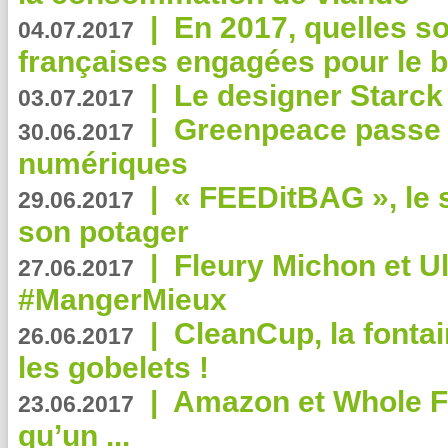
|
En 2017, quelles so
04.07.2017
françaises engagées pour le b
|
Le designer Starck 
03.07.2017
|
Greenpeace passe a
30.06.2017
numériques
|
« FEEDitBAG », le s
29.06.2017
son potager
|
Fleury Michon et Ul
27.06.2017
#MangerMieux
|
CleanCup, la fontai
26.06.2017
les gobelets !
|
Amazon et Whole F
23.06.2017
qu’un ...