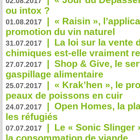
02.08.2017
ou intox ?
|
« Raisin », l’applica
01.08.2017
promotion du vin naturel
|
La loi sur la vente
31.07.2017
chimiques est-elle vraiment r
|
Shop & Give, le serv
27.07.2017
gaspillage alimentaire
|
« Krak’hen », le pr
25.07.2017
peaux de poissons en cuir
|
Open Homes, la pla
24.07.2017
les réfugiés
|
Le « Sonic Slinger »
07.07.2017
la consommation de viande