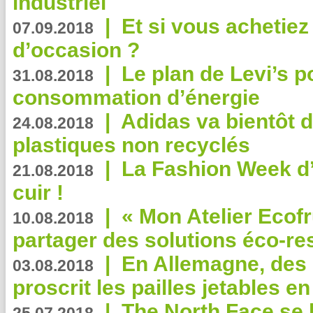
industriel
|
Et si vous achetie
07.09.2018
d’occasion ?
|
Le plan de Levi’s p
31.08.2018
consommation d’énergie
|
Adidas va bientôt d
24.08.2018
plastiques non recyclés
|
La Fashion Week d’
21.08.2018
cuir !
|
« Mon Atelier Ecofr
10.08.2018
partager des solutions éco-r
|
En Allemagne, des
03.08.2018
proscrit les pailles jetables e
|
The North Face se 