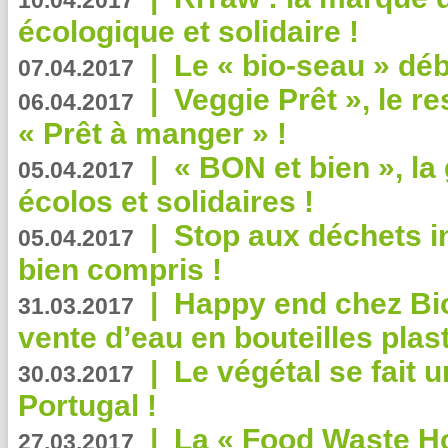
10.04.2017
écologique et solidaire !
|
Le « bio-seau » déb
07.04.2017
|
Veggie Prêt », le r
06.04.2017
« Prêt à manger » !
|
« BON et bien », l
05.04.2017
écolos et solidaires !
|
Stop aux déchets i
05.04.2017
bien compris !
|
Happy end chez Bio
31.03.2017
vente d’eau en bouteilles plas
|
Le végétal se fait 
30.03.2017
Portugal !
|
La « Food Waste Hot
27.03.2017