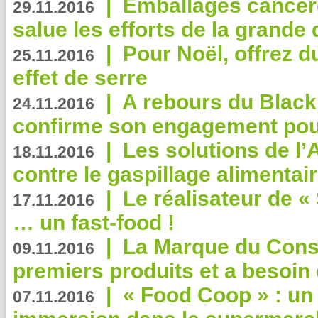
|
Emballages cancér
29.11.2016
salue les efforts de la grande 
|
Pour Noël, offrez d
25.11.2016
effet de serre
|
A rebours du Black
24.11.2016
confirme son engagement pour
|
Les solutions de l
18.11.2016
contre le gaspillage alimentair
|
Le réalisateur de «
17.11.2016
… un fast-food !
|
La Marque du Con
09.11.2016
premiers produits et a besoin 
|
« Food Coop » : un
07.11.2016