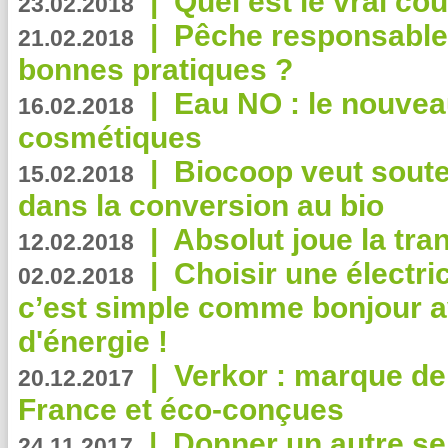
|
Quel est le vrai coû
23.02.2018
|
Pêche responsable,
21.02.2018
bonnes pratiques ?
|
Eau NO : le nouvea
16.02.2018
cosmétiques
|
Biocoop veut souten
15.02.2018
dans la conversion au bio
|
Absolut joue la tr
12.02.2018
|
Choisir une électri
02.02.2018
c’est simple comme bonjour 
d'énergie !
|
Verkor : marque de
20.12.2017
France et éco-conçues
|
Donner un autre se
24.11.2017