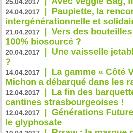
|
Avec Veggie Bag, fi
25.04.2017
|
Paupiette, la renco
24.04.2017
intergénérationnelle et solidair
|
Vers des bouteilles
21.04.2017
100% biosourcé ?
|
Une vaisselle jeta
20.04.2017
?
|
La gamme « Côté Vé
14.04.2017
Michon a débarqué dans les r
|
La fin des barquett
12.04.2017
cantines strasbourgeoises !
|
Générations Future
12.04.2017
le glyphosate
|
Rrraw : la marque 