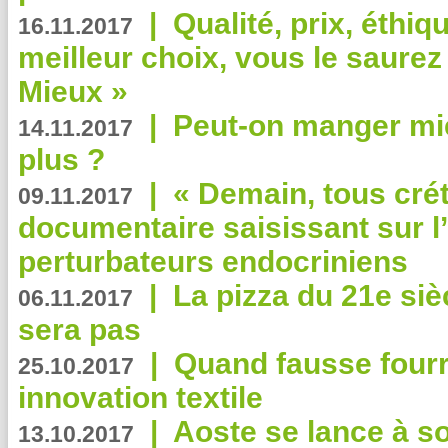
|
Qualité, prix, éthiqu
16.11.2017
meilleur choix, vous le saure
Mieux »
|
Peut-on manger mi
14.11.2017
plus ?
|
« Demain, tous crét
09.11.2017
documentaire saisissant sur l
perturbateurs endocriniens
|
La pizza du 21e siè
06.11.2017
sera pas
|
Quand fausse fourr
25.10.2017
innovation textile
|
Aoste se lance à so
13.10.2017