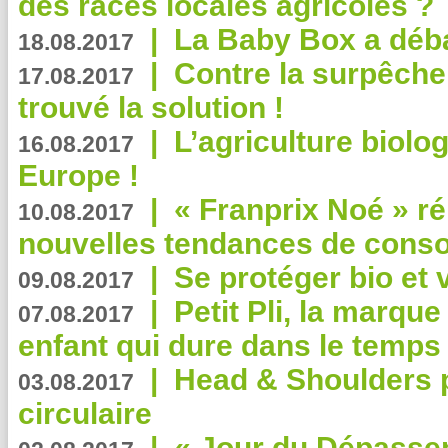
des races locales agricoles ?
|
La Baby Box a déb
18.08.2017
|
Contre la surpêche
17.08.2017
trouvé la solution !
|
L’agriculture biolo
16.08.2017
Europe !
|
« Franprix Noé » ré
10.08.2017
nouvelles tendances de cons
|
Se protéger bio et 
09.08.2017
|
Petit Pli, la marqu
07.08.2017
enfant qui dure dans le temps 
|
Head & Shoulders
03.08.2017
circulaire
|
« Jour du Dépassem