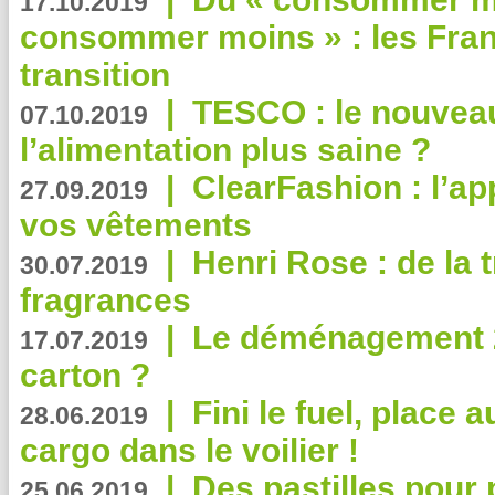
17.10.2019
consommer moins » : les Fran
transition
|
TESCO : le nouvea
07.10.2019
l’alimentation plus saine ?
|
ClearFashion : l’ap
27.09.2019
vos vêtements
|
Henri Rose : de la
30.07.2019
fragrances
|
Le déménagement 2.
17.07.2019
carton ?
|
Fini le fuel, place a
28.06.2019
cargo dans le voilier !
|
Des pastilles pour 
25.06.2019