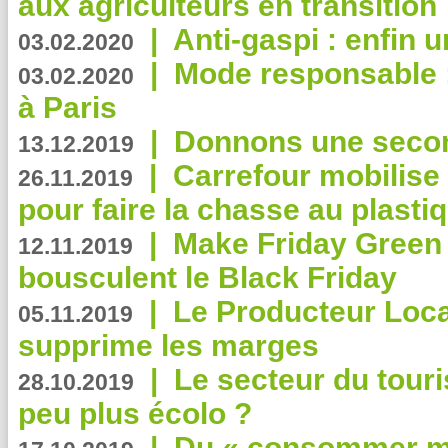
aux agriculteurs en transition
|
Anti-gaspi : enfin 
03.02.2020
|
Mode responsable : 
03.02.2020
à Paris
|
Donnons une second
13.12.2019
|
Carrefour mobilis
26.11.2019
pour faire la chasse au plasti
|
Make Friday Green 
12.11.2019
bousculent le Black Friday
|
Le Producteur Local
05.11.2019
supprime les marges
|
Le secteur du touri
28.10.2019
peu plus écolo ?
|
Du « consommer mi