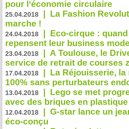
pour l‘économie circulaire
|
La Fashion Revolut
25.04.2018
marche !
|
Eco-cirque : quand
24.04.2018
repensent leur business mode
|
A Toulouse, le Driv
23.04.2018
service de retrait de courses 
|
La Réjouisserie, la
17.04.2018
100% sans perturbateurs end
|
Lego se met progr
13.04.2018
avec des briques en plastique
|
G-star lance un jea
12.04.2018
éco-conçu