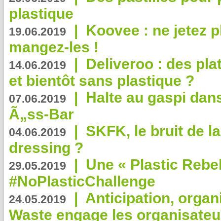
plastique
|
Koovee : ne jetez p
19.06.2019
mangez-les !
|
Deliveroo : des pla
14.06.2019
et bientôt sans plastique ?
|
Halte au gaspi dan
07.06.2019
Ã„ss-Bar
|
SKFK, le bruit de l
04.06.2019
dressing ?
|
Une « Plastic Rebe
29.05.2019
#NoPlasticChallenge
|
Anticipation, organi
24.05.2019
Waste engage les organisate