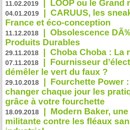
|
LOOP ou le Grand r
11.02.2019
|
CARUUS, les sneake
04.01.2019
France et éco-conception
|
Obsolescence DÃ
11.12.2018
Produits Durables
|
Choba Choba : La r
29.11.2018
|
Fournisseur d’élec
07.11.2018
démêler le vert du faux ?
|
Fourchette Power 
29.10.2018
changer chaque jour les prati
grâce à votre fourchette
|
Modern Baker, une 
18.09.2018
militante contre les fléaux san