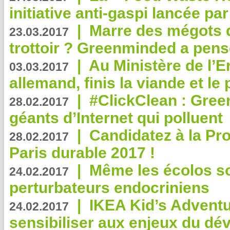
initiative anti-gaspi lancée pa
|
Marre des mégots q
23.03.2017
trottoir ? Greenminded a pens
|
Au Ministère de l’
03.03.2017
allemand, finis la viande et le
|
#ClickClean : Gree
28.02.2017
géants d’Internet qui polluent
|
Candidatez à la Pr
28.02.2017
Paris durable 2017 !
|
Même les écolos s
24.02.2017
perturbateurs endocriniens
|
IKEA Kid’s Adventu
24.02.2017
sensibiliser aux enjeux du d