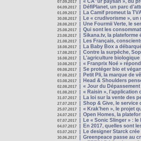
|
« CÅ“ur paysan », du p
07.09.2017
|
DéfiPlanet, un parc d’at
04.09.2017
|
La Camif promeut la TVA
01.09.2017
|
Le « crudivorisme », un 
30.08.2017
|
Une Fourmii Verte, le ser
28.08.2017
|
Qui sont les consommat
25.08.2017
|
Sikana.tv, la plateform
23.08.2017
|
Les Français, conscients
21.08.2017
|
La Baby Box a débarqué
18.08.2017
|
Contre la surpêche, Soph
17.08.2017
|
L’agriculture biologique
16.08.2017
|
« Franprix Noé » répond
10.08.2017
|
Se protéger bio et végan,
09.08.2017
|
Petit Pli, la marque de 
07.08.2017
|
Head & Shoulders pense
03.08.2017
|
« Jour du Dépassement Pl
02.08.2017
|
« Raisin », l’application 
01.08.2017
|
La loi sur la vente des 
31.07.2017
|
Shop & Give, le service q
27.07.2017
|
« Krak’hen », le projet 
25.07.2017
|
Open Homes, la plateform
24.07.2017
|
Le « Sonic Slinger » : l
07.07.2017
|
En 2017, quelles sont le
04.07.2017
|
Le designer Starck crée 
03.07.2017
|
Greenpeace passe au cri
30.06.2017