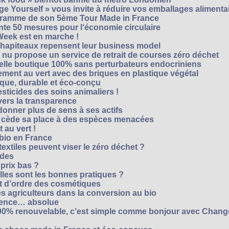
e Yourself » vous invite à réduire vos emballages alimenta
ogramme de son 5ème Tour Made in France
te 50 mesures pour l‘économie circulaire
Week est en marche !
chapiteaux repensent leur business model
t nu propose un service de retrait de courses zéro déchet
velle boutique 100% sans perturbateurs endocriniens
ment au vert avec des briques en plastique végétal
ique, durable et éco-conçu
sticides des soins animaliers !
 vers la transparence
nner plus de sens à ses actifs
e cède sa place à des espèces menacées
 au vert !
 bio en France
extiles peuvent viser le zéro déchet ?
ides
 prix bas ?
les sont les bonnes pratiques ?
t d’ordre des cosmétiques
s agriculteurs dans la conversion au bio
arence… absolue
 100% renouvelable, c’est simple comme bonjour avec Chan