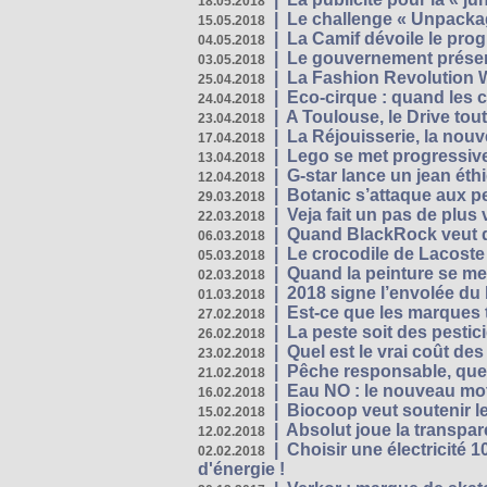
18.05.2018
|
Le challenge « Unpackag
15.05.2018
|
La Camif dévoile le pr
04.05.2018
|
Le gouvernement présen
03.05.2018
|
La Fashion Revolution 
25.04.2018
|
Eco-cirque : quand les 
24.04.2018
|
A Toulouse, le Drive tou
23.04.2018
|
La Réjouisserie, la nou
17.04.2018
|
Lego se met progressive
13.04.2018
|
G-star lance un jean éth
12.04.2018
|
Botanic s’attaque aux pe
29.03.2018
|
Veja fait un pas de plus
22.03.2018
|
Quand BlackRock veut do
06.03.2018
|
Le crocodile de Lacost
05.03.2018
|
Quand la peinture se met
02.03.2018
|
2018 signe l’envolée du
01.03.2018
|
Est-ce que les marques t
27.02.2018
|
La peste soit des pestic
26.02.2018
|
Quel est le vrai coût des
23.02.2018
|
Pêche responsable, quel
21.02.2018
|
Eau NO : le nouveau mo
16.02.2018
|
Biocoop veut soutenir le
15.02.2018
|
Absolut joue la transp
12.02.2018
|
Choisir une électricité
02.02.2018
d'énergie !