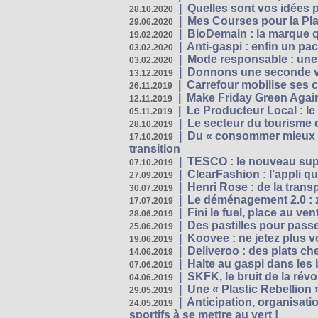
|
Quelles sont vos idées
28.10.2020
|
Mes Courses pour la Pla
29.06.2020
|
BioDemain : la marque qu
19.02.2020
|
Anti-gaspi : enfin un pa
03.02.2020
|
Mode responsable : une f
03.02.2020
|
Donnons une seconde vi
13.12.2019
|
Carrefour mobilise ses 
26.11.2019
|
Make Friday Green Again
12.11.2019
|
Le Producteur Local : le
05.11.2019
|
Le secteur du tourisme d
28.10.2019
|
Du « consommer mieux »
17.10.2019
transition
|
TESCO : le nouveau supe
07.10.2019
|
ClearFashion : l’appli q
27.09.2019
|
Henri Rose : de la tran
30.07.2019
|
Le déménagement 2.0 : z
17.07.2019
|
Fini le fuel, place au ven
28.06.2019
|
Des pastilles pour passe
25.06.2019
|
Koovee : ne jetez plus v
19.06.2019
|
Deliveroo : des plats ch
14.06.2019
|
Halte au gaspi dans les
07.06.2019
|
SKFK, le bruit de la rév
04.06.2019
|
Une « Plastic Rebellion
29.05.2019
|
Anticipation, organisat
24.05.2019
sportifs à se mettre au vert !