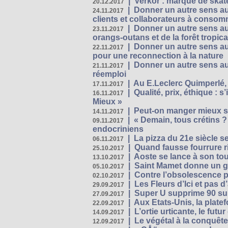
|
Verkor : marque de ska
20.12.2017
|
Donner un autre sens au 
24.11.2017
clients et collaborateurs à conso
|
Donner un autre sens au
23.11.2017
orangs-outans et de la forêt tropica
|
Donner un autre sens au
22.11.2017
pour une reconnection à la nature
|
Donner un autre sens au 
21.11.2017
réemploi
|
Au E.Leclerc Quimperlé,
17.11.2017
|
Qualité, prix, éthique : 
16.11.2017
Mieux »
|
Peut-on manger mieux s
14.11.2017
|
« Demain, tous crétins ?
09.11.2017
endocriniens
|
La pizza du 21e siècle s
06.11.2017
|
Quand fausse fourrure ri
25.10.2017
|
Aoste se lance à son tou
13.10.2017
|
Saint Mamet donne un g
05.10.2017
|
Contre l’obsolescence p
02.10.2017
|
Les Fleurs d’Ici et pas d’
29.09.2017
|
Super U supprime 90 su
27.09.2017
|
Aux Etats-Unis, la plate
22.09.2017
|
L’ortie urticante, le futur
14.09.2017
|
Le végétal à la conquête
12.09.2017