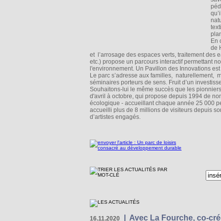
péd
qu’i
nat
text
pla
En 
de 
et l’arrosage des espaces verts, traitement des 
etc.) propose un parcours interactif permettant 
l'environnement. Un Pavillon des Innovations est
Le parc s’adresse aux familles, naturellement, ma
séminaires porteurs de sens. Fruit d’un investis
Souhaitons-lui le même succès que les pionniers 
d'avril à octobre, qui propose depuis 1994 de nom
écologique - accueillant chaque année 25 000 p
accueilli plus de 8 millions de visiteurs depuis s
d’artistes engagés.
|
Avec La Fourche, co-crée
16.11.2020