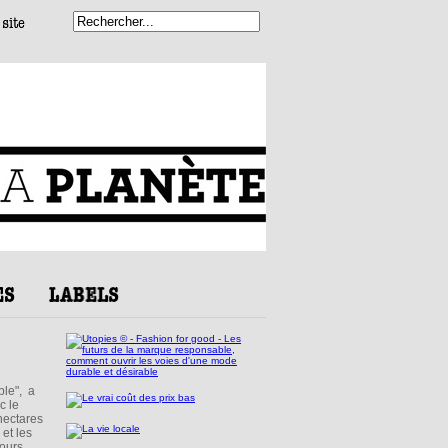
ble", a
c le
hectares
et les
cours