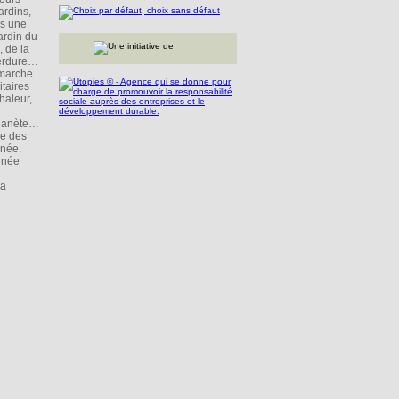
ardins,
rs une
ardin du
, de la
Verdure…
émarche
itaires
haleur,
 planète…
ce des
nnée.
nnée
 a