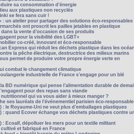
réduire sa consommation d’énergie
dieu aux plastiques non recyclés
ki se fera sans cuir !
» : un atelier pour partager des solutions éco-responsables
archés ont proscrit les pailles jetables en plastique
 dans la vente d’occasion de ses produits
agent pour la visibilité des LGBT+
mobilier co-créé, innovant et éco-responsable
can Express qui réduit les déchets plastique dans les océa
ntre la pêche électrique, destructrice des milieux marins
 vous permet de produire votre propre énergie verte en
ui combat le changement climatique
boulangerie industrielle de France s’engage pour un blé
, la BD numérique qui pense l’alimentation durable de dema
s’engagent pour des repas sans viande
e nutritionnel qui va vous aider à mieux manger ?
che ses lauréats de l’événementiel parisien éco-responsable
3) : le Royaume-Uni ne veut plus d’emballages plastiques
 2) : quand Ecover échange vos déchets plastiques contre u
) : Ecoalf, dépolluer les mers pour un textile militant
cultivé et fabriqué en France
unk food » bientôt bannie du métro Londonien