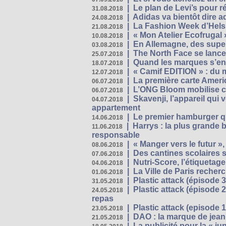
|
Le plan de Levi’s pour 
31.08.2018
|
Adidas va bientôt dire a
24.08.2018
|
La Fashion Week d’Helsin
21.08.2018
|
« Mon Atelier Ecofrugal 
10.08.2018
|
En Allemagne, des superm
03.08.2018
|
The North Face se lance
25.07.2018
|
Quand les marques s’eng
18.07.2018
|
« Camif EDITION » : du 
12.07.2018
|
La première carte Ameri
06.07.2018
|
L’ONG Bloom mobilise co
06.07.2018
|
Skavenji, l’appareil qui
04.07.2018
appartement
|
Le premier hamburger q
14.06.2018
|
Harrys : la plus grande 
11.06.2018
responsable
|
« Manger vers le futur »
08.06.2018
|
Des cantines scolaires 
07.06.2018
|
Nutri-Score, l’étiquetag
04.06.2018
|
La Ville de Paris recher
01.06.2018
|
Plastic attack (épisode 
31.05.2018
|
Plastic attack (épisode
24.05.2018
repas
|
Plastic attack (episode 1
23.05.2018
|
DAO : la marque de jean 
21.05.2018
|
La publicité pour la « j