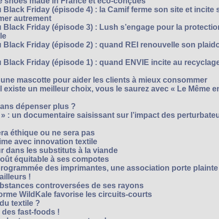
te shoes made in France et éco-conçues
Black Friday (épisode 4) : la Camif ferme son site et incite 
mmer autrement
 Black Friday (épisode 3) : Lush s’engage pour la protecti
le
 Black Friday (épisode 2) : quand REI renouvelle son plaid
Black Friday (épisode 1) : quand ENVIE incite au recyclage
 une mascotte pour aider les clients à mieux consommer
s’il existe un meilleur choix, vous le saurez avec « Le Même e
ans dépenser plus ?
 » : un documentaire saisissant sur l’impact des perturbate
era éthique ou ne sera pas
me avec innovation textile
r dans les substituts à la viande
oût équitable à ses compotes
rogrammée des imprimantes, une association porte plainte
ailleurs !
bstances controversées de ses rayons
forme WildKale favorise les circuits-courts
 du textile ?
 des fast-foods !