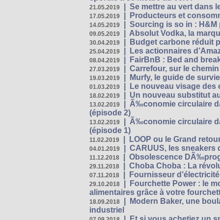
|
Se mettre au vert dans l
21.05.2019
|
Producteurs et consomma
17.05.2019
|
Sourcing is so in : H&
14.05.2019
|
Absolut Vodka, la marque
09.05.2019
|
Budget carbone réduit pa
30.04.2019
|
Les actionnaires d’Amaz
25.04.2019
|
FairBnB : Bed and breakf
08.04.2019
|
Carrefour, sur le chemin
27.03.2019
|
Murfy, le guide de survi
19.03.2019
|
Le nouveau visage des 
01.03.2019
|
Un nouveau substitut au
18.02.2019
|
Ã‰conomie circulaire da
13.02.2019
(épisode 2)
|
Ã‰conomie circulaire da
13.02.2019
(épisode 1)
|
LOOP ou le Grand retour
11.02.2019
|
CARUUS, les sneakers qu
04.01.2019
|
Obsolescence DÃ‰prog
11.12.2018
|
Choba Choba : La révolu
29.11.2018
|
Fournisseur d’électricit
07.11.2018
|
Fourchette Power : le m
29.10.2018
alimentaires grâce à votre fourchet
|
Modern Baker, une boulan
18.09.2018
industriel
|
Et si vous achetiez un 
07.09.2018