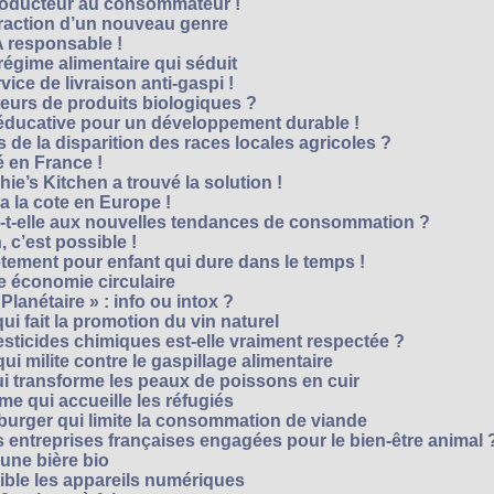
roducteur au consommateur !
traction d’un nouveau genre
 responsable !
régime alimentaire qui séduit
vice de livraison anti-gaspi !
eurs de produits biologiques ?
e éducative pour un développement durable !
 de la disparition des races locales agricoles ?
 en France !
ie’s Kitchen a trouvé la solution !
 a la cote en Europe !
-t-elle aux nouvelles tendances de consommation ?
 c’est possible !
vêtement pour enfant qui dure dans le temps !
 économie circulaire
anétaire » : info ou intox ?
qui fait la promotion du vin naturel
pesticides chimiques est-elle vraiment respectée ?
ui milite contre le gaspillage alimentaire
qui transforme les peaux de poissons en cuir
e qui accueille les réfugiés
e burger qui limite la consommation de viande
s entreprises françaises engagées pour le bien-être animal 
une bière bio
ble les appareils numériques