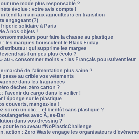
 pour une mode plus responsable ?
nète évolue : votre avis compte !
i tend la main aux agriculteurs en transition
cte engageant (?)
riperie solidaire à Paris
e à nos objets !
consommateurs pour faire la chasse au plastique
 : les marques bousculent le Black Friday
 distributeur qui supprime les marges
eviendrait-il un peu plus écolo ?
 au « consommer moins » : les Français poursuivent leur
rmarché de l’alimentation plus saine ?
ui passe au crible vos vêtements
sparence dans les fragrances
éro déchet, zéro carton ?
t : l’avenir du cargo dans le voilier !
r l’éponge sur le plastique
os couverts, mangez-les !
ez soi en un clic… et bientôt sans plastique ?
 boulangeries avec Ã„ss-Bar
olution dans vos dressing ?
 » pour le nouveau #NoPlasticChallenge
ion, action : Zero Waste engage les organisateurs d’événem