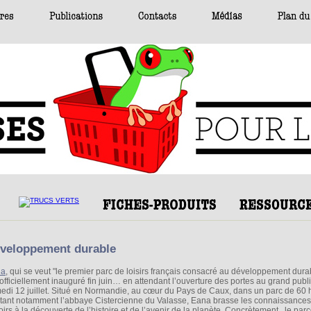
développement durable
na
, qui se veut "le premier parc de loisirs français consacré au développement dura
 officiellement inauguré fin juin… en attendant l’ouverture des portes au grand publi
edi 12 juillet. Situé en Normandie, au cœur du Pays de Caux, dans un parc de 60 
itant notamment l’abbaye Cistercienne du Valasse, Eana brasse les connaissances 
oirs à la découverte de l’histoire et de l’avenir de la planète. Concrètement, le par