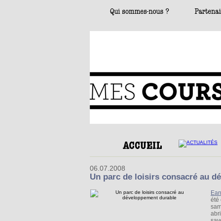
06.07.2008
Un parc de loisirs consacré au 
Ea
été
sam
abr
sav