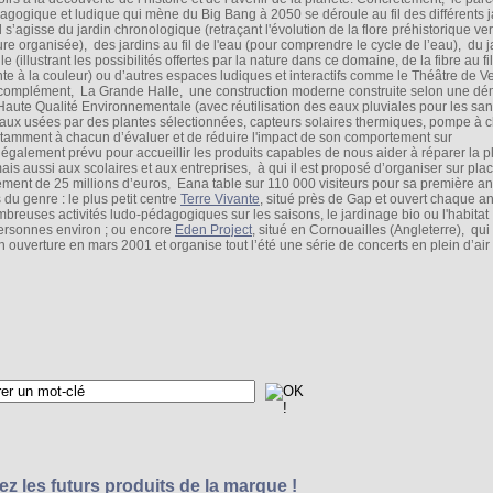
agogique et ludique qui mène du Big Bang à 2050 se déroule au fil des différents j
l s’agisse du jardin chronologique (retraçant l'évolution de la flore préhistorique ve
ure organisée), des jardins au fil de l'eau (pour comprendre le cycle de l’eau), du j
ile (illustrant les possibilités offertes par la nature dans ce domaine, de la fibre au fil
nte à la couleur) ou d’autres espaces ludiques et interactifs comme le Théâtre de 
complément, La Grande Halle, une construction moderne construite selon une d
Haute Qualité Environnementale (avec réutilisation des eaux pluviales pour les san
eaux usées par des plantes sélectionnées, capteurs solaires thermiques, pompe à c
notamment à chacun d’évaluer et de réduire l'impact de son comportement sur
 également prévu pour accueillir les produits capables de nous aider à réparer la
is aussi aux scolaires et aux entreprises, à qui il est proposé d’organiser sur pla
sement de 25 millions d’euros, Eana table sur 110 000 visiteurs pour sa première a
du genre : le plus petit centre
Terre Vivante
, situé près de Gap et ouvert chaque a
breuses activités ludo-pédagogiques sur les saisons, le jardinage bio ou l'habitat
ersonnes environ ; ou encore
Eden Project
, situé en Cornouailles (Angleterre), qui
on ouverture en mars 2001 et organise tout l’été une série de concerts en plein d’air
z les futurs produits de la marque !