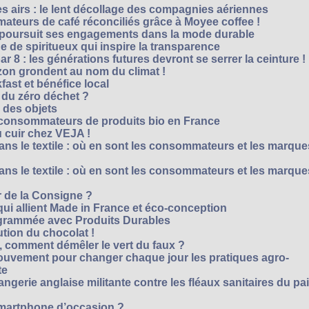
es airs : le lent décollage des compagnies aériennes
teurs de café réconciliés grâce à Moyee coffee !
M poursuit ses engagements dans la mode durable
 de spiritueux qui inspire la transparence
r 8 : les générations futures devront se serrer la ceinture !
on grondent au nom du climat !
ast et bénéfice local
 du zéro déchet ?
e des objets
consommateurs de produits bio en France
 cuir chez VEJA !
ns le textile : où en sont les consommateurs et les marque
ns le textile : où en sont les consommateurs et les marque
 de la Consigne ?
i allient Made in France et éco-conception
rammée avec Produits Durables
tion du chocolat !
é, comment démêler le vert du faux ?
ouvement pour changer chaque jour les pratiques agro-
te
gerie anglaise militante contre les fléaux sanitaires du pa
smartphone d’occasion ?