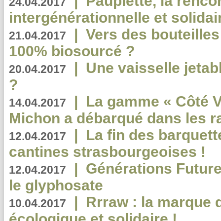
|
Paupiette, la renco
24.04.2017
intergénérationnelle et solidair
|
Vers des bouteilles
21.04.2017
100% biosourcé ?
|
Une vaisselle jeta
20.04.2017
?
|
La gamme « Côté Vé
14.04.2017
Michon a débarqué dans les r
|
La fin des barquett
12.04.2017
cantines strasbourgeoises !
|
Générations Future
12.04.2017
le glyphosate
|
Rrraw : la marque 
10.04.2017
écologique et solidaire !