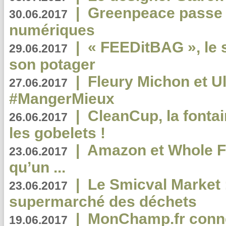
|
Greenpeace passe a
30.06.2017
numériques
|
« FEEDitBAG », le s
29.06.2017
son potager
|
Fleury Michon et Ul
27.06.2017
#MangerMieux
|
CleanCup, la fontai
26.06.2017
les gobelets !
|
Amazon et Whole F
23.06.2017
qu’un ...
|
Le Smicval Market :
23.06.2017
supermarché des déchets
|
MonChamp.fr conne
19.06.2017