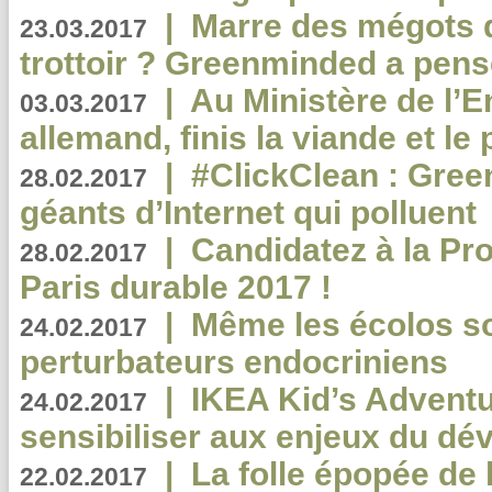
|
Marre des mégots q
23.03.2017
trottoir ? Greenminded a pens
|
Au Ministère de l’
03.03.2017
allemand, finis la viande et le
|
#ClickClean : Gree
28.02.2017
géants d’Internet qui polluent
|
Candidatez à la Pr
28.02.2017
Paris durable 2017 !
|
Même les écolos s
24.02.2017
perturbateurs endocriniens
|
IKEA Kid’s Adventu
24.02.2017
sensibiliser aux enjeux du d
|
La folle épopée de 
22.02.2017