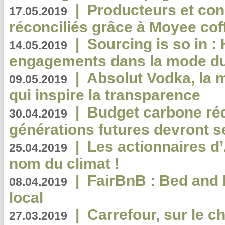
|
Producteurs et co
17.05.2019
réconciliés grâce à Moyee cof
|
Sourcing is so in 
14.05.2019
engagements dans la mode du
|
Absolut Vodka, la 
09.05.2019
qui inspire la transparence
|
Budget carbone rédu
30.04.2019
générations futures devront se
|
Les actionnaires 
25.04.2019
nom du climat !
|
FairBnB : Bed and 
08.04.2019
local
|
Carrefour, sur le c
27.03.2019