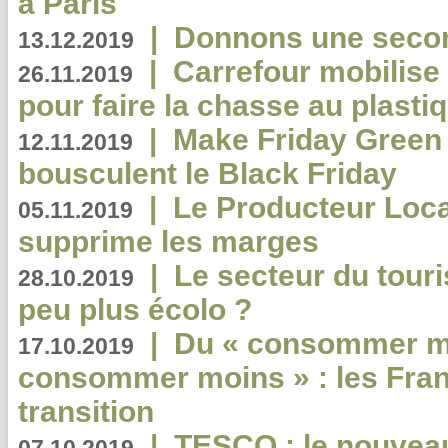
à Paris
|
Donnons une second
13.12.2019
|
Carrefour mobilis
26.11.2019
pour faire la chasse au plasti
|
Make Friday Green 
12.11.2019
bousculent le Black Friday
|
Le Producteur Local
05.11.2019
supprime les marges
|
Le secteur du touri
28.10.2019
peu plus écolo ?
|
Du « consommer mi
17.10.2019
consommer moins » : les Fran
transition
|
TESCO : le nouvea