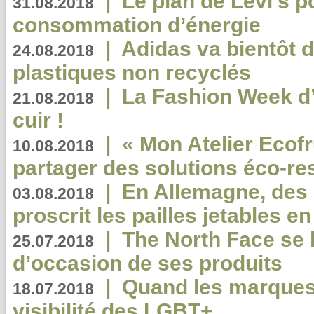
|
Le plan de Levi’s p
31.08.2018
consommation d’énergie
|
Adidas va bientôt d
24.08.2018
plastiques non recyclés
|
La Fashion Week d’
21.08.2018
cuir !
|
« Mon Atelier Ecofr
10.08.2018
partager des solutions éco-r
|
En Allemagne, des
03.08.2018
proscrit les pailles jetables e
|
The North Face se 
25.07.2018
d’occasion de ses produits
|
Quand les marques
18.07.2018
visibilité des LGBT+