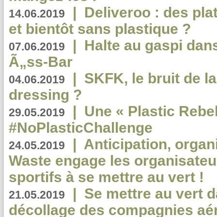
|
Deliveroo : des pla
14.06.2019
et bientôt sans plastique ?
|
Halte au gaspi dan
07.06.2019
Ã„ss-Bar
|
SKFK, le bruit de l
04.06.2019
dressing ?
|
Une « Plastic Rebe
29.05.2019
#NoPlasticChallenge
|
Anticipation, organi
24.05.2019
Waste engage les organisate
sportifs à se mettre au vert !
|
Se mettre au vert da
21.05.2019
décollage des compagnies aé