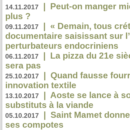
|
Peut-on manger mi
14.11.2017
plus ?
|
« Demain, tous crét
09.11.2017
documentaire saisissant sur l
perturbateurs endocriniens
|
La pizza du 21e siè
06.11.2017
sera pas
|
Quand fausse fourr
25.10.2017
innovation textile
|
Aoste se lance à so
13.10.2017
substituts à la viande
|
Saint Mamet donne 
05.10.2017
ses compotes