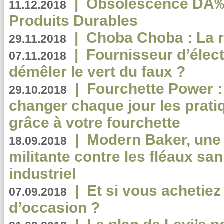
|
Obsolescence DÃ
11.12.2018
Produits Durables
|
Choba Choba : La r
29.11.2018
|
Fournisseur d’élec
07.11.2018
démêler le vert du faux ?
|
Fourchette Power 
29.10.2018
changer chaque jour les prati
grâce à votre fourchette
|
Modern Baker, une 
18.09.2018
militante contre les fléaux san
industriel
|
Et si vous achetie
07.09.2018
d’occasion ?