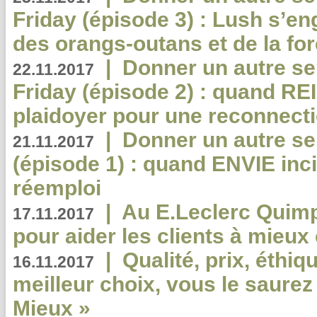
Friday (épisode 3) : Lush s’en
des orangs-outans et de la for
|
Donner un autre se
22.11.2017
Friday (épisode 2) : quand RE
plaidoyer pour une reconnecti
|
Donner un autre se
21.11.2017
(épisode 1) : quand ENVIE inci
réemploi
|
Au E.Leclerc Quimp
17.11.2017
pour aider les clients à mie
|
Qualité, prix, éthiqu
16.11.2017
meilleur choix, vous le saure
Mieux »