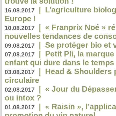
trouvé la solution !
|
L’agriculture biolo
16.08.2017
Europe !
|
« Franprix Noé » ré
10.08.2017
nouvelles tendances de cons
|
Se protéger bio et 
09.08.2017
|
Petit Pli, la marqu
07.08.2017
enfant qui dure dans le temps 
|
Head & Shoulders
03.08.2017
circulaire
|
« Jour du Dépassem
02.08.2017
ou intox ?
|
« Raisin », l’applica
01.08.2017
promotion du vin naturel