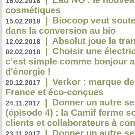
16.02.2018
cosmétiques
|
Biocoop veut souten
15.02.2018
dans la conversion au bio
|
Absolut joue la tr
12.02.2018
|
Choisir une électri
02.02.2018
c’est simple comme bonjour 
d'énergie !
|
Verkor : marque de
20.12.2017
France et éco-conçues
|
Donner un autre se
24.11.2017
(épisode 4) : la Camif ferme so
clients et collaborateurs à 
|
Donner un autre se
23.11.2017