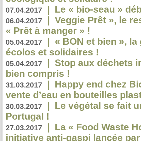
|
Le « bio-seau » déb
07.04.2017
|
Veggie Prêt », le r
06.04.2017
« Prêt à manger » !
|
« BON et bien », l
05.04.2017
écolos et solidaires !
|
Stop aux déchets i
05.04.2017
bien compris !
|
Happy end chez Bio
31.03.2017
vente d’eau en bouteilles plas
|
Le végétal se fait 
30.03.2017
Portugal !
|
La « Food Waste Hot
27.03.2017
initiative anti-gaspi lancée pa