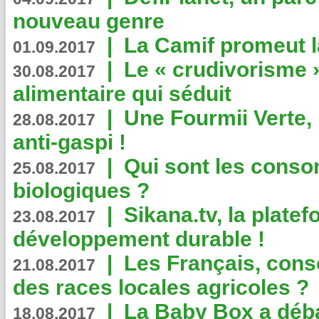
nouveau genre
|
La Camif promeut l
01.09.2017
|
Le « crudivorisme 
30.08.2017
alimentaire qui séduit
|
Une Fourmii Verte, 
28.08.2017
anti-gaspi !
|
Qui sont les cons
25.08.2017
biologiques ?
|
Sikana.tv, la plate
23.08.2017
développement durable !
|
Les Français, consc
21.08.2017
des races locales agricoles ?
|
La Baby Box a déb
18.08.2017