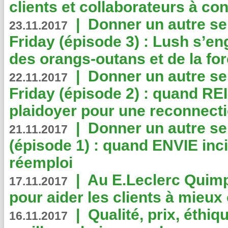
clients et collaborateurs à 
|
Donner un autre se
23.11.2017
Friday (épisode 3) : Lush s’en
des orangs-outans et de la for
|
Donner un autre se
22.11.2017
Friday (épisode 2) : quand RE
plaidoyer pour une reconnecti
|
Donner un autre se
21.11.2017
(épisode 1) : quand ENVIE inci
réemploi
|
Au E.Leclerc Quimp
17.11.2017
pour aider les clients à mie
|
Qualité, prix, éthiqu
16.11.2017