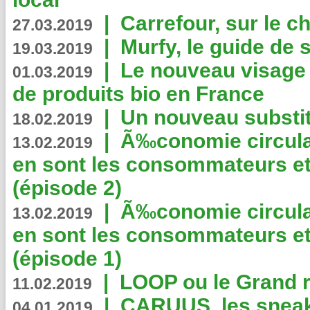
|
Carrefour, sur le c
27.03.2019
|
Murfy, le guide de 
19.03.2019
|
Le nouveau visag
01.03.2019
de produits bio en France
|
Un nouveau substit
18.02.2019
|
Ã‰conomie circulair
13.02.2019
en sont les consommateurs et
(épisode 2)
|
Ã‰conomie circulair
13.02.2019
en sont les consommateurs et
(épisode 1)
|
LOOP ou le Grand r
11.02.2019
|
CARUUS, les sneake
04.01.2019