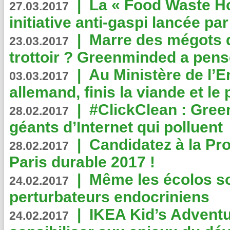
|
La « Food Waste Hot
27.03.2017
initiative anti-gaspi lancée pa
|
Marre des mégots q
23.03.2017
trottoir ? Greenminded a pens
|
Au Ministère de l’
03.03.2017
allemand, finis la viande et le
|
#ClickClean : Gree
28.02.2017
géants d’Internet qui polluent
|
Candidatez à la Pr
28.02.2017
Paris durable 2017 !
|
Même les écolos s
24.02.2017
perturbateurs endocriniens
|
IKEA Kid’s Adventu
24.02.2017