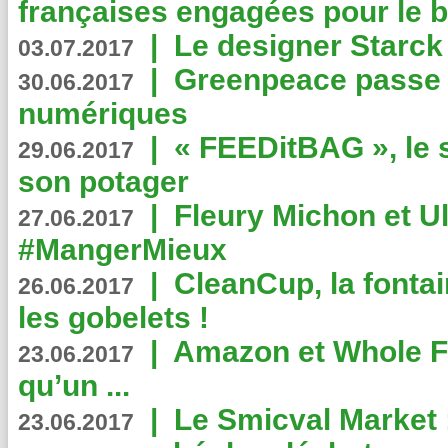
françaises engagées pour le b
|
Le designer Starck 
03.07.2017
|
Greenpeace passe a
30.06.2017
numériques
|
« FEEDitBAG », le s
29.06.2017
son potager
|
Fleury Michon et Ul
27.06.2017
#MangerMieux
|
CleanCup, la fontai
26.06.2017
les gobelets !
|
Amazon et Whole F
23.06.2017
qu’un ...
|
Le Smicval Market :
23.06.2017