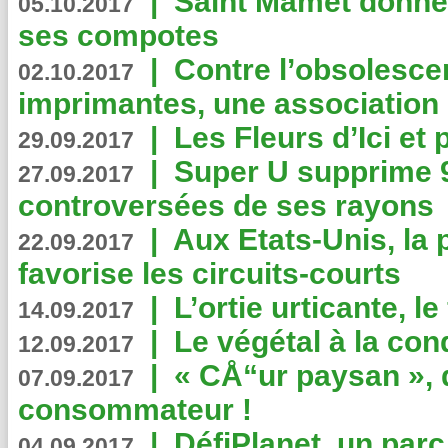
|
Saint Mamet donne 
05.10.2017
ses compotes
|
Contre l’obsolesc
02.10.2017
imprimantes, une association 
|
Les Fleurs d’Ici et p
29.09.2017
|
Super U supprime 
27.09.2017
controversées de ses rayons
|
Aux Etats-Unis, la
22.09.2017
favorise les circuits-courts
|
L’ortie urticante, le
14.09.2017
|
Le végétal à la con
12.09.2017
|
« CÅ“ur paysan », 
07.09.2017
consommateur !
|
DéfiPlanet, un parc
04.09.2017