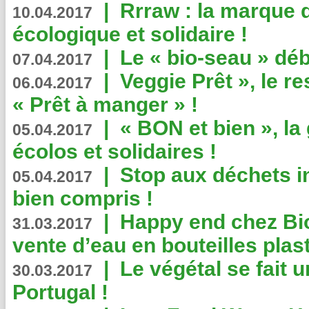
|
Rrraw : la marque 
10.04.2017
écologique et solidaire !
|
Le « bio-seau » déb
07.04.2017
|
Veggie Prêt », le r
06.04.2017
« Prêt à manger » !
|
« BON et bien », l
05.04.2017
écolos et solidaires !
|
Stop aux déchets i
05.04.2017
bien compris !
|
Happy end chez Bio
31.03.2017
vente d’eau en bouteilles plas
|
Le végétal se fait 
30.03.2017
Portugal !