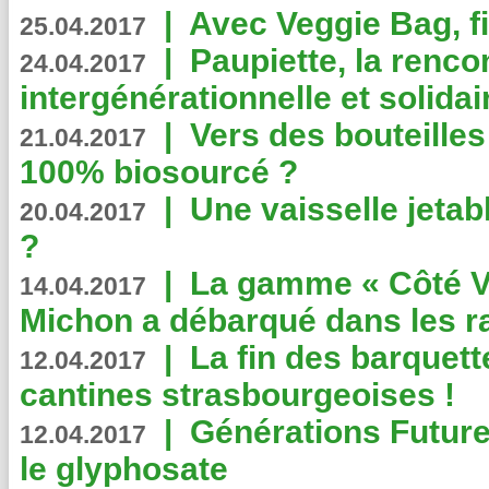
|
Avec Veggie Bag, fi
25.04.2017
|
Paupiette, la renco
24.04.2017
intergénérationnelle et solidair
|
Vers des bouteilles
21.04.2017
100% biosourcé ?
|
Une vaisselle jeta
20.04.2017
?
|
La gamme « Côté Vé
14.04.2017
Michon a débarqué dans les r
|
La fin des barquett
12.04.2017
cantines strasbourgeoises !
|
Générations Future
12.04.2017
le glyphosate