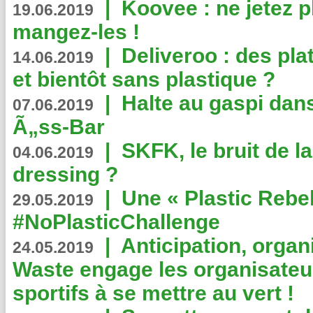
|
Koovee : ne jetez p
19.06.2019
mangez-les !
|
Deliveroo : des pla
14.06.2019
et bientôt sans plastique ?
|
Halte au gaspi dan
07.06.2019
Ã„ss-Bar
|
SKFK, le bruit de l
04.06.2019
dressing ?
|
Une « Plastic Rebe
29.05.2019
#NoPlasticChallenge
|
Anticipation, organi
24.05.2019
Waste engage les organisate
sportifs à se mettre au vert !