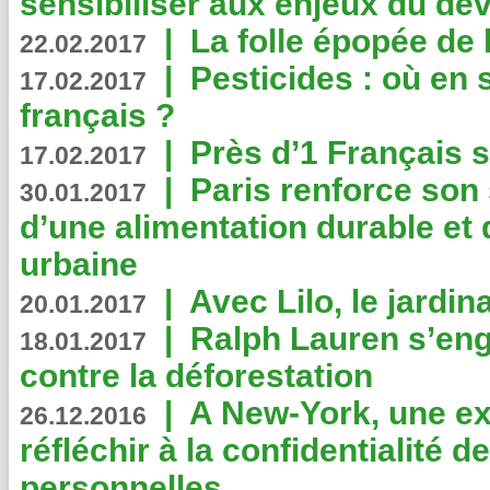
sensibiliser aux enjeux du d
|
La folle épopée de 
22.02.2017
|
Pesticides : où en 
17.02.2017
français ?
|
Près d’1 Français su
17.02.2017
|
Paris renforce son
30.01.2017
d’une alimentation durable et 
urbaine
|
Avec Lilo, le jardin
20.01.2017
|
Ralph Lauren s’eng
18.01.2017
contre la déforestation
|
A New-York, une exp
26.12.2016
réfléchir à la confidentialité 
personnelles