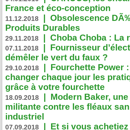
France et éco-conception
|
Obsolescence DÃ
11.12.2018
Produits Durables
|
Choba Choba : La r
29.11.2018
|
Fournisseur d’élec
07.11.2018
démêler le vert du faux ?
|
Fourchette Power 
29.10.2018
changer chaque jour les prati
grâce à votre fourchette
|
Modern Baker, une 
18.09.2018
militante contre les fléaux san
industriel
|
Et si vous achetie
07.09.2018