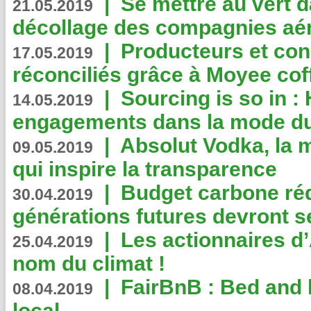
|
Se mettre au vert da
21.05.2019
décollage des compagnies aé
|
Producteurs et co
17.05.2019
réconciliés grâce à Moyee cof
|
Sourcing is so in 
14.05.2019
engagements dans la mode du
|
Absolut Vodka, la 
09.05.2019
qui inspire la transparence
|
Budget carbone rédu
30.04.2019
générations futures devront se
|
Les actionnaires 
25.04.2019
nom du climat !
|
FairBnB : Bed and 
08.04.2019
local