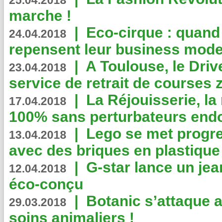
25.04.2018
marche !
|
Eco-cirque : quand
24.04.2018
repensent leur business mode
|
A Toulouse, le Driv
23.04.2018
service de retrait de courses 
|
La Réjouisserie, la
17.04.2018
100% sans perturbateurs end
|
Lego se met progr
13.04.2018
avec des briques en plastique
|
G-star lance un jea
12.04.2018
éco-conçu
|
Botanic s’attaque 
29.03.2018
soins animaliers !