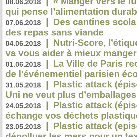
|
« Manger vers le fu
08.06.2018
qui pense l’alimentation dura
|
Des cantines scola
07.06.2018
des repas sans viande
|
Nutri-Score, l’étiqu
04.06.2018
va vous aider à mieux manger
|
La Ville de Paris r
01.06.2018
de l’événementiel parisien éc
|
Plastic attack (épi
31.05.2018
Uni ne veut plus d’emballages
|
Plastic attack (épi
24.05.2018
échange vos déchets plastiqu
|
Plastic attack (epis
23.05.2018
dépolluer les mers pour un text