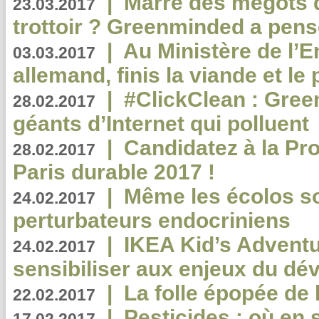
|
Marre des mégots q
23.03.2017
trottoir ? Greenminded a pens
|
Au Ministère de l’
03.03.2017
allemand, finis la viande et le
|
#ClickClean : Gree
28.02.2017
géants d’Internet qui polluent
|
Candidatez à la Pr
28.02.2017
Paris durable 2017 !
|
Même les écolos s
24.02.2017
perturbateurs endocriniens
|
IKEA Kid’s Adventu
24.02.2017
sensibiliser aux enjeux du d
|
La folle épopée de 
22.02.2017
|
Pesticides : où en 