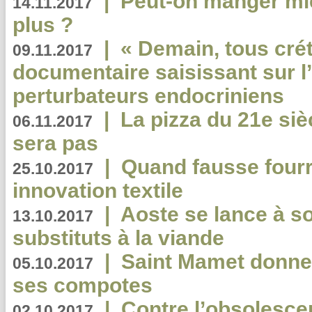
|
Peut-on manger mi
14.11.2017
plus ?
|
« Demain, tous crét
09.11.2017
documentaire saisissant sur l
perturbateurs endocriniens
|
La pizza du 21e siè
06.11.2017
sera pas
|
Quand fausse fourr
25.10.2017
innovation textile
|
Aoste se lance à so
13.10.2017
substituts à la viande
|
Saint Mamet donne 
05.10.2017
ses compotes
|
Contre l’obsolesc
02.10.2017