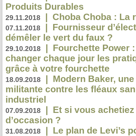
Produits Durables
|
Choba Choba : La r
29.11.2018
|
Fournisseur d’élec
07.11.2018
démêler le vert du faux ?
|
Fourchette Power 
29.10.2018
changer chaque jour les prati
grâce à votre fourchette
|
Modern Baker, une 
18.09.2018
militante contre les fléaux san
industriel
|
Et si vous achetie
07.09.2018
d’occasion ?
|
Le plan de Levi’s p
31.08.2018