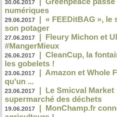
|
Greenpeace passe a
30.06.2017
numériques
|
« FEEDitBAG », le s
29.06.2017
son potager
|
Fleury Michon et Ul
27.06.2017
#MangerMieux
|
CleanCup, la fontai
26.06.2017
les gobelets !
|
Amazon et Whole F
23.06.2017
qu’un ...
|
Le Smicval Market :
23.06.2017
supermarché des déchets
|
MonChamp.fr conne
19.06.2017
agriculteurs !