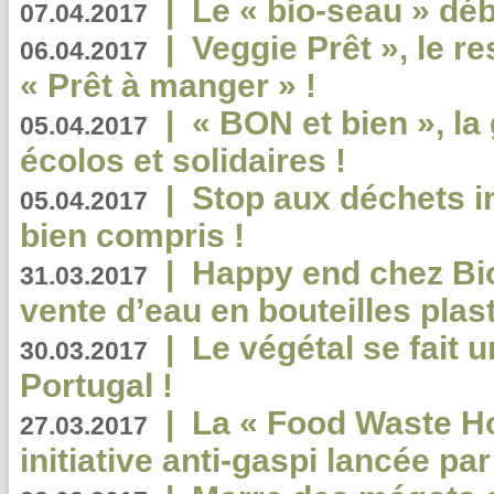
|
Le « bio-seau » déb
07.04.2017
|
Veggie Prêt », le r
06.04.2017
« Prêt à manger » !
|
« BON et bien », l
05.04.2017
écolos et solidaires !
|
Stop aux déchets i
05.04.2017
bien compris !
|
Happy end chez Bio
31.03.2017
vente d’eau en bouteilles plas
|
Le végétal se fait 
30.03.2017
Portugal !
|
La « Food Waste Hot
27.03.2017
initiative anti-gaspi lancée pa