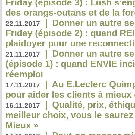
Friday (épisode 3) : Lush s’en
des orangs-outans et de la for
|
Donner un autre se
22.11.2017
Friday (épisode 2) : quand RE
plaidoyer pour une reconnecti
|
Donner un autre se
21.11.2017
(épisode 1) : quand ENVIE inci
réemploi
|
Au E.Leclerc Quimp
17.11.2017
pour aider les clients à mie
|
Qualité, prix, éthiqu
16.11.2017
meilleur choix, vous le saure
Mieux »