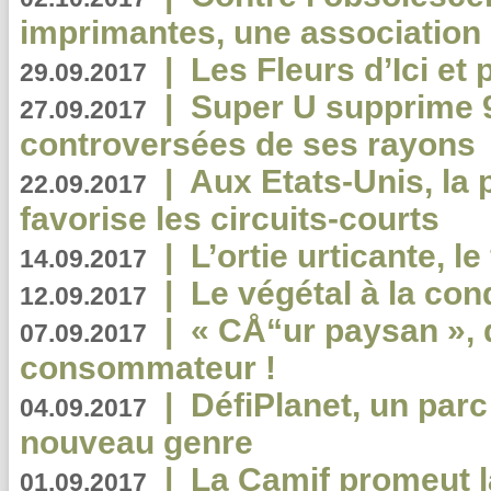
imprimantes, une association 
|
Les Fleurs d’Ici et p
29.09.2017
|
Super U supprime 
27.09.2017
controversées de ses rayons
|
Aux Etats-Unis, la
22.09.2017
favorise les circuits-courts
|
L’ortie urticante, le
14.09.2017
|
Le végétal à la con
12.09.2017
|
« CÅ“ur paysan », 
07.09.2017
consommateur !
|
DéfiPlanet, un parc
04.09.2017
nouveau genre
|
La Camif promeut l
01.09.2017