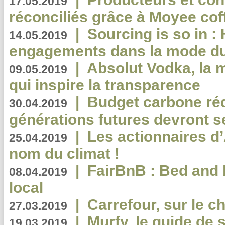
17.05.2019
réconciliés grâce à Moyee cof
|
Sourcing is so in 
14.05.2019
engagements dans la mode du
|
Absolut Vodka, la 
09.05.2019
qui inspire la transparence
|
Budget carbone rédu
30.04.2019
générations futures devront se
|
Les actionnaires 
25.04.2019
nom du climat !
|
FairBnB : Bed and 
08.04.2019
local
|
Carrefour, sur le c
27.03.2019
|
Murfy, le guide de 
19.03.2019