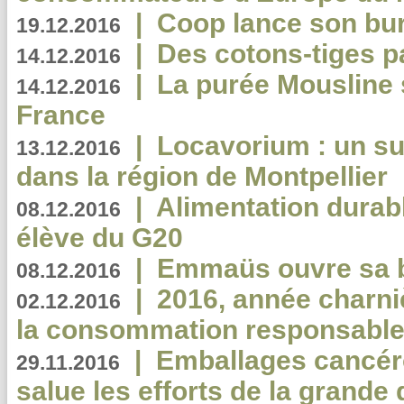
|
Coop lance son bur
19.12.2016
|
Des cotons-tiges pa
14.12.2016
|
La purée Mousline 
14.12.2016
France
|
Locavorium : un s
13.12.2016
dans la région de Montpellier
|
Alimentation durab
08.12.2016
élève du G20
|
Emmaüs ouvre sa bo
08.12.2016
|
2016, année charni
02.12.2016
la consommation responsable
|
Emballages cancér
29.11.2016
salue les efforts de la grande 