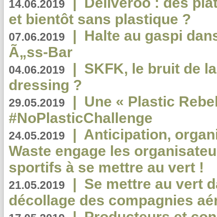
|
Deliveroo : des pla
14.06.2019
et bientôt sans plastique ?
|
Halte au gaspi dan
07.06.2019
Ã„ss-Bar
|
SKFK, le bruit de l
04.06.2019
dressing ?
|
Une « Plastic Rebe
29.05.2019
#NoPlasticChallenge
|
Anticipation, organi
24.05.2019
Waste engage les organisate
sportifs à se mettre au vert !
|
Se mettre au vert da
21.05.2019
décollage des compagnies aé
|
Producteurs et co