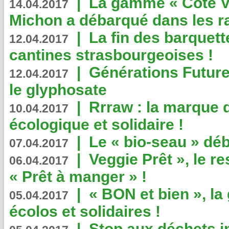
|
La gamme « Côté Vé
14.04.2017
Michon a débarqué dans les r
|
La fin des barquett
12.04.2017
cantines strasbourgeoises !
|
Générations Future
12.04.2017
le glyphosate
|
Rrraw : la marque 
10.04.2017
écologique et solidaire !
|
Le « bio-seau » déb
07.04.2017
|
Veggie Prêt », le r
06.04.2017
« Prêt à manger » !
|
« BON et bien », l
05.04.2017
écolos et solidaires !
|
Stop aux déchets i