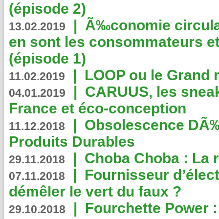
(épisode 2)
|
Ã‰conomie circulair
13.02.2019
en sont les consommateurs et
(épisode 1)
|
LOOP ou le Grand r
11.02.2019
|
CARUUS, les sneake
04.01.2019
France et éco-conception
|
Obsolescence DÃ
11.12.2018
Produits Durables
|
Choba Choba : La r
29.11.2018
|
Fournisseur d’élec
07.11.2018
démêler le vert du faux ?
|
Fourchette Power 
29.10.2018