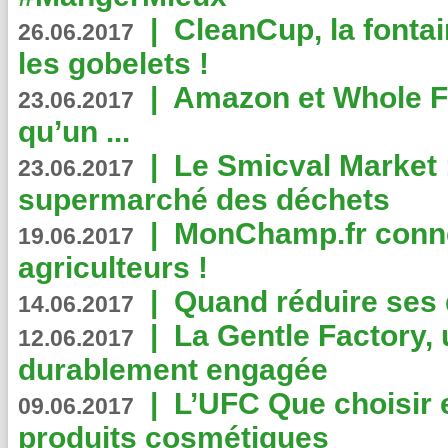
|
CleanCup, la fontai
26.06.2017
les gobelets !
|
Amazon et Whole F
23.06.2017
qu’un ...
|
Le Smicval Market :
23.06.2017
supermarché des déchets
|
MonChamp.fr conne
19.06.2017
agriculteurs !
|
Quand réduire ses 
14.06.2017
|
La Gentle Factory, 
12.06.2017
durablement engagée
|
L’UFC Que choisir e
09.06.2017
produits cosmétiques