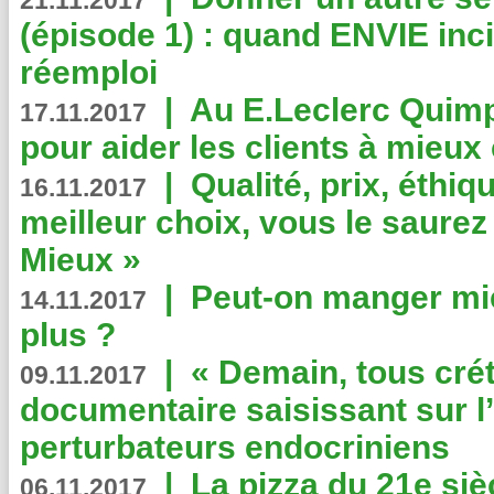
21.11.2017
(épisode 1) : quand ENVIE inci
réemploi
|
Au E.Leclerc Quimp
17.11.2017
pour aider les clients à mie
|
Qualité, prix, éthiqu
16.11.2017
meilleur choix, vous le saure
Mieux »
|
Peut-on manger mi
14.11.2017
plus ?
|
« Demain, tous crét
09.11.2017
documentaire saisissant sur l
perturbateurs endocriniens
|
La pizza du 21e siè
06.11.2017