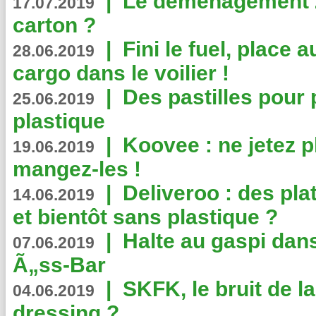
|
Le déménagement 2.
17.07.2019
carton ?
|
Fini le fuel, place a
28.06.2019
cargo dans le voilier !
|
Des pastilles pour 
25.06.2019
plastique
|
Koovee : ne jetez p
19.06.2019
mangez-les !
|
Deliveroo : des pla
14.06.2019
et bientôt sans plastique ?
|
Halte au gaspi dan
07.06.2019
Ã„ss-Bar
|
SKFK, le bruit de l
04.06.2019
dressing ?