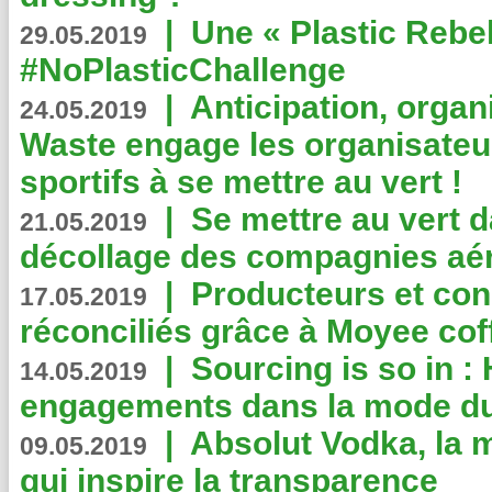
|
Une « Plastic Rebe
29.05.2019
#NoPlasticChallenge
|
Anticipation, organi
24.05.2019
Waste engage les organisate
sportifs à se mettre au vert !
|
Se mettre au vert da
21.05.2019
décollage des compagnies aé
|
Producteurs et co
17.05.2019
réconciliés grâce à Moyee cof
|
Sourcing is so in 
14.05.2019
engagements dans la mode du
|
Absolut Vodka, la 
09.05.2019
qui inspire la transparence