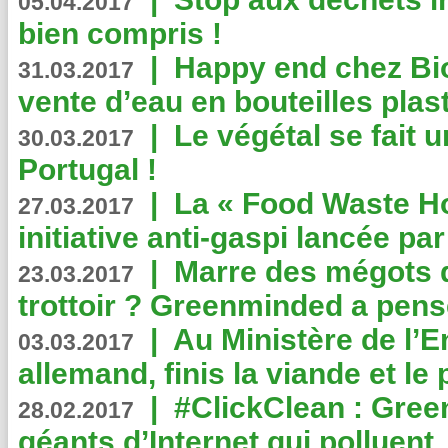
05.04.2017
bien compris !
|
Happy end chez Bio
31.03.2017
vente d’eau en bouteilles plas
|
Le végétal se fait 
30.03.2017
Portugal !
|
La « Food Waste Hot
27.03.2017
initiative anti-gaspi lancée pa
|
Marre des mégots q
23.03.2017
trottoir ? Greenminded a pens
|
Au Ministère de l’
03.03.2017
allemand, finis la viande et le
|
#ClickClean : Gree
28.02.2017
géants d’Internet qui polluent