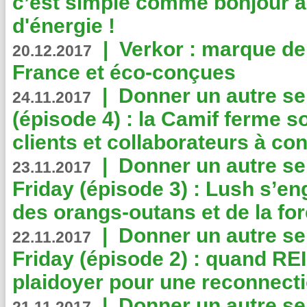
c’est simple comme bonjour 
d'énergie !
|
Verkor : marque de
20.12.2017
France et éco-conçues
|
Donner un autre se
24.11.2017
(épisode 4) : la Camif ferme so
clients et collaborateurs à 
|
Donner un autre se
23.11.2017
Friday (épisode 3) : Lush s’en
des orangs-outans et de la for
|
Donner un autre se
22.11.2017
Friday (épisode 2) : quand RE
plaidoyer pour une reconnecti
|
Donner un autre se