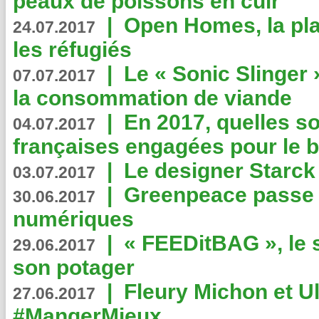
peaux de poissons en cuir
|
Open Homes, la pla
24.07.2017
les réfugiés
|
Le « Sonic Slinger »
07.07.2017
la consommation de viande
|
En 2017, quelles so
04.07.2017
françaises engagées pour le b
|
Le designer Starck 
03.07.2017
|
Greenpeace passe a
30.06.2017
numériques
|
« FEEDitBAG », le s
29.06.2017
son potager
|
Fleury Michon et Ul
27.06.2017
#MangerMieux