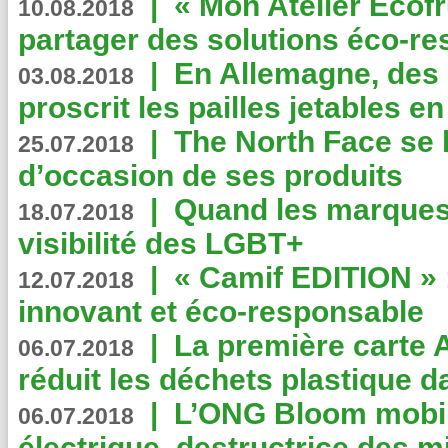
|
« Mon Atelier Ecofr
10.08.2018
partager des solutions éco-r
|
En Allemagne, des
03.08.2018
proscrit les pailles jetables e
|
The North Face se 
25.07.2018
d’occasion de ses produits
|
Quand les marques
18.07.2018
visibilité des LGBT+
|
« Camif EDITION » :
12.07.2018
innovant et éco-responsable
|
La première carte 
06.07.2018
réduit les déchets plastique 
|
L’ONG Bloom mobil
06.07.2018
électrique, destructrice des m