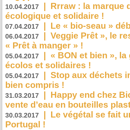
|
Rrraw : la marque 
10.04.2017
écologique et solidaire !
|
Le « bio-seau » déb
07.04.2017
|
Veggie Prêt », le r
06.04.2017
« Prêt à manger » !
|
« BON et bien », l
05.04.2017
écolos et solidaires !
|
Stop aux déchets i
05.04.2017
bien compris !
|
Happy end chez Bio
31.03.2017
vente d’eau en bouteilles plas
|
Le végétal se fait 
30.03.2017
Portugal !