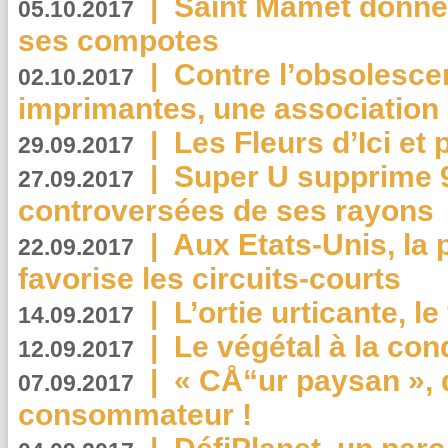
|
Saint Mamet donne 
05.10.2017
ses compotes
|
Contre l’obsolesc
02.10.2017
imprimantes, une association 
|
Les Fleurs d’Ici et p
29.09.2017
|
Super U supprime 
27.09.2017
controversées de ses rayons
|
Aux Etats-Unis, la
22.09.2017
favorise les circuits-courts
|
L’ortie urticante, le
14.09.2017
|
Le végétal à la con
12.09.2017
|
« CÅ“ur paysan », 
07.09.2017
consommateur !