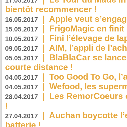
17.05.2017
bientôt recommencer !
|
Apple veut s’engage
16.05.2017
|
FrigoMagic en finit 
15.05.2017
|
Fini l’élevage de la
10.05.2017
|
AIM, l’appli de l’ac
09.05.2017
|
BlaBlaCar se lance
05.05.2017
courte distance !
|
Too Good To Go, l’a
04.05.2017
|
Wefood, les superm
04.05.2017
|
Les RemorCoeurs on
28.04.2017
!
|
Auchan boycotte l’
27.04.2017
batterie !