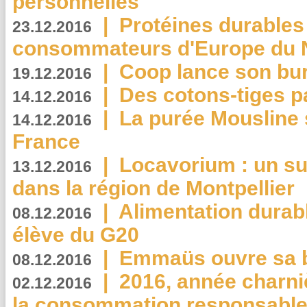
personnelles
|
Protéines durables 
23.12.2016
consommateurs d'Europe du 
|
Coop lance son bur
19.12.2016
|
Des cotons-tiges pa
14.12.2016
|
La purée Mousline 
14.12.2016
France
|
Locavorium : un s
13.12.2016
dans la région de Montpellier
|
Alimentation durab
08.12.2016
élève du G20
|
Emmaüs ouvre sa bo
08.12.2016
|
2016, année charni
02.12.2016
la consommation responsable