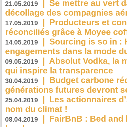
|
Se mettre au vert da
21.05.2019
décollage des compagnies aé
|
Producteurs et co
17.05.2019
réconciliés grâce à Moyee cof
|
Sourcing is so in 
14.05.2019
engagements dans la mode du
|
Absolut Vodka, la 
09.05.2019
qui inspire la transparence
|
Budget carbone rédu
30.04.2019
générations futures devront se
|
Les actionnaires 
25.04.2019
nom du climat !
|
FairBnB : Bed and 
08.04.2019