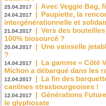
|
Avec Veggie Bag, fi
25.04.2017
|
Paupiette, la renco
24.04.2017
intergénérationnelle et solidair
|
Vers des bouteilles
21.04.2017
100% biosourcé ?
|
Une vaisselle jeta
20.04.2017
?
|
La gamme « Côté Vé
14.04.2017
Michon a débarqué dans les r
|
La fin des barquett
12.04.2017
cantines strasbourgeoises !
|
Générations Future
12.04.2017
le glyphosate