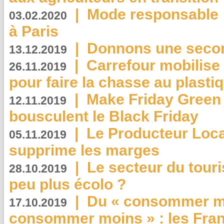
|
Mode responsable : 
03.02.2020
à Paris
|
Donnons une second
13.12.2019
|
Carrefour mobilis
26.11.2019
pour faire la chasse au plasti
|
Make Friday Green 
12.11.2019
bousculent le Black Friday
|
Le Producteur Local
05.11.2019
supprime les marges
|
Le secteur du touri
28.10.2019
peu plus écolo ?
|
Du « consommer mi
17.10.2019
consommer moins » : les Fran