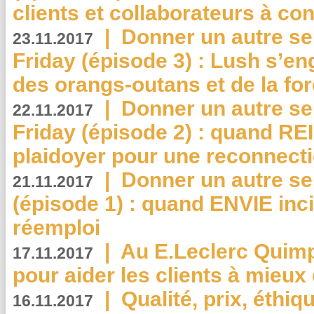
clients et collaborateurs à 
|
Donner un autre se
23.11.2017
Friday (épisode 3) : Lush s’en
des orangs-outans et de la for
|
Donner un autre se
22.11.2017
Friday (épisode 2) : quand RE
plaidoyer pour une reconnecti
|
Donner un autre se
21.11.2017
(épisode 1) : quand ENVIE inci
réemploi
|
Au E.Leclerc Quimp
17.11.2017
pour aider les clients à mie
|
Qualité, prix, éthiqu
16.11.2017