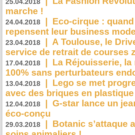
|
La Fashion Revolut
25.04.2018
marche !
|
Eco-cirque : quand
24.04.2018
repensent leur business mode
|
A Toulouse, le Driv
23.04.2018
service de retrait de courses 
|
La Réjouisserie, la
17.04.2018
100% sans perturbateurs end
|
Lego se met progr
13.04.2018
avec des briques en plastique
|
G-star lance un jea
12.04.2018
éco-conçu
|
Botanic s’attaque 
29.03.2018
soins animaliers !