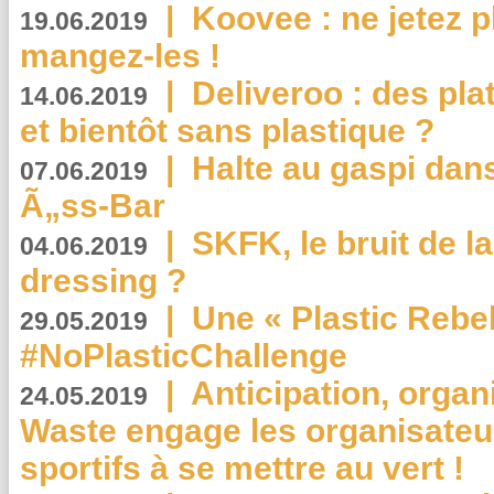
|
Koovee : ne jetez p
19.06.2019
mangez-les !
|
Deliveroo : des pla
14.06.2019
et bientôt sans plastique ?
|
Halte au gaspi dan
07.06.2019
Ã„ss-Bar
|
SKFK, le bruit de l
04.06.2019
dressing ?
|
Une « Plastic Rebe
29.05.2019
#NoPlasticChallenge
|
Anticipation, organi
24.05.2019
Waste engage les organisate
sportifs à se mettre au vert !