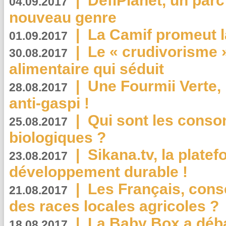
|
DéfiPlanet, un parc
04.09.2017
nouveau genre
|
La Camif promeut l
01.09.2017
|
Le « crudivorisme 
30.08.2017
alimentaire qui séduit
|
Une Fourmii Verte, 
28.08.2017
anti-gaspi !
|
Qui sont les cons
25.08.2017
biologiques ?
|
Sikana.tv, la plate
23.08.2017
développement durable !
|
Les Français, consc
21.08.2017
des races locales agricoles ?
|
La Baby Box a déb
18.08.2017