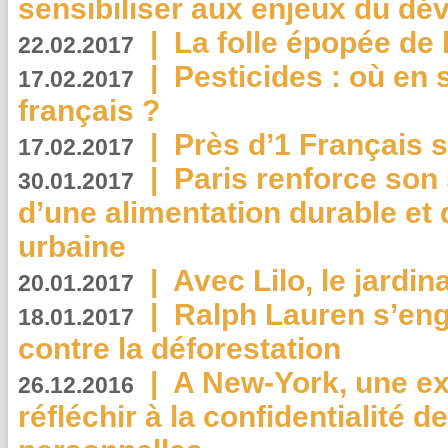
sensibiliser aux enjeux du d
|
La folle épopée de 
22.02.2017
|
Pesticides : où en 
17.02.2017
français ?
|
Près d’1 Français su
17.02.2017
|
Paris renforce son
30.01.2017
d’une alimentation durable et 
urbaine
|
Avec Lilo, le jardin
20.01.2017
|
Ralph Lauren s’eng
18.01.2017
contre la déforestation
|
A New-York, une exp
26.12.2016
réfléchir à la confidentialité 