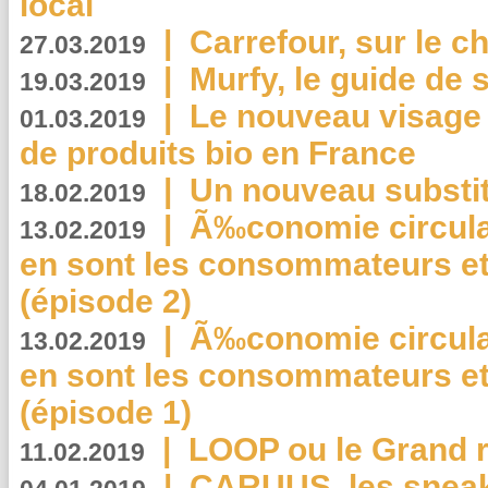
local
|
Carrefour, sur le c
27.03.2019
|
Murfy, le guide de 
19.03.2019
|
Le nouveau visag
01.03.2019
de produits bio en France
|
Un nouveau substit
18.02.2019
|
Ã‰conomie circulair
13.02.2019
en sont les consommateurs et
(épisode 2)
|
Ã‰conomie circulair
13.02.2019
en sont les consommateurs et
(épisode 1)
|
LOOP ou le Grand r
11.02.2019
|
CARUUS, les sneake