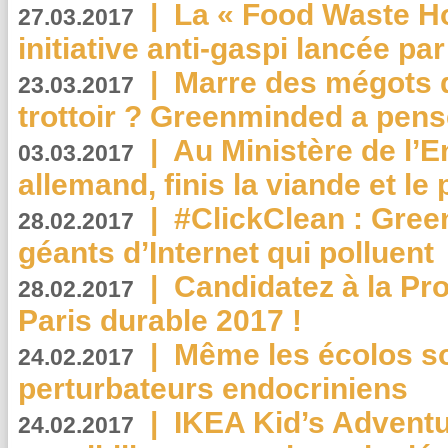
|
La « Food Waste Hot
27.03.2017
initiative anti-gaspi lancée pa
|
Marre des mégots q
23.03.2017
trottoir ? Greenminded a pens
|
Au Ministère de l’
03.03.2017
allemand, finis la viande et le
|
#ClickClean : Gree
28.02.2017
géants d’Internet qui polluent
|
Candidatez à la Pr
28.02.2017
Paris durable 2017 !
|
Même les écolos s
24.02.2017
perturbateurs endocriniens
|
IKEA Kid’s Adventu
24.02.2017