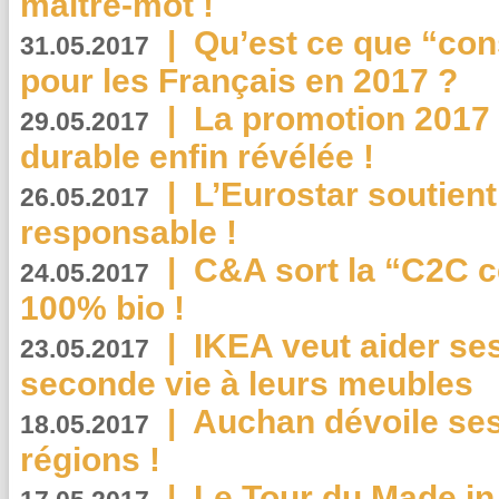
maître-mot !
|
Qu’est ce que “co
31.05.2017
pour les Français en 2017 ?
|
La promotion 2017 
29.05.2017
durable enfin révélée !
|
L’Eurostar soutient
26.05.2017
responsable !
|
C&A sort la “C2C c
24.05.2017
100% bio !
|
IKEA veut aider se
23.05.2017
seconde vie à leurs meubles
|
Auchan dévoile se
18.05.2017
régions !
|
Le Tour du Made in