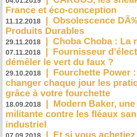
04.01.2019
France et éco-conception
|
Obsolescence DÃ
11.12.2018
Produits Durables
|
Choba Choba : La r
29.11.2018
|
Fournisseur d’élec
07.11.2018
démêler le vert du faux ?
|
Fourchette Power 
29.10.2018
changer chaque jour les prati
grâce à votre fourchette
|
Modern Baker, une 
18.09.2018
militante contre les fléaux san
industriel
|
Et si vous achetie
07.09.2018