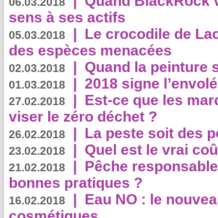
|
Quand BlackRock v
06.03.2018
sens à ses actifs
|
Le crocodile de La
05.03.2018
des espèces menacées
|
Quand la peinture s
02.03.2018
|
2018 signe l’envol
01.03.2018
|
Est-ce que les mar
27.02.2018
viser le zéro déchet ?
|
La peste soit des p
26.02.2018
|
Quel est le vrai coû
23.02.2018
|
Pêche responsable,
21.02.2018
bonnes pratiques ?
|
Eau NO : le nouvea
16.02.2018
cosmétiques