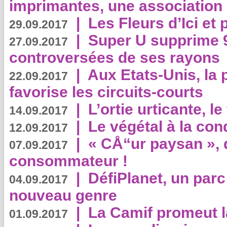
imprimantes, une association 
|
Les Fleurs d’Ici et p
29.09.2017
|
Super U supprime 
27.09.2017
controversées de ses rayons
|
Aux Etats-Unis, la
22.09.2017
favorise les circuits-courts
|
L’ortie urticante, le
14.09.2017
|
Le végétal à la con
12.09.2017
|
« CÅ“ur paysan », 
07.09.2017
consommateur !
|
DéfiPlanet, un parc
04.09.2017
nouveau genre
|
La Camif promeut l
01.09.2017