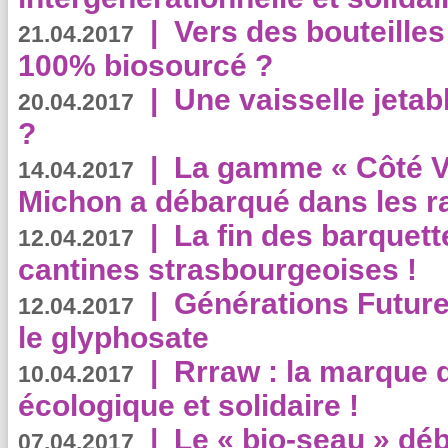
|
Vers des bouteilles
21.04.2017
100% biosourcé ?
|
Une vaisselle jeta
20.04.2017
?
|
La gamme « Côté Vé
14.04.2017
Michon a débarqué dans les r
|
La fin des barquett
12.04.2017
cantines strasbourgeoises !
|
Générations Future
12.04.2017
le glyphosate
|
Rrraw : la marque 
10.04.2017
écologique et solidaire !
|
Le « bio-seau » déb
07.04.2017