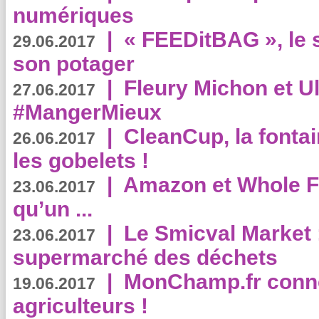
numériques
|
« FEEDitBAG », le s
29.06.2017
son potager
|
Fleury Michon et Ul
27.06.2017
#MangerMieux
|
CleanCup, la fontai
26.06.2017
les gobelets !
|
Amazon et Whole F
23.06.2017
qu’un ...
|
Le Smicval Market :
23.06.2017
supermarché des déchets
|
MonChamp.fr conne
19.06.2017
agriculteurs !