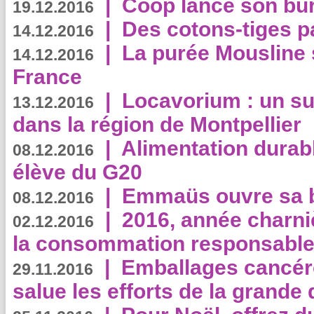
|
Coop lance son bur
19.12.2016
|
Des cotons-tiges pa
14.12.2016
|
La purée Mousline 
14.12.2016
France
|
Locavorium : un s
13.12.2016
dans la région de Montpellier
|
Alimentation durab
08.12.2016
élève du G20
|
Emmaüs ouvre sa bo
08.12.2016
|
2016, année charni
02.12.2016
la consommation responsable
|
Emballages cancér
29.11.2016
salue les efforts de la grande 