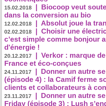
|
Biocoop veut souten
15.02.2018
dans la conversion au bio
|
Absolut joue la tr
12.02.2018
|
Choisir une électri
02.02.2018
c’est simple comme bonjour 
d'énergie !
|
Verkor : marque de
20.12.2017
France et éco-conçues
|
Donner un autre se
24.11.2017
(épisode 4) : la Camif ferme so
clients et collaborateurs à 
|
Donner un autre se
23.11.2017
Friday (épisode 3) : Lush s’en