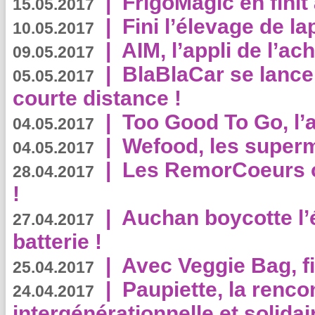
|
FrigoMagic en finit 
15.05.2017
|
Fini l’élevage de la
10.05.2017
|
AIM, l’appli de l’ac
09.05.2017
|
BlaBlaCar se lance
05.05.2017
courte distance !
|
Too Good To Go, l’a
04.05.2017
|
Wefood, les superm
04.05.2017
|
Les RemorCoeurs on
28.04.2017
!
|
Auchan boycotte l’
27.04.2017
batterie !
|
Avec Veggie Bag, fi
25.04.2017
|
Paupiette, la renco
24.04.2017
intergénérationnelle et solidair