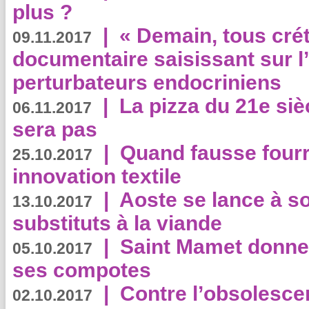
plus ?
|
« Demain, tous crét
09.11.2017
documentaire saisissant sur l
perturbateurs endocriniens
|
La pizza du 21e siè
06.11.2017
sera pas
|
Quand fausse fourr
25.10.2017
innovation textile
|
Aoste se lance à so
13.10.2017
substituts à la viande
|
Saint Mamet donne 
05.10.2017
ses compotes
|
Contre l’obsolesc
02.10.2017