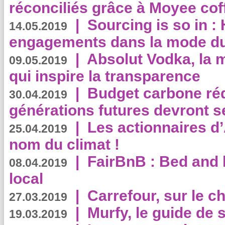
réconciliés grâce à Moyee cof
|
Sourcing is so in 
14.05.2019
engagements dans la mode du
|
Absolut Vodka, la 
09.05.2019
qui inspire la transparence
|
Budget carbone rédu
30.04.2019
générations futures devront se
|
Les actionnaires 
25.04.2019
nom du climat !
|
FairBnB : Bed and 
08.04.2019
local
|
Carrefour, sur le c
27.03.2019
|
Murfy, le guide de 
19.03.2019