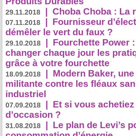
Produits Durables
|
Choba Choba : La r
29.11.2018
|
Fournisseur d’élec
07.11.2018
démêler le vert du faux ?
|
Fourchette Power 
29.10.2018
changer chaque jour les prati
grâce à votre fourchette
|
Modern Baker, une 
18.09.2018
militante contre les fléaux san
industriel
|
Et si vous achetie
07.09.2018
d’occasion ?
|
Le plan de Levi’s p
31.08.2018
consommation d’énergie