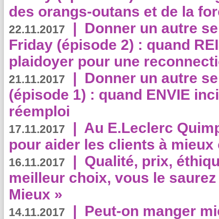
des orangs-outans et de la for
|
Donner un autre se
22.11.2017
Friday (épisode 2) : quand RE
plaidoyer pour une reconnecti
|
Donner un autre se
21.11.2017
(épisode 1) : quand ENVIE inci
réemploi
|
Au E.Leclerc Quimp
17.11.2017
pour aider les clients à mie
|
Qualité, prix, éthiqu
16.11.2017
meilleur choix, vous le saure
Mieux »
|
Peut-on manger mi
14.11.2017