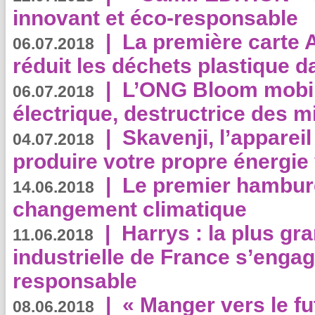
innovant et éco-responsable
|
La première carte 
06.07.2018
réduit les déchets plastique 
|
L’ONG Bloom mobil
06.07.2018
électrique, destructrice des m
|
Skavenji, l’apparei
04.07.2018
produire votre propre énergie
|
Le premier hambur
14.06.2018
changement climatique
|
Harrys : la plus gr
11.06.2018
industrielle de France s’engag
responsable
|
« Manger vers le fu
08.06.2018