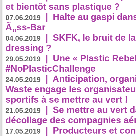
et bientôt sans plastique ?
|
Halte au gaspi dan
07.06.2019
Ã„ss-Bar
|
SKFK, le bruit de l
04.06.2019
dressing ?
|
Une « Plastic Rebe
29.05.2019
#NoPlasticChallenge
|
Anticipation, organi
24.05.2019
Waste engage les organisate
sportifs à se mettre au vert !
|
Se mettre au vert da
21.05.2019
décollage des compagnies aé
|
Producteurs et co
17.05.2019