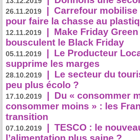
13.12.2019
|
Carrefour mobilis
26.11.2019
pour faire la chasse au plasti
|
Make Friday Green 
12.11.2019
bousculent le Black Friday
|
Le Producteur Local
05.11.2019
supprime les marges
|
Le secteur du touri
28.10.2019
peu plus écolo ?
|
Du « consommer mi
17.10.2019
consommer moins » : les Fran
transition
|
TESCO : le nouvea
07.10.2019
l’alimentation plus saine ?