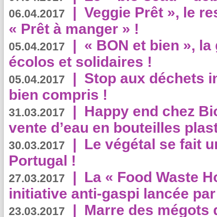
|
Veggie Prêt », le r
06.04.2017
« Prêt à manger » !
|
« BON et bien », l
05.04.2017
écolos et solidaires !
|
Stop aux déchets i
05.04.2017
bien compris !
|
Happy end chez Bio
31.03.2017
vente d’eau en bouteilles plas
|
Le végétal se fait 
30.03.2017
Portugal !
|
La « Food Waste Hot
27.03.2017
initiative anti-gaspi lancée pa
|
Marre des mégots q
23.03.2017