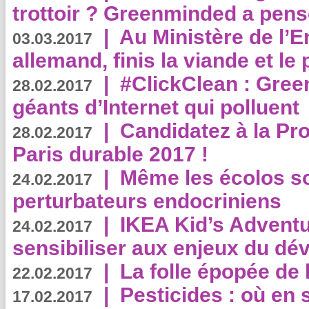
trottoir ? Greenminded a pens
|
Au Ministère de l’
03.03.2017
allemand, finis la viande et le
|
#ClickClean : Gree
28.02.2017
géants d’Internet qui polluent
|
Candidatez à la Pr
28.02.2017
Paris durable 2017 !
|
Même les écolos s
24.02.2017
perturbateurs endocriniens
|
IKEA Kid’s Adventu
24.02.2017
sensibiliser aux enjeux du d
|
La folle épopée de 
22.02.2017
|
Pesticides : où en 
17.02.2017