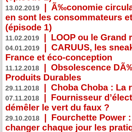
|
Ã‰conomie circulair
13.02.2019
en sont les consommateurs et
(épisode 1)
|
LOOP ou le Grand r
11.02.2019
|
CARUUS, les sneake
04.01.2019
France et éco-conception
|
Obsolescence DÃ
11.12.2018
Produits Durables
|
Choba Choba : La r
29.11.2018
|
Fournisseur d’élec
07.11.2018
démêler le vert du faux ?
|
Fourchette Power 
29.10.2018
changer chaque jour les prati