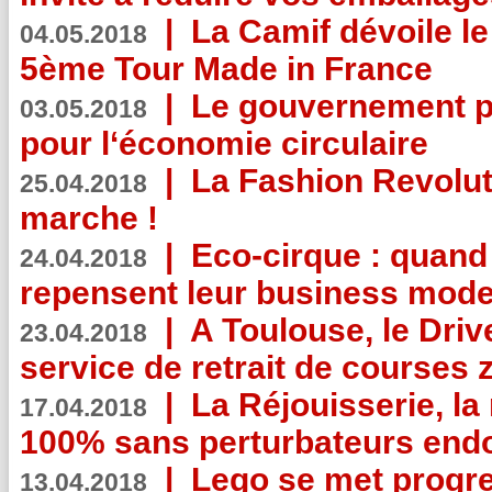
|
La Camif dévoile 
04.05.2018
5ème Tour Made in France
|
Le gouvernement p
03.05.2018
pour l‘économie circulaire
|
La Fashion Revolut
25.04.2018
marche !
|
Eco-cirque : quand
24.04.2018
repensent leur business mode
|
A Toulouse, le Driv
23.04.2018
service de retrait de courses 
|
La Réjouisserie, la
17.04.2018
100% sans perturbateurs end
|
Lego se met progr
13.04.2018