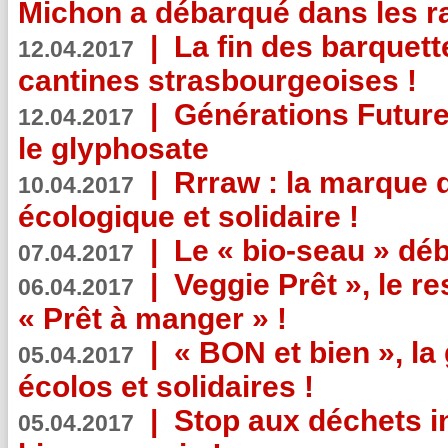
Michon a débarqué dans les r
|
La fin des barquett
12.04.2017
cantines strasbourgeoises !
|
Générations Future
12.04.2017
le glyphosate
|
Rrraw : la marque 
10.04.2017
écologique et solidaire !
|
Le « bio-seau » déb
07.04.2017
|
Veggie Prêt », le r
06.04.2017
« Prêt à manger » !
|
« BON et bien », l
05.04.2017
écolos et solidaires !
|
Stop aux déchets i
05.04.2017