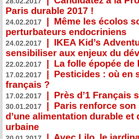
|
Candidatez à la Pr
28.02.2017
Paris durable 2017 !
|
Même les écolos s
24.02.2017
perturbateurs endocriniens
|
IKEA Kid’s Adventu
24.02.2017
sensibiliser aux enjeux du d
|
La folle épopée de 
22.02.2017
|
Pesticides : où en 
17.02.2017
français ?
|
Près d’1 Français su
17.02.2017
|
Paris renforce son
30.01.2017
d’une alimentation durable et 
urbaine
|
Avec Lilo, le jardin
20.01.2017