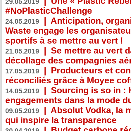
|
Une « Plastic Rebe
29.05.2019
#NoPlasticChallenge
|
Anticipation, organi
24.05.2019
Waste engage les organisate
sportifs à se mettre au vert !
|
Se mettre au vert da
21.05.2019
décollage des compagnies aé
|
Producteurs et co
17.05.2019
réconciliés grâce à Moyee cof
|
Sourcing is so in 
14.05.2019
engagements dans la mode du
|
Absolut Vodka, la 
09.05.2019
qui inspire la transparence
|
Budget carbone rédu
30.04.2019