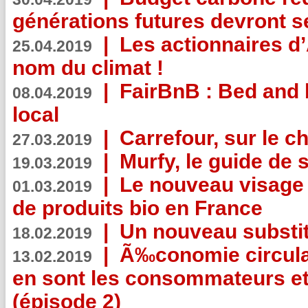
générations futures devront se
|
Les actionnaires 
25.04.2019
nom du climat !
|
FairBnB : Bed and 
08.04.2019
local
|
Carrefour, sur le c
27.03.2019
|
Murfy, le guide de 
19.03.2019
|
Le nouveau visag
01.03.2019
de produits bio en France
|
Un nouveau substit
18.02.2019
|
Ã‰conomie circulair
13.02.2019
en sont les consommateurs et
(épisode 2)