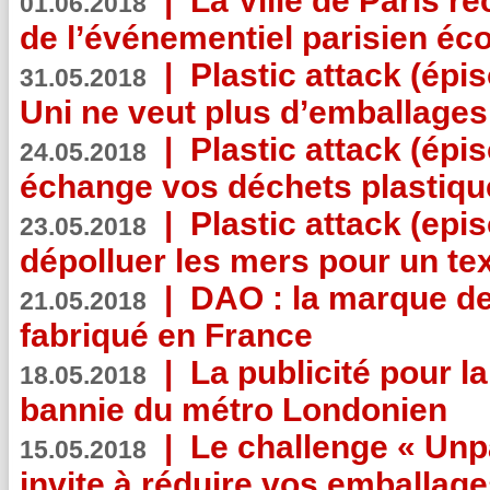
|
La Ville de Paris r
01.06.2018
de l’événementiel parisien éc
|
Plastic attack (épi
31.05.2018
Uni ne veut plus d’emballages
|
Plastic attack (épi
24.05.2018
échange vos déchets plastiqu
|
Plastic attack (epis
23.05.2018
dépolluer les mers pour un text
|
DAO : la marque de 
21.05.2018
fabriqué en France
|
La publicité pour la
18.05.2018
bannie du métro Londonien
|
Le challenge « Unp
15.05.2018
invite à réduire vos emballage