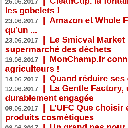
|
CleanCup, la fontai
26.06.2017
les gobelets !
|
Amazon et Whole F
23.06.2017
qu’un ...
|
Le Smicval Market :
23.06.2017
supermarché des déchets
|
MonChamp.fr conne
19.06.2017
agriculteurs !
|
Quand réduire ses 
14.06.2017
|
La Gentle Factory, 
12.06.2017
durablement engagée
|
L’UFC Que choisir e
09.06.2017
produits cosmétiques
|
Un grand pas pour 
08.06.2017