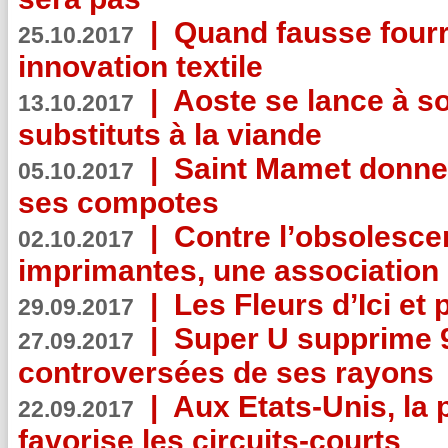
|
Quand fausse fourr
25.10.2017
innovation textile
|
Aoste se lance à so
13.10.2017
substituts à la viande
|
Saint Mamet donne 
05.10.2017
ses compotes
|
Contre l’obsolesc
02.10.2017
imprimantes, une association 
|
Les Fleurs d’Ici et p
29.09.2017
|
Super U supprime 
27.09.2017
controversées de ses rayons
|
Aux Etats-Unis, la
22.09.2017
favorise les circuits-courts