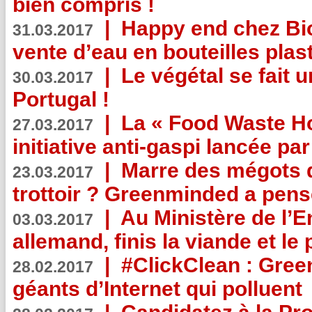
bien compris !
|
Happy end chez Bio
31.03.2017
vente d’eau en bouteilles plas
|
Le végétal se fait 
30.03.2017
Portugal !
|
La « Food Waste Hot
27.03.2017
initiative anti-gaspi lancée pa
|
Marre des mégots q
23.03.2017
trottoir ? Greenminded a pens
|
Au Ministère de l’
03.03.2017
allemand, finis la viande et le
|
#ClickClean : Gree
28.02.2017
géants d’Internet qui polluent