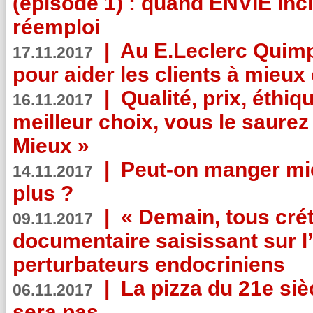
(épisode 1) : quand ENVIE inci
réemploi
|
Au E.Leclerc Quimp
17.11.2017
pour aider les clients à mie
|
Qualité, prix, éthiqu
16.11.2017
meilleur choix, vous le saure
Mieux »
|
Peut-on manger mi
14.11.2017
plus ?
|
« Demain, tous crét
09.11.2017
documentaire saisissant sur l
perturbateurs endocriniens
|
La pizza du 21e siè
06.11.2017
sera pas