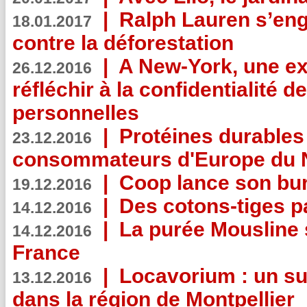
|
Ralph Lauren s’eng
18.01.2017
contre la déforestation
|
A New-York, une exp
26.12.2016
réfléchir à la confidentialité 
personnelles
|
Protéines durables 
23.12.2016
consommateurs d'Europe du 
|
Coop lance son bur
19.12.2016
|
Des cotons-tiges pa
14.12.2016
|
La purée Mousline 
14.12.2016
France
|
Locavorium : un s
13.12.2016
dans la région de Montpellier