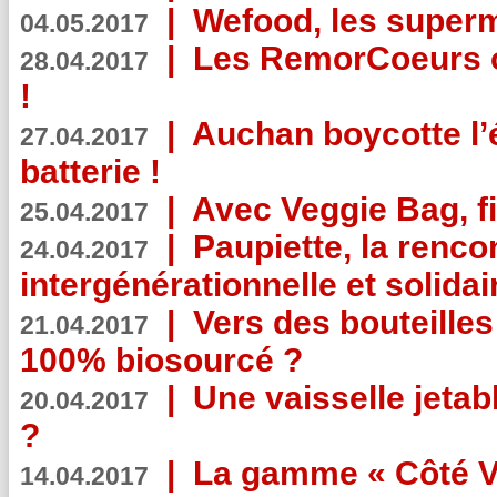
|
Wefood, les superm
04.05.2017
|
Les RemorCoeurs on
28.04.2017
!
|
Auchan boycotte l’
27.04.2017
batterie !
|
Avec Veggie Bag, fi
25.04.2017
|
Paupiette, la renco
24.04.2017
intergénérationnelle et solidair
|
Vers des bouteilles
21.04.2017
100% biosourcé ?
|
Une vaisselle jeta
20.04.2017
?
|
La gamme « Côté Vé
14.04.2017