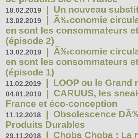
|
Un nouveau substit
18.02.2019
|
Ã‰conomie circulair
13.02.2019
en sont les consommateurs et
(épisode 2)
|
Ã‰conomie circulair
13.02.2019
en sont les consommateurs et
(épisode 1)
|
LOOP ou le Grand r
11.02.2019
|
CARUUS, les sneake
04.01.2019
France et éco-conception
|
Obsolescence DÃ
11.12.2018
Produits Durables
|
Choba Choba : La r
29.11.2018