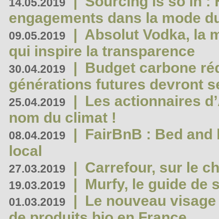
|
Sourcing is so in 
14.05.2019
engagements dans la mode du
|
Absolut Vodka, la 
09.05.2019
qui inspire la transparence
|
Budget carbone rédu
30.04.2019
générations futures devront se
|
Les actionnaires 
25.04.2019
nom du climat !
|
FairBnB : Bed and 
08.04.2019
local
|
Carrefour, sur le c
27.03.2019
|
Murfy, le guide de 
19.03.2019
|
Le nouveau visag
01.03.2019
de produits bio en France