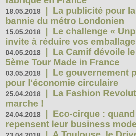
fabriqué en France
|
La publicité pour la
18.05.2018
bannie du métro Londonien
|
Le challenge « Unp
15.05.2018
invite à réduire vos emballage
|
La Camif dévoile 
04.05.2018
5ème Tour Made in France
|
Le gouvernement p
03.05.2018
pour l‘économie circulaire
|
La Fashion Revolut
25.04.2018
marche !
|
Eco-cirque : quand
24.04.2018
repensent leur business mode
|
A Toulouse, le Driv
23.04.2018