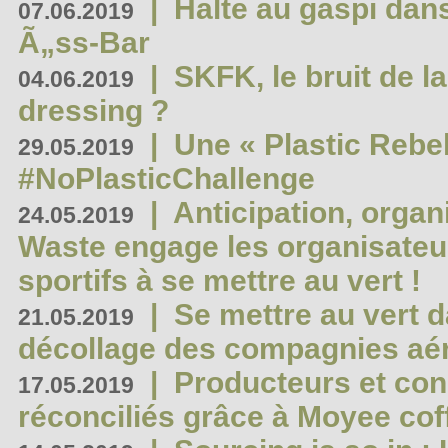
|
Halte au gaspi dan
07.06.2019
Ã„ss-Bar
|
SKFK, le bruit de l
04.06.2019
dressing ?
|
Une « Plastic Rebe
29.05.2019
#NoPlasticChallenge
|
Anticipation, organi
24.05.2019
Waste engage les organisate
sportifs à se mettre au vert !
|
Se mettre au vert da
21.05.2019
décollage des compagnies aé
|
Producteurs et co
17.05.2019
réconciliés grâce à Moyee cof