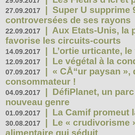
29.09.2017
|
Super U supprime 
27.09.2017
controversées de ses rayons
|
Aux Etats-Unis, la
22.09.2017
favorise les circuits-courts
|
L’ortie urticante, le
14.09.2017
|
Le végétal à la con
12.09.2017
|
« CÅ“ur paysan », 
07.09.2017
consommateur !
|
DéfiPlanet, un parc
04.09.2017
nouveau genre
|
La Camif promeut l
01.09.2017
|
Le « crudivorisme 
30.08.2017
alimentaire qui séduit