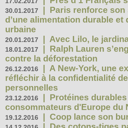
|
Près d’1 Français su
17.02.2017
|
Paris renforce son
30.01.2017
d’une alimentation durable et 
urbaine
|
Avec Lilo, le jardin
20.01.2017
|
Ralph Lauren s’eng
18.01.2017
contre la déforestation
|
A New-York, une exp
26.12.2016
réfléchir à la confidentialité 
personnelles
|
Protéines durables 
23.12.2016
consommateurs d'Europe du 
|
Coop lance son bur
19.12.2016
|
Des cotons-tiges pa
14.12.2016