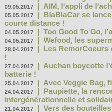
|
AIM, l’appli de l’ac
09.05.2017
|
BlaBlaCar se lance
05.05.2017
courte distance !
|
Too Good To Go, l’a
04.05.2017
|
Wefood, les superm
04.05.2017
|
Les RemorCoeurs on
28.04.2017
!
|
Auchan boycotte l’
27.04.2017
batterie !
|
Avec Veggie Bag, fi
25.04.2017
|
Paupiette, la renco
24.04.2017
intergénérationnelle et solidair
|
Vers des bouteilles
21.04.2017