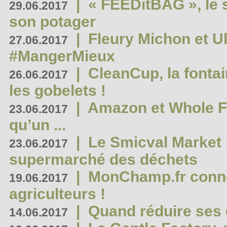
|
« FEEDitBAG », le s
29.06.2017
son potager
|
Fleury Michon et Ul
27.06.2017
#MangerMieux
|
CleanCup, la fontai
26.06.2017
les gobelets !
|
Amazon et Whole F
23.06.2017
qu’un ...
|
Le Smicval Market :
23.06.2017
supermarché des déchets
|
MonChamp.fr conne
19.06.2017
agriculteurs !
|
Quand réduire ses 
14.06.2017