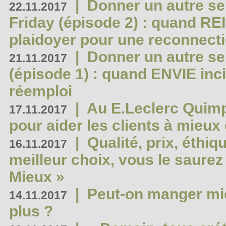
|
Donner un autre se
22.11.2017
Friday (épisode 2) : quand RE
plaidoyer pour une reconnecti
|
Donner un autre se
21.11.2017
(épisode 1) : quand ENVIE inci
réemploi
|
Au E.Leclerc Quimp
17.11.2017
pour aider les clients à mie
|
Qualité, prix, éthiqu
16.11.2017
meilleur choix, vous le saure
Mieux »
|
Peut-on manger mi
14.11.2017
plus ?