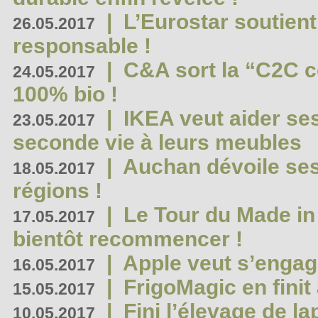
|
L’Eurostar soutient
26.05.2017
responsable !
|
C&A sort la “C2C c
24.05.2017
100% bio !
|
IKEA veut aider se
23.05.2017
seconde vie à leurs meubles
|
Auchan dévoile se
18.05.2017
régions !
|
Le Tour du Made in
17.05.2017
bientôt recommencer !
|
Apple veut s’engage
16.05.2017
|
FrigoMagic en finit 
15.05.2017
|
Fini l’élevage de la
10.05.2017