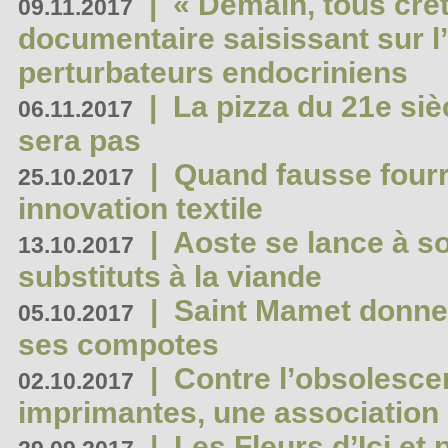
|
« Demain, tous crét
09.11.2017
documentaire saisissant sur l
perturbateurs endocriniens
|
La pizza du 21e siè
06.11.2017
sera pas
|
Quand fausse fourr
25.10.2017
innovation textile
|
Aoste se lance à so
13.10.2017
substituts à la viande
|
Saint Mamet donne 
05.10.2017
ses compotes
|
Contre l’obsolesc
02.10.2017
imprimantes, une association 
|
Les Fleurs d’Ici et p