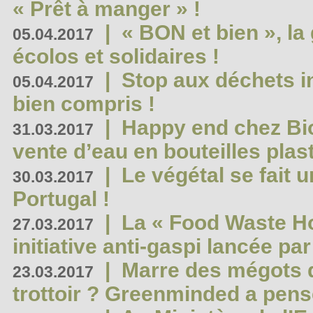
« Prêt à manger » !
|
« BON et bien », l
05.04.2017
écolos et solidaires !
|
Stop aux déchets i
05.04.2017
bien compris !
|
Happy end chez Bio
31.03.2017
vente d’eau en bouteilles plas
|
Le végétal se fait 
30.03.2017
Portugal !
|
La « Food Waste Hot
27.03.2017
initiative anti-gaspi lancée pa
|
Marre des mégots q
23.03.2017
trottoir ? Greenminded a pens