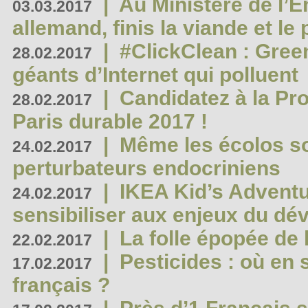
|
Au Ministère de l’
03.03.2017
allemand, finis la viande et le
|
#ClickClean : Gree
28.02.2017
géants d’Internet qui polluent
|
Candidatez à la Pr
28.02.2017
Paris durable 2017 !
|
Même les écolos s
24.02.2017
perturbateurs endocriniens
|
IKEA Kid’s Adventu
24.02.2017
sensibiliser aux enjeux du d
|
La folle épopée de 
22.02.2017
|
Pesticides : où en 
17.02.2017
français ?