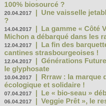
100% biosourcé ?
|
Une vaisselle jeta
20.04.2017
?
|
La gamme « Côté Vé
14.04.2017
Michon a débarqué dans les r
|
La fin des barquett
12.04.2017
cantines strasbourgeoises !
|
Générations Future
12.04.2017
le glyphosate
|
Rrraw : la marque 
10.04.2017
écologique et solidaire !
|
Le « bio-seau » déb
07.04.2017
|
Veggie Prêt », le r
06.04.2017