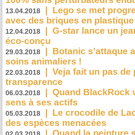
|
Lego se met progr
13.04.2018
avec des briques en plastique
|
G-star lance un jea
12.04.2018
éco-conçu
|
Botanic s’attaque 
29.03.2018
soins animaliers !
|
Veja fait un pas de 
22.03.2018
transparence
|
Quand BlackRock v
06.03.2018
sens à ses actifs
|
Le crocodile de La
05.03.2018
des espèces menacées
|
Quand la peinture s
02.03.2018