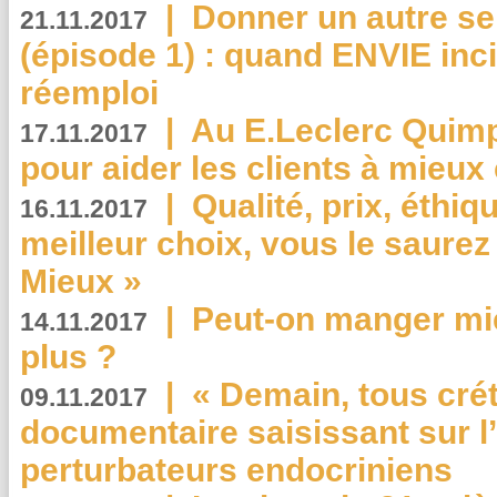
|
Donner un autre se
21.11.2017
(épisode 1) : quand ENVIE inci
réemploi
|
Au E.Leclerc Quimp
17.11.2017
pour aider les clients à mie
|
Qualité, prix, éthiqu
16.11.2017
meilleur choix, vous le saure
Mieux »
|
Peut-on manger mi
14.11.2017
plus ?
|
« Demain, tous crét
09.11.2017
documentaire saisissant sur l
perturbateurs endocriniens