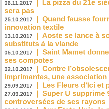
|
La pizza du 21e siè
06.11.2017
sera pas
|
Quand fausse fourr
25.10.2017
innovation textile
|
Aoste se lance à so
13.10.2017
substituts à la viande
|
Saint Mamet donne 
05.10.2017
ses compotes
|
Contre l’obsolesc
02.10.2017
imprimantes, une association 
|
Les Fleurs d’Ici et p
29.09.2017
|
Super U supprime 
27.09.2017
controversées de ses rayons