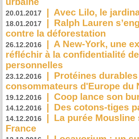
urbaine
|
Avec Lilo, le jardin
20.01.2017
|
Ralph Lauren s’eng
18.01.2017
contre la déforestation
|
A New-York, une exp
26.12.2016
réfléchir à la confidentialité 
personnelles
|
Protéines durables 
23.12.2016
consommateurs d'Europe du 
|
Coop lance son bur
19.12.2016
|
Des cotons-tiges pa
14.12.2016
|
La purée Mousline 
14.12.2016
France
|
Locavorium : un s