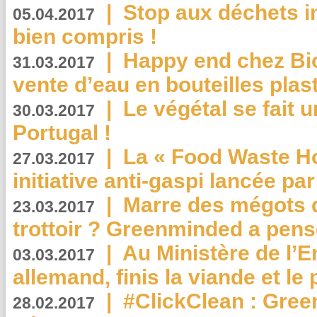
|
Stop aux déchets i
05.04.2017
bien compris !
|
Happy end chez Bio
31.03.2017
vente d’eau en bouteilles plas
|
Le végétal se fait 
30.03.2017
Portugal !
|
La « Food Waste Hot
27.03.2017
initiative anti-gaspi lancée pa
|
Marre des mégots q
23.03.2017
trottoir ? Greenminded a pens
|
Au Ministère de l’
03.03.2017
allemand, finis la viande et le
|
#ClickClean : Gree
28.02.2017