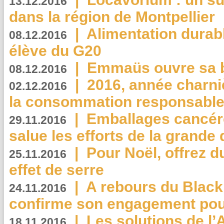
13.12.2016
dans la région de Montpellier
|
Alimentation durab
08.12.2016
élève du G20
|
Emmaüs ouvre sa bo
08.12.2016
|
2016, année charni
02.12.2016
la consommation responsable
|
Emballages cancér
29.11.2016
salue les efforts de la grande 
|
Pour Noël, offrez d
25.11.2016
effet de serre
|
A rebours du Black
24.11.2016
confirme son engagement pour
|
Les solutions de l
18.11.2016