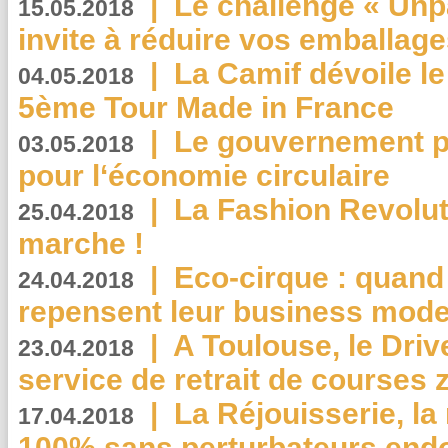
|
Le challenge « Unp
15.05.2018
invite à réduire vos emballage
|
La Camif dévoile 
04.05.2018
5ème Tour Made in France
|
Le gouvernement p
03.05.2018
pour l‘économie circulaire
|
La Fashion Revolut
25.04.2018
marche !
|
Eco-cirque : quand
24.04.2018
repensent leur business mode
|
A Toulouse, le Driv
23.04.2018
service de retrait de courses 
|
La Réjouisserie, la
17.04.2018
100% sans perturbateurs end