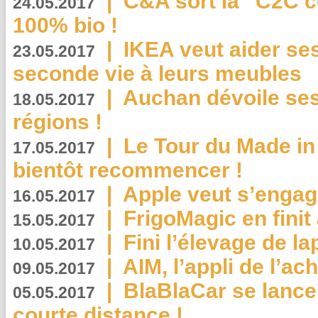
|
C&A sort la “C2C c
24.05.2017
100% bio !
|
IKEA veut aider se
23.05.2017
seconde vie à leurs meubles
|
Auchan dévoile se
18.05.2017
régions !
|
Le Tour du Made in
17.05.2017
bientôt recommencer !
|
Apple veut s’engage
16.05.2017
|
FrigoMagic en finit 
15.05.2017
|
Fini l’élevage de la
10.05.2017
|
AIM, l’appli de l’ac
09.05.2017
|
BlaBlaCar se lance
05.05.2017
courte distance !