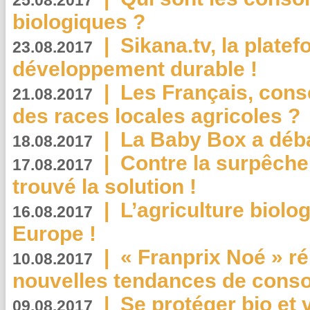
25.08.2017
biologiques ?
|
Sikana.tv, la plate
23.08.2017
développement durable !
|
Les Français, consc
21.08.2017
des races locales agricoles ?
|
La Baby Box a déb
18.08.2017
|
Contre la surpêche
17.08.2017
trouvé la solution !
|
L’agriculture biolo
16.08.2017
Europe !
|
« Franprix Noé » ré
10.08.2017
nouvelles tendances de cons
|
Se protéger bio et 
09.08.2017