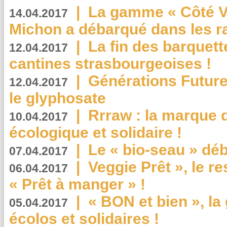
|
La gamme « Côté Vé
14.04.2017
Michon a débarqué dans les r
|
La fin des barquett
12.04.2017
cantines strasbourgeoises !
|
Générations Future
12.04.2017
le glyphosate
|
Rrraw : la marque 
10.04.2017
écologique et solidaire !
|
Le « bio-seau » déb
07.04.2017
|
Veggie Prêt », le r
06.04.2017
« Prêt à manger » !
|
« BON et bien », l
05.04.2017
écolos et solidaires !