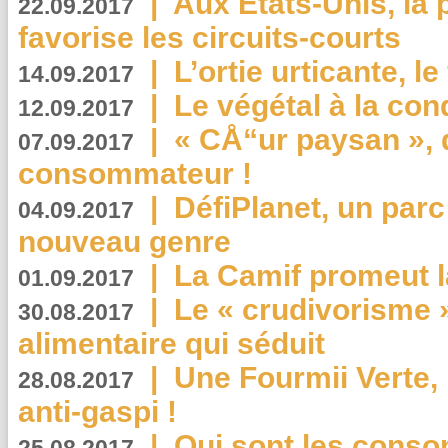
|
Aux Etats-Unis, la
22.09.2017
favorise les circuits-courts
|
L’ortie urticante, le
14.09.2017
|
Le végétal à la con
12.09.2017
|
« CÅ“ur paysan », 
07.09.2017
consommateur !
|
DéfiPlanet, un parc
04.09.2017
nouveau genre
|
La Camif promeut l
01.09.2017
|
Le « crudivorisme 
30.08.2017
alimentaire qui séduit
|
Une Fourmii Verte, 
28.08.2017
anti-gaspi !
|
Qui sont les cons