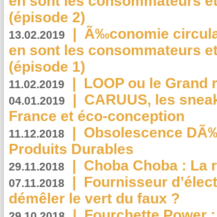
en sont les consommateurs et
(épisode 2)
|
Ã‰conomie circulair
13.02.2019
en sont les consommateurs et
(épisode 1)
|
LOOP ou le Grand r
11.02.2019
|
CARUUS, les sneake
04.01.2019
France et éco-conception
|
Obsolescence DÃ
11.12.2018
Produits Durables
|
Choba Choba : La r
29.11.2018
|
Fournisseur d’élec
07.11.2018
démêler le vert du faux ?
|
Fourchette Power 
29.10.2018