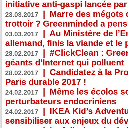
initiative anti-gaspi lancée pa
|
Marre des mégots q
23.03.2017
trottoir ? Greenminded a pens
|
Au Ministère de l’
03.03.2017
allemand, finis la viande et le
|
#ClickClean : Gree
28.02.2017
géants d’Internet qui polluent
|
Candidatez à la Pr
28.02.2017
Paris durable 2017 !
|
Même les écolos s
24.02.2017
perturbateurs endocriniens
|
IKEA Kid’s Adventu
24.02.2017
sensibiliser aux enjeux du d