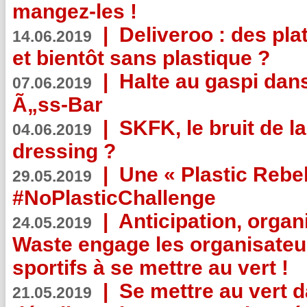
mangez-les !
|
Deliveroo : des pla
14.06.2019
et bientôt sans plastique ?
|
Halte au gaspi dan
07.06.2019
Ã„ss-Bar
|
SKFK, le bruit de l
04.06.2019
dressing ?
|
Une « Plastic Rebe
29.05.2019
#NoPlasticChallenge
|
Anticipation, organi
24.05.2019
Waste engage les organisate
sportifs à se mettre au vert !
|
Se mettre au vert da
21.05.2019