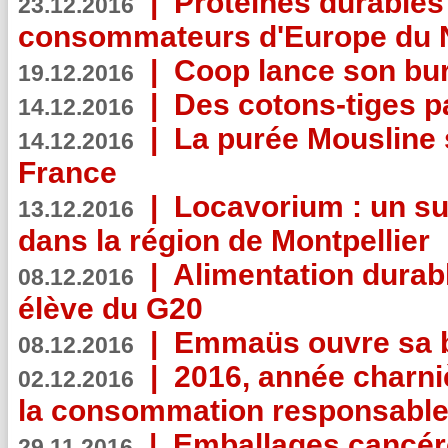
|
Protéines durables 
23.12.2016
consommateurs d'Europe du 
|
Coop lance son bur
19.12.2016
|
Des cotons-tiges pa
14.12.2016
|
La purée Mousline 
14.12.2016
France
|
Locavorium : un s
13.12.2016
dans la région de Montpellier
|
Alimentation durab
08.12.2016
élève du G20
|
Emmaüs ouvre sa bo
08.12.2016
|
2016, année charni
02.12.2016
la consommation responsable
|
Emballages cancér
29.11.2016