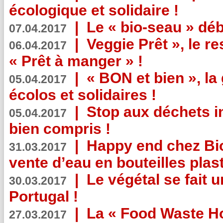
écologique et solidaire !
|
Le « bio-seau » déb
07.04.2017
|
Veggie Prêt », le r
06.04.2017
« Prêt à manger » !
|
« BON et bien », l
05.04.2017
écolos et solidaires !
|
Stop aux déchets i
05.04.2017
bien compris !
|
Happy end chez Bio
31.03.2017
vente d’eau en bouteilles plas
|
Le végétal se fait 
30.03.2017
Portugal !
|
La « Food Waste Hot
27.03.2017