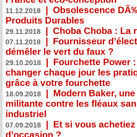
|
Obsolescence DÃ
11.12.2018
Produits Durables
|
Choba Choba : La r
29.11.2018
|
Fournisseur d’élec
07.11.2018
démêler le vert du faux ?
|
Fourchette Power 
29.10.2018
changer chaque jour les prati
grâce à votre fourchette
|
Modern Baker, une 
18.09.2018
militante contre les fléaux san
industriel
|
Et si vous achetie
07.09.2018
d’occasion ?