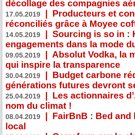
décollage des compagnies aé
|
Producteurs et co
17.05.2019
réconciliés grâce à Moyee cof
|
Sourcing is so in 
14.05.2019
engagements dans la mode du
|
Absolut Vodka, la 
09.05.2019
qui inspire la transparence
|
Budget carbone rédu
30.04.2019
générations futures devront se
|
Les actionnaires 
25.04.2019
nom du climat !
|
FairBnB : Bed and 
08.04.2019
local