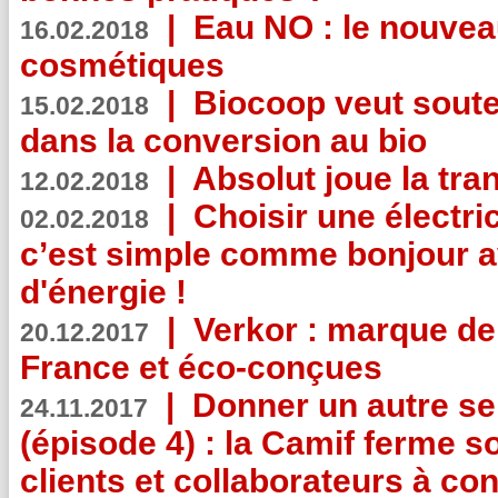
|
Eau NO : le nouvea
16.02.2018
cosmétiques
|
Biocoop veut souten
15.02.2018
dans la conversion au bio
|
Absolut joue la tr
12.02.2018
|
Choisir une électri
02.02.2018
c’est simple comme bonjour 
d'énergie !
|
Verkor : marque de
20.12.2017
France et éco-conçues
|
Donner un autre se
24.11.2017
(épisode 4) : la Camif ferme so
clients et collaborateurs à 