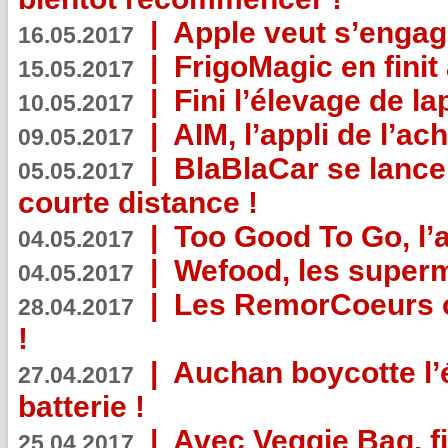
|
Apple veut s’engage
16.05.2017
|
FrigoMagic en finit 
15.05.2017
|
Fini l’élevage de la
10.05.2017
|
AIM, l’appli de l’ac
09.05.2017
|
BlaBlaCar se lance
05.05.2017
courte distance !
|
Too Good To Go, l’a
04.05.2017
|
Wefood, les superm
04.05.2017
|
Les RemorCoeurs on
28.04.2017
!
|
Auchan boycotte l’
27.04.2017
batterie !
|
Avec Veggie Bag, fi
25.04.2017