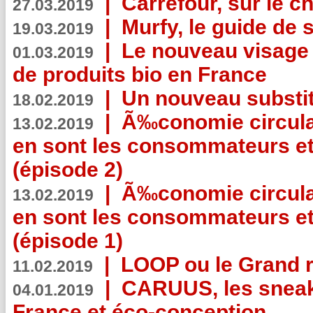
|
Carrefour, sur le c
27.03.2019
|
Murfy, le guide de 
19.03.2019
|
Le nouveau visag
01.03.2019
de produits bio en France
|
Un nouveau substit
18.02.2019
|
Ã‰conomie circulair
13.02.2019
en sont les consommateurs et
(épisode 2)
|
Ã‰conomie circulair
13.02.2019
en sont les consommateurs et
(épisode 1)
|
LOOP ou le Grand r
11.02.2019
|
CARUUS, les sneake
04.01.2019
France et éco-conception