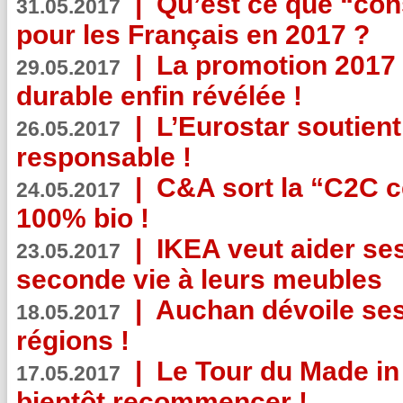
|
Qu’est ce que “co
31.05.2017
pour les Français en 2017 ?
|
La promotion 2017 
29.05.2017
durable enfin révélée !
|
L’Eurostar soutient
26.05.2017
responsable !
|
C&A sort la “C2C c
24.05.2017
100% bio !
|
IKEA veut aider se
23.05.2017
seconde vie à leurs meubles
|
Auchan dévoile se
18.05.2017
régions !
|
Le Tour du Made in
17.05.2017
bientôt recommencer !