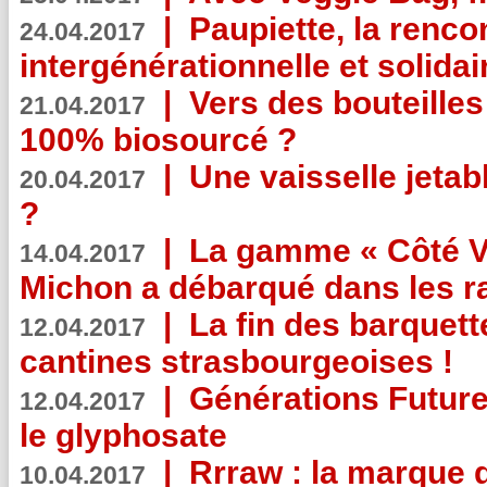
|
Paupiette, la renco
24.04.2017
intergénérationnelle et solidair
|
Vers des bouteilles
21.04.2017
100% biosourcé ?
|
Une vaisselle jeta
20.04.2017
?
|
La gamme « Côté Vé
14.04.2017
Michon a débarqué dans les r
|
La fin des barquett
12.04.2017
cantines strasbourgeoises !
|
Générations Future
12.04.2017
le glyphosate
|
Rrraw : la marque 
10.04.2017