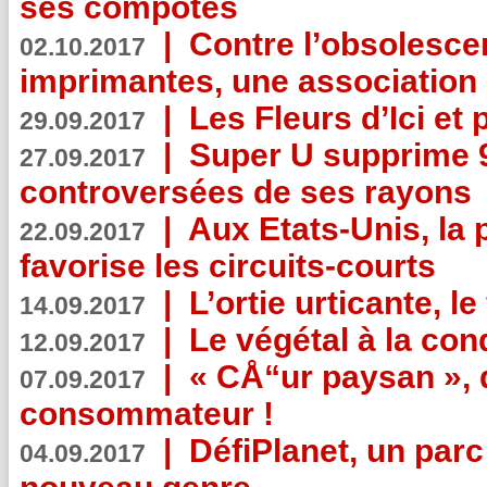
ses compotes
|
Contre l’obsolesc
02.10.2017
imprimantes, une association 
|
Les Fleurs d’Ici et p
29.09.2017
|
Super U supprime 
27.09.2017
controversées de ses rayons
|
Aux Etats-Unis, la
22.09.2017
favorise les circuits-courts
|
L’ortie urticante, le
14.09.2017
|
Le végétal à la con
12.09.2017
|
« CÅ“ur paysan », 
07.09.2017
consommateur !
|
DéfiPlanet, un parc
04.09.2017