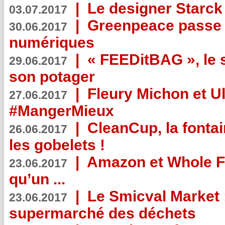
|
Le designer Starck 
03.07.2017
|
Greenpeace passe a
30.06.2017
numériques
|
« FEEDitBAG », le s
29.06.2017
son potager
|
Fleury Michon et Ul
27.06.2017
#MangerMieux
|
CleanCup, la fontai
26.06.2017
les gobelets !
|
Amazon et Whole F
23.06.2017
qu’un ...
|
Le Smicval Market :
23.06.2017
supermarché des déchets