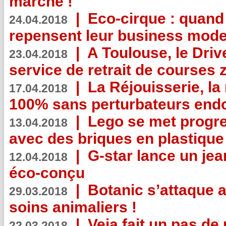
marche !
|
Eco-cirque : quand
24.04.2018
repensent leur business mode
|
A Toulouse, le Driv
23.04.2018
service de retrait de courses 
|
La Réjouisserie, la
17.04.2018
100% sans perturbateurs end
|
Lego se met progr
13.04.2018
avec des briques en plastique
|
G-star lance un jea
12.04.2018
éco-conçu
|
Botanic s’attaque 
29.03.2018
soins animaliers !
|
Veja fait un pas de 
22.03.2018