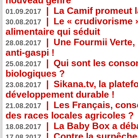
nouveau genre
|
La Camif promeut l
01.09.2017
|
Le « crudivorisme 
30.08.2017
alimentaire qui séduit
|
Une Fourmii Verte, 
28.08.2017
anti-gaspi !
|
Qui sont les cons
25.08.2017
biologiques ?
|
Sikana.tv, la plate
23.08.2017
développement durable !
|
Les Français, consc
21.08.2017
des races locales agricoles ?
|
La Baby Box a déb
18.08.2017
|
Contre la surpêche
17.08.2017