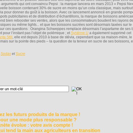
 arguments qui ont convaincu Pepsi : la marque lancera en mars 2013 « Pepsi Nex
velle boisson contenant 30% de sucre en moins qu’un cola classique, mais surtout
via pour donner du goût à la boisson. Avec ce lancement annoncé en grande pomp
spots publicitaires et de distribution d’échantillons, la marque de boissons américa
end bien rebooster ses ventes, alors que les consommateurs boudent les rayons d
ssiques ou même lights... et que les boissons sucrées sont désormais taxées sur l
s sur ces questions : Orangina Schweppes remplace désormais l’aspartame de ses 
nt pour l’instant pas l’objet de polémique ; et
Système U
a également supprimé cet
nta Still
, elle est depuis 2010 à base de stévia, cependant que sa maison-mère, l
mais sur la pointe des pieds – la question de la teneur en sucre de ses boissons, e
s
Sodas
et
Sucre
z les futurs produits de la marque !
 pour une mode plus responsable ?
nète évolue : votre avis compte !
i tend la main aux agriculteurs en transition