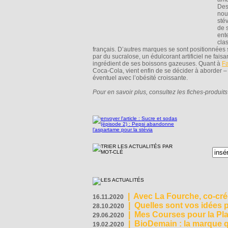
Des
nou
sté
de 
ent
cla
français. D’autres marques se sont positionnée
par du sucralose, un édulcorant artificiel ne faisa
ingrédient de ses boissons gazeuses. Quant à
Fa
Coca-Cola, vient enfin de se décider à aborder – 
éventuel avec l’obésité croissante.
Pour en savoir plus, consultez les fiches-produit
|
Avec La Fourche, co-crée
16.11.2020
|
Quelles sont vos idées
28.10.2020
|
Mes Courses pour la Pla
29.06.2020
|
BioDemain : la marque qu
19.02.2020