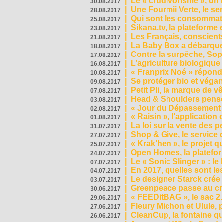
|
Le « crudivorisme », un 
30.08.2017
|
Une Fourmii Verte, le ser
28.08.2017
|
Qui sont les consommat
25.08.2017
|
Sikana.tv, la plateform
23.08.2017
|
Les Français, conscients
21.08.2017
|
La Baby Box a débarqué
18.08.2017
|
Contre la surpêche, Soph
17.08.2017
|
L’agriculture biologique
16.08.2017
|
« Franprix Noé » répond
10.08.2017
|
Se protéger bio et végan,
09.08.2017
|
Petit Pli, la marque de 
07.08.2017
|
Head & Shoulders pense
03.08.2017
|
« Jour du Dépassement Pl
02.08.2017
|
« Raisin », l’application 
01.08.2017
|
La loi sur la vente des 
31.07.2017
|
Shop & Give, le service q
27.07.2017
|
« Krak’hen », le projet 
25.07.2017
|
Open Homes, la plateform
24.07.2017
|
Le « Sonic Slinger » : l
07.07.2017
|
En 2017, quelles sont le
04.07.2017
|
Le designer Starck crée 
03.07.2017
|
Greenpeace passe au cri
30.06.2017
|
« FEEDitBAG », le sac 2.
29.06.2017
|
Fleury Michon et Ulule,
27.06.2017
|
CleanCup, la fontaine qui
26.06.2017