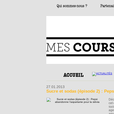
27.01.2013
Sucre et sodas (épisode 2) : Pep
Déc
cet
suc
age
ama