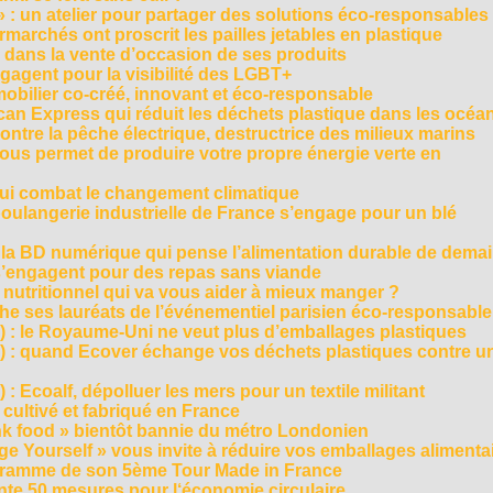
» : un atelier pour partager des solutions éco-responsables
archés ont proscrit les pailles jetables en plastique
 dans la vente d’occasion de ses produits
agent pour la visibilité des LGBT+
mobilier co-créé, innovant et éco-responsable
can Express qui réduit les déchets plastique dans les océa
ntre la pêche électrique, destructrice des milieux marins
 vous permet de produire votre propre énergie verte en
ui combat le changement climatique
boulangerie industrielle de France s’engage pour un blé
, la BD numérique qui pense l’alimentation durable de dema
s’engagent pour des repas sans viande
e nutritionnel qui va vous aider à mieux manger ?
che ses lauréats de l’événementiel parisien éco-responsable
3) : le Royaume-Uni ne veut plus d’emballages plastiques
 2) : quand Ecover échange vos déchets plastiques contre u
) : Ecoalf, dépolluer les mers pour un textile militant
cultivé et fabriqué en France
unk food » bientôt bannie du métro Londonien
e Yourself » vous invite à réduire vos emballages alimenta
ogramme de son 5ème Tour Made in France
te 50 mesures pour l‘économie circulaire