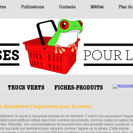
si abandonne l’aspartame pour la stévia
idément, le sucre a mauvaise presse en ce moment. C’est le cas aussi pour l’aspa
 édulcorant artificiel utilisé dans bon nombre de produits, dont les sodas et autres 
rées. Résultat : les consommateurs se tournent vers des produits moins sucrés et 
nts sucrants qui semblent plus naturels comme l’agave ou la stévia. Cette plante
zonienne a un pouvoir sucrant 300 fois supérieur au sucre classique, pour zéro cal