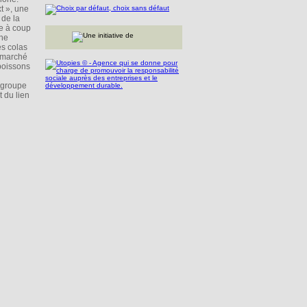
t », une
 de la
e à coup
ine
es colas
e marché
boissons
e groupe
t du lien