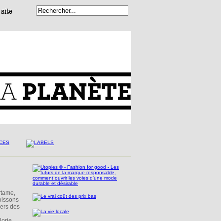
rtame,
boissons
vers des
orie.