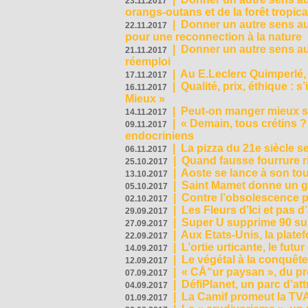
23.11.2017
orangs-outans et de la forêt tropica
|
Donner un autre sens au
22.11.2017
pour une reconnection à la nature
|
Donner un autre sens au 
21.11.2017
réemploi
|
Au E.Leclerc Quimperlé,
17.11.2017
|
Qualité, prix, éthique : 
16.11.2017
Mieux »
|
Peut-on manger mieux s
14.11.2017
|
« Demain, tous crétins ?
09.11.2017
endocriniens
|
La pizza du 21e siècle s
06.11.2017
|
Quand fausse fourrure ri
25.10.2017
|
Aoste se lance à son tou
13.10.2017
|
Saint Mamet donne un g
05.10.2017
|
Contre l’obsolescence p
02.10.2017
|
Les Fleurs d’Ici et pas d’
29.09.2017
|
Super U supprime 90 su
27.09.2017
|
Aux Etats-Unis, la plate
22.09.2017
|
L’ortie urticante, le futur
14.09.2017
|
Le végétal à la conquête
12.09.2017
|
« CÅ“ur paysan », du p
07.09.2017
|
DéfiPlanet, un parc d’at
04.09.2017
|
La Camif promeut la TVA
01.09.2017