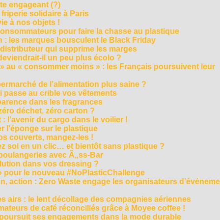
cte engageant (?)
riperie solidaire à Paris
e à nos objets !
consommateurs pour faire la chasse au plastique
 : les marques bousculent le Black Friday
 distributeur qui supprime les marges
eviendrait-il un peu plus écolo ?
 au « consommer moins » : les Français poursuivent leur
rmarché de l’alimentation plus saine ?
ui passe au crible vos vêtements
sparence dans les fragrances
éro déchet, zéro carton ?
t : l’avenir du cargo dans le voilier !
r l’éponge sur le plastique
os couverts, mangez-les !
ez soi en un clic… et bientôt sans plastique ?
 boulangeries avec Ã„ss-Bar
olution dans vos dressing ?
 » pour le nouveau #NoPlasticChallenge
ion, action : Zero Waste engage les organisateurs d’événem
es airs : le lent décollage des compagnies aériennes
teurs de café réconciliés grâce à Moyee coffee !
M poursuit ses engagements dans la mode durable