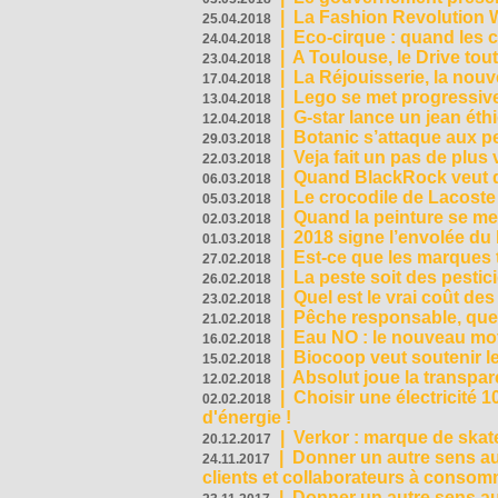
|
La Fashion Revolution 
25.04.2018
|
Eco-cirque : quand les 
24.04.2018
|
A Toulouse, le Drive tou
23.04.2018
|
La Réjouisserie, la nou
17.04.2018
|
Lego se met progressive
13.04.2018
|
G-star lance un jean éth
12.04.2018
|
Botanic s’attaque aux pe
29.03.2018
|
Veja fait un pas de plus
22.03.2018
|
Quand BlackRock veut do
06.03.2018
|
Le crocodile de Lacost
05.03.2018
|
Quand la peinture se met
02.03.2018
|
2018 signe l’envolée du
01.03.2018
|
Est-ce que les marques t
27.02.2018
|
La peste soit des pestic
26.02.2018
|
Quel est le vrai coût des
23.02.2018
|
Pêche responsable, quel
21.02.2018
|
Eau NO : le nouveau mo
16.02.2018
|
Biocoop veut soutenir le
15.02.2018
|
Absolut joue la transp
12.02.2018
|
Choisir une électricité
02.02.2018
d'énergie !
|
Verkor : marque de ska
20.12.2017
|
Donner un autre sens au 
24.11.2017
clients et collaborateurs à conso
|
Donner un autre sens au