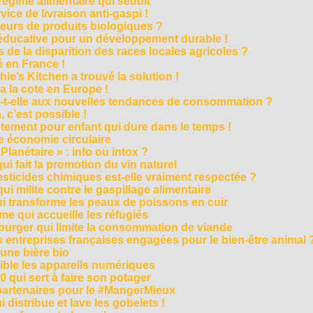
régime alimentaire qui séduit
vice de livraison anti-gaspi !
eurs de produits biologiques ?
e éducative pour un développement durable !
 de la disparition des races locales agricoles ?
 en France !
ie’s Kitchen a trouvé la solution !
 a la cote en Europe !
-t-elle aux nouvelles tendances de consommation ?
 c’est possible !
vêtement pour enfant qui dure dans le temps !
 économie circulaire
anétaire » : info ou intox ?
qui fait la promotion du vin naturel
pesticides chimiques est-elle vraiment respectée ?
ui milite contre le gaspillage alimentaire
qui transforme les peaux de poissons en cuir
e qui accueille les réfugiés
e burger qui limite la consommation de viande
s entreprises françaises engagées pour le bien-être animal 
une bière bio
ble les appareils numériques
0 qui sert à faire son potager
 partenaires pour le #MangerMieux
 distribue et lave les gobelets !