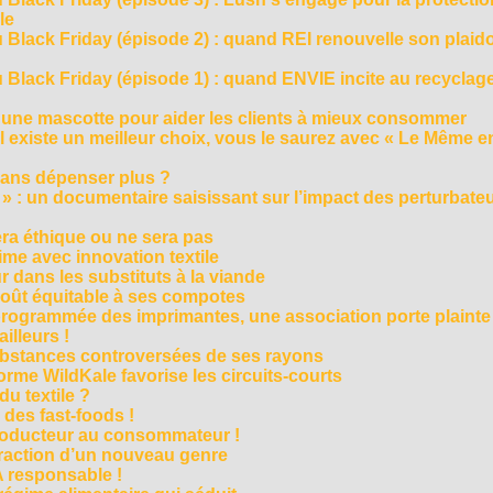
le
 Black Friday (épisode 2) : quand REI renouvelle son plaid
Black Friday (épisode 1) : quand ENVIE incite au recyclage
 une mascotte pour aider les clients à mieux consommer
s’il existe un meilleur choix, vous le saurez avec « Le Même e
ans dépenser plus ?
 » : un documentaire saisissant sur l’impact des perturbate
era éthique ou ne sera pas
me avec innovation textile
r dans les substituts à la viande
oût équitable à ses compotes
rogrammée des imprimantes, une association porte plainte
ailleurs !
bstances controversées de ses rayons
forme WildKale favorise les circuits-courts
 du textile ?
 des fast-foods !
roducteur au consommateur !
traction d’un nouveau genre
 responsable !