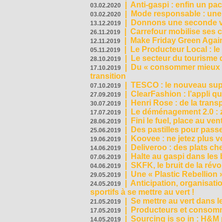
|
Anti-gaspi : enfin un pa
03.02.2020
|
Mode responsable : une f
03.02.2020
|
Donnons une seconde vi
13.12.2019
|
Carrefour mobilise ses 
26.11.2019
|
Make Friday Green Again
12.11.2019
|
Le Producteur Local : le
05.11.2019
|
Le secteur du tourisme d
28.10.2019
|
Du « consommer mieux »
17.10.2019
transition
|
TESCO : le nouveau supe
07.10.2019
|
ClearFashion : l’appli q
27.09.2019
|
Henri Rose : de la tran
30.07.2019
|
Le déménagement 2.0 : z
17.07.2019
|
Fini le fuel, place au ven
28.06.2019
|
Des pastilles pour passe
25.06.2019
|
Koovee : ne jetez plus v
19.06.2019
|
Deliveroo : des plats ch
14.06.2019
|
Halte au gaspi dans les
07.06.2019
|
SKFK, le bruit de la rév
04.06.2019
|
Une « Plastic Rebellion
29.05.2019
|
Anticipation, organisat
24.05.2019
sportifs à se mettre au vert !
|
Se mettre au vert dans l
21.05.2019
|
Producteurs et consomma
17.05.2019
|
Sourcing is so in : H&
14.05.2019