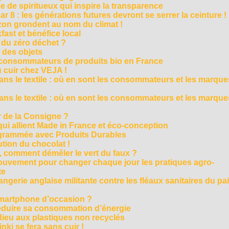
 de spiritueux qui inspire la transparence
r 8 : les générations futures devront se serrer la ceinture !
on grondent au nom du climat !
ast et bénéfice local
 du zéro déchet ?
e des objets
consommateurs de produits bio en France
 cuir chez VEJA !
ns le textile : où en sont les consommateurs et les marque
ns le textile : où en sont les consommateurs et les marque
 de la Consigne ?
i allient Made in France et éco-conception
rammée avec Produits Durables
tion du chocolat !
é, comment démêler le vert du faux ?
ouvement pour changer chaque jour les pratiques agro-
te
gerie anglaise militante contre les fléaux sanitaires du pa
smartphone d’occasion ?
réduire sa consommation d’énergie
dieu aux plastiques non recyclés
ki se fera sans cuir !