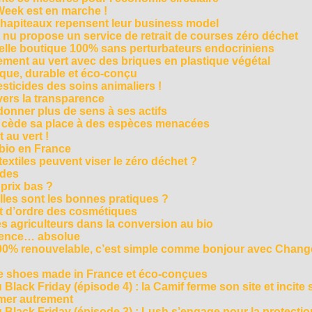
Week est en marche !
chapiteaux repensent leur business model
t nu propose un service de retrait de courses zéro déchet
velle boutique 100% sans perturbateurs endocriniens
ment au vert avec des briques en plastique végétal
ique, durable et éco-conçu
sticides des soins animaliers !
 vers la transparence
nner plus de sens à ses actifs
e cède sa place à des espèces menacées
 au vert !
 bio en France
extiles peuvent viser le zéro déchet ?
ides
 prix bas ?
les sont les bonnes pratiques ?
t d’ordre des cosmétiques
s agriculteurs dans la conversion au bio
arence… absolue
 100% renouvelable, c’est simple comme bonjour avec Chan
te shoes made in France et éco-conçues
Black Friday (épisode 4) : la Camif ferme son site et incite 
mmer autrement
 Black Friday (épisode 3) : Lush s’engage pour la protecti