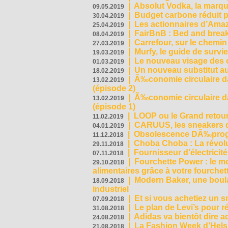
|
Absolut Vodka, la marque
09.05.2019
|
Budget carbone réduit pa
30.04.2019
|
Les actionnaires d’Amaz
25.04.2019
|
FairBnB : Bed and breakf
08.04.2019
|
Carrefour, sur le chemin
27.03.2019
|
Murfy, le guide de survi
19.03.2019
|
Le nouveau visage des 
01.03.2019
|
Un nouveau substitut au
18.02.2019
|
Ã‰conomie circulaire da
13.02.2019
(épisode 2)
|
Ã‰conomie circulaire da
13.02.2019
(épisode 1)
|
LOOP ou le Grand retour
11.02.2019
|
CARUUS, les sneakers qu
04.01.2019
|
Obsolescence DÃ‰prog
11.12.2018
|
Choba Choba : La révolu
29.11.2018
|
Fournisseur d’électricit
07.11.2018
|
Fourchette Power : le m
29.10.2018
alimentaires grâce à votre fourchet
|
Modern Baker, une boulan
18.09.2018
industriel
|
Et si vous achetiez un 
07.09.2018
|
Le plan de Levi’s pour 
31.08.2018
|
Adidas va bientôt dire a
24.08.2018
|
La Fashion Week d’Helsin
21.08.2018