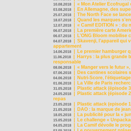
|
« Mon Atelier Ecofrugal 
10.08.2018
|
En Allemagne, des superm
03.08.2018
|
The North Face se lance
25.07.2018
|
Quand les marques s’eng
18.07.2018
|
« Camif EDITION » : du 
12.07.2018
|
La première carte Ameri
06.07.2018
|
L’ONG Bloom mobilise co
06.07.2018
|
Skavenji, l’appareil qui
04.07.2018
appartement
|
Le premier hamburger q
14.06.2018
|
Harrys : la plus grande 
11.06.2018
responsable
|
« Manger vers le futur »
08.06.2018
|
Des cantines scolaires 
07.06.2018
|
Nutri-Score, l’étiquetag
04.06.2018
|
La Ville de Paris recher
01.06.2018
|
Plastic attack (épisode 
31.05.2018
|
Plastic attack (épisode
24.05.2018
repas
|
Plastic attack (episode 1
23.05.2018
|
DAO : la marque de jean 
21.05.2018
|
La publicité pour la « j
18.05.2018
|
Le challenge « Unpackag
15.05.2018
|
La Camif dévoile le pr
04.05.2018
|
Le gouvernement présen
03.05.2018