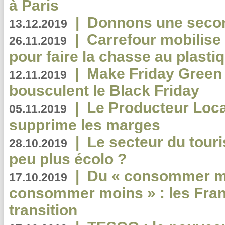
à Paris
|
Donnons une second
13.12.2019
|
Carrefour mobilis
26.11.2019
pour faire la chasse au plasti
|
Make Friday Green 
12.11.2019
bousculent le Black Friday
|
Le Producteur Local
05.11.2019
supprime les marges
|
Le secteur du touri
28.10.2019
peu plus écolo ?
|
Du « consommer mi
17.10.2019
consommer moins » : les Fran
transition