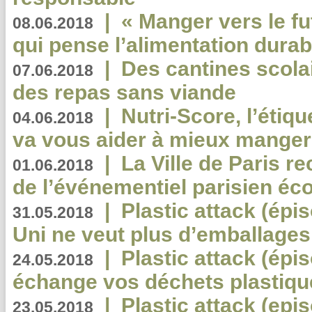
|
« Manger vers le fu
08.06.2018
qui pense l’alimentation dura
|
Des cantines scola
07.06.2018
des repas sans viande
|
Nutri-Score, l’étiqu
04.06.2018
va vous aider à mieux manger
|
La Ville de Paris r
01.06.2018
de l’événementiel parisien éc
|
Plastic attack (épi
31.05.2018
Uni ne veut plus d’emballages
|
Plastic attack (épi
24.05.2018
échange vos déchets plastiqu
|
Plastic attack (epis
23.05.2018