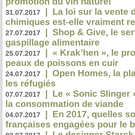
promotion du vin naturel
|
La loi sur la vente
31.07.2017
chimiques est-elle vraiment r
|
Shop & Give, le serv
27.07.2017
gaspillage alimentaire
|
« Krak’hen », le pr
25.07.2017
peaux de poissons en cuir
|
Open Homes, la pla
24.07.2017
les réfugiés
|
Le « Sonic Slinger »
07.07.2017
la consommation de viande
|
En 2017, quelles so
04.07.2017
françaises engagées pour le b
|
Le designer Starck 