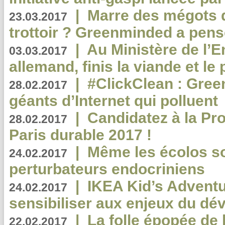
|
Marre des mégots q
23.03.2017
trottoir ? Greenminded a pens
|
Au Ministère de l’
03.03.2017
allemand, finis la viande et le
|
#ClickClean : Gree
28.02.2017
géants d’Internet qui polluent
|
Candidatez à la Pr
28.02.2017
Paris durable 2017 !
|
Même les écolos s
24.02.2017
perturbateurs endocriniens
|
IKEA Kid’s Adventu
24.02.2017
sensibiliser aux enjeux du d
|
La folle épopée de 
22.02.2017