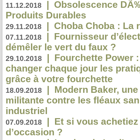
|
Obsolescence DÃ
11.12.2018
Produits Durables
|
Choba Choba : La r
29.11.2018
|
Fournisseur d’élec
07.11.2018
démêler le vert du faux ?
|
Fourchette Power 
29.10.2018
changer chaque jour les prati
grâce à votre fourchette
|
Modern Baker, une 
18.09.2018
militante contre les fléaux san
industriel
|
Et si vous achetie
07.09.2018
d’occasion ?