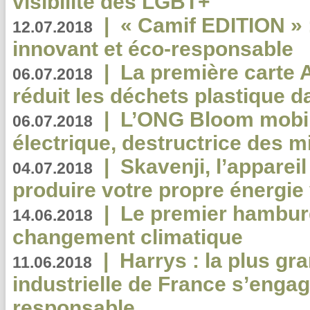
visibilité des LGBT+
|
« Camif EDITION » :
12.07.2018
innovant et éco-responsable
|
La première carte 
06.07.2018
réduit les déchets plastique 
|
L’ONG Bloom mobil
06.07.2018
électrique, destructrice des m
|
Skavenji, l’apparei
04.07.2018
produire votre propre énergie
|
Le premier hambur
14.06.2018
changement climatique
|
Harrys : la plus gr
11.06.2018
industrielle de France s’engag
responsable