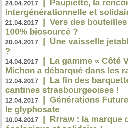
|
Paupiette, la renco
24.04.2017
intergénérationnelle et solidair
|
Vers des bouteilles
21.04.2017
100% biosourcé ?
|
Une vaisselle jeta
20.04.2017
?
|
La gamme « Côté Vé
14.04.2017
Michon a débarqué dans les r
|
La fin des barquett
12.04.2017
cantines strasbourgeoises !
|
Générations Future
12.04.2017
le glyphosate
|
Rrraw : la marque 
10.04.2017