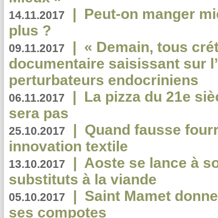
|
Peut-on manger mi
14.11.2017
plus ?
|
« Demain, tous crét
09.11.2017
documentaire saisissant sur l
perturbateurs endocriniens
|
La pizza du 21e siè
06.11.2017
sera pas
|
Quand fausse fourr
25.10.2017
innovation textile
|
Aoste se lance à so
13.10.2017
substituts à la viande
|
Saint Mamet donne 
05.10.2017
ses compotes