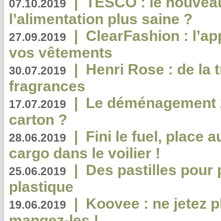
|
TESCO : le nouvea
07.10.2019
l’alimentation plus saine ?
|
ClearFashion : l’ap
27.09.2019
vos vêtements
|
Henri Rose : de la
30.07.2019
fragrances
|
Le déménagement 2.
17.07.2019
carton ?
|
Fini le fuel, place a
28.06.2019
cargo dans le voilier !
|
Des pastilles pour 
25.06.2019
plastique
|
Koovee : ne jetez p
19.06.2019
mangez-les !