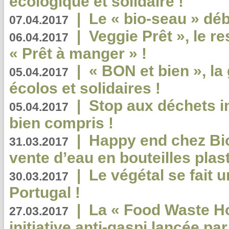
écologique et solidaire !
|
Le « bio-seau » déb
07.04.2017
|
Veggie Prêt », le r
06.04.2017
« Prêt à manger » !
|
« BON et bien », l
05.04.2017
écolos et solidaires !
|
Stop aux déchets i
05.04.2017
bien compris !
|
Happy end chez Bio
31.03.2017
vente d’eau en bouteilles plas
|
Le végétal se fait 
30.03.2017
Portugal !
|
La « Food Waste Hot
27.03.2017
initiative anti-gaspi lancée pa