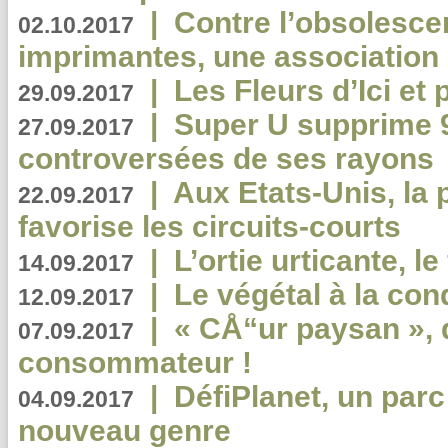
|
Contre l’obsolesc
02.10.2017
imprimantes, une association 
|
Les Fleurs d’Ici et p
29.09.2017
|
Super U supprime 
27.09.2017
controversées de ses rayons
|
Aux Etats-Unis, la
22.09.2017
favorise les circuits-courts
|
L’ortie urticante, le
14.09.2017
|
Le végétal à la con
12.09.2017
|
« CÅ“ur paysan », 
07.09.2017
consommateur !
|
DéfiPlanet, un parc
04.09.2017
nouveau genre