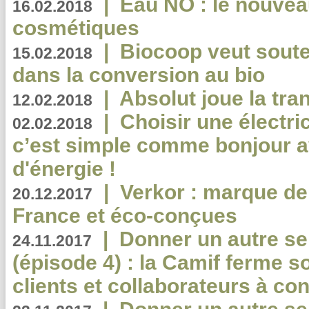
|
Eau NO : le nouvea
16.02.2018
cosmétiques
|
Biocoop veut souten
15.02.2018
dans la conversion au bio
|
Absolut joue la tr
12.02.2018
|
Choisir une électri
02.02.2018
c’est simple comme bonjour 
d'énergie !
|
Verkor : marque de
20.12.2017
France et éco-conçues
|
Donner un autre se
24.11.2017
(épisode 4) : la Camif ferme so
clients et collaborateurs à 