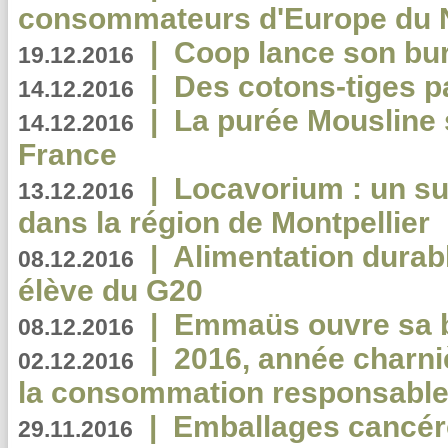
consommateurs d'Europe du 
|
Coop lance son bur
19.12.2016
|
Des cotons-tiges pa
14.12.2016
|
La purée Mousline 
14.12.2016
France
|
Locavorium : un s
13.12.2016
dans la région de Montpellier
|
Alimentation durab
08.12.2016
élève du G20
|
Emmaüs ouvre sa bo
08.12.2016
|
2016, année charni
02.12.2016
la consommation responsable
|
Emballages cancér
29.11.2016