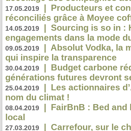
|
Producteurs et co
17.05.2019
réconciliés grâce à Moyee cof
|
Sourcing is so in 
14.05.2019
engagements dans la mode du
|
Absolut Vodka, la 
09.05.2019
qui inspire la transparence
|
Budget carbone rédu
30.04.2019
générations futures devront se
|
Les actionnaires 
25.04.2019
nom du climat !
|
FairBnB : Bed and 
08.04.2019
local
|
Carrefour, sur le c
27.03.2019