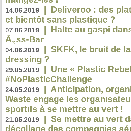
|
Deliveroo : des pla
14.06.2019
et bientôt sans plastique ?
|
Halte au gaspi dan
07.06.2019
Ã„ss-Bar
|
SKFK, le bruit de l
04.06.2019
dressing ?
|
Une « Plastic Rebe
29.05.2019
#NoPlasticChallenge
|
Anticipation, organi
24.05.2019
Waste engage les organisate
sportifs à se mettre au vert !
|
Se mettre au vert da
21.05.2019
décollage des compagnies aé