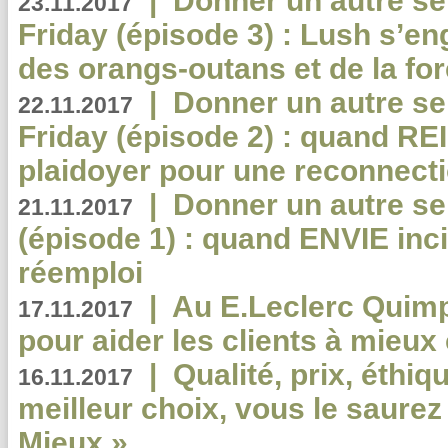
|
Donner un autre se
23.11.2017
Friday (épisode 3) : Lush s’en
des orangs-outans et de la for
|
Donner un autre se
22.11.2017
Friday (épisode 2) : quand RE
plaidoyer pour une reconnecti
|
Donner un autre se
21.11.2017
(épisode 1) : quand ENVIE inci
réemploi
|
Au E.Leclerc Quimp
17.11.2017
pour aider les clients à mie
|
Qualité, prix, éthiqu
16.11.2017
meilleur choix, vous le saure
Mieux »