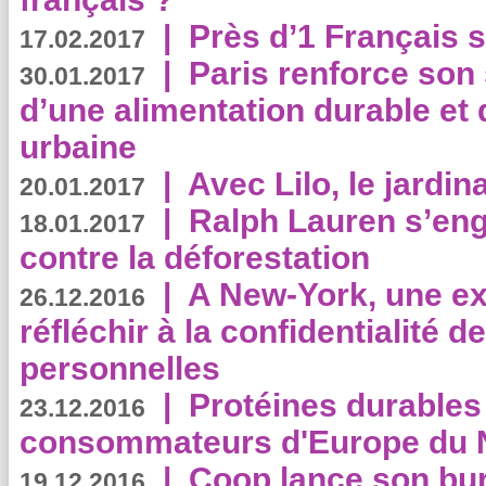
|
Près d’1 Français su
17.02.2017
|
Paris renforce son
30.01.2017
d’une alimentation durable et 
urbaine
|
Avec Lilo, le jardin
20.01.2017
|
Ralph Lauren s’eng
18.01.2017
contre la déforestation
|
A New-York, une exp
26.12.2016
réfléchir à la confidentialité 
personnelles
|
Protéines durables 
23.12.2016
consommateurs d'Europe du 
|
Coop lance son bur
19.12.2016