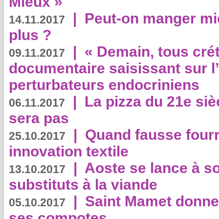
Mieux »
|
Peut-on manger mi
14.11.2017
plus ?
|
« Demain, tous crét
09.11.2017
documentaire saisissant sur l
perturbateurs endocriniens
|
La pizza du 21e siè
06.11.2017
sera pas
|
Quand fausse fourr
25.10.2017
innovation textile
|
Aoste se lance à so
13.10.2017
substituts à la viande
|
Saint Mamet donne 
05.10.2017
ses compotes