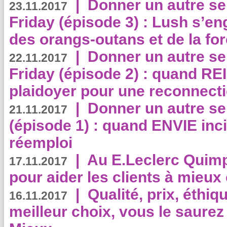
|
Donner un autre se
23.11.2017
Friday (épisode 3) : Lush s’en
des orangs-outans et de la for
|
Donner un autre se
22.11.2017
Friday (épisode 2) : quand RE
plaidoyer pour une reconnecti
|
Donner un autre se
21.11.2017
(épisode 1) : quand ENVIE inci
réemploi
|
Au E.Leclerc Quimp
17.11.2017
pour aider les clients à mie
|
Qualité, prix, éthiqu
16.11.2017
meilleur choix, vous le saure