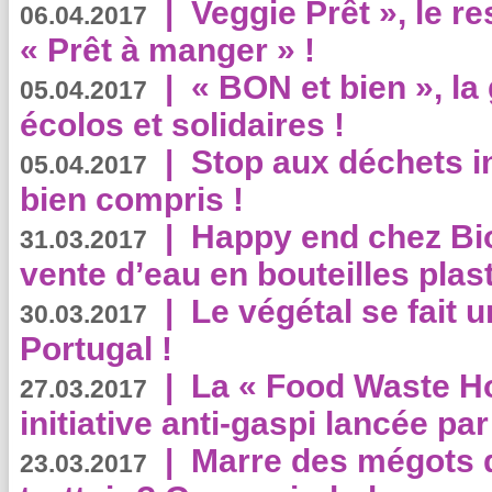
|
Veggie Prêt », le r
06.04.2017
« Prêt à manger » !
|
« BON et bien », l
05.04.2017
écolos et solidaires !
|
Stop aux déchets i
05.04.2017
bien compris !
|
Happy end chez Bio
31.03.2017
vente d’eau en bouteilles plas
|
Le végétal se fait 
30.03.2017
Portugal !
|
La « Food Waste Hot
27.03.2017
initiative anti-gaspi lancée pa
|
Marre des mégots q
23.03.2017