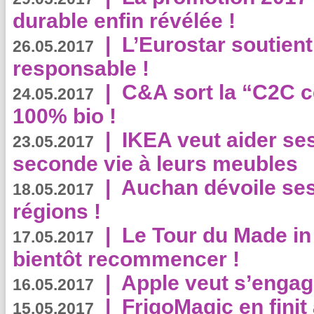
durable enfin révélée !
|
L’Eurostar soutient
26.05.2017
responsable !
|
C&A sort la “C2C c
24.05.2017
100% bio !
|
IKEA veut aider se
23.05.2017
seconde vie à leurs meubles
|
Auchan dévoile se
18.05.2017
régions !
|
Le Tour du Made in
17.05.2017
bientôt recommencer !
|
Apple veut s’engage
16.05.2017
|
FrigoMagic en finit 
15.05.2017