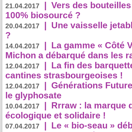
|
Vers des bouteilles
21.04.2017
100% biosourcé ?
|
Une vaisselle jeta
20.04.2017
?
|
La gamme « Côté Vé
14.04.2017
Michon a débarqué dans les r
|
La fin des barquett
12.04.2017
cantines strasbourgeoises !
|
Générations Future
12.04.2017
le glyphosate
|
Rrraw : la marque 
10.04.2017
écologique et solidaire !
|
Le « bio-seau » déb
07.04.2017