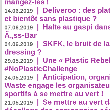
mangez-les !
|
Deliveroo : des pla
14.06.2019
et bientôt sans plastique ?
|
Halte au gaspi dan
07.06.2019
Ã„ss-Bar
|
SKFK, le bruit de l
04.06.2019
dressing ?
|
Une « Plastic Rebe
29.05.2019
#NoPlasticChallenge
|
Anticipation, organi
24.05.2019
Waste engage les organisate
sportifs à se mettre au vert !
|
Se mettre au vert da
21.05.2019