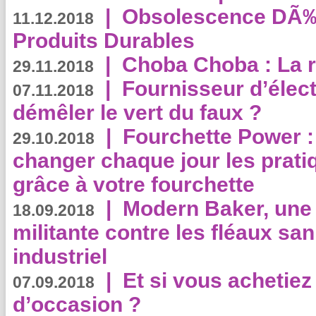
|
Obsolescence DÃ
11.12.2018
Produits Durables
|
Choba Choba : La r
29.11.2018
|
Fournisseur d’élec
07.11.2018
démêler le vert du faux ?
|
Fourchette Power 
29.10.2018
changer chaque jour les prati
grâce à votre fourchette
|
Modern Baker, une 
18.09.2018
militante contre les fléaux san
industriel
|
Et si vous achetie
07.09.2018
d’occasion ?