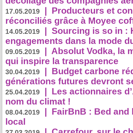
décollage des compagnies aé
|
Producteurs et co
17.05.2019
réconciliés grâce à Moyee cof
|
Sourcing is so in 
14.05.2019
engagements dans la mode du
|
Absolut Vodka, la 
09.05.2019
qui inspire la transparence
|
Budget carbone rédu
30.04.2019
générations futures devront se
|
Les actionnaires 
25.04.2019
nom du climat !
|
FairBnB : Bed and 
08.04.2019
local
|
Carrefour, sur le c
27.03.2019