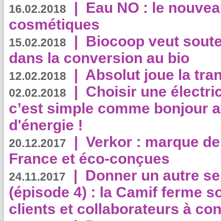
|
Eau NO : le nouvea
16.02.2018
cosmétiques
|
Biocoop veut souten
15.02.2018
dans la conversion au bio
|
Absolut joue la tr
12.02.2018
|
Choisir une électri
02.02.2018
c’est simple comme bonjour 
d'énergie !
|
Verkor : marque de
20.12.2017
France et éco-conçues
|
Donner un autre se
24.11.2017
(épisode 4) : la Camif ferme so
clients et collaborateurs à 