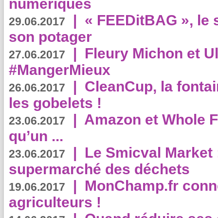
numériques
|
« FEEDitBAG », le s
29.06.2017
son potager
|
Fleury Michon et Ul
27.06.2017
#MangerMieux
|
CleanCup, la fontai
26.06.2017
les gobelets !
|
Amazon et Whole F
23.06.2017
qu’un ...
|
Le Smicval Market :
23.06.2017
supermarché des déchets
|
MonChamp.fr conne
19.06.2017
agriculteurs !