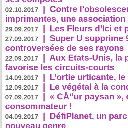
|
Contre l’obsolesc
02.10.2017
imprimantes, une association 
|
Les Fleurs d’Ici et p
29.09.2017
|
Super U supprime 
27.09.2017
controversées de ses rayons
|
Aux Etats-Unis, la
22.09.2017
favorise les circuits-courts
|
L’ortie urticante, le
14.09.2017
|
Le végétal à la con
12.09.2017
|
« CÅ“ur paysan », 
07.09.2017
consommateur !
|
DéfiPlanet, un parc
04.09.2017
nouveau genre