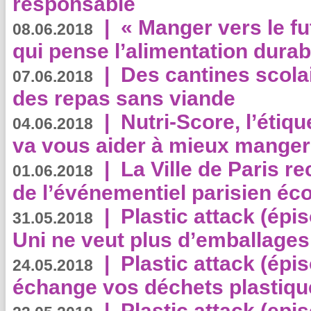
responsable
|
« Manger vers le fu
08.06.2018
qui pense l’alimentation dura
|
Des cantines scola
07.06.2018
des repas sans viande
|
Nutri-Score, l’étiqu
04.06.2018
va vous aider à mieux manger
|
La Ville de Paris r
01.06.2018
de l’événementiel parisien éc
|
Plastic attack (épi
31.05.2018
Uni ne veut plus d’emballages
|
Plastic attack (épi
24.05.2018
échange vos déchets plastiqu
|
Plastic attack (epis