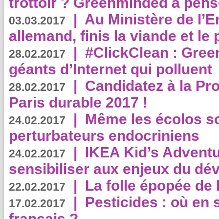
trottoir ? Greenminded a pens
|
Au Ministère de l’
03.03.2017
allemand, finis la viande et le
|
#ClickClean : Gree
28.02.2017
géants d’Internet qui polluent
|
Candidatez à la Pr
28.02.2017
Paris durable 2017 !
|
Même les écolos s
24.02.2017
perturbateurs endocriniens
|
IKEA Kid’s Adventu
24.02.2017
sensibiliser aux enjeux du d
|
La folle épopée de 
22.02.2017
|
Pesticides : où en 
17.02.2017
français ?