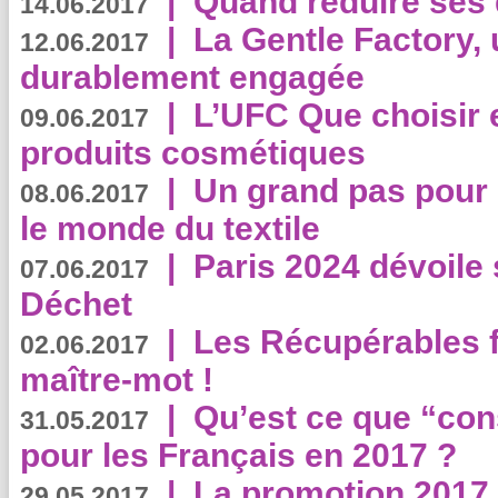
|
Quand réduire ses 
14.06.2017
|
La Gentle Factory, 
12.06.2017
durablement engagée
|
L’UFC Que choisir e
09.06.2017
produits cosmétiques
|
Un grand pas pour 
08.06.2017
le monde du textile
|
Paris 2024 dévoile 
07.06.2017
Déchet
|
Les Récupérables f
02.06.2017
maître-mot !
|
Qu’est ce que “co
31.05.2017
pour les Français en 2017 ?
|
La promotion 2017 
29.05.2017