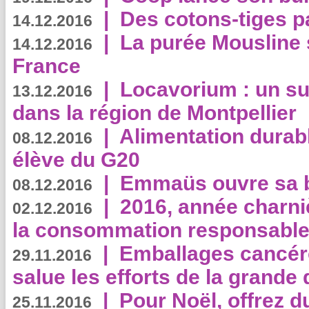
|
Des cotons-tiges pa
14.12.2016
|
La purée Mousline 
14.12.2016
France
|
Locavorium : un s
13.12.2016
dans la région de Montpellier
|
Alimentation durab
08.12.2016
élève du G20
|
Emmaüs ouvre sa bo
08.12.2016
|
2016, année charni
02.12.2016
la consommation responsable
|
Emballages cancér
29.11.2016
salue les efforts de la grande 
|
Pour Noël, offrez d
25.11.2016