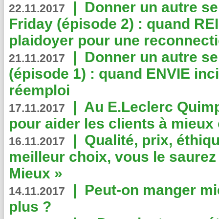
|
Donner un autre se
22.11.2017
Friday (épisode 2) : quand RE
plaidoyer pour une reconnecti
|
Donner un autre se
21.11.2017
(épisode 1) : quand ENVIE inci
réemploi
|
Au E.Leclerc Quimp
17.11.2017
pour aider les clients à mie
|
Qualité, prix, éthiqu
16.11.2017
meilleur choix, vous le saure
Mieux »
|
Peut-on manger mi
14.11.2017
plus ?