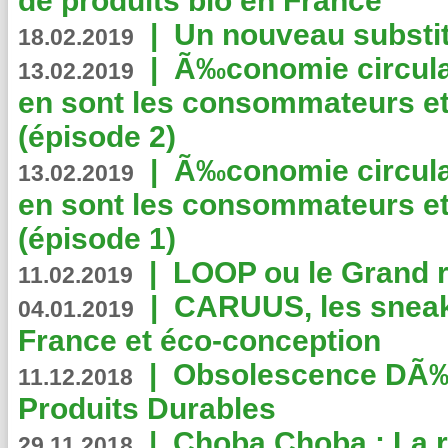
de produits bio en France
|
Un nouveau substit
18.02.2019
|
Ã‰conomie circulair
13.02.2019
en sont les consommateurs et
(épisode 2)
|
Ã‰conomie circulair
13.02.2019
en sont les consommateurs et
(épisode 1)
|
LOOP ou le Grand r
11.02.2019
|
CARUUS, les sneake
04.01.2019
France et éco-conception
|
Obsolescence DÃ
11.12.2018
Produits Durables
|
Choba Choba : La r
29.11.2018