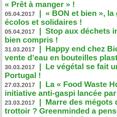
« Prêt à manger » !
|
« BON et bien », l
05.04.2017
écolos et solidaires !
|
Stop aux déchets i
05.04.2017
bien compris !
|
Happy end chez Bio
31.03.2017
vente d’eau en bouteilles plas
|
Le végétal se fait 
30.03.2017
Portugal !
|
La « Food Waste Hot
27.03.2017
initiative anti-gaspi lancée pa
|
Marre des mégots q
23.03.2017
trottoir ? Greenminded a pens