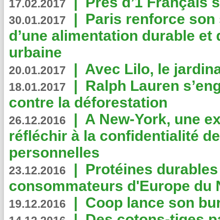
|
Près d’1 Français su
17.02.2017
|
Paris renforce son
30.01.2017
d’une alimentation durable et 
urbaine
|
Avec Lilo, le jardin
20.01.2017
|
Ralph Lauren s’eng
18.01.2017
contre la déforestation
|
A New-York, une exp
26.12.2016
réfléchir à la confidentialité 
personnelles
|
Protéines durables 
23.12.2016
consommateurs d'Europe du 
|
Coop lance son bur
19.12.2016
|
Des cotons-tiges pa