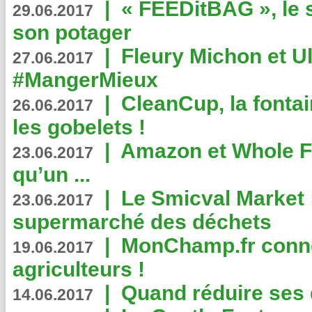
|
« FEEDitBAG », le s
29.06.2017
son potager
|
Fleury Michon et Ul
27.06.2017
#MangerMieux
|
CleanCup, la fontai
26.06.2017
les gobelets !
|
Amazon et Whole F
23.06.2017
qu’un ...
|
Le Smicval Market :
23.06.2017
supermarché des déchets
|
MonChamp.fr conne
19.06.2017
agriculteurs !
|
Quand réduire ses 
14.06.2017