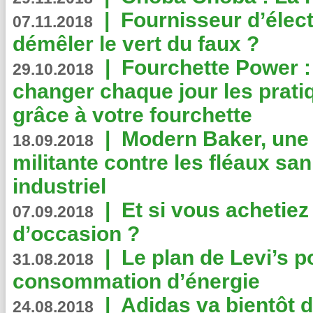
|
Fournisseur d’élec
07.11.2018
démêler le vert du faux ?
|
Fourchette Power 
29.10.2018
changer chaque jour les prati
grâce à votre fourchette
|
Modern Baker, une 
18.09.2018
militante contre les fléaux san
industriel
|
Et si vous achetie
07.09.2018
d’occasion ?
|
Le plan de Levi’s p
31.08.2018
consommation d’énergie
|
Adidas va bientôt d
24.08.2018