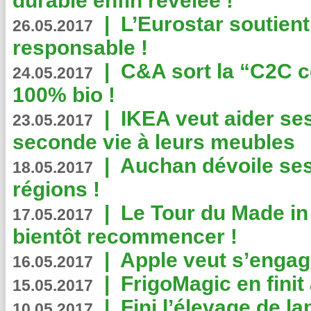
durable enfin révélée !
|
L’Eurostar soutient
26.05.2017
responsable !
|
C&A sort la “C2C c
24.05.2017
100% bio !
|
IKEA veut aider se
23.05.2017
seconde vie à leurs meubles
|
Auchan dévoile se
18.05.2017
régions !
|
Le Tour du Made in
17.05.2017
bientôt recommencer !
|
Apple veut s’engage
16.05.2017
|
FrigoMagic en finit 
15.05.2017
|
Fini l’élevage de la
10.05.2017