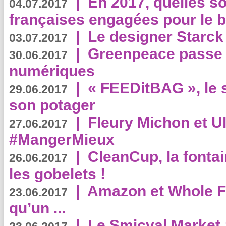
|
En 2017, quelles so
04.07.2017
françaises engagées pour le b
|
Le designer Starck 
03.07.2017
|
Greenpeace passe a
30.06.2017
numériques
|
« FEEDitBAG », le s
29.06.2017
son potager
|
Fleury Michon et Ul
27.06.2017
#MangerMieux
|
CleanCup, la fontai
26.06.2017
les gobelets !
|
Amazon et Whole F
23.06.2017
qu’un ...
|
Le Smicval Market :