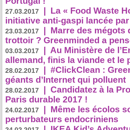
Portugal !
|
La « Food Waste Hot
27.03.2017
initiative anti-gaspi lancée pa
|
Marre des mégots q
23.03.2017
trottoir ? Greenminded a pens
|
Au Ministère de l’
03.03.2017
allemand, finis la viande et le
|
#ClickClean : Gree
28.02.2017
géants d’Internet qui polluent
|
Candidatez à la Pr
28.02.2017
Paris durable 2017 !
|
Même les écolos s
24.02.2017
perturbateurs endocriniens
|
IKEA Kid’s Adventu
24.02.2017