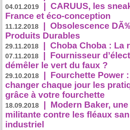
|
CARUUS, les sneake
04.01.2019
France et éco-conception
|
Obsolescence DÃ
11.12.2018
Produits Durables
|
Choba Choba : La r
29.11.2018
|
Fournisseur d’élec
07.11.2018
démêler le vert du faux ?
|
Fourchette Power 
29.10.2018
changer chaque jour les prati
grâce à votre fourchette
|
Modern Baker, une 
18.09.2018
militante contre les fléaux san
industriel