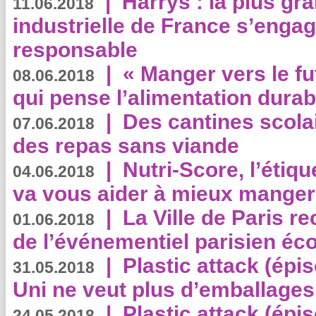
|
Harrys : la plus gr
11.06.2018
industrielle de France s’engag
responsable
|
« Manger vers le fu
08.06.2018
qui pense l’alimentation dura
|
Des cantines scola
07.06.2018
des repas sans viande
|
Nutri-Score, l’étiqu
04.06.2018
va vous aider à mieux manger
|
La Ville de Paris r
01.06.2018
de l’événementiel parisien éc
|
Plastic attack (épi
31.05.2018
Uni ne veut plus d’emballages
|
Plastic attack (épi
24.05.2018