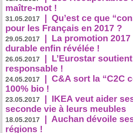
maître-mot !
|
Qu’est ce que “co
31.05.2017
pour les Français en 2017 ?
|
La promotion 2017 
29.05.2017
durable enfin révélée !
|
L’Eurostar soutient
26.05.2017
responsable !
|
C&A sort la “C2C c
24.05.2017
100% bio !
|
IKEA veut aider se
23.05.2017
seconde vie à leurs meubles
|
Auchan dévoile se
18.05.2017
régions !