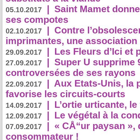
|
Saint Mamet donne 
05.10.2017
ses compotes
|
Contre l’obsolesc
02.10.2017
imprimantes, une association 
|
Les Fleurs d’Ici et p
29.09.2017
|
Super U supprime 
27.09.2017
controversées de ses rayons
|
Aux Etats-Unis, la
22.09.2017
favorise les circuits-courts
|
L’ortie urticante, le
14.09.2017
|
Le végétal à la con
12.09.2017
|
« CÅ“ur paysan », 
07.09.2017
consommateur !