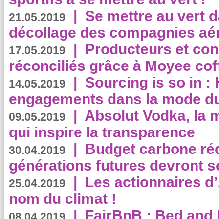
|
Se mettre au vert da
21.05.2019
décollage des compagnies aé
|
Producteurs et co
17.05.2019
réconciliés grâce à Moyee cof
|
Sourcing is so in 
14.05.2019
engagements dans la mode du
|
Absolut Vodka, la 
09.05.2019
qui inspire la transparence
|
Budget carbone rédu
30.04.2019
générations futures devront se
|
Les actionnaires 
25.04.2019
nom du climat !
|
FairBnB : Bed and 
08.04.2019