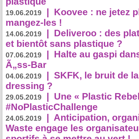
plastique
|
Koovee : ne jetez p
19.06.2019
mangez-les !
|
Deliveroo : des pla
14.06.2019
et bientôt sans plastique ?
|
Halte au gaspi dan
07.06.2019
Ã„ss-Bar
|
SKFK, le bruit de l
04.06.2019
dressing ?
|
Une « Plastic Rebe
29.05.2019
#NoPlasticChallenge
|
Anticipation, organi
24.05.2019
Waste engage les organisate
sportifs à se mettre au vert !