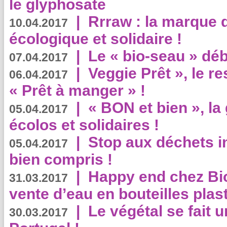
le glyphosate
|
Rrraw : la marque 
10.04.2017
écologique et solidaire !
|
Le « bio-seau » déb
07.04.2017
|
Veggie Prêt », le r
06.04.2017
« Prêt à manger » !
|
« BON et bien », l
05.04.2017
écolos et solidaires !
|
Stop aux déchets i
05.04.2017
bien compris !
|
Happy end chez Bio
31.03.2017
vente d’eau en bouteilles plas
|
Le végétal se fait 
30.03.2017