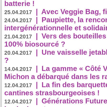
batterie !
|
Avec Veggie Bag, fi
25.04.2017
|
Paupiette, la renco
24.04.2017
intergénérationnelle et solidair
|
Vers des bouteilles
21.04.2017
100% biosourcé ?
|
Une vaisselle jeta
20.04.2017
?
|
La gamme « Côté Vé
14.04.2017
Michon a débarqué dans les r
|
La fin des barquett
12.04.2017
cantines strasbourgeoises !
|
Générations Future
12.04.2017