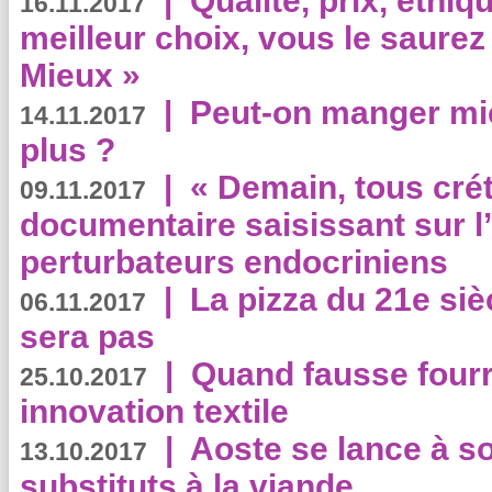
|
Qualité, prix, éthiqu
16.11.2017
meilleur choix, vous le saure
Mieux »
|
Peut-on manger mi
14.11.2017
plus ?
|
« Demain, tous crét
09.11.2017
documentaire saisissant sur l
perturbateurs endocriniens
|
La pizza du 21e siè
06.11.2017
sera pas
|
Quand fausse fourr
25.10.2017
innovation textile
|
Aoste se lance à so
13.10.2017
substituts à la viande