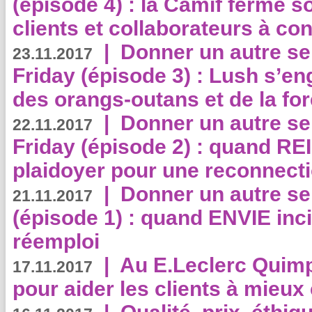
(épisode 4) : la Camif ferme so
clients et collaborateurs à 
|
Donner un autre se
23.11.2017
Friday (épisode 3) : Lush s’en
des orangs-outans et de la for
|
Donner un autre se
22.11.2017
Friday (épisode 2) : quand RE
plaidoyer pour une reconnecti
|
Donner un autre se
21.11.2017
(épisode 1) : quand ENVIE inci
réemploi
|
Au E.Leclerc Quimp
17.11.2017
pour aider les clients à mie