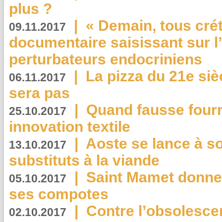
plus ?
|
« Demain, tous crét
09.11.2017
documentaire saisissant sur l
perturbateurs endocriniens
|
La pizza du 21e siè
06.11.2017
sera pas
|
Quand fausse fourr
25.10.2017
innovation textile
|
Aoste se lance à so
13.10.2017
substituts à la viande
|
Saint Mamet donne 
05.10.2017
ses compotes
|
Contre l’obsolesc
02.10.2017