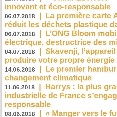
innovant et éco-responsable
|
La première carte 
06.07.2018
réduit les déchets plastique 
|
L’ONG Bloom mobil
06.07.2018
électrique, destructrice des m
|
Skavenji, l’apparei
04.07.2018
produire votre propre énergie
|
Le premier hambur
14.06.2018
changement climatique
|
Harrys : la plus gr
11.06.2018
industrielle de France s’engag
responsable
|
« Manger vers le fu
08.06.2018