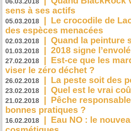
|
Quand BlackRock v
06.03.2018
sens à ses actifs
|
Le crocodile de La
05.03.2018
des espèces menacées
|
Quand la peinture s
02.03.2018
|
2018 signe l’envol
01.03.2018
|
Est-ce que les mar
27.02.2018
viser le zéro déchet ?
|
La peste soit des p
26.02.2018
|
Quel est le vrai coû
23.02.2018
|
Pêche responsable,
21.02.2018
bonnes pratiques ?
|
Eau NO : le nouvea
16.02.2018
cosmétiques