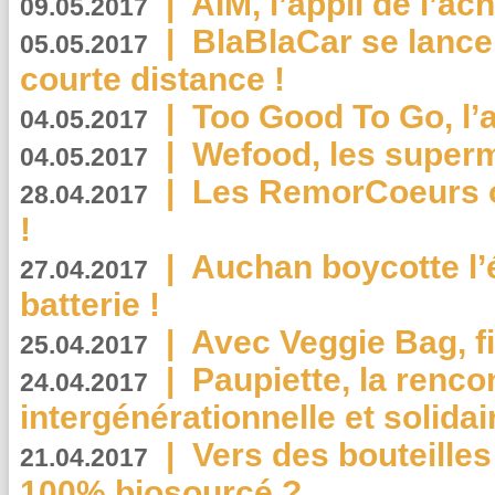
|
AIM, l’appli de l’ac
09.05.2017
|
BlaBlaCar se lance
05.05.2017
courte distance !
|
Too Good To Go, l’a
04.05.2017
|
Wefood, les superm
04.05.2017
|
Les RemorCoeurs on
28.04.2017
!
|
Auchan boycotte l’
27.04.2017
batterie !
|
Avec Veggie Bag, fi
25.04.2017
|
Paupiette, la renco
24.04.2017
intergénérationnelle et solidair
|
Vers des bouteilles
21.04.2017
100% biosourcé ?