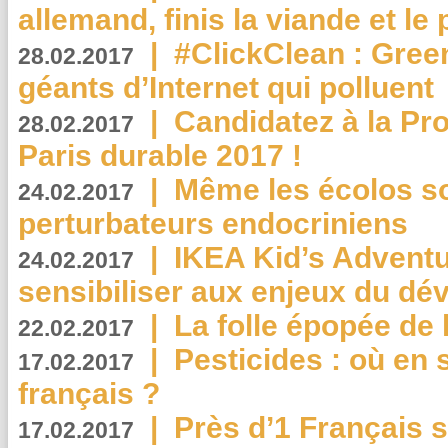
allemand, finis la viande et le
|
#ClickClean : Gree
28.02.2017
géants d’Internet qui polluent
|
Candidatez à la Pr
28.02.2017
Paris durable 2017 !
|
Même les écolos s
24.02.2017
perturbateurs endocriniens
|
IKEA Kid’s Adventu
24.02.2017
sensibiliser aux enjeux du d
|
La folle épopée de 
22.02.2017
|
Pesticides : où en 
17.02.2017
français ?
|
Près d’1 Français su
17.02.2017