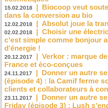
|
Biocoop veut souten
15.02.2018
dans la conversion au bio
|
Absolut joue la tr
12.02.2018
|
Choisir une électri
02.02.2018
c’est simple comme bonjour 
d'énergie !
|
Verkor : marque de
20.12.2017
France et éco-conçues
|
Donner un autre se
24.11.2017
(épisode 4) : la Camif ferme so
clients et collaborateurs à 
|
Donner un autre se
23.11.2017
Friday (épisode 3) : Lush s’en