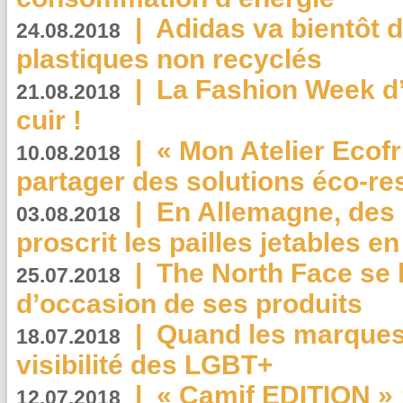
|
Adidas va bientôt d
24.08.2018
plastiques non recyclés
|
La Fashion Week d’
21.08.2018
cuir !
|
« Mon Atelier Ecofr
10.08.2018
partager des solutions éco-r
|
En Allemagne, des
03.08.2018
proscrit les pailles jetables e
|
The North Face se 
25.07.2018
d’occasion de ses produits
|
Quand les marques
18.07.2018
visibilité des LGBT+
|
« Camif EDITION » :
12.07.2018