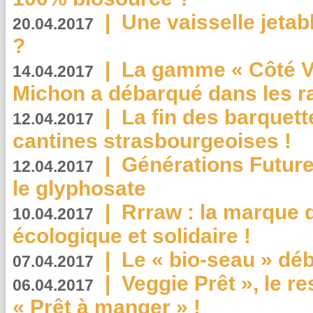
|
Une vaisselle jeta
20.04.2017
?
|
La gamme « Côté Vé
14.04.2017
Michon a débarqué dans les r
|
La fin des barquett
12.04.2017
cantines strasbourgeoises !
|
Générations Future
12.04.2017
le glyphosate
|
Rrraw : la marque 
10.04.2017
écologique et solidaire !
|
Le « bio-seau » déb
07.04.2017
|
Veggie Prêt », le r
06.04.2017
« Prêt à manger » !