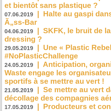
et bientôt sans plastique ?
|
Halte au gaspi dan
07.06.2019
Ã„ss-Bar
|
SKFK, le bruit de l
04.06.2019
dressing ?
|
Une « Plastic Rebe
29.05.2019
#NoPlasticChallenge
|
Anticipation, organi
24.05.2019
Waste engage les organisate
sportifs à se mettre au vert !
|
Se mettre au vert da
21.05.2019
décollage des compagnies aé
|
Producteurs et co
17.05.2019