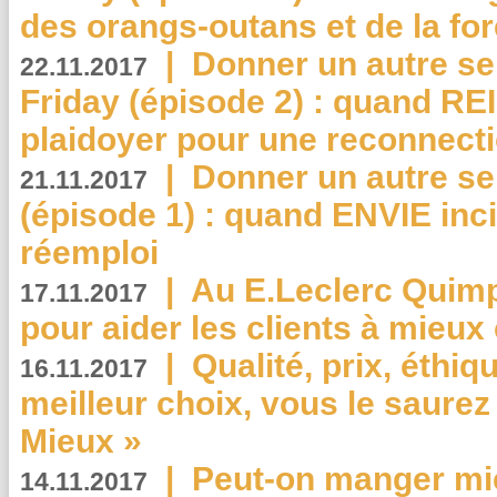
des orangs-outans et de la for
|
Donner un autre se
22.11.2017
Friday (épisode 2) : quand RE
plaidoyer pour une reconnecti
|
Donner un autre se
21.11.2017
(épisode 1) : quand ENVIE inci
réemploi
|
Au E.Leclerc Quimp
17.11.2017
pour aider les clients à mie
|
Qualité, prix, éthiqu
16.11.2017
meilleur choix, vous le saure
Mieux »
|
Peut-on manger mi
14.11.2017