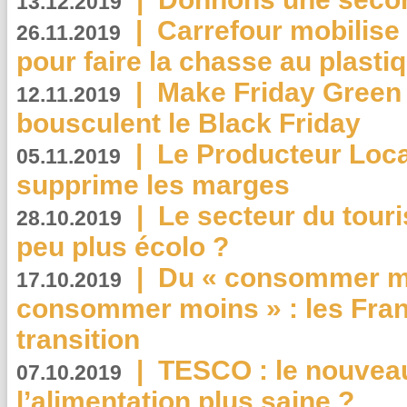
13.12.2019
|
Carrefour mobilis
26.11.2019
pour faire la chasse au plasti
|
Make Friday Green 
12.11.2019
bousculent le Black Friday
|
Le Producteur Local
05.11.2019
supprime les marges
|
Le secteur du touri
28.10.2019
peu plus écolo ?
|
Du « consommer mi
17.10.2019
consommer moins » : les Fran
transition
|
TESCO : le nouvea
07.10.2019
l’alimentation plus saine ?