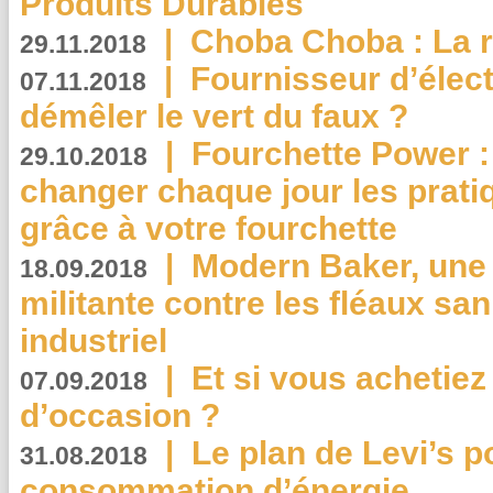
Produits Durables
|
Choba Choba : La r
29.11.2018
|
Fournisseur d’élec
07.11.2018
démêler le vert du faux ?
|
Fourchette Power 
29.10.2018
changer chaque jour les prati
grâce à votre fourchette
|
Modern Baker, une 
18.09.2018
militante contre les fléaux san
industriel
|
Et si vous achetie
07.09.2018
d’occasion ?
|
Le plan de Levi’s p
31.08.2018
consommation d’énergie