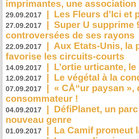
imprimantes, une association 
|
Les Fleurs d’Ici et p
29.09.2017
|
Super U supprime 
27.09.2017
controversées de ses rayons
|
Aux Etats-Unis, la
22.09.2017
favorise les circuits-courts
|
L’ortie urticante, le
14.09.2017
|
Le végétal à la con
12.09.2017
|
« CÅ“ur paysan », 
07.09.2017
consommateur !
|
DéfiPlanet, un parc
04.09.2017
nouveau genre
|
La Camif promeut l
01.09.2017