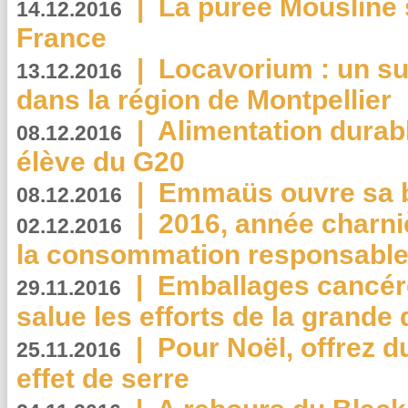
|
La purée Mousline 
14.12.2016
France
|
Locavorium : un s
13.12.2016
dans la région de Montpellier
|
Alimentation durab
08.12.2016
élève du G20
|
Emmaüs ouvre sa bo
08.12.2016
|
2016, année charni
02.12.2016
la consommation responsable
|
Emballages cancér
29.11.2016
salue les efforts de la grande 
|
Pour Noël, offrez d
25.11.2016
effet de serre