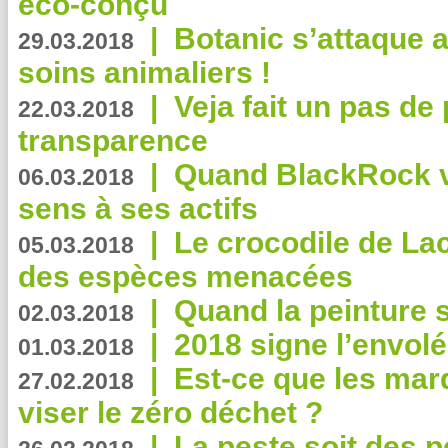
éco-conçu
|
Botanic s’attaque 
29.03.2018
soins animaliers !
|
Veja fait un pas de 
22.03.2018
transparence
|
Quand BlackRock v
06.03.2018
sens à ses actifs
|
Le crocodile de La
05.03.2018
des espèces menacées
|
Quand la peinture s
02.03.2018
|
2018 signe l’envol
01.03.2018
|
Est-ce que les mar
27.02.2018
viser le zéro déchet ?
|
La peste soit des p