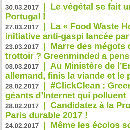
|
Le végétal se fait 
30.03.2017
Portugal !
|
La « Food Waste Hot
27.03.2017
initiative anti-gaspi lancée pa
|
Marre des mégots q
23.03.2017
trottoir ? Greenminded a pens
|
Au Ministère de l’
03.03.2017
allemand, finis la viande et le
|
#ClickClean : Gree
28.02.2017
géants d’Internet qui polluent
|
Candidatez à la Pr
28.02.2017
Paris durable 2017 !
|
Même les écolos s
24.02.2017