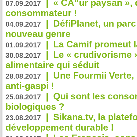
|
« CÅ“ur paysan », 
07.09.2017
consommateur !
|
DéfiPlanet, un parc
04.09.2017
nouveau genre
|
La Camif promeut l
01.09.2017
|
Le « crudivorisme 
30.08.2017
alimentaire qui séduit
|
Une Fourmii Verte, 
28.08.2017
anti-gaspi !
|
Qui sont les cons
25.08.2017
biologiques ?
|
Sikana.tv, la plate
23.08.2017
développement durable !