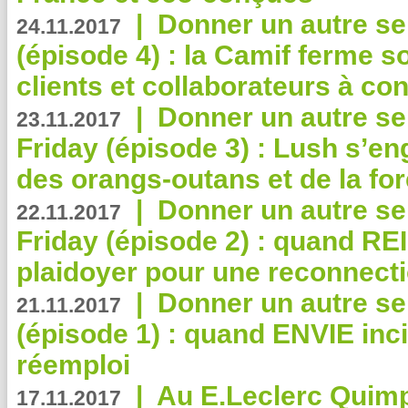
|
Donner un autre se
24.11.2017
(épisode 4) : la Camif ferme so
clients et collaborateurs à 
|
Donner un autre se
23.11.2017
Friday (épisode 3) : Lush s’en
des orangs-outans et de la for
|
Donner un autre se
22.11.2017
Friday (épisode 2) : quand RE
plaidoyer pour une reconnecti
|
Donner un autre se
21.11.2017
(épisode 1) : quand ENVIE inci
réemploi
|
Au E.Leclerc Quimp
17.11.2017