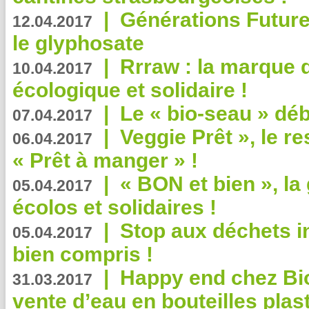
|
Générations Future
12.04.2017
le glyphosate
|
Rrraw : la marque 
10.04.2017
écologique et solidaire !
|
Le « bio-seau » déb
07.04.2017
|
Veggie Prêt », le r
06.04.2017
« Prêt à manger » !
|
« BON et bien », l
05.04.2017
écolos et solidaires !
|
Stop aux déchets i
05.04.2017
bien compris !
|
Happy end chez Bio
31.03.2017
vente d’eau en bouteilles plas