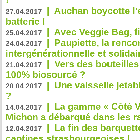
!
|
Auchan boycotte l’
27.04.2017
batterie !
|
Avec Veggie Bag, fi
25.04.2017
|
Paupiette, la renco
24.04.2017
intergénérationnelle et solidair
|
Vers des bouteilles
21.04.2017
100% biosourcé ?
|
Une vaisselle jeta
20.04.2017
?
|
La gamme « Côté Vé
14.04.2017
Michon a débarqué dans les r
|
La fin des barquett
12.04.2017
cantines strasbourgeoises !