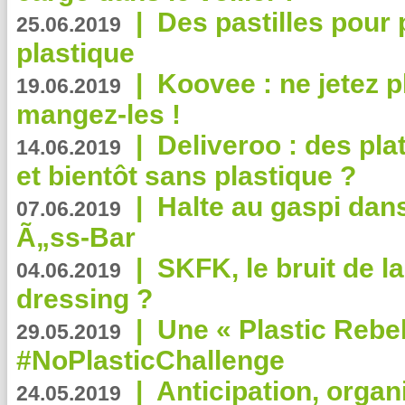
|
Des pastilles pour 
25.06.2019
plastique
|
Koovee : ne jetez p
19.06.2019
mangez-les !
|
Deliveroo : des pla
14.06.2019
et bientôt sans plastique ?
|
Halte au gaspi dan
07.06.2019
Ã„ss-Bar
|
SKFK, le bruit de l
04.06.2019
dressing ?
|
Une « Plastic Rebe
29.05.2019
#NoPlasticChallenge
|
Anticipation, organi
24.05.2019