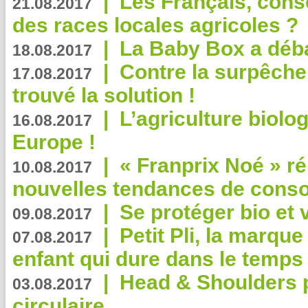
|
Les Français, consc
21.08.2017
des races locales agricoles ?
|
La Baby Box a déb
18.08.2017
|
Contre la surpêche
17.08.2017
trouvé la solution !
|
L’agriculture biolo
16.08.2017
Europe !
|
« Franprix Noé » ré
10.08.2017
nouvelles tendances de cons
|
Se protéger bio et 
09.08.2017
|
Petit Pli, la marqu
07.08.2017
enfant qui dure dans le temps 
|
Head & Shoulders
03.08.2017
circulaire