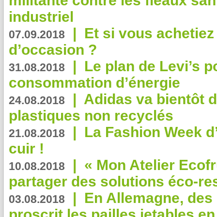
militante contre les fléaux san
industriel
|
Et si vous achetie
07.09.2018
d’occasion ?
|
Le plan de Levi’s p
31.08.2018
consommation d’énergie
|
Adidas va bientôt d
24.08.2018
plastiques non recyclés
|
La Fashion Week d’
21.08.2018
cuir !
|
« Mon Atelier Ecofr
10.08.2018
partager des solutions éco-r
|
En Allemagne, des
03.08.2018
proscrit les pailles jetables e