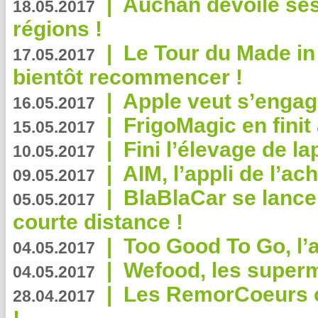
|
Auchan dévoile se
18.05.2017
régions !
|
Le Tour du Made in
17.05.2017
bientôt recommencer !
|
Apple veut s’engage
16.05.2017
|
FrigoMagic en finit 
15.05.2017
|
Fini l’élevage de la
10.05.2017
|
AIM, l’appli de l’ac
09.05.2017
|
BlaBlaCar se lance
05.05.2017
courte distance !
|
Too Good To Go, l’a
04.05.2017
|
Wefood, les superm
04.05.2017
|
Les RemorCoeurs on
28.04.2017