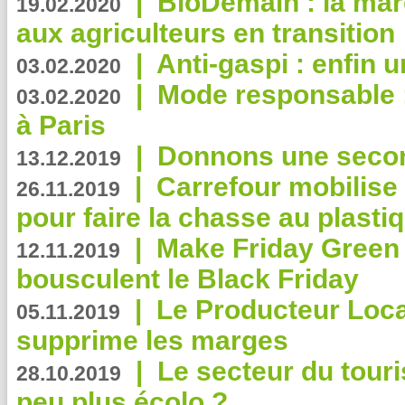
|
BioDemain : la mar
19.02.2020
aux agriculteurs en transition
|
Anti-gaspi : enfin 
03.02.2020
|
Mode responsable : 
03.02.2020
à Paris
|
Donnons une second
13.12.2019
|
Carrefour mobilis
26.11.2019
pour faire la chasse au plasti
|
Make Friday Green 
12.11.2019
bousculent le Black Friday
|
Le Producteur Local
05.11.2019
supprime les marges
|
Le secteur du touri
28.10.2019
peu plus écolo ?