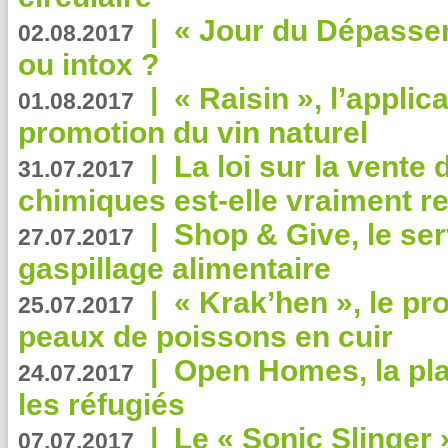
|
« Jour du Dépassem
02.08.2017
ou intox ?
|
« Raisin », l’applica
01.08.2017
promotion du vin naturel
|
La loi sur la vente
31.07.2017
chimiques est-elle vraiment r
|
Shop & Give, le serv
27.07.2017
gaspillage alimentaire
|
« Krak’hen », le pr
25.07.2017
peaux de poissons en cuir
|
Open Homes, la pla
24.07.2017
les réfugiés
|
Le « Sonic Slinger »
07.07.2017