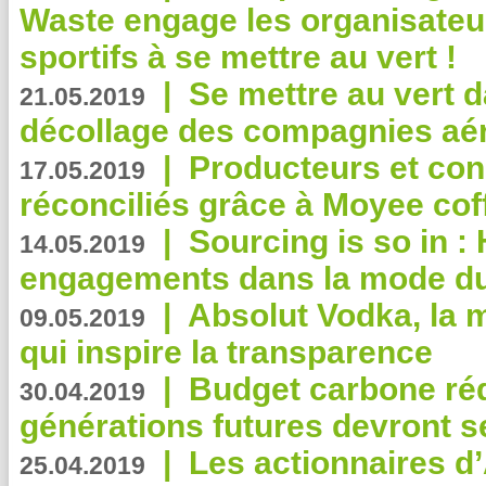
Waste engage les organisate
sportifs à se mettre au vert !
|
Se mettre au vert da
21.05.2019
décollage des compagnies aé
|
Producteurs et co
17.05.2019
réconciliés grâce à Moyee cof
|
Sourcing is so in 
14.05.2019
engagements dans la mode du
|
Absolut Vodka, la 
09.05.2019
qui inspire la transparence
|
Budget carbone rédu
30.04.2019
générations futures devront se
|
Les actionnaires 
25.04.2019