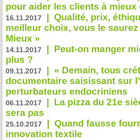
pour aider les clients à mie
|
Qualité, prix, éthiqu
16.11.2017
meilleur choix, vous le saure
Mieux »
|
Peut-on manger mi
14.11.2017
plus ?
|
« Demain, tous crét
09.11.2017
documentaire saisissant sur l
perturbateurs endocriniens
|
La pizza du 21e siè
06.11.2017
sera pas
|
Quand fausse fourr
25.10.2017
innovation textile