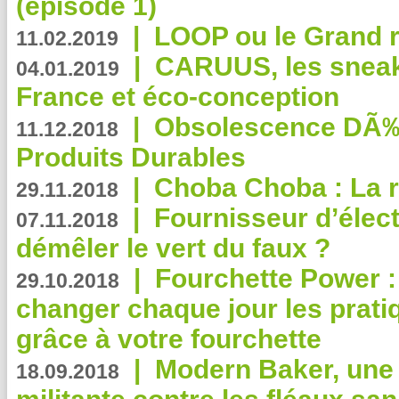
(épisode 1)
|
LOOP ou le Grand r
11.02.2019
|
CARUUS, les sneake
04.01.2019
France et éco-conception
|
Obsolescence DÃ
11.12.2018
Produits Durables
|
Choba Choba : La r
29.11.2018
|
Fournisseur d’élec
07.11.2018
démêler le vert du faux ?
|
Fourchette Power 
29.10.2018
changer chaque jour les prati
grâce à votre fourchette
|
Modern Baker, une 
18.09.2018