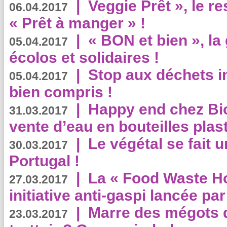
|
Veggie Prêt », le r
06.04.2017
« Prêt à manger » !
|
« BON et bien », l
05.04.2017
écolos et solidaires !
|
Stop aux déchets i
05.04.2017
bien compris !
|
Happy end chez Bio
31.03.2017
vente d’eau en bouteilles plas
|
Le végétal se fait 
30.03.2017
Portugal !
|
La « Food Waste Hot
27.03.2017
initiative anti-gaspi lancée pa
|
Marre des mégots q
23.03.2017