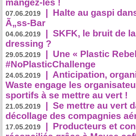
mangez-les !
|
Halte au gaspi dan
07.06.2019
Ã„ss-Bar
|
SKFK, le bruit de l
04.06.2019
dressing ?
|
Une « Plastic Rebe
29.05.2019
#NoPlasticChallenge
|
Anticipation, organi
24.05.2019
Waste engage les organisate
sportifs à se mettre au vert !
|
Se mettre au vert da
21.05.2019
décollage des compagnies aé
|
Producteurs et co
17.05.2019