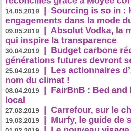
réconciliés grâce à Moyee cof
|
Sourcing is so in 
14.05.2019
engagements dans la mode du
|
Absolut Vodka, la 
09.05.2019
qui inspire la transparence
|
Budget carbone rédu
30.04.2019
générations futures devront se
|
Les actionnaires 
25.04.2019
nom du climat !
|
FairBnB : Bed and 
08.04.2019
local
|
Carrefour, sur le c
27.03.2019
|
Murfy, le guide de 
19.03.2019
|
Le nouveau visag
01.03.2019