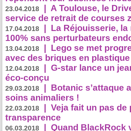
|
A Toulouse, le Driv
23.04.2018
service de retrait de courses 
|
La Réjouisserie, la
17.04.2018
100% sans perturbateurs end
|
Lego se met progr
13.04.2018
avec des briques en plastique
|
G-star lance un jea
12.04.2018
éco-conçu
|
Botanic s’attaque 
29.03.2018
soins animaliers !
|
Veja fait un pas de 
22.03.2018
transparence
|
Quand BlackRock v
06.03.2018