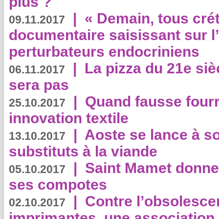
plus ?
|
« Demain, tous crét
09.11.2017
documentaire saisissant sur l
perturbateurs endocriniens
|
La pizza du 21e siè
06.11.2017
sera pas
|
Quand fausse fourr
25.10.2017
innovation textile
|
Aoste se lance à so
13.10.2017
substituts à la viande
|
Saint Mamet donne 
05.10.2017
ses compotes
|
Contre l’obsolesc
02.10.2017
imprimantes, une association 