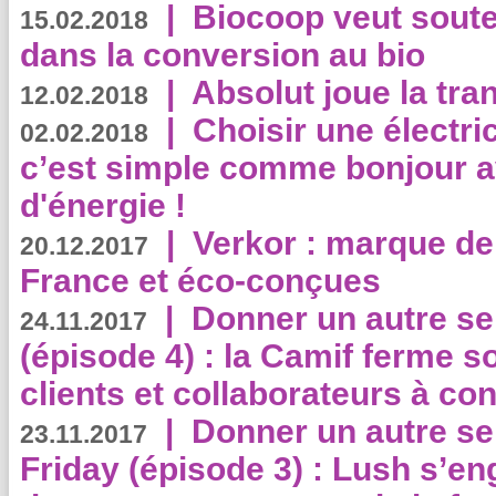
|
Biocoop veut souten
15.02.2018
dans la conversion au bio
|
Absolut joue la tr
12.02.2018
|
Choisir une électri
02.02.2018
c’est simple comme bonjour 
d'énergie !
|
Verkor : marque de
20.12.2017
France et éco-conçues
|
Donner un autre se
24.11.2017
(épisode 4) : la Camif ferme so
clients et collaborateurs à 
|
Donner un autre se
23.11.2017
Friday (épisode 3) : Lush s’en