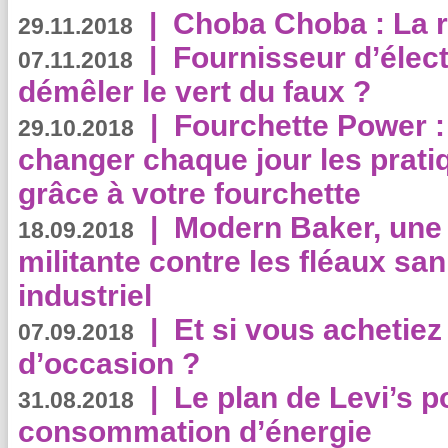
|
Choba Choba : La r
29.11.2018
|
Fournisseur d’élec
07.11.2018
démêler le vert du faux ?
|
Fourchette Power 
29.10.2018
changer chaque jour les prati
grâce à votre fourchette
|
Modern Baker, une 
18.09.2018
militante contre les fléaux san
industriel
|
Et si vous achetie
07.09.2018
d’occasion ?
|
Le plan de Levi’s p
31.08.2018
consommation d’énergie