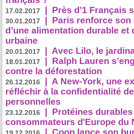
|
Près d’1 Français su
17.02.2017
|
Paris renforce son
30.01.2017
d’une alimentation durable et 
urbaine
|
Avec Lilo, le jardin
20.01.2017
|
Ralph Lauren s’eng
18.01.2017
contre la déforestation
|
A New-York, une exp
26.12.2016
réfléchir à la confidentialité 
personnelles
|
Protéines durables 
23.12.2016
consommateurs d'Europe du 
|
Coop lance son bur
19.12.2016