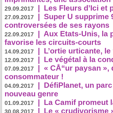
|
Les Fleurs d’Ici et p
29.09.2017
|
Super U supprime 
27.09.2017
controversées de ses rayons
|
Aux Etats-Unis, la
22.09.2017
favorise les circuits-courts
|
L’ortie urticante, le
14.09.2017
|
Le végétal à la con
12.09.2017
|
« CÅ“ur paysan », 
07.09.2017
consommateur !
|
DéfiPlanet, un parc
04.09.2017
nouveau genre
|
La Camif promeut l
01.09.2017
|
Le « crudivorisme 
30.08.2017