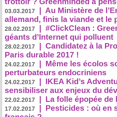
trottoir ? Greenminded a pens
|
Au Ministère de l’
03.03.2017
allemand, finis la viande et le
|
#ClickClean : Gree
28.02.2017
géants d’Internet qui polluent
|
Candidatez à la Pr
28.02.2017
Paris durable 2017 !
|
Même les écolos s
24.02.2017
perturbateurs endocriniens
|
IKEA Kid’s Adventu
24.02.2017
sensibiliser aux enjeux du d
|
La folle épopée de 
22.02.2017
|
Pesticides : où en 
17.02.2017
français ?