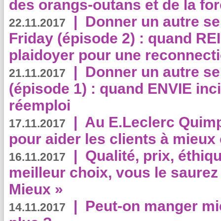
des orangs-outans et de la for
|
Donner un autre se
22.11.2017
Friday (épisode 2) : quand RE
plaidoyer pour une reconnecti
|
Donner un autre se
21.11.2017
(épisode 1) : quand ENVIE inci
réemploi
|
Au E.Leclerc Quimp
17.11.2017
pour aider les clients à mie
|
Qualité, prix, éthiqu
16.11.2017
meilleur choix, vous le saure
Mieux »
|
Peut-on manger mi
14.11.2017