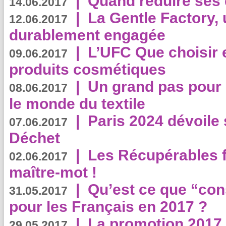
|
Quand réduire ses 
14.06.2017
|
La Gentle Factory, 
12.06.2017
durablement engagée
|
L’UFC Que choisir e
09.06.2017
produits cosmétiques
|
Un grand pas pour 
08.06.2017
le monde du textile
|
Paris 2024 dévoile 
07.06.2017
Déchet
|
Les Récupérables f
02.06.2017
maître-mot !
|
Qu’est ce que “co
31.05.2017
pour les Français en 2017 ?
|
La promotion 2017 
29.05.2017