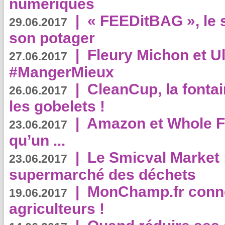
numériques
|
« FEEDitBAG », le s
29.06.2017
son potager
|
Fleury Michon et Ul
27.06.2017
#MangerMieux
|
CleanCup, la fontai
26.06.2017
les gobelets !
|
Amazon et Whole F
23.06.2017
qu’un ...
|
Le Smicval Market :
23.06.2017
supermarché des déchets
|
MonChamp.fr conne
19.06.2017
agriculteurs !