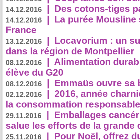
|
Des cotons-tiges pa
14.12.2016
|
La purée Mousline 
14.12.2016
France
|
Locavorium : un s
13.12.2016
dans la région de Montpellier
|
Alimentation durab
08.12.2016
élève du G20
|
Emmaüs ouvre sa bo
08.12.2016
|
2016, année charni
02.12.2016
la consommation responsable
|
Emballages cancér
29.11.2016
salue les efforts de la grande 
|
Pour Noël, offrez d
25.11.2016