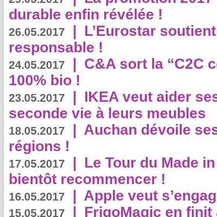
durable enfin révélée !
|
L’Eurostar soutient
26.05.2017
responsable !
|
C&A sort la “C2C c
24.05.2017
100% bio !
|
IKEA veut aider se
23.05.2017
seconde vie à leurs meubles
|
Auchan dévoile se
18.05.2017
régions !
|
Le Tour du Made in
17.05.2017
bientôt recommencer !
|
Apple veut s’engage
16.05.2017
|
FrigoMagic en finit 
15.05.2017