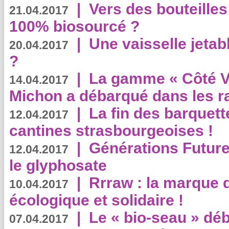
|
Vers des bouteilles
21.04.2017
100% biosourcé ?
|
Une vaisselle jeta
20.04.2017
?
|
La gamme « Côté Vé
14.04.2017
Michon a débarqué dans les r
|
La fin des barquett
12.04.2017
cantines strasbourgeoises !
|
Générations Future
12.04.2017
le glyphosate
|
Rrraw : la marque 
10.04.2017
écologique et solidaire !
|
Le « bio-seau » déb
07.04.2017