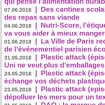
qui pense l’alimentation dura
|
Des cantines scola
07.06.2018
des repas sans viande
|
Nutri-Score, l’étiqu
04.06.2018
va vous aider à mieux manger
|
La Ville de Paris r
01.06.2018
de l’événementiel parisien éc
|
Plastic attack (épi
31.05.2018
Uni ne veut plus d’emballages
|
Plastic attack (épi
24.05.2018
échange vos déchets plastiqu
|
Plastic attack (epis
23.05.2018
dépolluer les mers pour un text
|
DAO : la marque de 