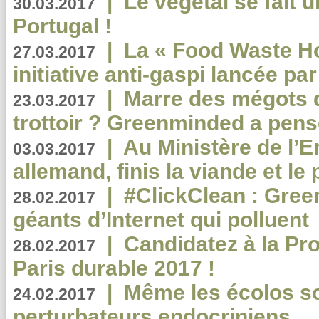
|
Le végétal se fait 
30.03.2017
Portugal !
|
La « Food Waste Hot
27.03.2017
initiative anti-gaspi lancée pa
|
Marre des mégots q
23.03.2017
trottoir ? Greenminded a pens
|
Au Ministère de l’
03.03.2017
allemand, finis la viande et le
|
#ClickClean : Gree
28.02.2017
géants d’Internet qui polluent
|
Candidatez à la Pr
28.02.2017
Paris durable 2017 !
|
Même les écolos s
24.02.2017
perturbateurs endocriniens