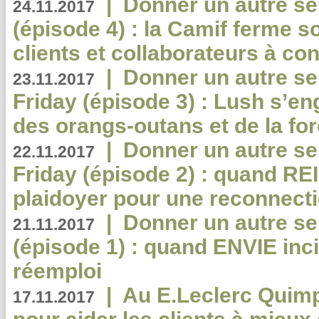
|
Donner un autre se
24.11.2017
(épisode 4) : la Camif ferme so
clients et collaborateurs à 
|
Donner un autre se
23.11.2017
Friday (épisode 3) : Lush s’en
des orangs-outans et de la for
|
Donner un autre se
22.11.2017
Friday (épisode 2) : quand RE
plaidoyer pour une reconnecti
|
Donner un autre se
21.11.2017
(épisode 1) : quand ENVIE inci
réemploi
|
Au E.Leclerc Quimp
17.11.2017