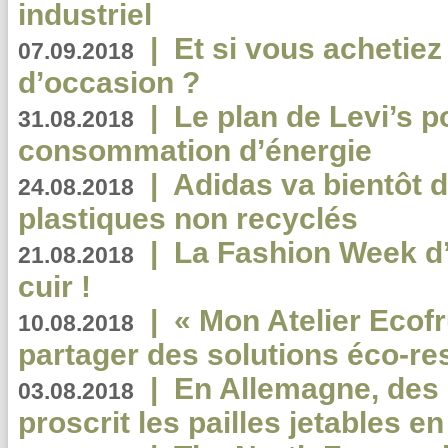
industriel
|
Et si vous achetie
07.09.2018
d’occasion ?
|
Le plan de Levi’s p
31.08.2018
consommation d’énergie
|
Adidas va bientôt d
24.08.2018
plastiques non recyclés
|
La Fashion Week d’
21.08.2018
cuir !
|
« Mon Atelier Ecofr
10.08.2018
partager des solutions éco-r
|
En Allemagne, des
03.08.2018
proscrit les pailles jetables e