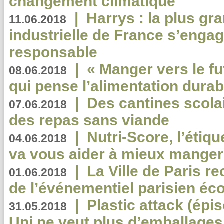
changement climatique
|
Harrys : la plus gr
11.06.2018
industrielle de France s’engag
responsable
|
« Manger vers le fu
08.06.2018
qui pense l’alimentation dura
|
Des cantines scola
07.06.2018
des repas sans viande
|
Nutri-Score, l’étiqu
04.06.2018
va vous aider à mieux manger
|
La Ville de Paris r
01.06.2018
de l’événementiel parisien éc
|
Plastic attack (épi
31.05.2018
Uni ne veut plus d’emballages