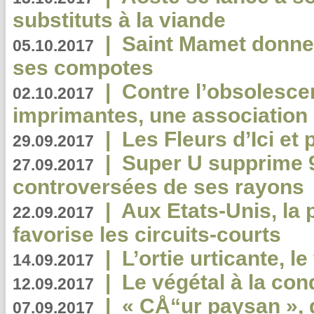
substituts à la viande
|
Saint Mamet donne 
05.10.2017
ses compotes
|
Contre l’obsolesc
02.10.2017
imprimantes, une association 
|
Les Fleurs d’Ici et p
29.09.2017
|
Super U supprime 
27.09.2017
controversées de ses rayons
|
Aux Etats-Unis, la
22.09.2017
favorise les circuits-courts
|
L’ortie urticante, le
14.09.2017
|
Le végétal à la con
12.09.2017
|
« CÅ“ur paysan », 
07.09.2017