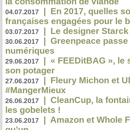
la consommation de viande
|
En 2017, quelles so
04.07.2017
françaises engagées pour le b
|
Le designer Starck 
03.07.2017
|
Greenpeace passe a
30.06.2017
numériques
|
« FEEDitBAG », le s
29.06.2017
son potager
|
Fleury Michon et Ul
27.06.2017
#MangerMieux
|
CleanCup, la fontai
26.06.2017
les gobelets !
|
Amazon et Whole F
23.06.2017
qu’un ...