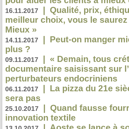
pour aider les clients à mie
|
Qualité, prix, éthiqu
16.11.2017
meilleur choix, vous le saure
Mieux »
|
Peut-on manger mi
14.11.2017
plus ?
|
« Demain, tous crét
09.11.2017
documentaire saisissant sur l
perturbateurs endocriniens
|
La pizza du 21e siè
06.11.2017
sera pas
|
Quand fausse fourr
25.10.2017
innovation textile
|
Aoste se lance à so
13.10.2017