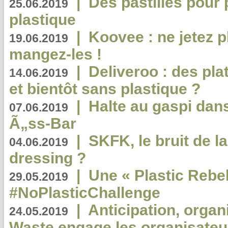
|
Des pastilles pour 
25.06.2019
plastique
|
Koovee : ne jetez p
19.06.2019
mangez-les !
|
Deliveroo : des pla
14.06.2019
et bientôt sans plastique ?
|
Halte au gaspi dan
07.06.2019
Ã„ss-Bar
|
SKFK, le bruit de l
04.06.2019
dressing ?
|
Une « Plastic Rebe
29.05.2019
#NoPlasticChallenge
|
Anticipation, organi
24.05.2019
Waste engage les organisate