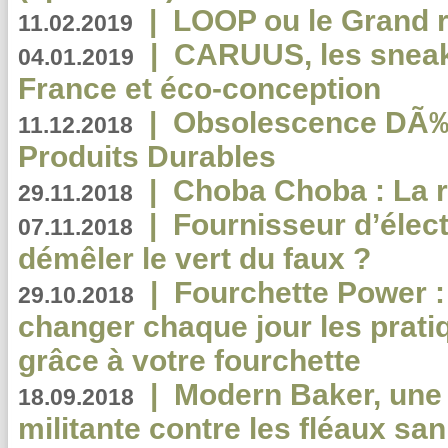
|
LOOP ou le Grand r
11.02.2019
|
CARUUS, les sneake
04.01.2019
France et éco-conception
|
Obsolescence DÃ
11.12.2018
Produits Durables
|
Choba Choba : La r
29.11.2018
|
Fournisseur d’élec
07.11.2018
démêler le vert du faux ?
|
Fourchette Power 
29.10.2018
changer chaque jour les prati
grâce à votre fourchette
|
Modern Baker, une 
18.09.2018
militante contre les fléaux san