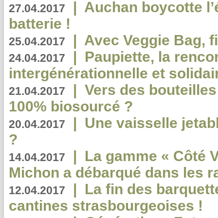
|
Auchan boycotte l’
27.04.2017
batterie !
|
Avec Veggie Bag, fi
25.04.2017
|
Paupiette, la renco
24.04.2017
intergénérationnelle et solidair
|
Vers des bouteilles
21.04.2017
100% biosourcé ?
|
Une vaisselle jeta
20.04.2017
?
|
La gamme « Côté Vé
14.04.2017
Michon a débarqué dans les r
|
La fin des barquett
12.04.2017
cantines strasbourgeoises !