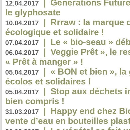
|
Générations Future
12.04.2017
le glyphosate
|
Rrraw : la marque 
10.04.2017
écologique et solidaire !
|
Le « bio-seau » déb
07.04.2017
|
Veggie Prêt », le r
06.04.2017
« Prêt à manger » !
|
« BON et bien », l
05.04.2017
écolos et solidaires !
|
Stop aux déchets i
05.04.2017
bien compris !
|
Happy end chez Bio
31.03.2017
vente d’eau en bouteilles plas