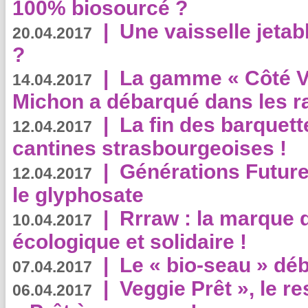
100% biosourcé ?
|
Une vaisselle jeta
20.04.2017
?
|
La gamme « Côté Vé
14.04.2017
Michon a débarqué dans les r
|
La fin des barquett
12.04.2017
cantines strasbourgeoises !
|
Générations Future
12.04.2017
le glyphosate
|
Rrraw : la marque 
10.04.2017
écologique et solidaire !
|
Le « bio-seau » déb
07.04.2017
|
Veggie Prêt », le r
06.04.2017