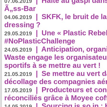
|
Halte au gaspi dan
07.06.2019
Ã„ss-Bar
|
SKFK, le bruit de l
04.06.2019
dressing ?
|
Une « Plastic Rebe
29.05.2019
#NoPlasticChallenge
|
Anticipation, organi
24.05.2019
Waste engage les organisate
sportifs à se mettre au vert !
|
Se mettre au vert da
21.05.2019
décollage des compagnies aé
|
Producteurs et co
17.05.2019
réconciliés grâce à Moyee cof
|
Sourcing is so in 
14.05.2019