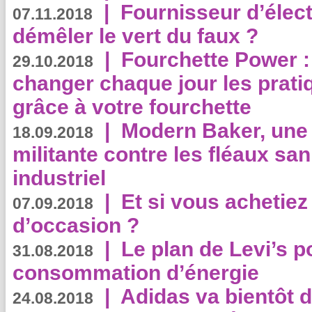
|
Fournisseur d’élec
07.11.2018
démêler le vert du faux ?
|
Fourchette Power 
29.10.2018
changer chaque jour les prati
grâce à votre fourchette
|
Modern Baker, une 
18.09.2018
militante contre les fléaux san
industriel
|
Et si vous achetie
07.09.2018
d’occasion ?
|
Le plan de Levi’s p
31.08.2018
consommation d’énergie
|
Adidas va bientôt d
24.08.2018