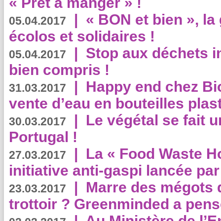
« Prêt à manger » !
|
« BON et bien », l
05.04.2017
écolos et solidaires !
|
Stop aux déchets i
05.04.2017
bien compris !
|
Happy end chez Bio
31.03.2017
vente d’eau en bouteilles plas
|
Le végétal se fait 
30.03.2017
Portugal !
|
La « Food Waste Hot
27.03.2017
initiative anti-gaspi lancée pa
|
Marre des mégots q
23.03.2017
trottoir ? Greenminded a pens
|
Au Ministère de l’