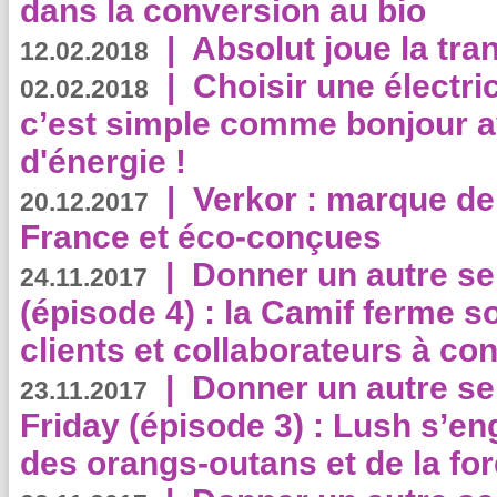
dans la conversion au bio
|
Absolut joue la tr
12.02.2018
|
Choisir une électri
02.02.2018
c’est simple comme bonjour 
d'énergie !
|
Verkor : marque de
20.12.2017
France et éco-conçues
|
Donner un autre se
24.11.2017
(épisode 4) : la Camif ferme so
clients et collaborateurs à 
|
Donner un autre se
23.11.2017
Friday (épisode 3) : Lush s’en
des orangs-outans et de la for