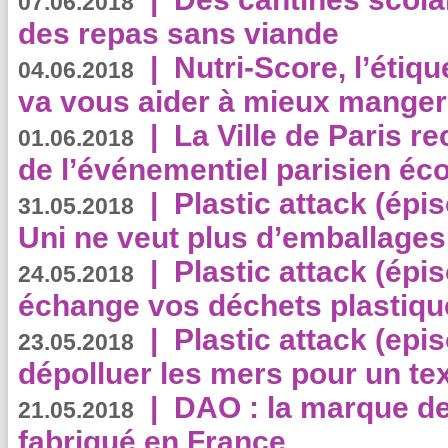
07.06.2018
des repas sans viande
|
Nutri-Score, l’étiqu
04.06.2018
va vous aider à mieux manger
|
La Ville de Paris r
01.06.2018
de l’événementiel parisien éc
|
Plastic attack (épi
31.05.2018
Uni ne veut plus d’emballages
|
Plastic attack (épi
24.05.2018
échange vos déchets plastiqu
|
Plastic attack (epis
23.05.2018
dépolluer les mers pour un text
|
DAO : la marque de 
21.05.2018
fabriqué en France