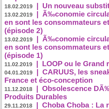
|
Un nouveau substit
18.02.2019
|
Ã‰conomie circulair
13.02.2019
en sont les consommateurs et
(épisode 2)
|
Ã‰conomie circulair
13.02.2019
en sont les consommateurs et
(épisode 1)
|
LOOP ou le Grand r
11.02.2019
|
CARUUS, les sneake
04.01.2019
France et éco-conception
|
Obsolescence DÃ
11.12.2018
Produits Durables
|
Choba Choba : La r
29.11.2018