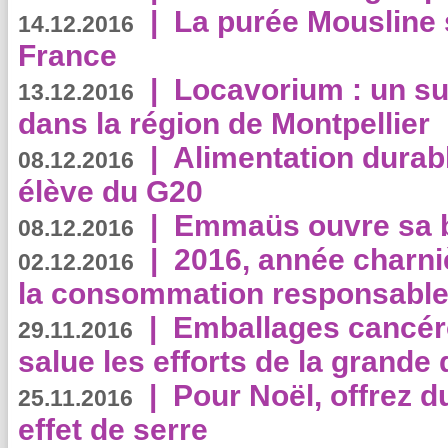
|
La purée Mousline 
14.12.2016
France
|
Locavorium : un s
13.12.2016
dans la région de Montpellier
|
Alimentation durab
08.12.2016
élève du G20
|
Emmaüs ouvre sa bo
08.12.2016
|
2016, année charni
02.12.2016
la consommation responsable
|
Emballages cancér
29.11.2016
salue les efforts de la grande 
|
Pour Noël, offrez d
25.11.2016
effet de serre