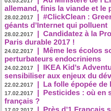
03.03.2017
allemand, finis la viande et le
|
#ClickClean : Gree
28.02.2017
géants d’Internet qui polluent
|
Candidatez à la Pr
28.02.2017
Paris durable 2017 !
|
Même les écolos s
24.02.2017
perturbateurs endocriniens
|
IKEA Kid’s Adventu
24.02.2017
sensibiliser aux enjeux du d
|
La folle épopée de 
22.02.2017
|
Pesticides : où en 
17.02.2017
français ?
|
Près d’1 Français su
17.02.2017