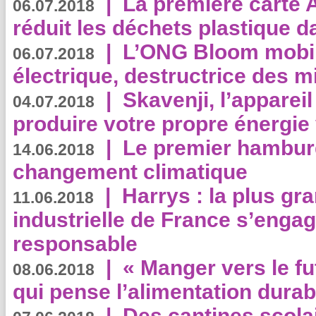
|
La première carte 
06.07.2018
réduit les déchets plastique 
|
L’ONG Bloom mobil
06.07.2018
électrique, destructrice des m
|
Skavenji, l’apparei
04.07.2018
produire votre propre énergie
|
Le premier hambur
14.06.2018
changement climatique
|
Harrys : la plus gr
11.06.2018
industrielle de France s’engag
responsable
|
« Manger vers le fu
08.06.2018
qui pense l’alimentation dura
|
Des cantines scola