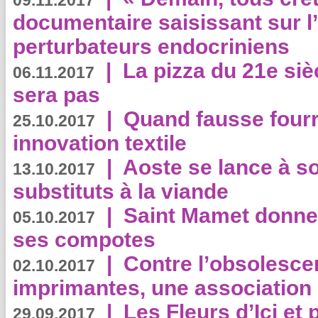
09.11.2017
documentaire saisissant sur l
perturbateurs endocriniens
|
La pizza du 21e siè
06.11.2017
sera pas
|
Quand fausse fourr
25.10.2017
innovation textile
|
Aoste se lance à so
13.10.2017
substituts à la viande
|
Saint Mamet donne 
05.10.2017
ses compotes
|
Contre l’obsolesc
02.10.2017
imprimantes, une association 
|
Les Fleurs d’Ici et p
29.09.2017