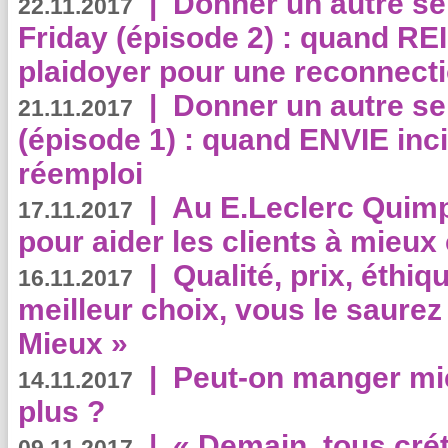
|
Donner un autre se
22.11.2017
Friday (épisode 2) : quand RE
plaidoyer pour une reconnecti
|
Donner un autre se
21.11.2017
(épisode 1) : quand ENVIE inci
réemploi
|
Au E.Leclerc Quimp
17.11.2017
pour aider les clients à mie
|
Qualité, prix, éthiqu
16.11.2017
meilleur choix, vous le saure
Mieux »
|
Peut-on manger mi
14.11.2017
plus ?
|
« Demain, tous crét