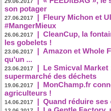
|
« FEEDitBAG », le s
29.06.2017
son potager
|
Fleury Michon et Ul
27.06.2017
#MangerMieux
|
CleanCup, la fontai
26.06.2017
les gobelets !
|
Amazon et Whole F
23.06.2017
qu’un ...
|
Le Smicval Market :
23.06.2017
supermarché des déchets
|
MonChamp.fr conne
19.06.2017
agriculteurs !
|
Quand réduire ses 
14.06.2017
|
La Gentle Factory, 
12.06.2017