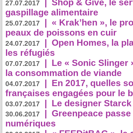
|
Shop & Give, le serv
27.07.2017
gaspillage alimentaire
|
« Krak’hen », le pr
25.07.2017
peaux de poissons en cuir
|
Open Homes, la pla
24.07.2017
les réfugiés
|
Le « Sonic Slinger »
07.07.2017
la consommation de viande
|
En 2017, quelles so
04.07.2017
françaises engagées pour le b
|
Le designer Starck 
03.07.2017
|
Greenpeace passe a
30.06.2017
numériques