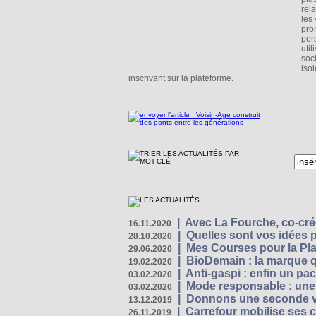
rel
les
pro
per
uti
soc
iso
inscrivant sur la plateforme.
|
Avec La Fourche, co-crée
16.11.2020
|
Quelles sont vos idées
28.10.2020
|
Mes Courses pour la Pla
29.06.2020
|
BioDemain : la marque qu
19.02.2020
|
Anti-gaspi : enfin un pa
03.02.2020
|
Mode responsable : une f
03.02.2020
|
Donnons une seconde vi
13.12.2019
|
Carrefour mobilise ses 
26.11.2019