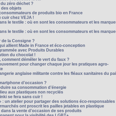
 du zéro déchet ?
e des objets
consommateurs de produits bio en France
 cuir chez VEJA !
ns le textile : où en sont les consommateurs et les marque
ns le textile : où en sont les consommateurs et les marque
 de la Consigne ?
i allient Made in France et éco-conception
rammée avec Produits Durables
tion du chocolat !
é, comment démêler le vert du faux ?
ouvement pour changer chaque jour les pratiques agro-
te
gerie anglaise militante contre les fléaux sanitaires du pa
smartphone d’occasion ?
réduire sa consommation d’énergie
dieu aux plastiques non recyclés
ki se fera sans cuir !
» : un atelier pour partager des solutions éco-responsables
archés ont proscrit les pailles jetables en plastique
 dans la vente d’occasion de ses produits
agent pour la visibilité des LGBT+