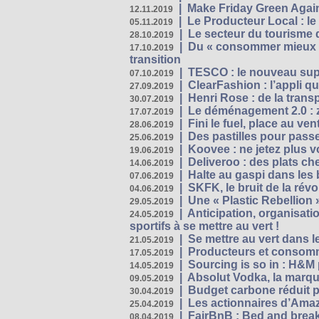
|
Make Friday Green Again
12.11.2019
|
Le Producteur Local : le
05.11.2019
|
Le secteur du tourisme d
28.10.2019
|
Du « consommer mieux »
17.10.2019
transition
|
TESCO : le nouveau supe
07.10.2019
|
ClearFashion : l’appli q
27.09.2019
|
Henri Rose : de la tran
30.07.2019
|
Le déménagement 2.0 : z
17.07.2019
|
Fini le fuel, place au ven
28.06.2019
|
Des pastilles pour passe
25.06.2019
|
Koovee : ne jetez plus v
19.06.2019
|
Deliveroo : des plats ch
14.06.2019
|
Halte au gaspi dans les
07.06.2019
|
SKFK, le bruit de la rév
04.06.2019
|
Une « Plastic Rebellion
29.05.2019
|
Anticipation, organisat
24.05.2019
sportifs à se mettre au vert !
|
Se mettre au vert dans l
21.05.2019
|
Producteurs et consomma
17.05.2019
|
Sourcing is so in : H&
14.05.2019
|
Absolut Vodka, la marque
09.05.2019
|
Budget carbone réduit pa
30.04.2019
|
Les actionnaires d’Amaz
25.04.2019
|
FairBnB : Bed and breakf
08.04.2019