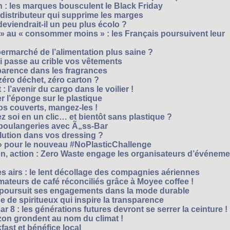
 : les marques bousculent le Black Friday
 distributeur qui supprime les marges
eviendrait-il un peu plus écolo ?
 au « consommer moins » : les Français poursuivent leur
rmarché de l’alimentation plus saine ?
ui passe au crible vos vêtements
sparence dans les fragrances
éro déchet, zéro carton ?
t : l’avenir du cargo dans le voilier !
r l’éponge sur le plastique
os couverts, mangez-les !
ez soi en un clic… et bientôt sans plastique ?
 boulangeries avec Ã„ss-Bar
olution dans vos dressing ?
 » pour le nouveau #NoPlasticChallenge
ion, action : Zero Waste engage les organisateurs d’événem
es airs : le lent décollage des compagnies aériennes
teurs de café réconciliés grâce à Moyee coffee !
M poursuit ses engagements dans la mode durable
 de spiritueux qui inspire la transparence
r 8 : les générations futures devront se serrer la ceinture !
on grondent au nom du climat !
ast et bénéfice local