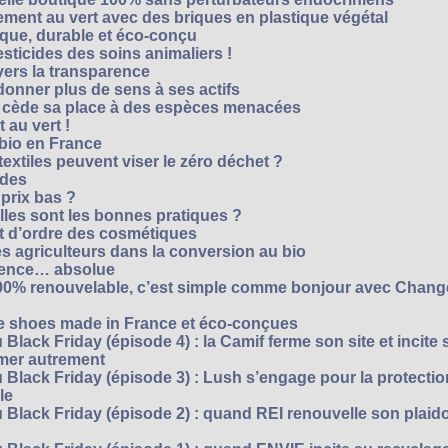
ment au vert avec des briques en plastique végétal
ique, durable et éco-conçu
sticides des soins animaliers !
 vers la transparence
nner plus de sens à ses actifs
e cède sa place à des espèces menacées
 au vert !
 bio en France
extiles peuvent viser le zéro déchet ?
ides
 prix bas ?
les sont les bonnes pratiques ?
t d’ordre des cosmétiques
s agriculteurs dans la conversion au bio
arence… absolue
 100% renouvelable, c’est simple comme bonjour avec Chan
te shoes made in France et éco-conçues
Black Friday (épisode 4) : la Camif ferme son site et incite 
mmer autrement
 Black Friday (épisode 3) : Lush s’engage pour la protecti
le
 Black Friday (épisode 2) : quand REI renouvelle son plaid