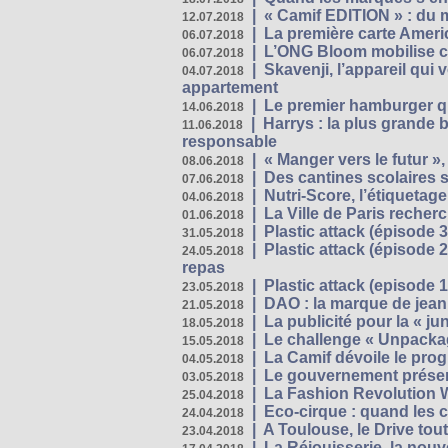
|
« Camif EDITION » : du 
12.07.2018
|
La première carte Ameri
06.07.2018
|
L’ONG Bloom mobilise co
06.07.2018
|
Skavenji, l’appareil qui
04.07.2018
appartement
|
Le premier hamburger q
14.06.2018
|
Harrys : la plus grande 
11.06.2018
responsable
|
« Manger vers le futur »
08.06.2018
|
Des cantines scolaires 
07.06.2018
|
Nutri-Score, l’étiquetag
04.06.2018
|
La Ville de Paris recher
01.06.2018
|
Plastic attack (épisode 
31.05.2018
|
Plastic attack (épisode
24.05.2018
repas
|
Plastic attack (episode 1
23.05.2018
|
DAO : la marque de jean 
21.05.2018
|
La publicité pour la « j
18.05.2018
|
Le challenge « Unpackag
15.05.2018
|
La Camif dévoile le pr
04.05.2018
|
Le gouvernement présen
03.05.2018
|
La Fashion Revolution 
25.04.2018
|
Eco-cirque : quand les 
24.04.2018
|
A Toulouse, le Drive tou
23.04.2018
|
La Réjouisserie, la nou