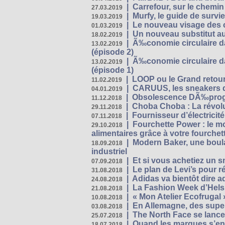
|
Carrefour, sur le chemin
27.03.2019
|
Murfy, le guide de survi
19.03.2019
|
Le nouveau visage des 
01.03.2019
|
Un nouveau substitut au
18.02.2019
|
Ã‰conomie circulaire da
13.02.2019
(épisode 2)
|
Ã‰conomie circulaire da
13.02.2019
(épisode 1)
|
LOOP ou le Grand retour
11.02.2019
|
CARUUS, les sneakers qu
04.01.2019
|
Obsolescence DÃ‰prog
11.12.2018
|
Choba Choba : La révolu
29.11.2018
|
Fournisseur d’électricit
07.11.2018
|
Fourchette Power : le m
29.10.2018
alimentaires grâce à votre fourchet
|
Modern Baker, une boulan
18.09.2018
industriel
|
Et si vous achetiez un 
07.09.2018
|
Le plan de Levi’s pour 
31.08.2018
|
Adidas va bientôt dire a
24.08.2018
|
La Fashion Week d’Helsin
21.08.2018
|
« Mon Atelier Ecofrugal 
10.08.2018
|
En Allemagne, des superm
03.08.2018
|
The North Face se lance
25.07.2018
|
Quand les marques s’eng
18.07.2018