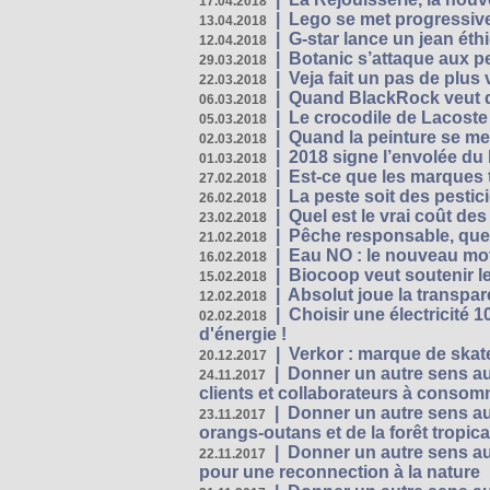
17.04.2018
|
Lego se met progressive
13.04.2018
|
G-star lance un jean éth
12.04.2018
|
Botanic s’attaque aux pe
29.03.2018
|
Veja fait un pas de plus
22.03.2018
|
Quand BlackRock veut do
06.03.2018
|
Le crocodile de Lacost
05.03.2018
|
Quand la peinture se met
02.03.2018
|
2018 signe l’envolée du
01.03.2018
|
Est-ce que les marques t
27.02.2018
|
La peste soit des pestic
26.02.2018
|
Quel est le vrai coût des
23.02.2018
|
Pêche responsable, quel
21.02.2018
|
Eau NO : le nouveau mo
16.02.2018
|
Biocoop veut soutenir le
15.02.2018
|
Absolut joue la transp
12.02.2018
|
Choisir une électricité
02.02.2018
d'énergie !
|
Verkor : marque de ska
20.12.2017
|
Donner un autre sens au 
24.11.2017
clients et collaborateurs à conso
|
Donner un autre sens au
23.11.2017
orangs-outans et de la forêt tropica
|
Donner un autre sens au
22.11.2017
pour une reconnection à la nature