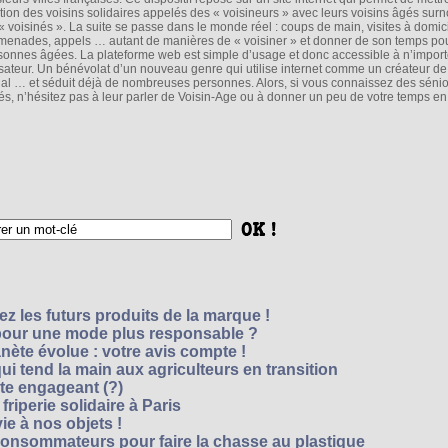
ation des voisins solidaires appelés des « voisineurs » avec leurs voisins âgés su
 « voisinés ». La suite se passe dans le monde réel : coups de main, visites à domici
menades, appels … autant de manières de « voisiner » et donner de son temps pou
sonnes âgées. La plateforme web est simple d’usage et donc accessible à n’import
lisateur. Un bénévolat d’un nouveau genre qui utilise internet comme un créateur de
ial … et séduit déjà de nombreuses personnes. Alors, si vous connaissez des sénio
lés, n’hésitez pas à leur parler de Voisin-Age ou à donner un peu de votre temps e
z les futurs produits de la marque !
 pour une mode plus responsable ?
nète évolue : votre avis compte !
i tend la main aux agriculteurs en transition
cte engageant (?)
riperie solidaire à Paris
e à nos objets !
consommateurs pour faire la chasse au plastique