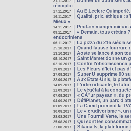
|
Donner un autre sens au 
21.11.2017
réemploi
|
Au E.Leclerc Quimperlé,
17.11.2017
|
Qualité, prix, éthique : 
16.11.2017
Mieux »
|
Peut-on manger mieux s
14.11.2017
|
« Demain, tous crétins ?
09.11.2017
endocriniens
|
La pizza du 21e siècle s
06.11.2017
|
Quand fausse fourrure ri
25.10.2017
|
Aoste se lance à son tou
13.10.2017
|
Saint Mamet donne un g
05.10.2017
|
Contre l’obsolescence p
02.10.2017
|
Les Fleurs d’Ici et pas d’
29.09.2017
|
Super U supprime 90 su
27.09.2017
|
Aux Etats-Unis, la plate
22.09.2017
|
L’ortie urticante, le futur
14.09.2017
|
Le végétal à la conquête
12.09.2017
|
« CÅ“ur paysan », du p
07.09.2017
|
DéfiPlanet, un parc d’at
04.09.2017
|
La Camif promeut la TVA
01.09.2017
|
Le « crudivorisme », un 
30.08.2017
|
Une Fourmii Verte, le ser
28.08.2017
|
Qui sont les consommat
25.08.2017
|
Sikana.tv, la plateform
23.08.2017