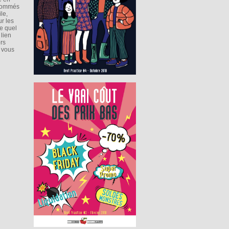
rnommés
le,
r les
e quel
 lien
rs
n vous