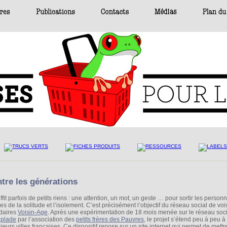
tre les générations
uffit parfois de petits riens : une attention, un mot, un geste … pour sortir les person
s de la solitude et l’isolement. C’est précisément l’objectif du réseau social de voi
idaires
Voisin-Age
. Après une expérimentation de 18 mois menée sur le réseau soci
plade
par l’association des
petits frères des Pauvres
, le projet s’étend peu à peu à
ieurs villes françaises. Ce dispositif repose sur un site internet qui permet de mettr