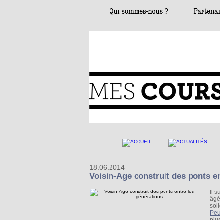
18.06.2014
Voisin-Age construit des ponts en
Il s
âgée
sol
Peu
plus