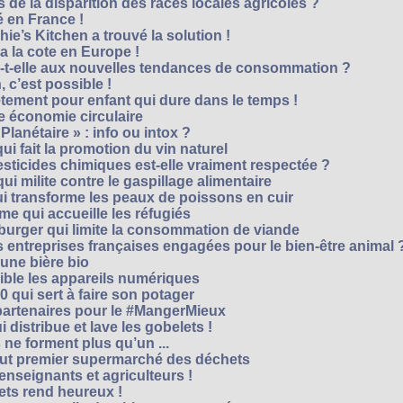
 de la disparition des races locales agricoles ?
 en France !
ie’s Kitchen a trouvé la solution !
 a la cote en Europe !
-t-elle aux nouvelles tendances de consommation ?
 c’est possible !
vêtement pour enfant qui dure dans le temps !
 économie circulaire
anétaire » : info ou intox ?
qui fait la promotion du vin naturel
pesticides chimiques est-elle vraiment respectée ?
ui milite contre le gaspillage alimentaire
qui transforme les peaux de poissons en cuir
e qui accueille les réfugiés
e burger qui limite la consommation de viande
s entreprises françaises engagées pour le bien-être animal 
une bière bio
ble les appareils numériques
0 qui sert à faire son potager
 partenaires pour le #MangerMieux
 distribue et lave les gobelets !
e forment plus qu’un ...
tout premier supermarché des déchets
seignants et agriculteurs !
ts rend heureux !