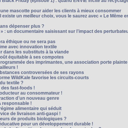
Black Friday (épisode 1) : quand ENVIE incite au recyclage
 une mascotte pour aider les clients à mieux consommer
s’il existe un meilleur choix, vous le saurez avec « Le Même e
ans dépenser plus ?
 » : un documentaire saisissant sur l’impact des perturbate
era éthique ou ne sera pas
me avec innovation textile
r dans les substituts à la viande
oût équitable à ses compotes
rogrammée des imprimantes, une association porte plainte
ailleurs !
bstances controversées de ses rayons
forme WildKale favorise les circuits-courts
 du textile ?
 des fast-foods !
roducteur au consommateur !
traction d’un nouveau genre
 responsable !
régime alimentaire qui séduit
vice de livraison anti-gaspi !
eurs de produits biologiques ?
e éducative pour un développement durable !