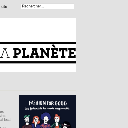
nes
sins
al local
e en