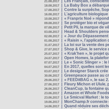
|
Les Français, conscients
21.08.2017
|
La Baby Box a débarqué
18.08.2017
|
Contre la surpêche, Soph
17.08.2017
|
L’agriculture biologique
16.08.2017
|
« Franprix Noé » répond
10.08.2017
|
Se protéger bio et végan,
09.08.2017
|
Petit Pli, la marque de 
07.08.2017
|
Head & Shoulders pense
03.08.2017
|
« Jour du Dépassement Pl
02.08.2017
|
« Raisin », l’application 
01.08.2017
|
La loi sur la vente des 
31.07.2017
|
Shop & Give, le service q
27.07.2017
|
« Krak’hen », le projet 
25.07.2017
|
Open Homes, la plateform
24.07.2017
|
Le « Sonic Slinger » : l
07.07.2017
|
En 2017, quelles sont le
04.07.2017
|
Le designer Starck crée 
03.07.2017
|
Greenpeace passe au cri
30.06.2017
|
« FEEDitBAG », le sac 2.
29.06.2017
|
Fleury Michon et Ulule,
27.06.2017
|
CleanCup, la fontaine qui
26.06.2017
|
Amazon et Whole Foods n
23.06.2017
|
Le Smicval Market : le 
23.06.2017
|
MonChamp.fr connecte en
19.06.2017
|
Quand réduire ses déche
14.06.2017