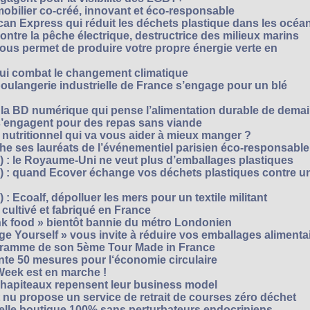
mobilier co-créé, innovant et éco-responsable
can Express qui réduit les déchets plastique dans les océa
ntre la pêche électrique, destructrice des milieux marins
 vous permet de produire votre propre énergie verte en
ui combat le changement climatique
boulangerie industrielle de France s’engage pour un blé
, la BD numérique qui pense l’alimentation durable de dema
s’engagent pour des repas sans viande
e nutritionnel qui va vous aider à mieux manger ?
che ses lauréats de l’événementiel parisien éco-responsable
3) : le Royaume-Uni ne veut plus d’emballages plastiques
 2) : quand Ecover échange vos déchets plastiques contre u
) : Ecoalf, dépolluer les mers pour un textile militant
cultivé et fabriqué en France
unk food » bientôt bannie du métro Londonien
e Yourself » vous invite à réduire vos emballages alimenta
ogramme de son 5ème Tour Made in France
te 50 mesures pour l‘économie circulaire
Week est en marche !
chapiteaux repensent leur business model
t nu propose un service de retrait de courses zéro déchet
velle boutique 100% sans perturbateurs endocriniens