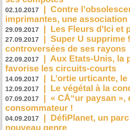
|
Contre l’obsolesc
02.10.2017
imprimantes, une association 
|
Les Fleurs d’Ici et p
29.09.2017
|
Super U supprime 
27.09.2017
controversées de ses rayons
|
Aux Etats-Unis, la
22.09.2017
favorise les circuits-courts
|
L’ortie urticante, le
14.09.2017
|
Le végétal à la con
12.09.2017
|
« CÅ“ur paysan », 
07.09.2017
consommateur !
|
DéfiPlanet, un parc
04.09.2017
nouveau genre