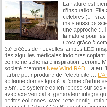
La nature est bie
d’inspiration. Elle
célèbres (en vrac
mais aussi de scie
une approche qui 
la nature pour les
C’est grâce à cet
été créées de nouvelles lampes LED (ins
des aiguilles médicales indolores copiant
ce même schéma d’inspiration, Jérôme Mi
société bretonne
New Wind R&D
– a eu l’
l’arbre pour produire de l’électricité …
L’A
éolienne domestique à la forme d’arbre es
5,5m. Le système éolien repose sur ses « f
avec axe vertical et générateur intégré q
petites éoliennes. Avec cette configuratio