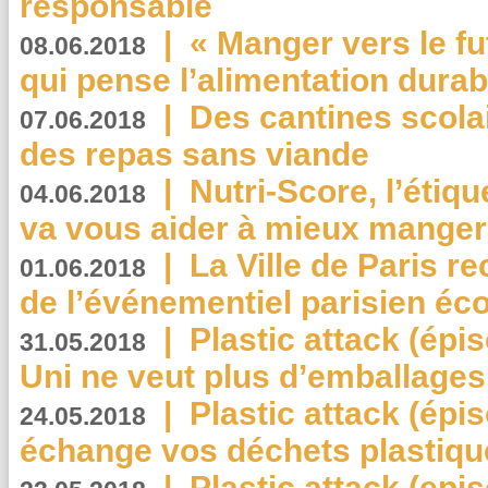
responsable
|
« Manger vers le fu
08.06.2018
qui pense l’alimentation dura
|
Des cantines scola
07.06.2018
des repas sans viande
|
Nutri-Score, l’étiqu
04.06.2018
va vous aider à mieux manger
|
La Ville de Paris r
01.06.2018
de l’événementiel parisien éc
|
Plastic attack (épi
31.05.2018
Uni ne veut plus d’emballages
|
Plastic attack (épi
24.05.2018
échange vos déchets plastiqu
|
Plastic attack (epis