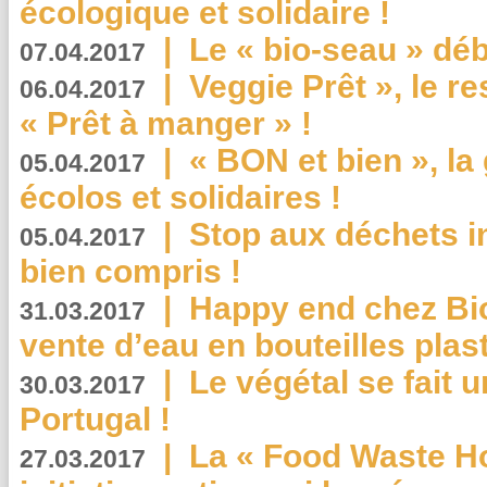
écologique et solidaire !
|
Le « bio-seau » déb
07.04.2017
|
Veggie Prêt », le r
06.04.2017
« Prêt à manger » !
|
« BON et bien », l
05.04.2017
écolos et solidaires !
|
Stop aux déchets i
05.04.2017
bien compris !
|
Happy end chez Bio
31.03.2017
vente d’eau en bouteilles plas
|
Le végétal se fait 
30.03.2017
Portugal !
|
La « Food Waste Hot
27.03.2017