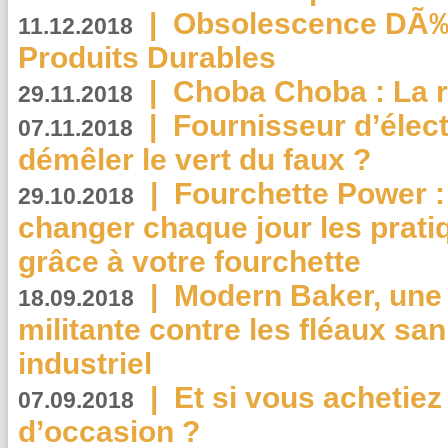
|
Obsolescence DÃ
11.12.2018
Produits Durables
|
Choba Choba : La r
29.11.2018
|
Fournisseur d’élec
07.11.2018
démêler le vert du faux ?
|
Fourchette Power 
29.10.2018
changer chaque jour les prati
grâce à votre fourchette
|
Modern Baker, une 
18.09.2018
militante contre les fléaux san
industriel
|
Et si vous achetie
07.09.2018
d’occasion ?