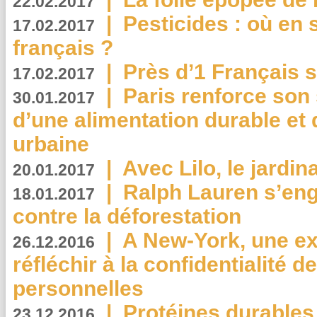
22.02.2017
|
Pesticides : où en 
17.02.2017
français ?
|
Près d’1 Français su
17.02.2017
|
Paris renforce son
30.01.2017
d’une alimentation durable et 
urbaine
|
Avec Lilo, le jardin
20.01.2017
|
Ralph Lauren s’eng
18.01.2017
contre la déforestation
|
A New-York, une exp
26.12.2016
réfléchir à la confidentialité 
personnelles
|
Protéines durables 
23.12.2016