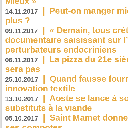
Mieux »
|
Peut-on manger mi
14.11.2017
plus ?
|
« Demain, tous crét
09.11.2017
documentaire saisissant sur l
perturbateurs endocriniens
|
La pizza du 21e siè
06.11.2017
sera pas
|
Quand fausse fourr
25.10.2017
innovation textile
|
Aoste se lance à so
13.10.2017
substituts à la viande
|
Saint Mamet donne 
05.10.2017
ses compotes