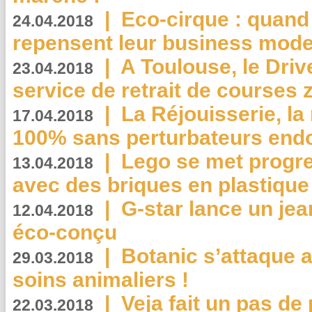
|
Eco-cirque : quand
24.04.2018
repensent leur business mode
|
A Toulouse, le Driv
23.04.2018
service de retrait de courses 
|
La Réjouisserie, la
17.04.2018
100% sans perturbateurs end
|
Lego se met progr
13.04.2018
avec des briques en plastique
|
G-star lance un jea
12.04.2018
éco-conçu
|
Botanic s’attaque 
29.03.2018
soins animaliers !
|
Veja fait un pas de 
22.03.2018