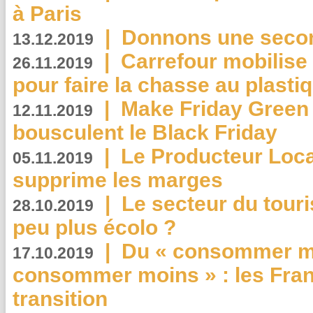
à Paris
|
Donnons une second
13.12.2019
|
Carrefour mobilis
26.11.2019
pour faire la chasse au plasti
|
Make Friday Green 
12.11.2019
bousculent le Black Friday
|
Le Producteur Local
05.11.2019
supprime les marges
|
Le secteur du touri
28.10.2019
peu plus écolo ?
|
Du « consommer mi
17.10.2019
consommer moins » : les Fran
transition