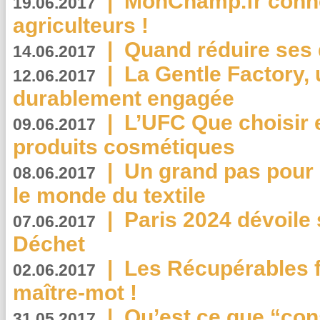
|
MonChamp.fr conne
19.06.2017
agriculteurs !
|
Quand réduire ses 
14.06.2017
|
La Gentle Factory, 
12.06.2017
durablement engagée
|
L’UFC Que choisir e
09.06.2017
produits cosmétiques
|
Un grand pas pour 
08.06.2017
le monde du textile
|
Paris 2024 dévoile 
07.06.2017
Déchet
|
Les Récupérables f
02.06.2017
maître-mot !
|
Qu’est ce que “co
31.05.2017