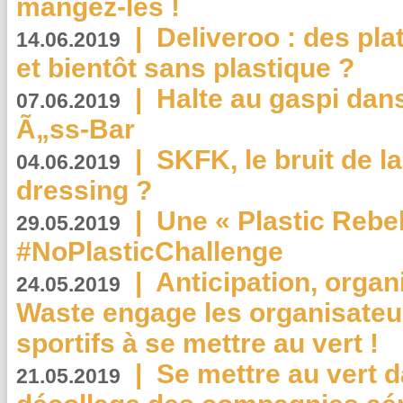
mangez-les !
|
Deliveroo : des pla
14.06.2019
et bientôt sans plastique ?
|
Halte au gaspi dan
07.06.2019
Ã„ss-Bar
|
SKFK, le bruit de l
04.06.2019
dressing ?
|
Une « Plastic Rebe
29.05.2019
#NoPlasticChallenge
|
Anticipation, organi
24.05.2019
Waste engage les organisate
sportifs à se mettre au vert !
|
Se mettre au vert da
21.05.2019