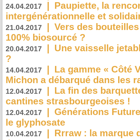
|
Paupiette, la renco
24.04.2017
intergénérationnelle et solidair
|
Vers des bouteilles
21.04.2017
100% biosourcé ?
|
Une vaisselle jeta
20.04.2017
?
|
La gamme « Côté Vé
14.04.2017
Michon a débarqué dans les r
|
La fin des barquett
12.04.2017
cantines strasbourgeoises !
|
Générations Future
12.04.2017
le glyphosate
|
Rrraw : la marque 
10.04.2017