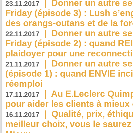
|
Donner un autre se
23.11.2017
Friday (épisode 3) : Lush s’en
des orangs-outans et de la for
|
Donner un autre se
22.11.2017
Friday (épisode 2) : quand RE
plaidoyer pour une reconnecti
|
Donner un autre se
21.11.2017
(épisode 1) : quand ENVIE inci
réemploi
|
Au E.Leclerc Quimp
17.11.2017
pour aider les clients à mie
|
Qualité, prix, éthiqu
16.11.2017
meilleur choix, vous le saure