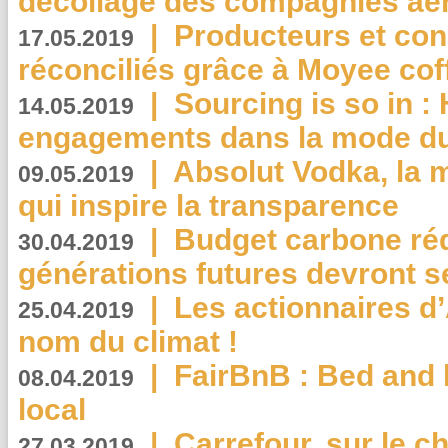
décollage des compagnies aé
|
Producteurs et co
17.05.2019
réconciliés grâce à Moyee cof
|
Sourcing is so in 
14.05.2019
engagements dans la mode du
|
Absolut Vodka, la 
09.05.2019
qui inspire la transparence
|
Budget carbone rédu
30.04.2019
générations futures devront se
|
Les actionnaires 
25.04.2019
nom du climat !
|
FairBnB : Bed and 
08.04.2019
local
|
Carrefour, sur le c
27.03.2019