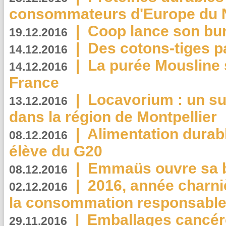
consommateurs d'Europe du 
|
Coop lance son bur
19.12.2016
|
Des cotons-tiges pa
14.12.2016
|
La purée Mousline 
14.12.2016
France
|
Locavorium : un s
13.12.2016
dans la région de Montpellier
|
Alimentation durab
08.12.2016
élève du G20
|
Emmaüs ouvre sa bo
08.12.2016
|
2016, année charni
02.12.2016
la consommation responsable
|
Emballages cancér
29.11.2016