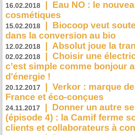
|
Eau NO : le nouvea
16.02.2018
cosmétiques
|
Biocoop veut souten
15.02.2018
dans la conversion au bio
|
Absolut joue la tr
12.02.2018
|
Choisir une électri
02.02.2018
c’est simple comme bonjour 
d'énergie !
|
Verkor : marque de
20.12.2017
France et éco-conçues
|
Donner un autre se
24.11.2017
(épisode 4) : la Camif ferme so
clients et collaborateurs à 