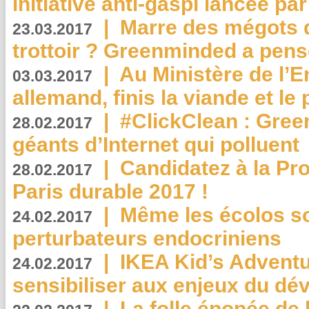
initiative anti-gaspi lancée pa
|
Marre des mégots q
23.03.2017
trottoir ? Greenminded a pens
|
Au Ministère de l’
03.03.2017
allemand, finis la viande et le
|
#ClickClean : Gree
28.02.2017
géants d’Internet qui polluent
|
Candidatez à la Pr
28.02.2017
Paris durable 2017 !
|
Même les écolos s
24.02.2017
perturbateurs endocriniens
|
IKEA Kid’s Adventu
24.02.2017
sensibiliser aux enjeux du d
|
La folle épopée de 