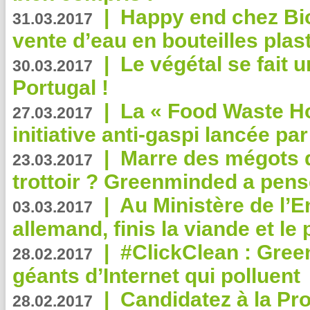
|
Happy end chez Bio
31.03.2017
vente d’eau en bouteilles plas
|
Le végétal se fait 
30.03.2017
Portugal !
|
La « Food Waste Hot
27.03.2017
initiative anti-gaspi lancée pa
|
Marre des mégots q
23.03.2017
trottoir ? Greenminded a pens
|
Au Ministère de l’
03.03.2017
allemand, finis la viande et le
|
#ClickClean : Gree
28.02.2017
géants d’Internet qui polluent
|
Candidatez à la Pr
28.02.2017