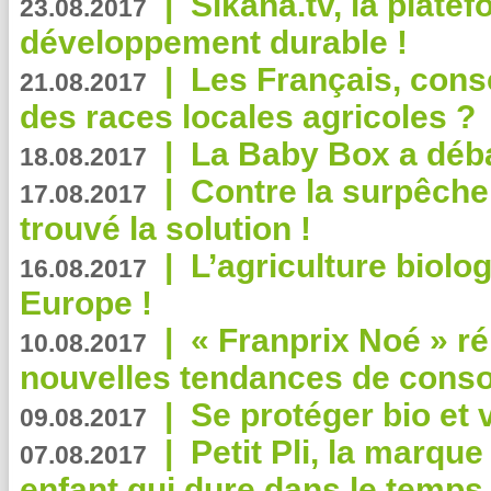
|
Sikana.tv, la plate
23.08.2017
développement durable !
|
Les Français, consc
21.08.2017
des races locales agricoles ?
|
La Baby Box a déb
18.08.2017
|
Contre la surpêche
17.08.2017
trouvé la solution !
|
L’agriculture biolo
16.08.2017
Europe !
|
« Franprix Noé » ré
10.08.2017
nouvelles tendances de cons
|
Se protéger bio et 
09.08.2017
|
Petit Pli, la marqu
07.08.2017
enfant qui dure dans le temps 