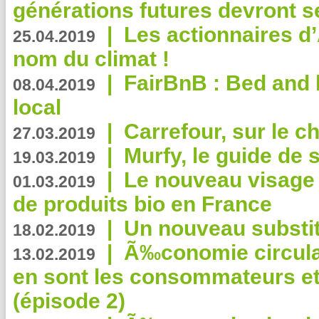
générations futures devront se
|
Les actionnaires 
25.04.2019
nom du climat !
|
FairBnB : Bed and 
08.04.2019
local
|
Carrefour, sur le c
27.03.2019
|
Murfy, le guide de 
19.03.2019
|
Le nouveau visag
01.03.2019
de produits bio en France
|
Un nouveau substit
18.02.2019
|
Ã‰conomie circulair
13.02.2019
en sont les consommateurs et
(épisode 2)