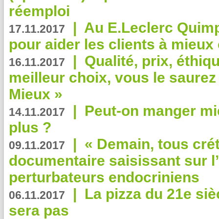
réemploi
|
Au E.Leclerc Quimp
17.11.2017
pour aider les clients à mie
|
Qualité, prix, éthiqu
16.11.2017
meilleur choix, vous le saure
Mieux »
|
Peut-on manger mi
14.11.2017
plus ?
|
« Demain, tous crét
09.11.2017
documentaire saisissant sur l
perturbateurs endocriniens
|
La pizza du 21e siè
06.11.2017
sera pas