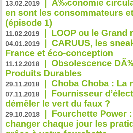
|
Ã‰conomie circulair
13.02.2019
en sont les consommateurs et
(épisode 1)
|
LOOP ou le Grand r
11.02.2019
|
CARUUS, les sneake
04.01.2019
France et éco-conception
|
Obsolescence DÃ
11.12.2018
Produits Durables
|
Choba Choba : La r
29.11.2018
|
Fournisseur d’élec
07.11.2018
démêler le vert du faux ?
|
Fourchette Power 
29.10.2018
changer chaque jour les prati