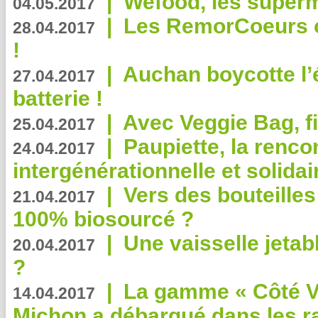
|
Wefood, les superm
04.05.2017
|
Les RemorCoeurs on
28.04.2017
!
|
Auchan boycotte l’
27.04.2017
batterie !
|
Avec Veggie Bag, fi
25.04.2017
|
Paupiette, la renco
24.04.2017
intergénérationnelle et solidair
|
Vers des bouteilles
21.04.2017
100% biosourcé ?
|
Une vaisselle jeta
20.04.2017
?
|
La gamme « Côté Vé
14.04.2017
Michon a débarqué dans les r