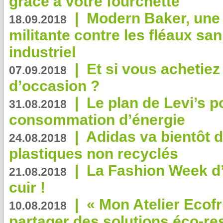
grâce à votre fourchette
|
Modern Baker, une 
18.09.2018
militante contre les fléaux san
industriel
|
Et si vous achetie
07.09.2018
d’occasion ?
|
Le plan de Levi’s p
31.08.2018
consommation d’énergie
|
Adidas va bientôt d
24.08.2018
plastiques non recyclés
|
La Fashion Week d’
21.08.2018
cuir !
|
« Mon Atelier Ecofr
10.08.2018
partager des solutions éco-r