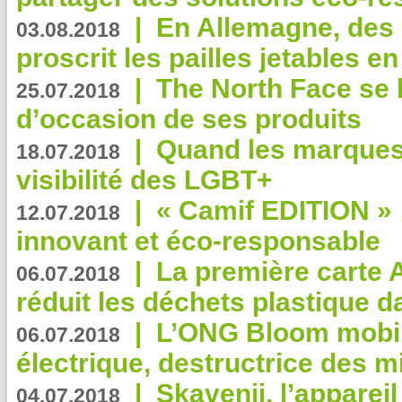
|
En Allemagne, des
03.08.2018
proscrit les pailles jetables e
|
The North Face se 
25.07.2018
d’occasion de ses produits
|
Quand les marques
18.07.2018
visibilité des LGBT+
|
« Camif EDITION » :
12.07.2018
innovant et éco-responsable
|
La première carte 
06.07.2018
réduit les déchets plastique 
|
L’ONG Bloom mobil
06.07.2018
électrique, destructrice des m
|
Skavenji, l’apparei
04.07.2018