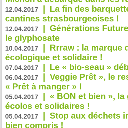
|
La fin des barquett
12.04.2017
cantines strasbourgeoises !
|
Générations Future
12.04.2017
le glyphosate
|
Rrraw : la marque 
10.04.2017
écologique et solidaire !
|
Le « bio-seau » déb
07.04.2017
|
Veggie Prêt », le r
06.04.2017
« Prêt à manger » !
|
« BON et bien », l
05.04.2017
écolos et solidaires !
|
Stop aux déchets i
05.04.2017
bien compris !