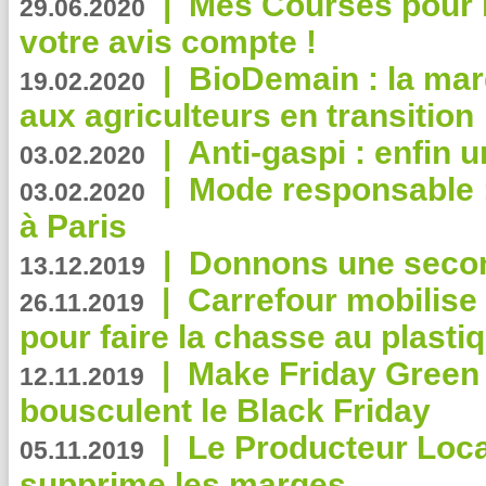
|
Mes Courses pour l
29.06.2020
votre avis compte !
|
BioDemain : la mar
19.02.2020
aux agriculteurs en transition
|
Anti-gaspi : enfin 
03.02.2020
|
Mode responsable : 
03.02.2020
à Paris
|
Donnons une second
13.12.2019
|
Carrefour mobilis
26.11.2019
pour faire la chasse au plasti
|
Make Friday Green 
12.11.2019
bousculent le Black Friday
|
Le Producteur Local
05.11.2019
supprime les marges