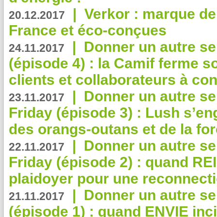
|
Verkor : marque de
20.12.2017
France et éco-conçues
|
Donner un autre se
24.11.2017
(épisode 4) : la Camif ferme so
clients et collaborateurs à 
|
Donner un autre se
23.11.2017
Friday (épisode 3) : Lush s’en
des orangs-outans et de la for
|
Donner un autre se
22.11.2017
Friday (épisode 2) : quand RE
plaidoyer pour une reconnecti
|
Donner un autre se
21.11.2017
(épisode 1) : quand ENVIE inci