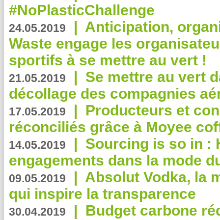
#NoPlasticChallenge
|
Anticipation, organi
24.05.2019
Waste engage les organisate
sportifs à se mettre au vert !
|
Se mettre au vert da
21.05.2019
décollage des compagnies aé
|
Producteurs et co
17.05.2019
réconciliés grâce à Moyee cof
|
Sourcing is so in 
14.05.2019
engagements dans la mode du
|
Absolut Vodka, la 
09.05.2019
qui inspire la transparence
|
Budget carbone rédu
30.04.2019