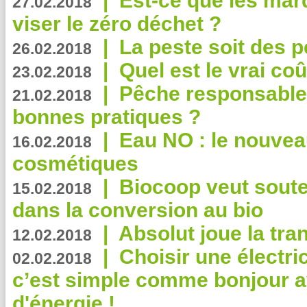
|
Est-ce que les mar
27.02.2018
viser le zéro déchet ?
|
La peste soit des p
26.02.2018
|
Quel est le vrai coû
23.02.2018
|
Pêche responsable,
21.02.2018
bonnes pratiques ?
|
Eau NO : le nouvea
16.02.2018
cosmétiques
|
Biocoop veut souten
15.02.2018
dans la conversion au bio
|
Absolut joue la tr
12.02.2018
|
Choisir une électri
02.02.2018
c’est simple comme bonjour 
d'énergie !