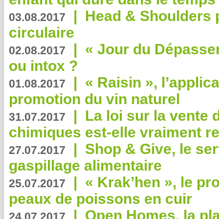
|
Head & Shoulders
03.08.2017
circulaire
|
« Jour du Dépassem
02.08.2017
ou intox ?
|
« Raisin », l’applica
01.08.2017
promotion du vin naturel
|
La loi sur la vente
31.07.2017
chimiques est-elle vraiment r
|
Shop & Give, le serv
27.07.2017
gaspillage alimentaire
|
« Krak’hen », le pr
25.07.2017
peaux de poissons en cuir
|
Open Homes, la pla
24.07.2017