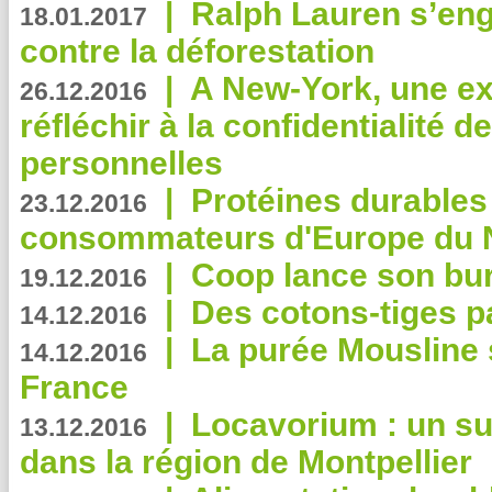
|
Ralph Lauren s’eng
18.01.2017
contre la déforestation
|
A New-York, une exp
26.12.2016
réfléchir à la confidentialité 
personnelles
|
Protéines durables 
23.12.2016
consommateurs d'Europe du 
|
Coop lance son bur
19.12.2016
|
Des cotons-tiges pa
14.12.2016
|
La purée Mousline 
14.12.2016
France
|
Locavorium : un s
13.12.2016
dans la région de Montpellier