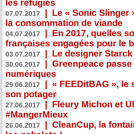
les réfugiés
|
Le « Sonic Slinger »
07.07.2017
la consommation de viande
|
En 2017, quelles so
04.07.2017
françaises engagées pour le b
|
Le designer Starck 
03.07.2017
|
Greenpeace passe a
30.06.2017
numériques
|
« FEEDitBAG », le s
29.06.2017
son potager
|
Fleury Michon et Ul
27.06.2017
#MangerMieux
|
CleanCup, la fontai
26.06.2017