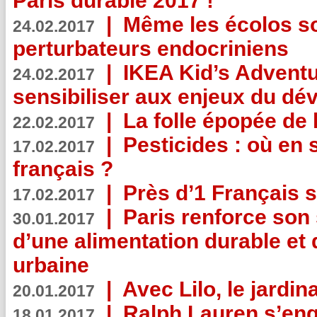
Paris durable 2017 !
|
Même les écolos s
24.02.2017
perturbateurs endocriniens
|
IKEA Kid’s Adventu
24.02.2017
sensibiliser aux enjeux du d
|
La folle épopée de 
22.02.2017
|
Pesticides : où en 
17.02.2017
français ?
|
Près d’1 Français su
17.02.2017
|
Paris renforce son
30.01.2017
d’une alimentation durable et 
urbaine
|
Avec Lilo, le jardin
20.01.2017
|
Ralph Lauren s’eng
18.01.2017