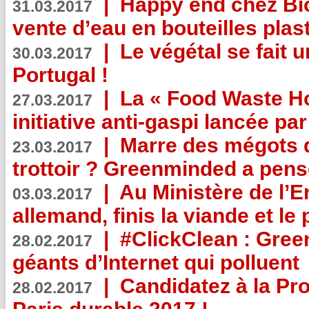
|
Happy end chez Bio
31.03.2017
vente d’eau en bouteilles plas
|
Le végétal se fait 
30.03.2017
Portugal !
|
La « Food Waste Hot
27.03.2017
initiative anti-gaspi lancée pa
|
Marre des mégots q
23.03.2017
trottoir ? Greenminded a pens
|
Au Ministère de l’
03.03.2017
allemand, finis la viande et le
|
#ClickClean : Gree
28.02.2017
géants d’Internet qui polluent
|
Candidatez à la Pr
28.02.2017