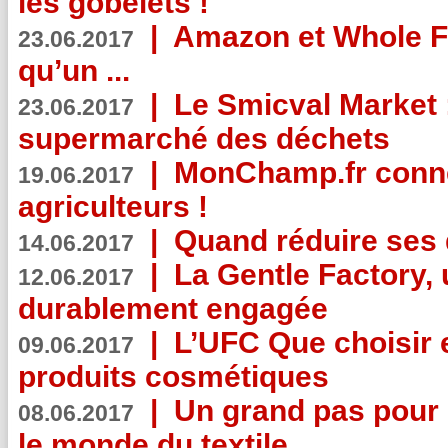
les gobelets !
|
Amazon et Whole F
23.06.2017
qu’un ...
|
Le Smicval Market :
23.06.2017
supermarché des déchets
|
MonChamp.fr conne
19.06.2017
agriculteurs !
|
Quand réduire ses 
14.06.2017
|
La Gentle Factory, 
12.06.2017
durablement engagée
|
L’UFC Que choisir e
09.06.2017
produits cosmétiques
|
Un grand pas pour 
08.06.2017
le monde du textile