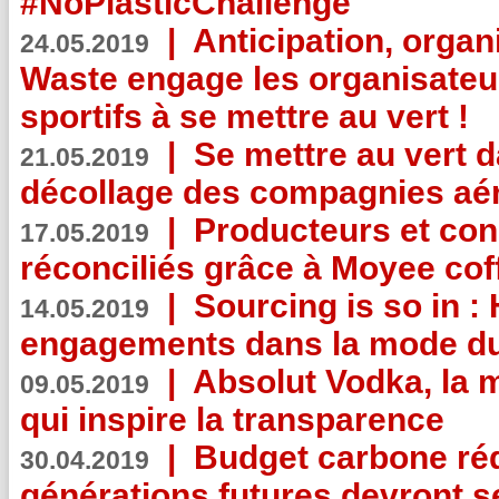
#NoPlasticChallenge
|
Anticipation, organi
24.05.2019
Waste engage les organisate
sportifs à se mettre au vert !
|
Se mettre au vert da
21.05.2019
décollage des compagnies aé
|
Producteurs et co
17.05.2019
réconciliés grâce à Moyee cof
|
Sourcing is so in 
14.05.2019
engagements dans la mode du
|
Absolut Vodka, la 
09.05.2019
qui inspire la transparence
|
Budget carbone rédu
30.04.2019
générations futures devront se