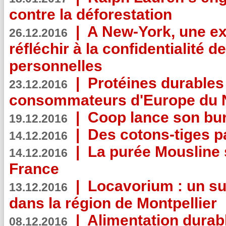
contre la déforestation
|
A New-York, une exp
26.12.2016
réfléchir à la confidentialité 
personnelles
|
Protéines durables 
23.12.2016
consommateurs d'Europe du 
|
Coop lance son bur
19.12.2016
|
Des cotons-tiges pa
14.12.2016
|
La purée Mousline 
14.12.2016
France
|
Locavorium : un s
13.12.2016
dans la région de Montpellier
|
Alimentation durab
08.12.2016