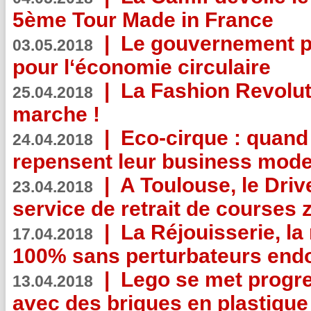
5ème Tour Made in France
|
Le gouvernement p
03.05.2018
pour l‘économie circulaire
|
La Fashion Revolut
25.04.2018
marche !
|
Eco-cirque : quand
24.04.2018
repensent leur business mode
|
A Toulouse, le Driv
23.04.2018
service de retrait de courses 
|
La Réjouisserie, la
17.04.2018
100% sans perturbateurs end
|
Lego se met progr
13.04.2018
avec des briques en plastique