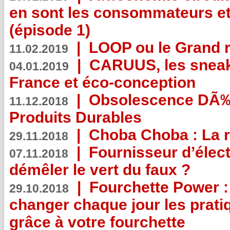
en sont les consommateurs et
(épisode 1)
|
LOOP ou le Grand r
11.02.2019
|
CARUUS, les sneake
04.01.2019
France et éco-conception
|
Obsolescence DÃ
11.12.2018
Produits Durables
|
Choba Choba : La r
29.11.2018
|
Fournisseur d’élec
07.11.2018
démêler le vert du faux ?
|
Fourchette Power 
29.10.2018
changer chaque jour les prati
grâce à votre fourchette