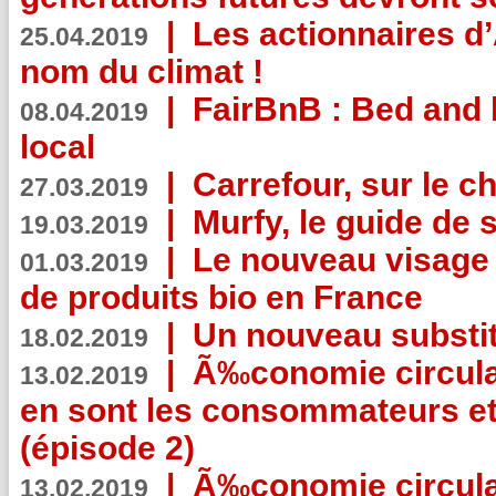
|
Les actionnaires 
25.04.2019
nom du climat !
|
FairBnB : Bed and 
08.04.2019
local
|
Carrefour, sur le c
27.03.2019
|
Murfy, le guide de 
19.03.2019
|
Le nouveau visag
01.03.2019
de produits bio en France
|
Un nouveau substit
18.02.2019
|
Ã‰conomie circulair
13.02.2019
en sont les consommateurs et
(épisode 2)
|
Ã‰conomie circulair
13.02.2019