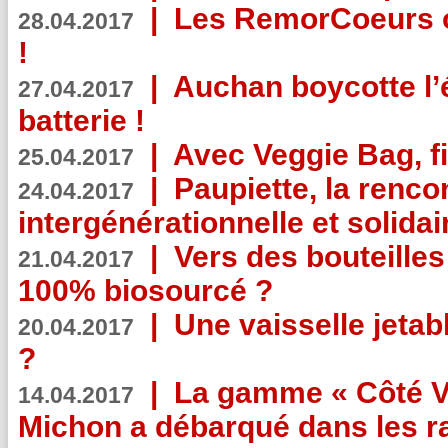
|
Les RemorCoeurs on
28.04.2017
!
|
Auchan boycotte l’
27.04.2017
batterie !
|
Avec Veggie Bag, fi
25.04.2017
|
Paupiette, la renco
24.04.2017
intergénérationnelle et solidair
|
Vers des bouteilles
21.04.2017
100% biosourcé ?
|
Une vaisselle jeta
20.04.2017
?
|
La gamme « Côté Vé
14.04.2017
Michon a débarqué dans les r