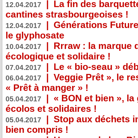
|
La fin des barquett
12.04.2017
cantines strasbourgeoises !
|
Générations Future
12.04.2017
le glyphosate
|
Rrraw : la marque 
10.04.2017
écologique et solidaire !
|
Le « bio-seau » déb
07.04.2017
|
Veggie Prêt », le r
06.04.2017
« Prêt à manger » !
|
« BON et bien », l
05.04.2017
écolos et solidaires !
|
Stop aux déchets i
05.04.2017
bien compris !