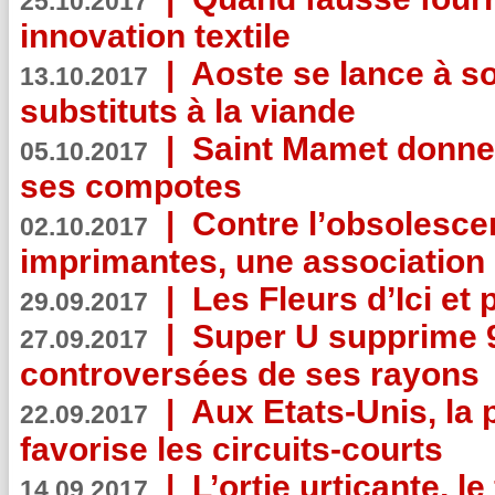
25.10.2017
innovation textile
|
Aoste se lance à so
13.10.2017
substituts à la viande
|
Saint Mamet donne 
05.10.2017
ses compotes
|
Contre l’obsolesc
02.10.2017
imprimantes, une association 
|
Les Fleurs d’Ici et p
29.09.2017
|
Super U supprime 
27.09.2017
controversées de ses rayons
|
Aux Etats-Unis, la
22.09.2017
favorise les circuits-courts
|
L’ortie urticante, le
14.09.2017