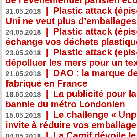
de l’événementiel parisien éc
|
Plastic attack (épi
31.05.2018
Uni ne veut plus d’emballages
|
Plastic attack (épi
24.05.2018
échange vos déchets plastiqu
|
Plastic attack (epis
23.05.2018
dépolluer les mers pour un text
|
DAO : la marque de 
21.05.2018
fabriqué en France
|
La publicité pour la
18.05.2018
bannie du métro Londonien
|
Le challenge « Unp
15.05.2018
invite à réduire vos emballage
|
La Camif dévoile 
04.05.2018