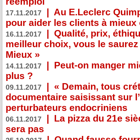
réemploi
|
Au E.Leclerc Quimp
17.11.2017
pour aider les clients à mie
|
Qualité, prix, éthiqu
16.11.2017
meilleur choix, vous le saure
Mieux »
|
Peut-on manger mi
14.11.2017
plus ?
|
« Demain, tous crét
09.11.2017
documentaire saisissant sur l
perturbateurs endocriniens
|
La pizza du 21e siè
06.11.2017
sera pas
|
Quand fausse fourr