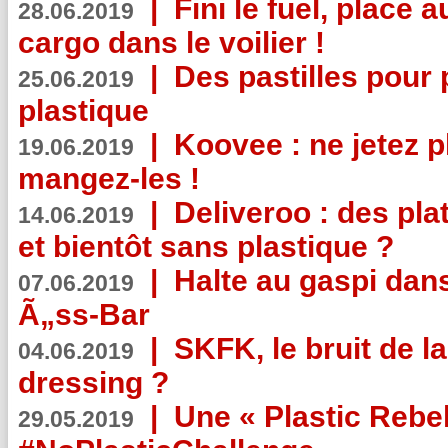
|
Fini le fuel, place a
28.06.2019
cargo dans le voilier !
|
Des pastilles pour 
25.06.2019
plastique
|
Koovee : ne jetez p
19.06.2019
mangez-les !
|
Deliveroo : des pla
14.06.2019
et bientôt sans plastique ?
|
Halte au gaspi dan
07.06.2019
Ã„ss-Bar
|
SKFK, le bruit de l
04.06.2019
dressing ?
|
Une « Plastic Rebe
29.05.2019