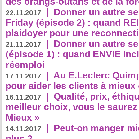
des orangs-outans et de la for
|
Donner un autre se
22.11.2017
Friday (épisode 2) : quand RE
plaidoyer pour une reconnecti
|
Donner un autre se
21.11.2017
(épisode 1) : quand ENVIE inci
réemploi
|
Au E.Leclerc Quimp
17.11.2017
pour aider les clients à mie
|
Qualité, prix, éthiqu
16.11.2017
meilleur choix, vous le saure
Mieux »
|
Peut-on manger mi
14.11.2017
plus ?