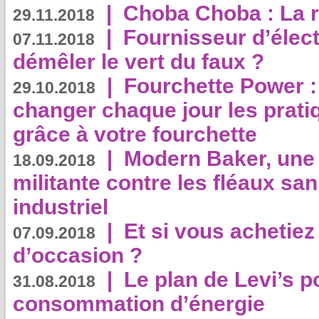
|
Choba Choba : La r
29.11.2018
|
Fournisseur d’élec
07.11.2018
démêler le vert du faux ?
|
Fourchette Power 
29.10.2018
changer chaque jour les prati
grâce à votre fourchette
|
Modern Baker, une 
18.09.2018
militante contre les fléaux san
industriel
|
Et si vous achetie
07.09.2018
d’occasion ?
|
Le plan de Levi’s p
31.08.2018
consommation d’énergie