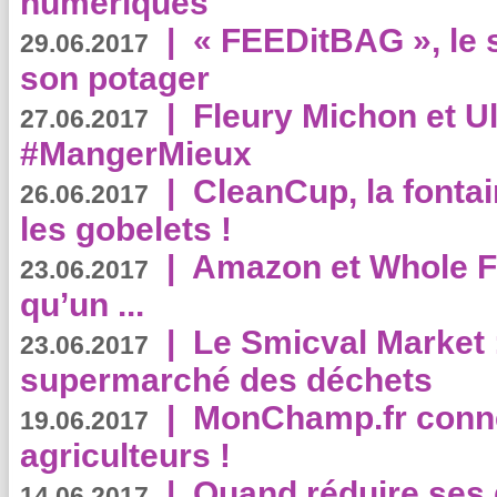
numériques
|
« FEEDitBAG », le s
29.06.2017
son potager
|
Fleury Michon et Ul
27.06.2017
#MangerMieux
|
CleanCup, la fontai
26.06.2017
les gobelets !
|
Amazon et Whole F
23.06.2017
qu’un ...
|
Le Smicval Market :
23.06.2017
supermarché des déchets
|
MonChamp.fr conne
19.06.2017
agriculteurs !
|
Quand réduire ses 
14.06.2017