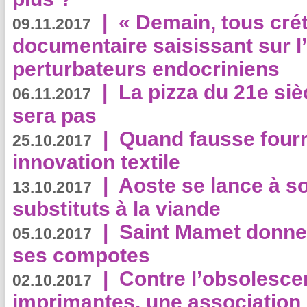
|
« Demain, tous crét
09.11.2017
documentaire saisissant sur l
perturbateurs endocriniens
|
La pizza du 21e siè
06.11.2017
sera pas
|
Quand fausse fourr
25.10.2017
innovation textile
|
Aoste se lance à so
13.10.2017
substituts à la viande
|
Saint Mamet donne 
05.10.2017
ses compotes
|
Contre l’obsolesc
02.10.2017
imprimantes, une association 