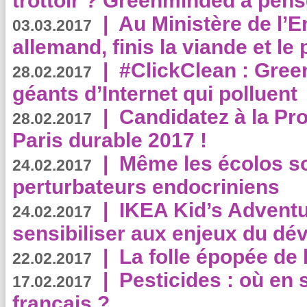
trottoir ? Greenminded a pens
|
Au Ministère de l’
03.03.2017
allemand, finis la viande et le
|
#ClickClean : Gree
28.02.2017
géants d’Internet qui polluent
|
Candidatez à la Pr
28.02.2017
Paris durable 2017 !
|
Même les écolos s
24.02.2017
perturbateurs endocriniens
|
IKEA Kid’s Adventu
24.02.2017
sensibiliser aux enjeux du d
|
La folle épopée de 
22.02.2017
|
Pesticides : où en 
17.02.2017
français ?