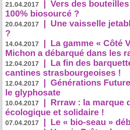
|
Vers des bouteilles
21.04.2017
100% biosourcé ?
|
Une vaisselle jeta
20.04.2017
?
|
La gamme « Côté Vé
14.04.2017
Michon a débarqué dans les r
|
La fin des barquett
12.04.2017
cantines strasbourgeoises !
|
Générations Future
12.04.2017
le glyphosate
|
Rrraw : la marque 
10.04.2017
écologique et solidaire !
|
Le « bio-seau » déb
07.04.2017