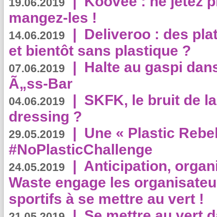
|
Koovee : ne jetez p
19.06.2019
mangez-les !
|
Deliveroo : des pla
14.06.2019
et bientôt sans plastique ?
|
Halte au gaspi dan
07.06.2019
Ã„ss-Bar
|
SKFK, le bruit de l
04.06.2019
dressing ?
|
Une « Plastic Rebe
29.05.2019
#NoPlasticChallenge
|
Anticipation, organi
24.05.2019
Waste engage les organisate
sportifs à se mettre au vert !
|
Se mettre au vert da
21.05.2019