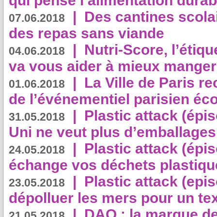
qui pense l’alimentation dura
|
Des cantines scola
07.06.2018
des repas sans viande
|
Nutri-Score, l’étiqu
04.06.2018
va vous aider à mieux manger
|
La Ville de Paris r
01.06.2018
de l’événementiel parisien éc
|
Plastic attack (épi
31.05.2018
Uni ne veut plus d’emballages
|
Plastic attack (épi
24.05.2018
échange vos déchets plastiqu
|
Plastic attack (epis
23.05.2018
dépolluer les mers pour un text
|
DAO : la marque de 
21.05.2018