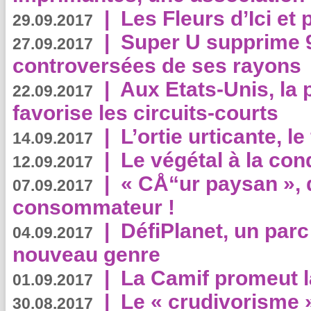
|
Les Fleurs d’Ici et p
29.09.2017
|
Super U supprime 
27.09.2017
controversées de ses rayons
|
Aux Etats-Unis, la
22.09.2017
favorise les circuits-courts
|
L’ortie urticante, le
14.09.2017
|
Le végétal à la con
12.09.2017
|
« CÅ“ur paysan », 
07.09.2017
consommateur !
|
DéfiPlanet, un parc
04.09.2017
nouveau genre
|
La Camif promeut l
01.09.2017
|
Le « crudivorisme 
30.08.2017