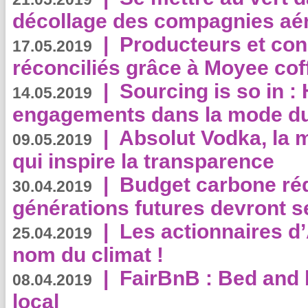
décollage des compagnies aé
|
Producteurs et co
17.05.2019
réconciliés grâce à Moyee cof
|
Sourcing is so in 
14.05.2019
engagements dans la mode du
|
Absolut Vodka, la 
09.05.2019
qui inspire la transparence
|
Budget carbone rédu
30.04.2019
générations futures devront se
|
Les actionnaires 
25.04.2019
nom du climat !
|
FairBnB : Bed and 
08.04.2019
local