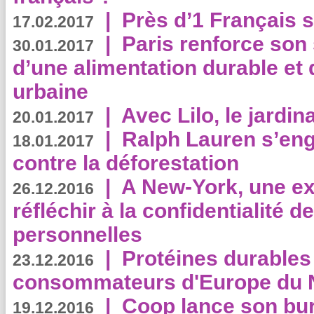
|
Près d’1 Français su
17.02.2017
|
Paris renforce son
30.01.2017
d’une alimentation durable et 
urbaine
|
Avec Lilo, le jardin
20.01.2017
|
Ralph Lauren s’eng
18.01.2017
contre la déforestation
|
A New-York, une exp
26.12.2016
réfléchir à la confidentialité 
personnelles
|
Protéines durables 
23.12.2016
consommateurs d'Europe du 
|
Coop lance son bur
19.12.2016