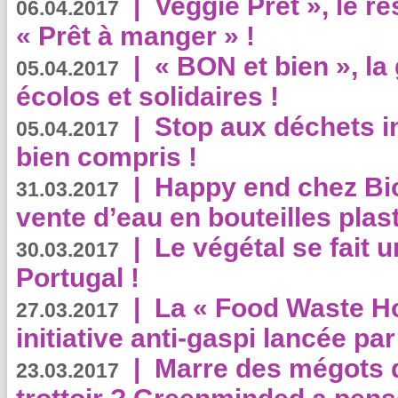
|
Veggie Prêt », le r
06.04.2017
« Prêt à manger » !
|
« BON et bien », l
05.04.2017
écolos et solidaires !
|
Stop aux déchets i
05.04.2017
bien compris !
|
Happy end chez Bio
31.03.2017
vente d’eau en bouteilles plas
|
Le végétal se fait 
30.03.2017
Portugal !
|
La « Food Waste Hot
27.03.2017
initiative anti-gaspi lancée pa
|
Marre des mégots q
23.03.2017