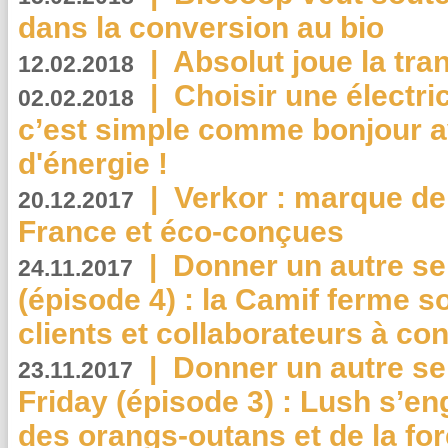
dans la conversion au bio
|
Absolut joue la tr
12.02.2018
|
Choisir une électri
02.02.2018
c’est simple comme bonjour 
d'énergie !
|
Verkor : marque de
20.12.2017
France et éco-conçues
|
Donner un autre se
24.11.2017
(épisode 4) : la Camif ferme so
clients et collaborateurs à 
|
Donner un autre se
23.11.2017
Friday (épisode 3) : Lush s’en
des orangs-outans et de la for