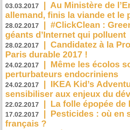
|
Au Ministère de l’
03.03.2017
allemand, finis la viande et le
|
#ClickClean : Gree
28.02.2017
géants d’Internet qui polluent
|
Candidatez à la Pr
28.02.2017
Paris durable 2017 !
|
Même les écolos s
24.02.2017
perturbateurs endocriniens
|
IKEA Kid’s Adventu
24.02.2017
sensibiliser aux enjeux du d
|
La folle épopée de 
22.02.2017
|
Pesticides : où en 
17.02.2017
français ?