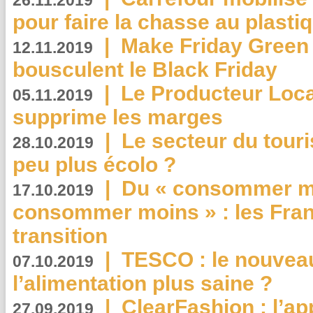
26.11.2019
pour faire la chasse au plasti
|
Make Friday Green 
12.11.2019
bousculent le Black Friday
|
Le Producteur Local
05.11.2019
supprime les marges
|
Le secteur du touri
28.10.2019
peu plus écolo ?
|
Du « consommer mi
17.10.2019
consommer moins » : les Fran
transition
|
TESCO : le nouvea
07.10.2019
l’alimentation plus saine ?
|
ClearFashion : l’ap
27.09.2019