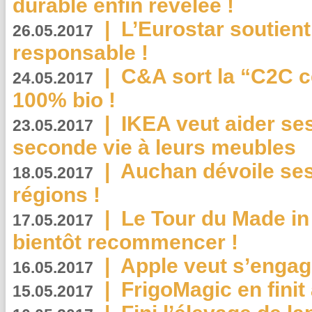
durable enfin révélée !
|
L’Eurostar soutient
26.05.2017
responsable !
|
C&A sort la “C2C c
24.05.2017
100% bio !
|
IKEA veut aider se
23.05.2017
seconde vie à leurs meubles
|
Auchan dévoile se
18.05.2017
régions !
|
Le Tour du Made in
17.05.2017
bientôt recommencer !
|
Apple veut s’engage
16.05.2017
|
FrigoMagic en finit 
15.05.2017