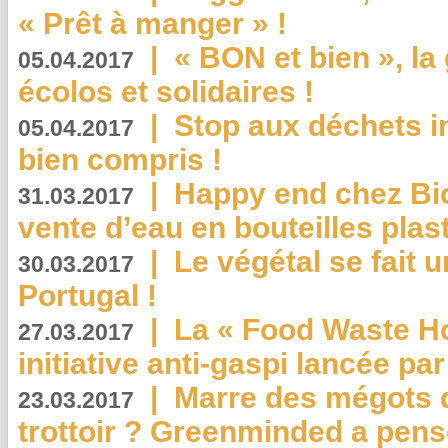
« Prêt à manger » !
|
« BON et bien », l
05.04.2017
écolos et solidaires !
|
Stop aux déchets i
05.04.2017
bien compris !
|
Happy end chez Bio
31.03.2017
vente d’eau en bouteilles plas
|
Le végétal se fait 
30.03.2017
Portugal !
|
La « Food Waste Hot
27.03.2017
initiative anti-gaspi lancée pa
|
Marre des mégots q
23.03.2017
trottoir ? Greenminded a pens