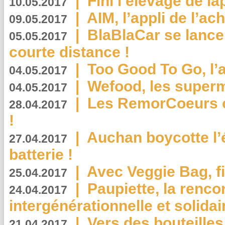
|
Fini l’élevage de la
10.05.2017
|
AIM, l’appli de l’ac
09.05.2017
|
BlaBlaCar se lance
05.05.2017
courte distance !
|
Too Good To Go, l’a
04.05.2017
|
Wefood, les superm
04.05.2017
|
Les RemorCoeurs on
28.04.2017
!
|
Auchan boycotte l’
27.04.2017
batterie !
|
Avec Veggie Bag, fi
25.04.2017
|
Paupiette, la renco
24.04.2017
intergénérationnelle et solidair
|
Vers des bouteilles
21.04.2017