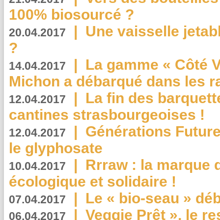
100% biosourcé ?
|
Une vaisselle jeta
20.04.2017
?
|
La gamme « Côté Vé
14.04.2017
Michon a débarqué dans les r
|
La fin des barquett
12.04.2017
cantines strasbourgeoises !
|
Générations Future
12.04.2017
le glyphosate
|
Rrraw : la marque 
10.04.2017
écologique et solidaire !
|
Le « bio-seau » déb
07.04.2017
|
Veggie Prêt », le r
06.04.2017