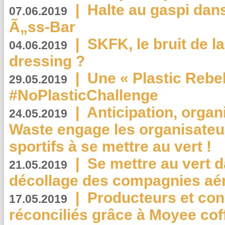
|
Halte au gaspi dan
07.06.2019
Ã„ss-Bar
|
SKFK, le bruit de l
04.06.2019
dressing ?
|
Une « Plastic Rebe
29.05.2019
#NoPlasticChallenge
|
Anticipation, organi
24.05.2019
Waste engage les organisate
sportifs à se mettre au vert !
|
Se mettre au vert da
21.05.2019
décollage des compagnies aé
|
Producteurs et co
17.05.2019
réconciliés grâce à Moyee cof