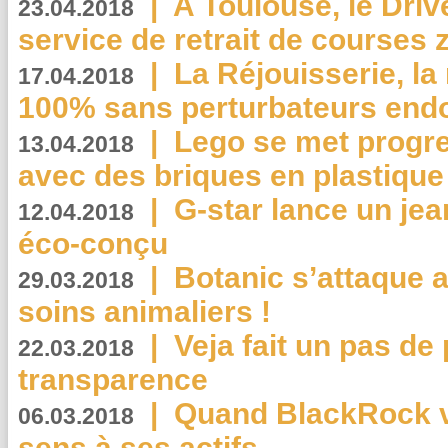
|
A Toulouse, le Driv
23.04.2018
service de retrait de courses 
|
La Réjouisserie, la
17.04.2018
100% sans perturbateurs end
|
Lego se met progr
13.04.2018
avec des briques en plastique
|
G-star lance un jea
12.04.2018
éco-conçu
|
Botanic s’attaque 
29.03.2018
soins animaliers !
|
Veja fait un pas de 
22.03.2018
transparence
|
Quand BlackRock v
06.03.2018
sens à ses actifs