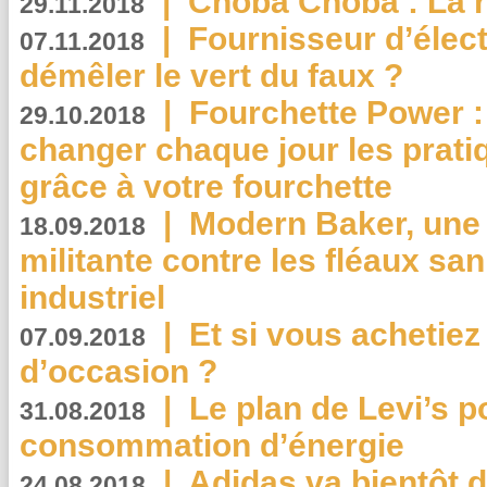
|
Choba Choba : La r
29.11.2018
|
Fournisseur d’élec
07.11.2018
démêler le vert du faux ?
|
Fourchette Power 
29.10.2018
changer chaque jour les prati
grâce à votre fourchette
|
Modern Baker, une 
18.09.2018
militante contre les fléaux san
industriel
|
Et si vous achetie
07.09.2018
d’occasion ?
|
Le plan de Levi’s p
31.08.2018
consommation d’énergie
|
Adidas va bientôt d
24.08.2018