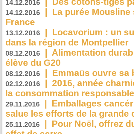
|
Des cotons-tiges pa
14.12.2016
|
La purée Mousline 
14.12.2016
France
|
Locavorium : un s
13.12.2016
dans la région de Montpellier
|
Alimentation durab
08.12.2016
élève du G20
|
Emmaüs ouvre sa bo
08.12.2016
|
2016, année charni
02.12.2016
la consommation responsable
|
Emballages cancér
29.11.2016
salue les efforts de la grande 
|
Pour Noël, offrez d
25.11.2016
effet de serre