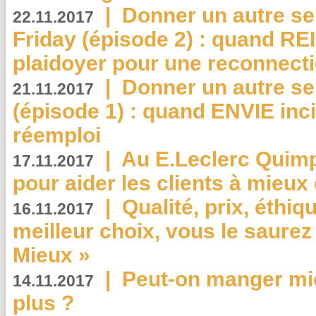
|
Donner un autre se
22.11.2017
Friday (épisode 2) : quand RE
plaidoyer pour une reconnecti
|
Donner un autre se
21.11.2017
(épisode 1) : quand ENVIE inci
réemploi
|
Au E.Leclerc Quimp
17.11.2017
pour aider les clients à mie
|
Qualité, prix, éthiqu
16.11.2017
meilleur choix, vous le saure
Mieux »
|
Peut-on manger mi
14.11.2017
plus ?