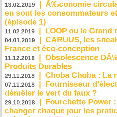
|
Ã‰conomie circulair
13.02.2019
en sont les consommateurs et
(épisode 1)
|
LOOP ou le Grand r
11.02.2019
|
CARUUS, les sneake
04.01.2019
France et éco-conception
|
Obsolescence DÃ
11.12.2018
Produits Durables
|
Choba Choba : La r
29.11.2018
|
Fournisseur d’élec
07.11.2018
démêler le vert du faux ?
|
Fourchette Power 
29.10.2018
changer chaque jour les prati