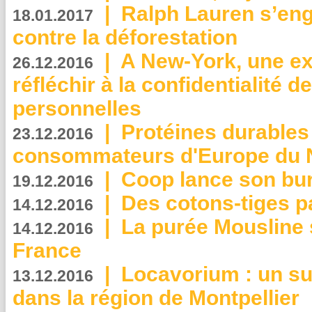
|
Ralph Lauren s’eng
18.01.2017
contre la déforestation
|
A New-York, une exp
26.12.2016
réfléchir à la confidentialité 
personnelles
|
Protéines durables 
23.12.2016
consommateurs d'Europe du 
|
Coop lance son bur
19.12.2016
|
Des cotons-tiges pa
14.12.2016
|
La purée Mousline 
14.12.2016
France
|
Locavorium : un s
13.12.2016
dans la région de Montpellier