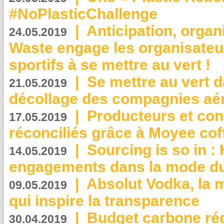
#NoPlasticChallenge
|
Anticipation, organi
24.05.2019
Waste engage les organisate
sportifs à se mettre au vert !
|
Se mettre au vert da
21.05.2019
décollage des compagnies aé
|
Producteurs et co
17.05.2019
réconciliés grâce à Moyee cof
|
Sourcing is so in 
14.05.2019
engagements dans la mode du
|
Absolut Vodka, la 
09.05.2019
qui inspire la transparence
|
Budget carbone rédu
30.04.2019