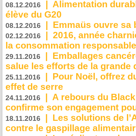
|
Alimentation durab
08.12.2016
élève du G20
|
Emmaüs ouvre sa bo
08.12.2016
|
2016, année charni
02.12.2016
la consommation responsable
|
Emballages cancér
29.11.2016
salue les efforts de la grande 
|
Pour Noël, offrez d
25.11.2016
effet de serre
|
A rebours du Black
24.11.2016
confirme son engagement pour
|
Les solutions de l
18.11.2016
contre le gaspillage alimentair