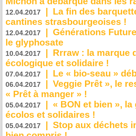
Michon a débarqué dans les r
|
La fin des barquett
12.04.2017
cantines strasbourgeoises !
|
Générations Future
12.04.2017
le glyphosate
|
Rrraw : la marque 
10.04.2017
écologique et solidaire !
|
Le « bio-seau » déb
07.04.2017
|
Veggie Prêt », le r
06.04.2017
« Prêt à manger » !
|
« BON et bien », l
05.04.2017
écolos et solidaires !
|
Stop aux déchets i
05.04.2017
bien compris !