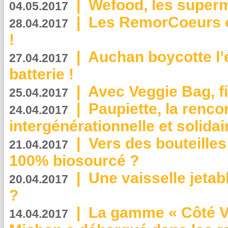
|
Wefood, les superm
04.05.2017
|
Les RemorCoeurs on
28.04.2017
!
|
Auchan boycotte l’
27.04.2017
batterie !
|
Avec Veggie Bag, fi
25.04.2017
|
Paupiette, la renco
24.04.2017
intergénérationnelle et solidair
|
Vers des bouteilles
21.04.2017
100% biosourcé ?
|
Une vaisselle jeta
20.04.2017
?
|
La gamme « Côté Vé
14.04.2017