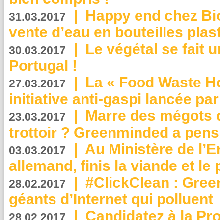
|
Happy end chez Bio
31.03.2017
vente d’eau en bouteilles plas
|
Le végétal se fait 
30.03.2017
Portugal !
|
La « Food Waste Hot
27.03.2017
initiative anti-gaspi lancée pa
|
Marre des mégots q
23.03.2017
trottoir ? Greenminded a pens
|
Au Ministère de l’
03.03.2017
allemand, finis la viande et le
|
#ClickClean : Gree
28.02.2017
géants d’Internet qui polluent
|
Candidatez à la Pr
28.02.2017