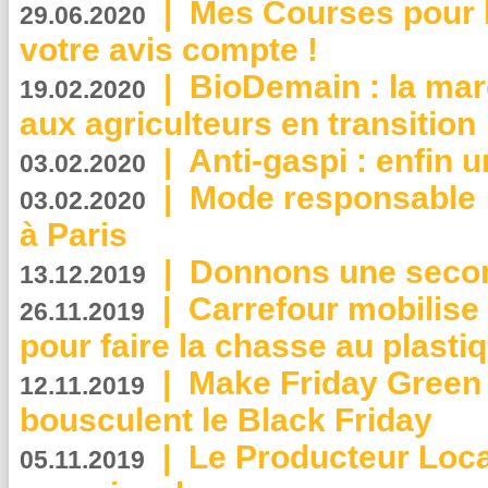
|
Mes Courses pour l
29.06.2020
votre avis compte !
|
BioDemain : la mar
19.02.2020
aux agriculteurs en transition
|
Anti-gaspi : enfin 
03.02.2020
|
Mode responsable : 
03.02.2020
à Paris
|
Donnons une second
13.12.2019
|
Carrefour mobilis
26.11.2019
pour faire la chasse au plasti
|
Make Friday Green 
12.11.2019
bousculent le Black Friday
|
Le Producteur Local
05.11.2019