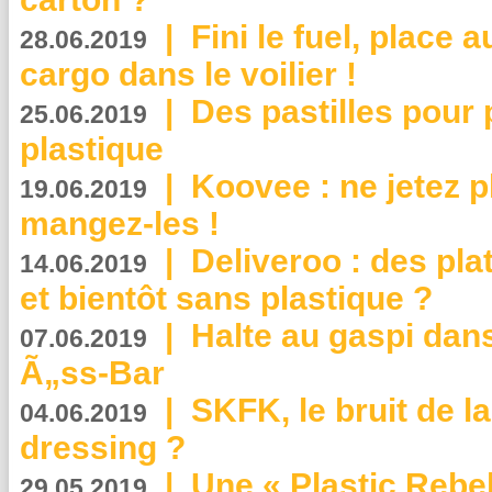
|
Fini le fuel, place a
28.06.2019
cargo dans le voilier !
|
Des pastilles pour 
25.06.2019
plastique
|
Koovee : ne jetez p
19.06.2019
mangez-les !
|
Deliveroo : des pla
14.06.2019
et bientôt sans plastique ?
|
Halte au gaspi dan
07.06.2019
Ã„ss-Bar
|
SKFK, le bruit de l
04.06.2019
dressing ?
|
Une « Plastic Rebe
29.05.2019