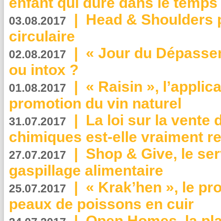
enfant qui dure dans le temps 
|
Head & Shoulders
03.08.2017
circulaire
|
« Jour du Dépassem
02.08.2017
ou intox ?
|
« Raisin », l’applica
01.08.2017
promotion du vin naturel
|
La loi sur la vente
31.07.2017
chimiques est-elle vraiment r
|
Shop & Give, le serv
27.07.2017
gaspillage alimentaire
|
« Krak’hen », le pr
25.07.2017
peaux de poissons en cuir
|
Open Homes, la pla