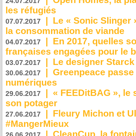
24.07.2017
les réfugiés
|
Le « Sonic Slinger »
07.07.2017
la consommation de viande
|
En 2017, quelles so
04.07.2017
françaises engagées pour le b
|
Le designer Starck 
03.07.2017
|
Greenpeace passe a
30.06.2017
numériques
|
« FEEDitBAG », le s
29.06.2017
son potager
|
Fleury Michon et Ul
27.06.2017
#MangerMieux
|
CleanCup, la fontai
26.06.2017