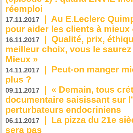
réemploi
|
Au E.Leclerc Quimp
17.11.2017
pour aider les clients à mie
|
Qualité, prix, éthiqu
16.11.2017
meilleur choix, vous le saure
Mieux »
|
Peut-on manger mi
14.11.2017
plus ?
|
« Demain, tous crét
09.11.2017
documentaire saisissant sur l
perturbateurs endocriniens
|
La pizza du 21e siè
06.11.2017
sera pas