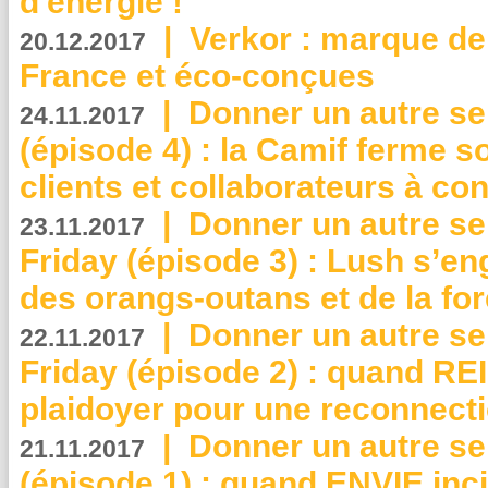
d'énergie !
|
Verkor : marque de
20.12.2017
France et éco-conçues
|
Donner un autre se
24.11.2017
(épisode 4) : la Camif ferme so
clients et collaborateurs à 
|
Donner un autre se
23.11.2017
Friday (épisode 3) : Lush s’en
des orangs-outans et de la for
|
Donner un autre se
22.11.2017
Friday (épisode 2) : quand RE
plaidoyer pour une reconnecti
|
Donner un autre se
21.11.2017
(épisode 1) : quand ENVIE inci