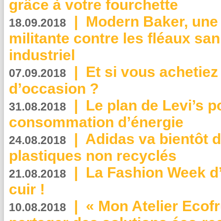
grâce à votre fourchette
|
Modern Baker, une 
18.09.2018
militante contre les fléaux san
industriel
|
Et si vous achetie
07.09.2018
d’occasion ?
|
Le plan de Levi’s p
31.08.2018
consommation d’énergie
|
Adidas va bientôt d
24.08.2018
plastiques non recyclés
|
La Fashion Week d’
21.08.2018
cuir !
|
« Mon Atelier Ecofr
10.08.2018