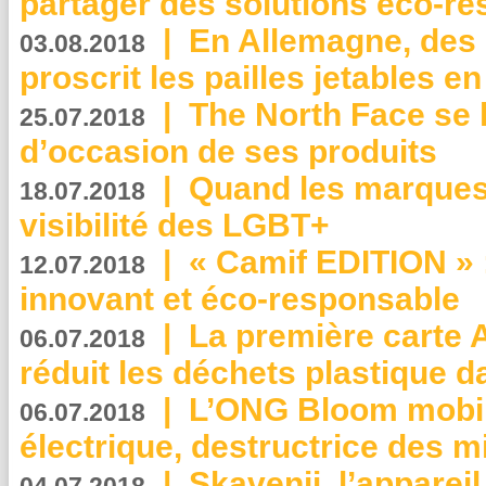
partager des solutions éco-r
|
En Allemagne, des
03.08.2018
proscrit les pailles jetables e
|
The North Face se 
25.07.2018
d’occasion de ses produits
|
Quand les marques
18.07.2018
visibilité des LGBT+
|
« Camif EDITION » :
12.07.2018
innovant et éco-responsable
|
La première carte 
06.07.2018
réduit les déchets plastique 
|
L’ONG Bloom mobil
06.07.2018
électrique, destructrice des m
|
Skavenji, l’apparei