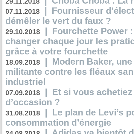
|
Choba Choba : La r
29.11.2018
|
Fournisseur d’élec
07.11.2018
démêler le vert du faux ?
|
Fourchette Power 
29.10.2018
changer chaque jour les prati
grâce à votre fourchette
|
Modern Baker, une 
18.09.2018
militante contre les fléaux san
industriel
|
Et si vous achetie
07.09.2018
d’occasion ?
|
Le plan de Levi’s p
31.08.2018
consommation d’énergie
|
Adidas va bientôt d
24.08.2018