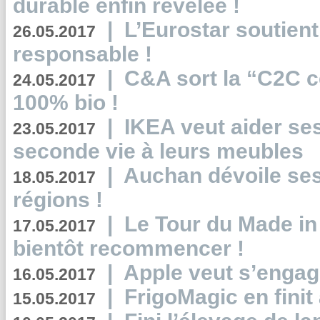
durable enfin révélée !
|
L’Eurostar soutient
26.05.2017
responsable !
|
C&A sort la “C2C c
24.05.2017
100% bio !
|
IKEA veut aider se
23.05.2017
seconde vie à leurs meubles
|
Auchan dévoile se
18.05.2017
régions !
|
Le Tour du Made in
17.05.2017
bientôt recommencer !
|
Apple veut s’engage
16.05.2017
|
FrigoMagic en finit 
15.05.2017