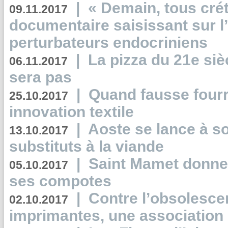
|
« Demain, tous crét
09.11.2017
documentaire saisissant sur l
perturbateurs endocriniens
|
La pizza du 21e siè
06.11.2017
sera pas
|
Quand fausse fourr
25.10.2017
innovation textile
|
Aoste se lance à so
13.10.2017
substituts à la viande
|
Saint Mamet donne 
05.10.2017
ses compotes
|
Contre l’obsolesc
02.10.2017
imprimantes, une association 