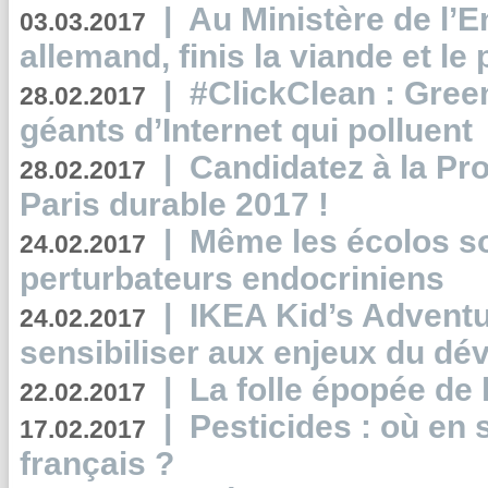
|
Au Ministère de l’
03.03.2017
allemand, finis la viande et le
|
#ClickClean : Gree
28.02.2017
géants d’Internet qui polluent
|
Candidatez à la Pr
28.02.2017
Paris durable 2017 !
|
Même les écolos s
24.02.2017
perturbateurs endocriniens
|
IKEA Kid’s Adventu
24.02.2017
sensibiliser aux enjeux du d
|
La folle épopée de 
22.02.2017
|
Pesticides : où en 
17.02.2017
français ?