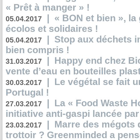
« Prêt à manger » !
|
« BON et bien », l
05.04.2017
écolos et solidaires !
|
Stop aux déchets i
05.04.2017
bien compris !
|
Happy end chez Bio
31.03.2017
vente d’eau en bouteilles plas
|
Le végétal se fait 
30.03.2017
Portugal !
|
La « Food Waste Hot
27.03.2017
initiative anti-gaspi lancée pa
|
Marre des mégots q
23.03.2017
trottoir ? Greenminded a pens