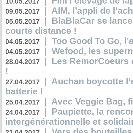
|
Fini l’élevage de la
10.05.2017
|
AIM, l’appli de l’ac
09.05.2017
|
BlaBlaCar se lance
05.05.2017
courte distance !
|
Too Good To Go, l’a
04.05.2017
|
Wefood, les superm
04.05.2017
|
Les RemorCoeurs on
28.04.2017
!
|
Auchan boycotte l’
27.04.2017
batterie !
|
Avec Veggie Bag, fi
25.04.2017
|
Paupiette, la renco
24.04.2017
intergénérationnelle et solidair
|
Vers des bouteilles
21.04.2017