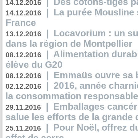
|
Des cotons-tiges pa
14.12.2016
|
La purée Mousline 
14.12.2016
France
|
Locavorium : un s
13.12.2016
dans la région de Montpellier
|
Alimentation durab
08.12.2016
élève du G20
|
Emmaüs ouvre sa bo
08.12.2016
|
2016, année charni
02.12.2016
la consommation responsable
|
Emballages cancér
29.11.2016
salue les efforts de la grande 
|
Pour Noël, offrez d
25.11.2016
effet de serre