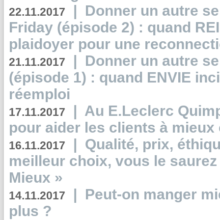
|
Donner un autre se
22.11.2017
Friday (épisode 2) : quand RE
plaidoyer pour une reconnecti
|
Donner un autre se
21.11.2017
(épisode 1) : quand ENVIE inci
réemploi
|
Au E.Leclerc Quimp
17.11.2017
pour aider les clients à mie
|
Qualité, prix, éthiqu
16.11.2017
meilleur choix, vous le saure
Mieux »
|
Peut-on manger mi
14.11.2017
plus ?