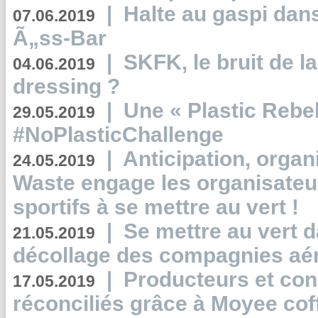
|
Halte au gaspi dan
07.06.2019
Ã„ss-Bar
|
SKFK, le bruit de l
04.06.2019
dressing ?
|
Une « Plastic Rebe
29.05.2019
#NoPlasticChallenge
|
Anticipation, organi
24.05.2019
Waste engage les organisate
sportifs à se mettre au vert !
|
Se mettre au vert da
21.05.2019
décollage des compagnies aé
|
Producteurs et co
17.05.2019
réconciliés grâce à Moyee cof