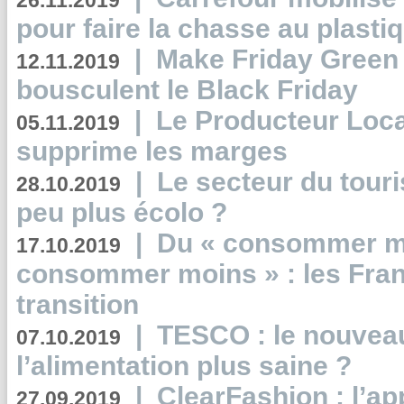
26.11.2019
pour faire la chasse au plasti
|
Make Friday Green 
12.11.2019
bousculent le Black Friday
|
Le Producteur Local
05.11.2019
supprime les marges
|
Le secteur du touri
28.10.2019
peu plus écolo ?
|
Du « consommer mi
17.10.2019
consommer moins » : les Fran
transition
|
TESCO : le nouvea
07.10.2019
l’alimentation plus saine ?
|
ClearFashion : l’ap
27.09.2019