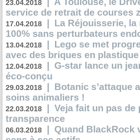
|
A Toulouse, le Driv
23.04.2018
service de retrait de courses 
|
La Réjouisserie, la
17.04.2018
100% sans perturbateurs end
|
Lego se met progr
13.04.2018
avec des briques en plastique
|
G-star lance un jea
12.04.2018
éco-conçu
|
Botanic s’attaque 
29.03.2018
soins animaliers !
|
Veja fait un pas de 
22.03.2018
transparence
|
Quand BlackRock v
06.03.2018
sens à ses actifs