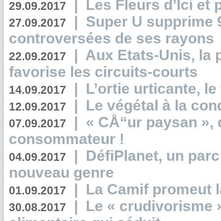
|
Les Fleurs d’Ici et p
29.09.2017
|
Super U supprime 
27.09.2017
controversées de ses rayons
|
Aux Etats-Unis, la
22.09.2017
favorise les circuits-courts
|
L’ortie urticante, le
14.09.2017
|
Le végétal à la con
12.09.2017
|
« CÅ“ur paysan », 
07.09.2017
consommateur !
|
DéfiPlanet, un parc
04.09.2017
nouveau genre
|
La Camif promeut l
01.09.2017
|
Le « crudivorisme 
30.08.2017