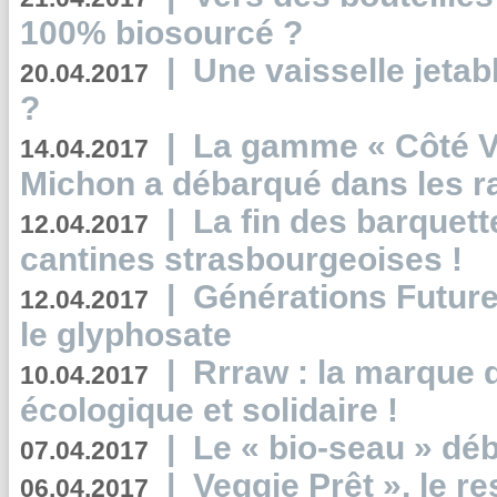
100% biosourcé ?
|
Une vaisselle jeta
20.04.2017
?
|
La gamme « Côté Vé
14.04.2017
Michon a débarqué dans les r
|
La fin des barquett
12.04.2017
cantines strasbourgeoises !
|
Générations Future
12.04.2017
le glyphosate
|
Rrraw : la marque 
10.04.2017
écologique et solidaire !
|
Le « bio-seau » déb
07.04.2017
|
Veggie Prêt », le r
06.04.2017