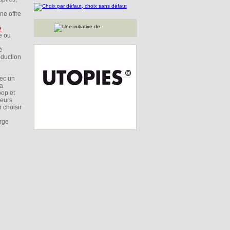
ne offre
e
ce ou
é
éduction
ec un
la
oop et
seurs
 choisir
rge