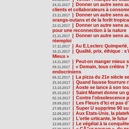
|
Donner un autre sens au 
24.11.2017
clients et collaborateurs à conso
|
Donner un autre sens au
23.11.2017
orangs-outans et de la forêt tropica
|
Donner un autre sens au
22.11.2017
pour une reconnection à la nature
|
Donner un autre sens au 
21.11.2017
réemploi
|
Au E.Leclerc Quimperlé,
17.11.2017
|
Qualité, prix, éthique : 
16.11.2017
Mieux »
|
Peut-on manger mieux s
14.11.2017
|
« Demain, tous crétins ?
09.11.2017
endocriniens
|
La pizza du 21e siècle s
06.11.2017
|
Quand fausse fourrure ri
25.10.2017
|
Aoste se lance à son tou
13.10.2017
|
Saint Mamet donne un g
05.10.2017
|
Contre l’obsolescence p
02.10.2017
|
Les Fleurs d’Ici et pas d’
29.09.2017
|
Super U supprime 90 su
27.09.2017
|
Aux Etats-Unis, la plate
22.09.2017
|
L’ortie urticante, le futur
14.09.2017
|
Le végétal à la conquête
12.09.2017
|
« CÅ“ur paysan », du p