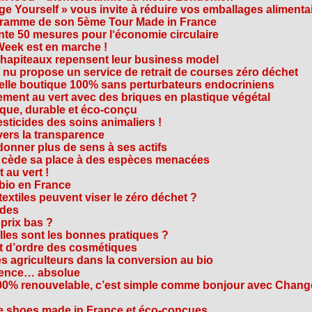
e Yourself » vous invite à réduire vos emballages alimenta
ogramme de son 5ème Tour Made in France
te 50 mesures pour l‘économie circulaire
Week est en marche !
chapiteaux repensent leur business model
t nu propose un service de retrait de courses zéro déchet
velle boutique 100% sans perturbateurs endocriniens
ment au vert avec des briques en plastique végétal
ique, durable et éco-conçu
sticides des soins animaliers !
 vers la transparence
nner plus de sens à ses actifs
e cède sa place à des espèces menacées
 au vert !
 bio en France
extiles peuvent viser le zéro déchet ?
ides
 prix bas ?
les sont les bonnes pratiques ?
t d’ordre des cosmétiques
s agriculteurs dans la conversion au bio
arence… absolue
 100% renouvelable, c’est simple comme bonjour avec Chan
te shoes made in France et éco-conçues