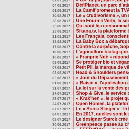
07.09.2017
|
DéfiPlanet, un parc d’at
04.09.2017
|
La Camif promeut la TVA
01.09.2017
|
Le « crudivorisme », un 
30.08.2017
|
Une Fourmii Verte, le ser
28.08.2017
|
Qui sont les consommat
25.08.2017
|
Sikana.tv, la plateform
23.08.2017
|
Les Français, conscients
21.08.2017
|
La Baby Box a débarqué
18.08.2017
|
Contre la surpêche, Soph
17.08.2017
|
L’agriculture biologique
16.08.2017
|
« Franprix Noé » répond
10.08.2017
|
Se protéger bio et végan,
09.08.2017
|
Petit Pli, la marque de 
07.08.2017
|
Head & Shoulders pense
03.08.2017
|
« Jour du Dépassement Pl
02.08.2017
|
« Raisin », l’application 
01.08.2017
|
La loi sur la vente des 
31.07.2017
|
Shop & Give, le service q
27.07.2017
|
« Krak’hen », le projet 
25.07.2017
|
Open Homes, la plateform
24.07.2017
|
Le « Sonic Slinger » : l
07.07.2017
|
En 2017, quelles sont le
04.07.2017
|
Le designer Starck crée 
03.07.2017
|
Greenpeace passe au cri
30.06.2017