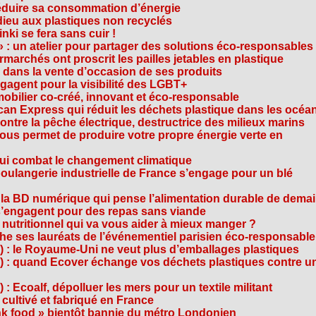
réduire sa consommation d’énergie
dieu aux plastiques non recyclés
ki se fera sans cuir !
» : un atelier pour partager des solutions éco-responsables
archés ont proscrit les pailles jetables en plastique
 dans la vente d’occasion de ses produits
agent pour la visibilité des LGBT+
mobilier co-créé, innovant et éco-responsable
can Express qui réduit les déchets plastique dans les océa
ntre la pêche électrique, destructrice des milieux marins
 vous permet de produire votre propre énergie verte en
ui combat le changement climatique
boulangerie industrielle de France s’engage pour un blé
, la BD numérique qui pense l’alimentation durable de dema
s’engagent pour des repas sans viande
e nutritionnel qui va vous aider à mieux manger ?
che ses lauréats de l’événementiel parisien éco-responsable
3) : le Royaume-Uni ne veut plus d’emballages plastiques
 2) : quand Ecover échange vos déchets plastiques contre u
) : Ecoalf, dépolluer les mers pour un textile militant
cultivé et fabriqué en France
unk food » bientôt bannie du métro Londonien