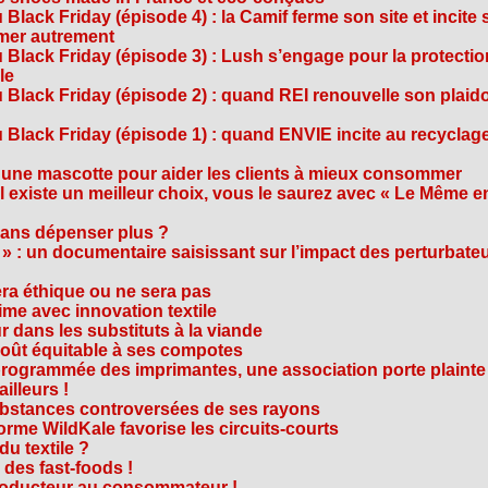
Black Friday (épisode 4) : la Camif ferme son site et incite 
mmer autrement
 Black Friday (épisode 3) : Lush s’engage pour la protecti
le
 Black Friday (épisode 2) : quand REI renouvelle son plaid
Black Friday (épisode 1) : quand ENVIE incite au recyclage
 une mascotte pour aider les clients à mieux consommer
s’il existe un meilleur choix, vous le saurez avec « Le Même e
ans dépenser plus ?
 » : un documentaire saisissant sur l’impact des perturbate
era éthique ou ne sera pas
me avec innovation textile
r dans les substituts à la viande
oût équitable à ses compotes
rogrammée des imprimantes, une association porte plainte
ailleurs !
bstances controversées de ses rayons
forme WildKale favorise les circuits-courts
 du textile ?
 des fast-foods !
roducteur au consommateur !