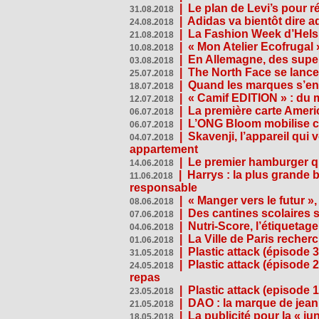
|
Le plan de Levi’s pour 
31.08.2018
|
Adidas va bientôt dire a
24.08.2018
|
La Fashion Week d’Helsin
21.08.2018
|
« Mon Atelier Ecofrugal 
10.08.2018
|
En Allemagne, des superm
03.08.2018
|
The North Face se lance
25.07.2018
|
Quand les marques s’eng
18.07.2018
|
« Camif EDITION » : du 
12.07.2018
|
La première carte Ameri
06.07.2018
|
L’ONG Bloom mobilise co
06.07.2018
|
Skavenji, l’appareil qui
04.07.2018
appartement
|
Le premier hamburger q
14.06.2018
|
Harrys : la plus grande 
11.06.2018
responsable
|
« Manger vers le futur »
08.06.2018
|
Des cantines scolaires 
07.06.2018
|
Nutri-Score, l’étiquetag
04.06.2018
|
La Ville de Paris recher
01.06.2018
|
Plastic attack (épisode 
31.05.2018
|
Plastic attack (épisode
24.05.2018
repas
|
Plastic attack (episode 1
23.05.2018
|
DAO : la marque de jean 
21.05.2018
|
La publicité pour la « j
18.05.2018