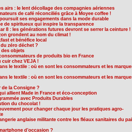
es airs : le lent décollage des compagnies aériennes
teurs de café réconciliés grâce à Moyee coffee !
M poursuit ses engagements dans la mode durable
 de spiritueux qui inspire la transparence
r 8 : les générations futures devront se serrer la ceinture !
on grondent au nom du climat !
ast et bénéfice local
 du zéro déchet ?
e des objets
consommateurs de produits bio en France
 cuir chez VEJA !
ns le textile : où en sont les consommateurs et les marque
ns le textile : où en sont les consommateurs et les marque
 de la Consigne ?
i allient Made in France et éco-conception
rammée avec Produits Durables
tion du chocolat !
ouvement pour changer chaque jour les pratiques agro-
te
gerie anglaise militante contre les fléaux sanitaires du pa
smartphone d’occasion ?