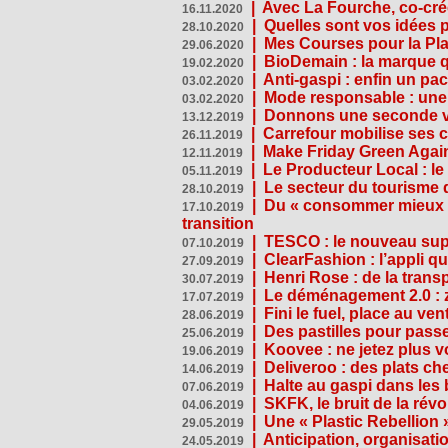
|
Avec La Fourche, co-crée
16.11.2020
|
Quelles sont vos idées
28.10.2020
|
Mes Courses pour la Pla
29.06.2020
|
BioDemain : la marque qu
19.02.2020
|
Anti-gaspi : enfin un pa
03.02.2020
|
Mode responsable : une f
03.02.2020
|
Donnons une seconde vi
13.12.2019
|
Carrefour mobilise ses 
26.11.2019
|
Make Friday Green Again
12.11.2019
|
Le Producteur Local : le
05.11.2019
|
Le secteur du tourisme d
28.10.2019
|
Du « consommer mieux »
17.10.2019
transition
|
TESCO : le nouveau supe
07.10.2019
|
ClearFashion : l’appli q
27.09.2019
|
Henri Rose : de la tran
30.07.2019
|
Le déménagement 2.0 : z
17.07.2019
|
Fini le fuel, place au ven
28.06.2019
|
Des pastilles pour passe
25.06.2019
|
Koovee : ne jetez plus v
19.06.2019
|
Deliveroo : des plats ch
14.06.2019
|
Halte au gaspi dans les
07.06.2019
|
SKFK, le bruit de la rév
04.06.2019
|
Une « Plastic Rebellion
29.05.2019
|
Anticipation, organisat
24.05.2019