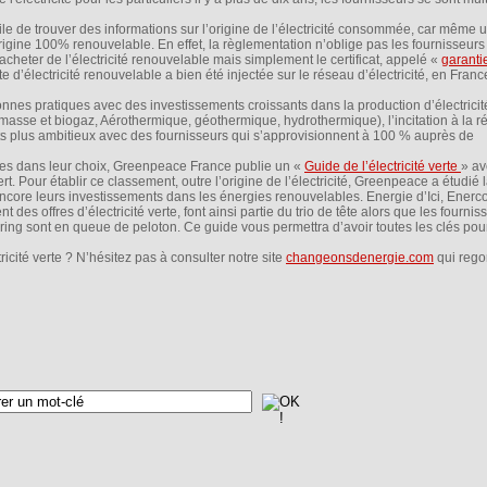
ile de trouver des informations sur l’origine de l’électricité consommée, car même u
origine 100% renouvelable. En effet, la règlementation n’oblige pas les fournisseurs
 acheter de l’électricité renouvelable mais simplement le certificat, appelé «
garanti
e d’électricité renouvelable a bien été injectée sur le réseau d’électricité, en Fran
nes pratiques avec des investissements croissants dans la production d’électricit
omasse et biogaz, Aérothermique, géothermique, hydrothermique), l’incitation à la r
plus ambitieux avec des fournisseurs qui s’approvisionnent à 100 % auprès de
es dans leur choix, Greenpeace France publie un «
Guide de l’électricité verte
» av
. Pour établir ce classement, outre l’origine de l’électricité, Greenpeace a étudié 
encore leurs investissements dans les énergies renouvelables. Energie d’Ici, Enerc
 des offres d’électricité verte, font ainsi partie du trio de tête alors que les fournis
ring sont en queue de peloton. Ce guide vous permettra d’avoir toutes les clés pour
tricité verte ? N’hésitez pas à consulter notre site
changeonsdenergie.com
qui rego