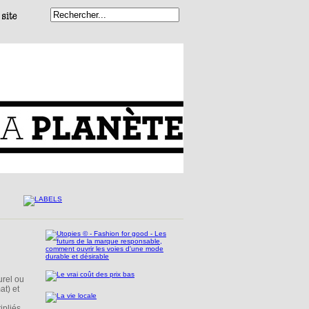
urel ou
at) et
ipliés,