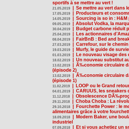
sportifs à se mettre au vert !
|
Se mettre au vert dans l
21.05.2019
|
Producteurs et consomma
17.05.2019
|
Sourcing is so in : H&
14.05.2019
|
Absolut Vodka, la marque
09.05.2019
|
Budget carbone réduit pa
30.04.2019
|
Les actionnaires d’Amaz
25.04.2019
|
FairBnB : Bed and breakf
08.04.2019
|
Carrefour, sur le chemin
27.03.2019
|
Murfy, le guide de survi
19.03.2019
|
Le nouveau visage des 
01.03.2019
|
Un nouveau substitut au
18.02.2019
|
Ã‰conomie circulaire da
13.02.2019
(épisode 2)
|
Ã‰conomie circulaire da
13.02.2019
(épisode 1)
|
LOOP ou le Grand retour
11.02.2019
|
CARUUS, les sneakers qu
04.01.2019
|
Obsolescence DÃ‰prog
11.12.2018
|
Choba Choba : La révolu
29.11.2018
|
Fourchette Power : le m
29.10.2018
alimentaires grâce à votre fourchet
|
Modern Baker, une boulan
18.09.2018
industriel
|
Et si vous achetiez un 
07.09.2018