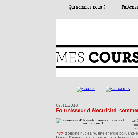
07.11.2018
Fournisseur d’électricité, commen
En 
ren
de 
78%
d’origine nucléaire, une énergie polluante 
Depuis l’ouverture à la concurrence du marché de l'