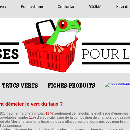
t démêler le vert du faux ?
2017, sur le marché français,
11 %
seulement de l’électricité était issue d’énergies
ouvelables, contre
11%
d’électricité issue de la combustion de charbon, de gaz nat
pétrole (des énergies émettrices de gaz à effet de serre et donc nocives pour le clim
et dangereuse.
électricité pour les particuliers il y a plus de dix ans, les fournisseurs se sont mult