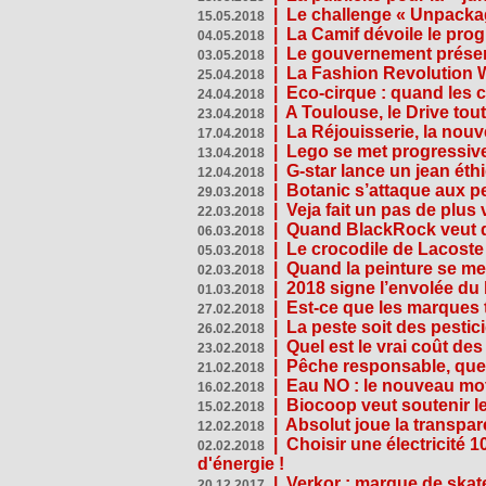
|
Le challenge « Unpackag
15.05.2018
|
La Camif dévoile le pr
04.05.2018
|
Le gouvernement présen
03.05.2018
|
La Fashion Revolution 
25.04.2018
|
Eco-cirque : quand les 
24.04.2018
|
A Toulouse, le Drive tou
23.04.2018
|
La Réjouisserie, la nou
17.04.2018
|
Lego se met progressive
13.04.2018
|
G-star lance un jean éth
12.04.2018
|
Botanic s’attaque aux pe
29.03.2018
|
Veja fait un pas de plus
22.03.2018
|
Quand BlackRock veut do
06.03.2018
|
Le crocodile de Lacost
05.03.2018
|
Quand la peinture se met
02.03.2018
|
2018 signe l’envolée du
01.03.2018
|
Est-ce que les marques t
27.02.2018
|
La peste soit des pestic
26.02.2018
|
Quel est le vrai coût des
23.02.2018
|
Pêche responsable, quel
21.02.2018
|
Eau NO : le nouveau mo
16.02.2018
|
Biocoop veut soutenir le
15.02.2018
|
Absolut joue la transp
12.02.2018
|
Choisir une électricité
02.02.2018
d'énergie !
|
Verkor : marque de ska
20.12.2017