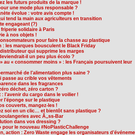
z les futurs produits de la marque !
 pour une mode plus responsable ?
nète évolue : votre avis compte !
i tend la main aux agriculteurs en transition
cte engageant (?)
riperie solidaire à Paris
e à nos objets !
consommateurs pour faire la chasse au plastique
 : les marques bousculent le Black Friday
 distributeur qui supprime les marges
eviendrait-il un peu plus écolo ?
 au « consommer moins » : les Français poursuivent leur
rmarché de l’alimentation plus saine ?
ui passe au crible vos vêtements
sparence dans les fragrances
éro déchet, zéro carton ?
t : l’avenir du cargo dans le voilier !
r l’éponge sur le plastique
os couverts, mangez-les !
ez soi en un clic… et bientôt sans plastique ?
 boulangeries avec Ã„ss-Bar
olution dans vos dressing ?
 » pour le nouveau #NoPlasticChallenge
ion, action : Zero Waste engage les organisateurs d’événem