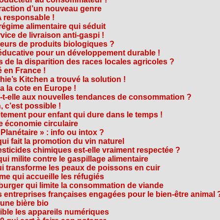
traction d’un nouveau genre
 responsable !
régime alimentaire qui séduit
vice de livraison anti-gaspi !
eurs de produits biologiques ?
e éducative pour un développement durable !
 de la disparition des races locales agricoles ?
 en France !
ie’s Kitchen a trouvé la solution !
 a la cote en Europe !
-t-elle aux nouvelles tendances de consommation ?
 c’est possible !
vêtement pour enfant qui dure dans le temps !
 économie circulaire
anétaire » : info ou intox ?
qui fait la promotion du vin naturel
pesticides chimiques est-elle vraiment respectée ?
ui milite contre le gaspillage alimentaire
qui transforme les peaux de poissons en cuir
e qui accueille les réfugiés
e burger qui limite la consommation de viande
s entreprises françaises engagées pour le bien-être animal 
une bière bio
ble les appareils numériques