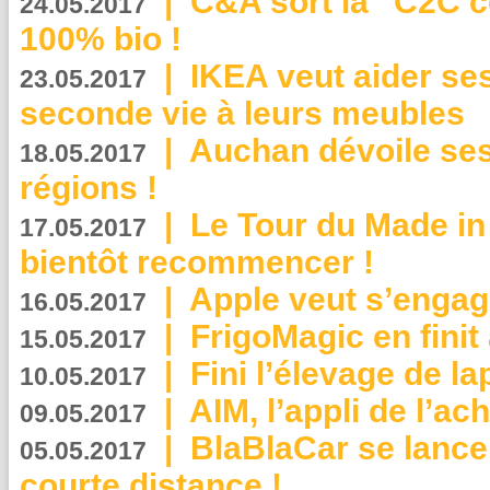
|
C&A sort la “C2C c
24.05.2017
100% bio !
|
IKEA veut aider se
23.05.2017
seconde vie à leurs meubles
|
Auchan dévoile se
18.05.2017
régions !
|
Le Tour du Made in
17.05.2017
bientôt recommencer !
|
Apple veut s’engage
16.05.2017
|
FrigoMagic en finit 
15.05.2017
|
Fini l’élevage de la
10.05.2017
|
AIM, l’appli de l’ac
09.05.2017
|
BlaBlaCar se lance
05.05.2017
courte distance !