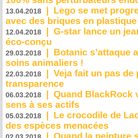
|
Lego se met progr
13.04.2018
avec des briques en plastique
|
G-star lance un jea
12.04.2018
éco-conçu
|
Botanic s’attaque 
29.03.2018
soins animaliers !
|
Veja fait un pas de 
22.03.2018
transparence
|
Quand BlackRock v
06.03.2018
sens à ses actifs
|
Le crocodile de La
05.03.2018
des espèces menacées
|
Quand la peinture s
02.03.2018