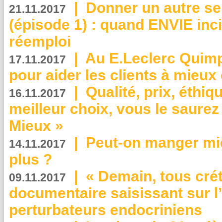
|
Donner un autre se
21.11.2017
(épisode 1) : quand ENVIE inci
réemploi
|
Au E.Leclerc Quimp
17.11.2017
pour aider les clients à mie
|
Qualité, prix, éthiqu
16.11.2017
meilleur choix, vous le saure
Mieux »
|
Peut-on manger mi
14.11.2017
plus ?
|
« Demain, tous crét
09.11.2017
documentaire saisissant sur l
perturbateurs endocriniens