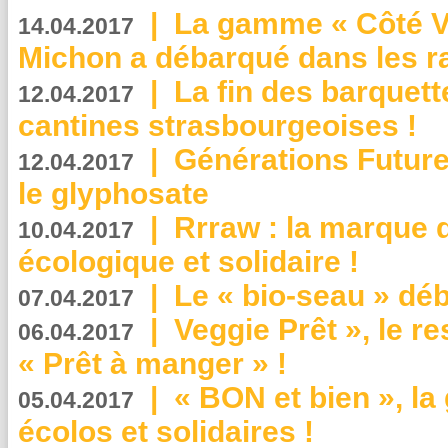
|
La gamme « Côté Vé
14.04.2017
Michon a débarqué dans les r
|
La fin des barquett
12.04.2017
cantines strasbourgeoises !
|
Générations Future
12.04.2017
le glyphosate
|
Rrraw : la marque 
10.04.2017
écologique et solidaire !
|
Le « bio-seau » déb
07.04.2017
|
Veggie Prêt », le r
06.04.2017
« Prêt à manger » !
|
« BON et bien », l
05.04.2017
écolos et solidaires !