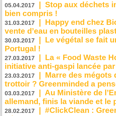
|
Stop aux déchets i
05.04.2017
bien compris !
|
Happy end chez Bio
31.03.2017
vente d’eau en bouteilles plas
|
Le végétal se fait 
30.03.2017
Portugal !
|
La « Food Waste Hot
27.03.2017
initiative anti-gaspi lancée pa
|
Marre des mégots q
23.03.2017
trottoir ? Greenminded a pens
|
Au Ministère de l’
03.03.2017
allemand, finis la viande et le
|
#ClickClean : Gree
28.02.2017