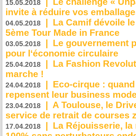
|
Le challenge « Unp
15.05.2018
invite à réduire vos emballage
|
La Camif dévoile 
04.05.2018
5ème Tour Made in France
|
Le gouvernement p
03.05.2018
pour l‘économie circulaire
|
La Fashion Revolut
25.04.2018
marche !
|
Eco-cirque : quand
24.04.2018
repensent leur business mode
|
A Toulouse, le Driv
23.04.2018
service de retrait de courses 
|
La Réjouisserie, la
17.04.2018
100% sans perturbateurs end