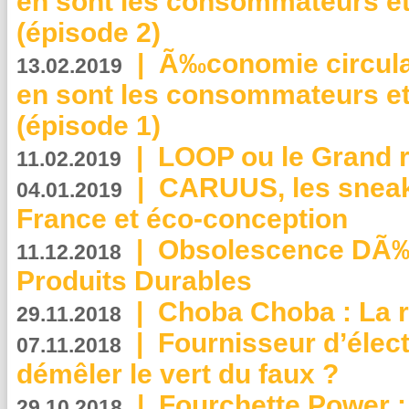
en sont les consommateurs et
(épisode 2)
|
Ã‰conomie circulair
13.02.2019
en sont les consommateurs et
(épisode 1)
|
LOOP ou le Grand r
11.02.2019
|
CARUUS, les sneake
04.01.2019
France et éco-conception
|
Obsolescence DÃ
11.12.2018
Produits Durables
|
Choba Choba : La r
29.11.2018
|
Fournisseur d’élec
07.11.2018
démêler le vert du faux ?
|
Fourchette Power 
29.10.2018