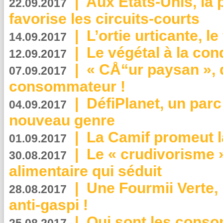
|
Aux Etats-Unis, la
22.09.2017
favorise les circuits-courts
|
L’ortie urticante, le
14.09.2017
|
Le végétal à la con
12.09.2017
|
« CÅ“ur paysan », 
07.09.2017
consommateur !
|
DéfiPlanet, un parc
04.09.2017
nouveau genre
|
La Camif promeut l
01.09.2017
|
Le « crudivorisme 
30.08.2017
alimentaire qui séduit
|
Une Fourmii Verte, 
28.08.2017
anti-gaspi !
|
Qui sont les cons