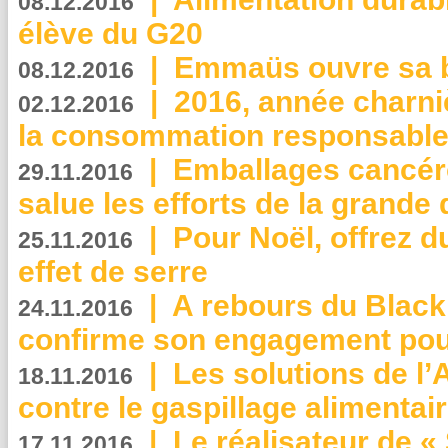
08.12.2016
élève du G20
|
Emmaüs ouvre sa bo
08.12.2016
|
2016, année charni
02.12.2016
la consommation responsable
|
Emballages cancér
29.11.2016
salue les efforts de la grande 
|
Pour Noël, offrez d
25.11.2016
effet de serre
|
A rebours du Black
24.11.2016
confirme son engagement pour
|
Les solutions de l
18.11.2016
contre le gaspillage alimentair
|
Le réalisateur de «
17.11.2016