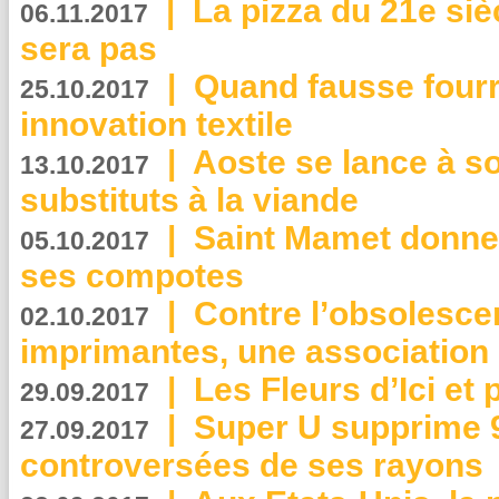
|
La pizza du 21e siè
06.11.2017
sera pas
|
Quand fausse fourr
25.10.2017
innovation textile
|
Aoste se lance à so
13.10.2017
substituts à la viande
|
Saint Mamet donne 
05.10.2017
ses compotes
|
Contre l’obsolesc
02.10.2017
imprimantes, une association 
|
Les Fleurs d’Ici et p
29.09.2017
|
Super U supprime 
27.09.2017
controversées de ses rayons