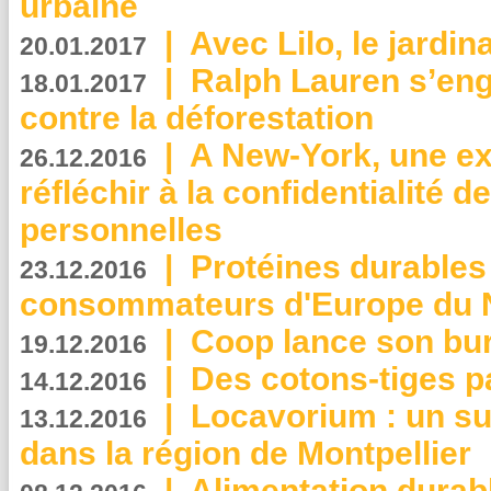
urbaine
|
Avec Lilo, le jardin
20.01.2017
|
Ralph Lauren s’eng
18.01.2017
contre la déforestation
|
A New-York, une exp
26.12.2016
réfléchir à la confidentialité 
personnelles
|
Protéines durables 
23.12.2016
consommateurs d'Europe du 
|
Coop lance son bur
19.12.2016
|
Des cotons-tiges pa
14.12.2016
|
Locavorium : un s
13.12.2016
dans la région de Montpellier
|
Alimentation durab