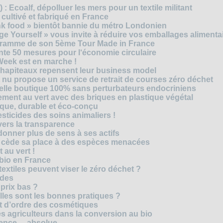
) : Ecoalf, dépolluer les mers pour un textile militant
cultivé et fabriqué en France
unk food » bientôt bannie du métro Londonien
e Yourself » vous invite à réduire vos emballages alimenta
ogramme de son 5ème Tour Made in France
te 50 mesures pour l‘économie circulaire
Week est en marche !
chapiteaux repensent leur business model
t nu propose un service de retrait de courses zéro déchet
velle boutique 100% sans perturbateurs endocriniens
ment au vert avec des briques en plastique végétal
ique, durable et éco-conçu
sticides des soins animaliers !
 vers la transparence
nner plus de sens à ses actifs
e cède sa place à des espèces menacées
 au vert !
 bio en France
extiles peuvent viser le zéro déchet ?
ides
 prix bas ?
les sont les bonnes pratiques ?
t d’ordre des cosmétiques
s agriculteurs dans la conversion au bio
arence… absolue