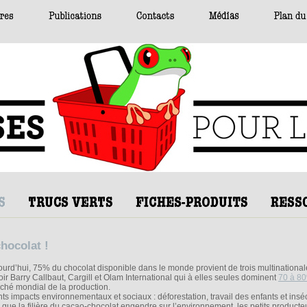
hocolat !
ourd’hui, 75% du chocolat disponible dans le monde provient de trois multinational
oir Barry Callbaut, Cargill et Olam International qui à elles seules dominent
70 à 8
ché mondial de la production.
nts impacts environnementaux et sociaux : déforestation, travail des enfants et insé
s que la filière du cacao-chocolat engendre sur l’environnement, les petits producte