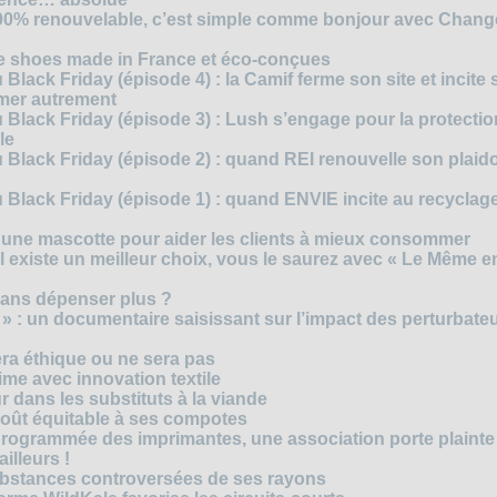
 100% renouvelable, c’est simple comme bonjour avec Chan
te shoes made in France et éco-conçues
Black Friday (épisode 4) : la Camif ferme son site et incite 
mmer autrement
 Black Friday (épisode 3) : Lush s’engage pour la protecti
le
 Black Friday (épisode 2) : quand REI renouvelle son plaid
Black Friday (épisode 1) : quand ENVIE incite au recyclage
 une mascotte pour aider les clients à mieux consommer
s’il existe un meilleur choix, vous le saurez avec « Le Même e
ans dépenser plus ?
 » : un documentaire saisissant sur l’impact des perturbate
era éthique ou ne sera pas
me avec innovation textile
r dans les substituts à la viande
oût équitable à ses compotes
rogrammée des imprimantes, une association porte plainte
ailleurs !
bstances controversées de ses rayons