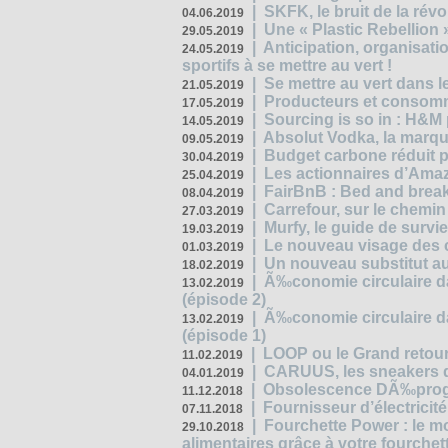
|
SKFK, le bruit de la rév
04.06.2019
|
Une « Plastic Rebellion
29.05.2019
|
Anticipation, organisat
24.05.2019
sportifs à se mettre au vert !
|
Se mettre au vert dans l
21.05.2019
|
Producteurs et consomma
17.05.2019
|
Sourcing is so in : H&
14.05.2019
|
Absolut Vodka, la marque
09.05.2019
|
Budget carbone réduit pa
30.04.2019
|
Les actionnaires d’Amaz
25.04.2019
|
FairBnB : Bed and breakf
08.04.2019
|
Carrefour, sur le chemin
27.03.2019
|
Murfy, le guide de survi
19.03.2019
|
Le nouveau visage des 
01.03.2019
|
Un nouveau substitut au
18.02.2019
|
Ã‰conomie circulaire da
13.02.2019
(épisode 2)
|
Ã‰conomie circulaire da
13.02.2019
(épisode 1)
|
LOOP ou le Grand retour
11.02.2019
|
CARUUS, les sneakers qu
04.01.2019
|
Obsolescence DÃ‰prog
11.12.2018
|
Fournisseur d’électricit
07.11.2018
|
Fourchette Power : le m
29.10.2018
alimentaires grâce à votre fourchet