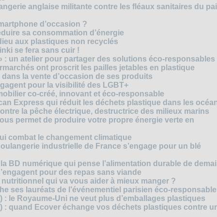
gerie anglaise militante contre les fléaux sanitaires du pa
smartphone d’occasion ?
réduire sa consommation d’énergie
dieu aux plastiques non recyclés
ki se fera sans cuir !
» : un atelier pour partager des solutions éco-responsables
archés ont proscrit les pailles jetables en plastique
 dans la vente d’occasion de ses produits
agent pour la visibilité des LGBT+
mobilier co-créé, innovant et éco-responsable
can Express qui réduit les déchets plastique dans les océa
ntre la pêche électrique, destructrice des milieux marins
 vous permet de produire votre propre énergie verte en
ui combat le changement climatique
boulangerie industrielle de France s’engage pour un blé
, la BD numérique qui pense l’alimentation durable de dema
s’engagent pour des repas sans viande
e nutritionnel qui va vous aider à mieux manger ?
che ses lauréats de l’événementiel parisien éco-responsable
3) : le Royaume-Uni ne veut plus d’emballages plastiques
 2) : quand Ecover échange vos déchets plastiques contre u