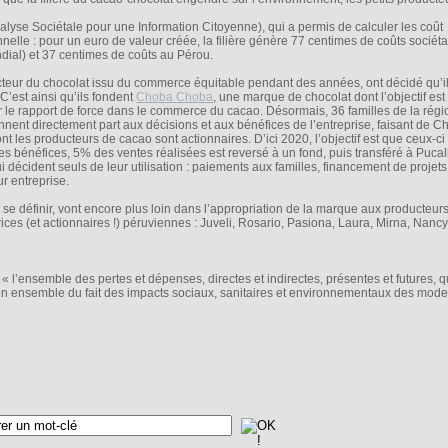
lyse Sociétale pour une Information Citoyenne), qui a permis de calculer les coût
nnelle : pour un euro de valeur créée, la filière génère 77 centimes de coûts sociét
dial) et 37 centimes de coûts au Pérou.
secteur du chocolat issu du commerce équitable pendant des années, ont décidé qu’i
C’est ainsi qu’ils fondent
Choba Choba
, une marque de chocolat dont l’objectif est
r le rapport de force dans le commerce du cacao. Désormais, 36 familles de la régi
nt directement part aux décisions et aux bénéfices de l’entreprise, faisant de C
les producteurs de cacao sont actionnaires. D’ici 2020, l’objectif est que ceux-ci
es bénéfices, 5% des ventes réalisées est reversé à un fond, puis transféré à Pucall
 décident seuls de leur utilisation : paiements aux familles, financement de projets
r entreprise.
se définir, vont encore plus loin dans l’appropriation de la marque aux producteurs
ices (et actionnaires !) péruviennes : Juveli, Rosario, Pasiona, Laura, Mirna, Nancy
 l’ensemble des pertes et dépenses, directes et indirectes, présentes et futures, q
 son ensemble du fait des impacts sociaux, sanitaires et environnementaux des mod