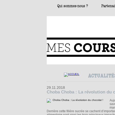
29.11.2018
Choba Choba : La révolution du c
Auj
sav
mar
Derrière cette filière sucrée se cachent d’importa
alimentaire sont ainsi les trois principaux impact