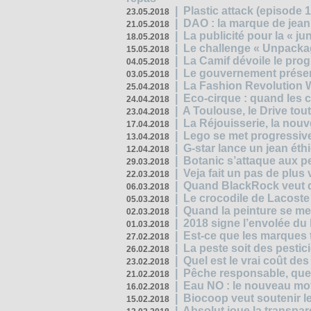
|
Plastic attack (episode 1
23.05.2018
|
DAO : la marque de jean 
21.05.2018
|
La publicité pour la « j
18.05.2018
|
Le challenge « Unpackag
15.05.2018
|
La Camif dévoile le pr
04.05.2018
|
Le gouvernement présen
03.05.2018
|
La Fashion Revolution 
25.04.2018
|
Eco-cirque : quand les 
24.04.2018
|
A Toulouse, le Drive tou
23.04.2018
|
La Réjouisserie, la nou
17.04.2018
|
Lego se met progressive
13.04.2018
|
G-star lance un jean éth
12.04.2018
|
Botanic s’attaque aux pe
29.03.2018
|
Veja fait un pas de plus
22.03.2018
|
Quand BlackRock veut do
06.03.2018
|
Le crocodile de Lacost
05.03.2018
|
Quand la peinture se met
02.03.2018
|
2018 signe l’envolée du
01.03.2018
|
Est-ce que les marques t
27.02.2018
|
La peste soit des pestic
26.02.2018
|
Quel est le vrai coût des
23.02.2018
|
Pêche responsable, quel
21.02.2018
|
Eau NO : le nouveau mo
16.02.2018
|
Biocoop veut soutenir le
15.02.2018
|
Absolut joue la transp