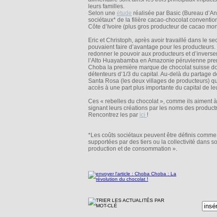
leurs familles.
Selon une
étude
réalisée par Basic (Bureau d’Ana
sociétaux* de la filière cacao-chocolat conventio
Côte d’Ivoire (plus gros producteur de cacao mon
Eric et Christoph, après avoir travaillé dans le 
pouvaient faire d’avantage pour les producteurs. 
redonner le pouvoir aux producteurs et d’inverse
l’Alto Huayabamba en Amazonie péruvienne prenne
Choba la première marque de chocolat suisse dont 
détenteurs d’1/3 du capital. Au-delà du partage d
Santa Rosa (les deux villages de producteurs) qui
accès à une part plus importante du capital de leu
Ces « rebelles du chocolat », comme ils aiment à 
signant leurs créations par les noms des productr
Rencontrez les par
ici
!
*Les coûts sociétaux peuvent être définis comme «
supportées par des tiers ou la collectivité dans
production et de consommation ».