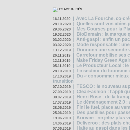
|
Avec La Fourche, co-crée
16.11.2020
|
Quelles sont vos idées
28.10.2020
|
Mes Courses pour la Pla
29.06.2020
|
BioDemain : la marque qu
19.02.2020
|
Anti-gaspi : enfin un pa
03.02.2020
|
Mode responsable : une f
03.02.2020
|
Donnons une seconde vi
13.12.2019
|
Carrefour mobilise ses 
26.11.2019
|
Make Friday Green Again
12.11.2019
|
Le Producteur Local : le
05.11.2019
|
Le secteur du tourisme d
28.10.2019
|
Du « consommer mieux »
17.10.2019
transition
|
TESCO : le nouveau supe
07.10.2019
|
ClearFashion : l’appli q
27.09.2019
|
Henri Rose : de la tran
30.07.2019
|
Le déménagement 2.0 : z
17.07.2019
|
Fini le fuel, place au ven
28.06.2019
|
Des pastilles pour passe
25.06.2019
|
Koovee : ne jetez plus v
19.06.2019
|
Deliveroo : des plats ch
14.06.2019
|
Halte au gaspi dans les
07.06.2019