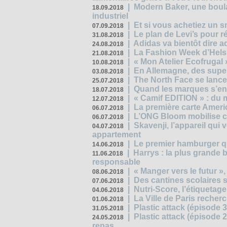
|
Modern Baker, une boulan
18.09.2018
industriel
|
Et si vous achetiez un 
07.09.2018
|
Le plan de Levi’s pour 
31.08.2018
|
Adidas va bientôt dire a
24.08.2018
|
La Fashion Week d’Helsin
21.08.2018
|
« Mon Atelier Ecofrugal 
10.08.2018
|
En Allemagne, des superm
03.08.2018
|
The North Face se lance
25.07.2018
|
Quand les marques s’eng
18.07.2018
|
« Camif EDITION » : du 
12.07.2018
|
La première carte Ameri
06.07.2018
|
L’ONG Bloom mobilise co
06.07.2018
|
Skavenji, l’appareil qui
04.07.2018
appartement
|
Le premier hamburger q
14.06.2018
|
Harrys : la plus grande 
11.06.2018
responsable
|
« Manger vers le futur »
08.06.2018
|
Des cantines scolaires 
07.06.2018
|
Nutri-Score, l’étiquetag
04.06.2018
|
La Ville de Paris recher
01.06.2018
|
Plastic attack (épisode 
31.05.2018
|
Plastic attack (épisode
24.05.2018
repas