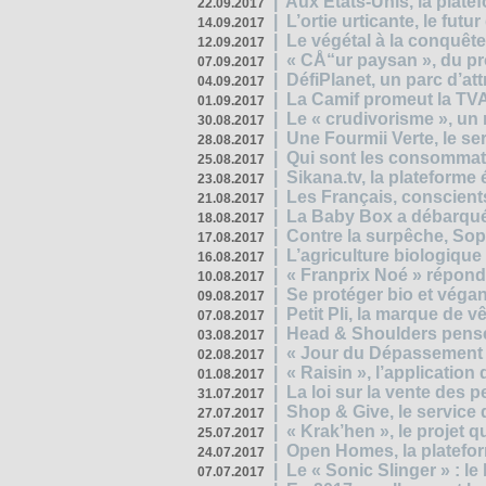
|
Aux Etats-Unis, la plate
22.09.2017
|
L’ortie urticante, le futur
14.09.2017
|
Le végétal à la conquête
12.09.2017
|
« CÅ“ur paysan », du p
07.09.2017
|
DéfiPlanet, un parc d’at
04.09.2017
|
La Camif promeut la TVA
01.09.2017
|
Le « crudivorisme », un 
30.08.2017
|
Une Fourmii Verte, le ser
28.08.2017
|
Qui sont les consommat
25.08.2017
|
Sikana.tv, la plateform
23.08.2017
|
Les Français, conscients
21.08.2017
|
La Baby Box a débarqué
18.08.2017
|
Contre la surpêche, Soph
17.08.2017
|
L’agriculture biologique
16.08.2017
|
« Franprix Noé » répond
10.08.2017
|
Se protéger bio et végan,
09.08.2017
|
Petit Pli, la marque de 
07.08.2017
|
Head & Shoulders pense
03.08.2017
|
« Jour du Dépassement Pl
02.08.2017
|
« Raisin », l’application 
01.08.2017
|
La loi sur la vente des 
31.07.2017
|
Shop & Give, le service q
27.07.2017
|
« Krak’hen », le projet 
25.07.2017
|
Open Homes, la plateform
24.07.2017
|
Le « Sonic Slinger » : l
07.07.2017