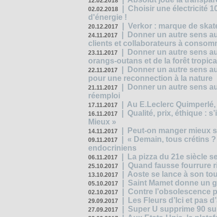
12.02.2018
|
Choisir une électricité
02.02.2018
d'énergie !
|
Verkor : marque de ska
20.12.2017
|
Donner un autre sens au 
24.11.2017
clients et collaborateurs à conso
|
Donner un autre sens au
23.11.2017
orangs-outans et de la forêt tropica
|
Donner un autre sens au
22.11.2017
pour une reconnection à la nature
|
Donner un autre sens au 
21.11.2017
réemploi
|
Au E.Leclerc Quimperlé,
17.11.2017
|
Qualité, prix, éthique : 
16.11.2017
Mieux »
|
Peut-on manger mieux s
14.11.2017
|
« Demain, tous crétins ?
09.11.2017
endocriniens
|
La pizza du 21e siècle s
06.11.2017
|
Quand fausse fourrure ri
25.10.2017
|
Aoste se lance à son tou
13.10.2017
|
Saint Mamet donne un g
05.10.2017
|
Contre l’obsolescence p
02.10.2017
|
Les Fleurs d’Ici et pas d’
29.09.2017
|
Super U supprime 90 su
27.09.2017