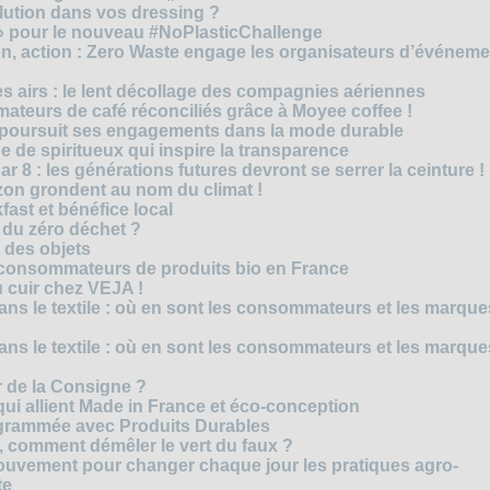
olution dans vos dressing ?
 » pour le nouveau #NoPlasticChallenge
ion, action : Zero Waste engage les organisateurs d’événem
es airs : le lent décollage des compagnies aériennes
teurs de café réconciliés grâce à Moyee coffee !
M poursuit ses engagements dans la mode durable
 de spiritueux qui inspire la transparence
r 8 : les générations futures devront se serrer la ceinture !
on grondent au nom du climat !
ast et bénéfice local
 du zéro déchet ?
e des objets
consommateurs de produits bio en France
 cuir chez VEJA !
ns le textile : où en sont les consommateurs et les marque
ns le textile : où en sont les consommateurs et les marque
 de la Consigne ?
i allient Made in France et éco-conception
rammée avec Produits Durables
é, comment démêler le vert du faux ?
ouvement pour changer chaque jour les pratiques agro-
te