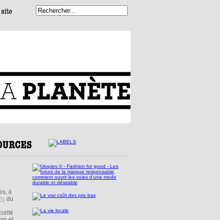
es, à
0%
du
curité
urs et