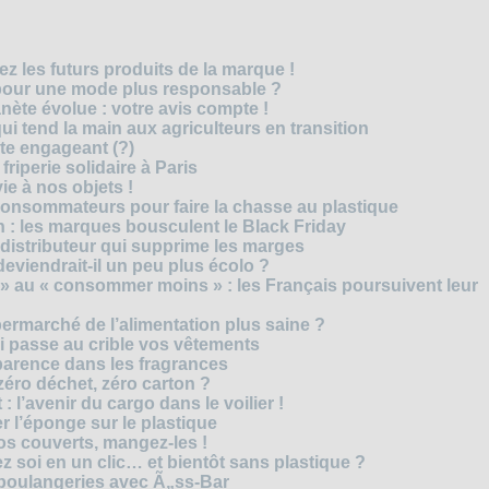
z les futurs produits de la marque !
 pour une mode plus responsable ?
nète évolue : votre avis compte !
i tend la main aux agriculteurs en transition
cte engageant (?)
riperie solidaire à Paris
e à nos objets !
consommateurs pour faire la chasse au plastique
 : les marques bousculent le Black Friday
 distributeur qui supprime les marges
eviendrait-il un peu plus écolo ?
 au « consommer moins » : les Français poursuivent leur
rmarché de l’alimentation plus saine ?
ui passe au crible vos vêtements
sparence dans les fragrances
éro déchet, zéro carton ?
t : l’avenir du cargo dans le voilier !
r l’éponge sur le plastique
os couverts, mangez-les !
ez soi en un clic… et bientôt sans plastique ?
 boulangeries avec Ã„ss-Bar