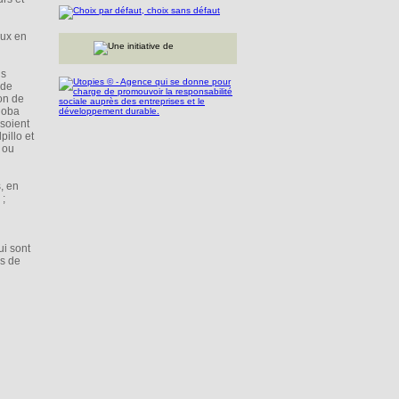
aux en
ls
 de
on de
hoba
 soient
pillo et
 ou
, en
 ;
ui sont
es de