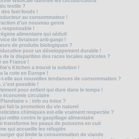
forme WildKale favorise les circuits-courts
 du textile ?
 des fast-foods !
roducteur au consommateur !
traction d’un nouveau genre
 responsable !
régime alimentaire qui séduit
vice de livraison anti-gaspi !
eurs de produits biologiques ?
e éducative pour un développement durable !
 de la disparition des races locales agricoles ?
 en France !
ie’s Kitchen a trouvé la solution !
 a la cote en Europe !
-t-elle aux nouvelles tendances de consommation ?
 c’est possible !
vêtement pour enfant qui dure dans le temps !
 économie circulaire
anétaire » : info ou intox ?
qui fait la promotion du vin naturel
pesticides chimiques est-elle vraiment respectée ?
ui milite contre le gaspillage alimentaire
qui transforme les peaux de poissons en cuir
e qui accueille les réfugiés
e burger qui limite la consommation de viande