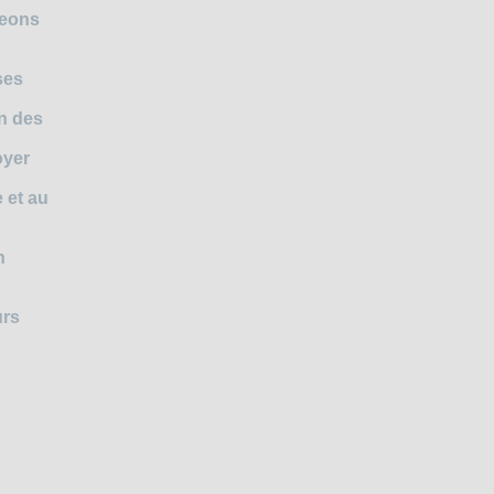
geons
ses
on des
oyer
 et au
n
urs