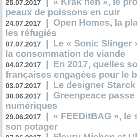
|
« Krak’hen », le pr
25.07.2017
peaux de poissons en cuir
|
Open Homes, la pla
24.07.2017
les réfugiés
|
Le « Sonic Slinger »
07.07.2017
la consommation de viande
|
En 2017, quelles so
04.07.2017
françaises engagées pour le b
|
Le designer Starck 
03.07.2017
|
Greenpeace passe a
30.06.2017
numériques
|
« FEEDitBAG », le s
29.06.2017
son potager
|
Fleury Michon et Ul