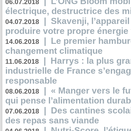
|
L’ONG Bloom mobil
06.07.2018
électrique, destructrice des m
|
Skavenji, l’apparei
04.07.2018
produire votre propre énergie
|
Le premier hambur
14.06.2018
changement climatique
|
Harrys : la plus gr
11.06.2018
industrielle de France s’engag
responsable
|
« Manger vers le fu
08.06.2018
qui pense l’alimentation dura
|
Des cantines scola
07.06.2018
des repas sans viande
|
Nutri-Score, l’étiqu