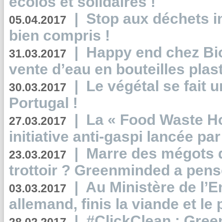
écolos et solidaires !
|
Stop aux déchets i
05.04.2017
bien compris !
|
Happy end chez Bio
31.03.2017
vente d’eau en bouteilles plas
|
Le végétal se fait 
30.03.2017
Portugal !
|
La « Food Waste Hot
27.03.2017
initiative anti-gaspi lancée pa
|
Marre des mégots q
23.03.2017
trottoir ? Greenminded a pens
|
Au Ministère de l’
03.03.2017
allemand, finis la viande et le
|
#ClickClean : Gree