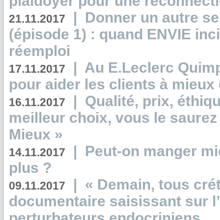
plaidoyer pour une reconnecti
|
Donner un autre se
21.11.2017
(épisode 1) : quand ENVIE inci
réemploi
|
Au E.Leclerc Quimp
17.11.2017
pour aider les clients à mie
|
Qualité, prix, éthiqu
16.11.2017
meilleur choix, vous le saure
Mieux »
|
Peut-on manger mi
14.11.2017
plus ?
|
« Demain, tous crét
09.11.2017
documentaire saisissant sur l
perturbateurs endocriniens