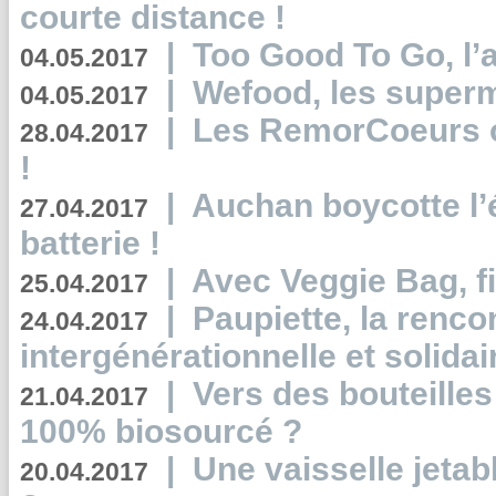
courte distance !
|
Too Good To Go, l’a
04.05.2017
|
Wefood, les superm
04.05.2017
|
Les RemorCoeurs on
28.04.2017
!
|
Auchan boycotte l’
27.04.2017
batterie !
|
Avec Veggie Bag, fi
25.04.2017
|
Paupiette, la renco
24.04.2017
intergénérationnelle et solidair
|
Vers des bouteilles
21.04.2017
100% biosourcé ?
|
Une vaisselle jeta
20.04.2017