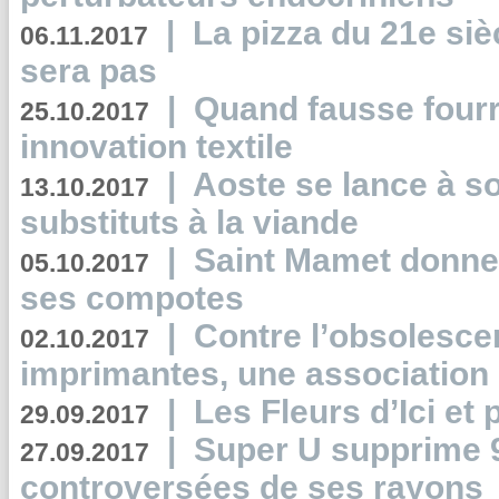
|
La pizza du 21e siè
06.11.2017
sera pas
|
Quand fausse fourr
25.10.2017
innovation textile
|
Aoste se lance à so
13.10.2017
substituts à la viande
|
Saint Mamet donne 
05.10.2017
ses compotes
|
Contre l’obsolesc
02.10.2017
imprimantes, une association 
|
Les Fleurs d’Ici et p
29.09.2017
|
Super U supprime 
27.09.2017
controversées de ses rayons