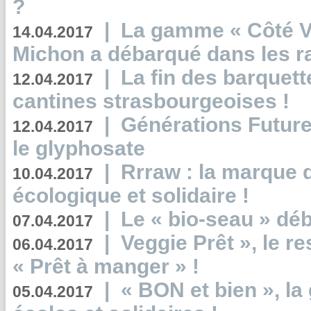
?
|
La gamme « Côté Vé
14.04.2017
Michon a débarqué dans les r
|
La fin des barquett
12.04.2017
cantines strasbourgeoises !
|
Générations Future
12.04.2017
le glyphosate
|
Rrraw : la marque 
10.04.2017
écologique et solidaire !
|
Le « bio-seau » déb
07.04.2017
|
Veggie Prêt », le r
06.04.2017
« Prêt à manger » !
|
« BON et bien », l
05.04.2017