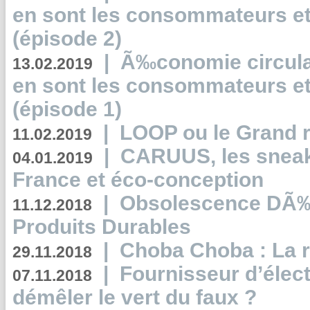
en sont les consommateurs et
(épisode 2)
|
Ã‰conomie circulair
13.02.2019
en sont les consommateurs et
(épisode 1)
|
LOOP ou le Grand r
11.02.2019
|
CARUUS, les sneake
04.01.2019
France et éco-conception
|
Obsolescence DÃ
11.12.2018
Produits Durables
|
Choba Choba : La r
29.11.2018
|
Fournisseur d’élec
07.11.2018
démêler le vert du faux ?