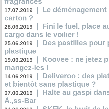
fragrances
|
Le déménagement 2.
17.07.2019
carton ?
|
Fini le fuel, place a
28.06.2019
cargo dans le voilier !
|
Des pastilles pour 
25.06.2019
plastique
|
Koovee : ne jetez p
19.06.2019
mangez-les !
|
Deliveroo : des pla
14.06.2019
et bientôt sans plastique ?
|
Halte au gaspi dan
07.06.2019
Ã„ss-Bar
|
SKFK, le bruit de l