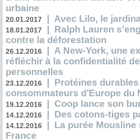
urbaine
|
Avec Lilo, le jardin
20.01.2017
|
Ralph Lauren s’eng
18.01.2017
contre la déforestation
|
A New-York, une exp
26.12.2016
réfléchir à la confidentialité 
personnelles
|
Protéines durables 
23.12.2016
consommateurs d'Europe du 
|
Coop lance son bur
19.12.2016
|
Des cotons-tiges pa
14.12.2016
|
La purée Mousline 
14.12.2016
France