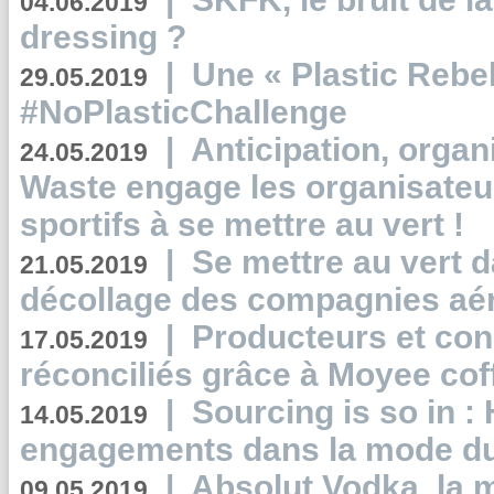
04.06.2019
dressing ?
|
Une « Plastic Rebe
29.05.2019
#NoPlasticChallenge
|
Anticipation, organi
24.05.2019
Waste engage les organisate
sportifs à se mettre au vert !
|
Se mettre au vert da
21.05.2019
décollage des compagnies aé
|
Producteurs et co
17.05.2019
réconciliés grâce à Moyee cof
|
Sourcing is so in 
14.05.2019
engagements dans la mode du
|
Absolut Vodka, la 
09.05.2019