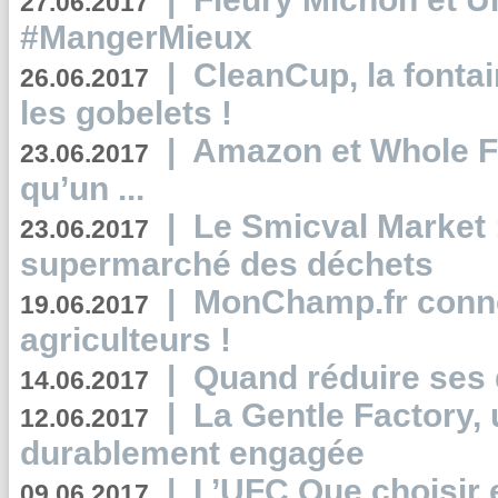
27.06.2017
#MangerMieux
|
CleanCup, la fontai
26.06.2017
les gobelets !
|
Amazon et Whole F
23.06.2017
qu’un ...
|
Le Smicval Market :
23.06.2017
supermarché des déchets
|
MonChamp.fr conne
19.06.2017
agriculteurs !
|
Quand réduire ses 
14.06.2017
|
La Gentle Factory, 
12.06.2017
durablement engagée
|
L’UFC Que choisir e
09.06.2017