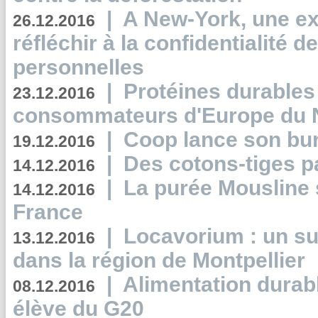
|
A New-York, une exp
26.12.2016
réfléchir à la confidentialité 
personnelles
|
Protéines durables 
23.12.2016
consommateurs d'Europe du 
|
Coop lance son bur
19.12.2016
|
Des cotons-tiges pa
14.12.2016
|
La purée Mousline 
14.12.2016
France
|
Locavorium : un s
13.12.2016
dans la région de Montpellier
|
Alimentation durab
08.12.2016
élève du G20