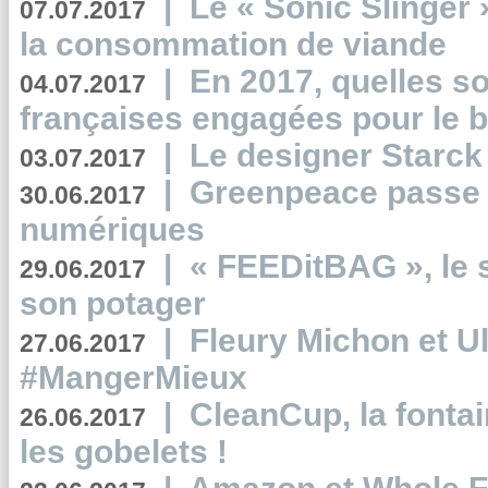
|
Le « Sonic Slinger »
07.07.2017
la consommation de viande
|
En 2017, quelles so
04.07.2017
françaises engagées pour le b
|
Le designer Starck 
03.07.2017
|
Greenpeace passe a
30.06.2017
numériques
|
« FEEDitBAG », le s
29.06.2017
son potager
|
Fleury Michon et Ul
27.06.2017
#MangerMieux
|
CleanCup, la fontai
26.06.2017
les gobelets !