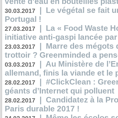
vente d’eau en bouteilles plas
|
Le végétal se fait 
30.03.2017
Portugal !
|
La « Food Waste Hot
27.03.2017
initiative anti-gaspi lancée pa
|
Marre des mégots q
23.03.2017
trottoir ? Greenminded a pens
|
Au Ministère de l’
03.03.2017
allemand, finis la viande et le
|
#ClickClean : Gree
28.02.2017
géants d’Internet qui polluent
|
Candidatez à la Pr
28.02.2017
Paris durable 2017 !
|
Même les écolos s