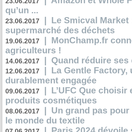
|
Amazon et Whole F
23.06.2017
qu’un ...
|
Le Smicval Market :
23.06.2017
supermarché des déchets
|
MonChamp.fr conne
19.06.2017
agriculteurs !
|
Quand réduire ses 
14.06.2017
|
La Gentle Factory, 
12.06.2017
durablement engagée
|
L’UFC Que choisir e
09.06.2017
produits cosmétiques
|
Un grand pas pour 
08.06.2017
le monde du textile
|
Paris 2024 dévoile 
07.06.2017