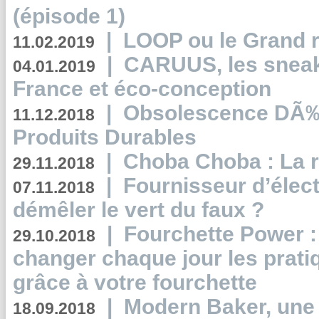
(épisode 1)
|
LOOP ou le Grand r
11.02.2019
|
CARUUS, les sneake
04.01.2019
France et éco-conception
|
Obsolescence DÃ
11.12.2018
Produits Durables
|
Choba Choba : La r
29.11.2018
|
Fournisseur d’élec
07.11.2018
démêler le vert du faux ?
|
Fourchette Power 
29.10.2018
changer chaque jour les prati
grâce à votre fourchette
|
Modern Baker, une 
18.09.2018