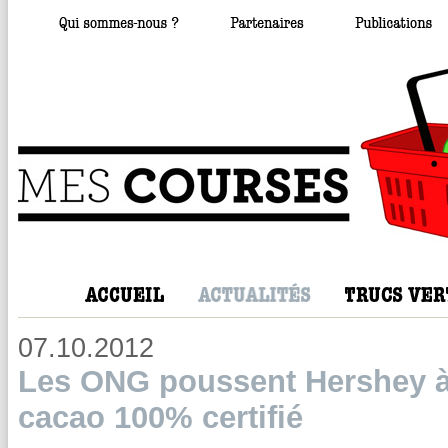
07.10.2012
Les ONG poussent Hershey à
cacao 100% certifié