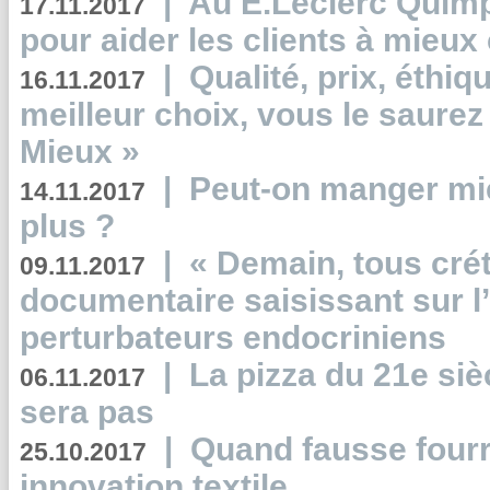
|
Au E.Leclerc Quimp
17.11.2017
pour aider les clients à mie
|
Qualité, prix, éthiqu
16.11.2017
meilleur choix, vous le saure
Mieux »
|
Peut-on manger mi
14.11.2017
plus ?
|
« Demain, tous crét
09.11.2017
documentaire saisissant sur l
perturbateurs endocriniens
|
La pizza du 21e siè
06.11.2017
sera pas
|
Quand fausse fourr
25.10.2017
innovation textile