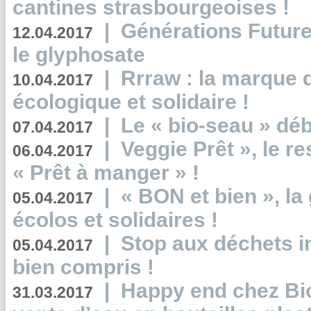
cantines strasbourgeoises !
|
Générations Future
12.04.2017
le glyphosate
|
Rrraw : la marque 
10.04.2017
écologique et solidaire !
|
Le « bio-seau » déb
07.04.2017
|
Veggie Prêt », le r
06.04.2017
« Prêt à manger » !
|
« BON et bien », l
05.04.2017
écolos et solidaires !
|
Stop aux déchets i
05.04.2017
bien compris !
|
Happy end chez Bio
31.03.2017