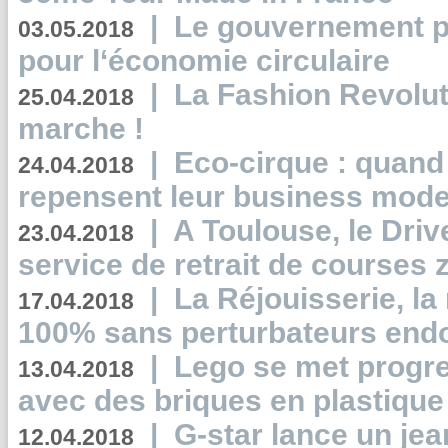
|
Le gouvernement p
03.05.2018
pour l‘économie circulaire
|
La Fashion Revolut
25.04.2018
marche !
|
Eco-cirque : quand
24.04.2018
repensent leur business mode
|
A Toulouse, le Driv
23.04.2018
service de retrait de courses 
|
La Réjouisserie, la
17.04.2018
100% sans perturbateurs end
|
Lego se met progr
13.04.2018
avec des briques en plastique
|
G-star lance un jea
12.04.2018