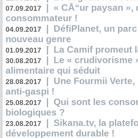
|
« CÅ“ur paysan », 
07.09.2017
consommateur !
|
DéfiPlanet, un parc
04.09.2017
nouveau genre
|
La Camif promeut l
01.09.2017
|
Le « crudivorisme 
30.08.2017
alimentaire qui séduit
|
Une Fourmii Verte, 
28.08.2017
anti-gaspi !
|
Qui sont les cons
25.08.2017
biologiques ?
|
Sikana.tv, la plate
23.08.2017
développement durable !