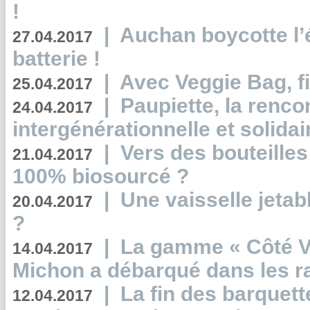
!
|
Auchan boycotte l’
27.04.2017
batterie !
|
Avec Veggie Bag, fi
25.04.2017
|
Paupiette, la renco
24.04.2017
intergénérationnelle et solidair
|
Vers des bouteilles
21.04.2017
100% biosourcé ?
|
Une vaisselle jeta
20.04.2017
?
|
La gamme « Côté Vé
14.04.2017
Michon a débarqué dans les r
|
La fin des barquett
12.04.2017