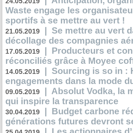
|
Anticipation, organi
24.05.2019
Waste engage les organisate
sportifs à se mettre au vert !
|
Se mettre au vert da
21.05.2019
décollage des compagnies aé
|
Producteurs et co
17.05.2019
réconciliés grâce à Moyee cof
|
Sourcing is so in 
14.05.2019
engagements dans la mode du
|
Absolut Vodka, la 
09.05.2019
qui inspire la transparence
|
Budget carbone rédu
30.04.2019
générations futures devront se
|
Les actionnaires 
25.04.2019