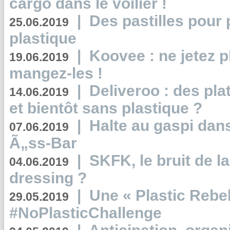
cargo dans le voilier !
|
Des pastilles pour 
25.06.2019
plastique
|
Koovee : ne jetez p
19.06.2019
mangez-les !
|
Deliveroo : des pla
14.06.2019
et bientôt sans plastique ?
|
Halte au gaspi dan
07.06.2019
Ã„ss-Bar
|
SKFK, le bruit de l
04.06.2019
dressing ?
|
Une « Plastic Rebe
29.05.2019
#NoPlasticChallenge