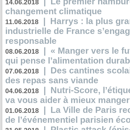
|
Le premier hambur
14.06.2018
changement climatique
|
Harrys : la plus gr
11.06.2018
industrielle de France s’engag
responsable
|
« Manger vers le fu
08.06.2018
qui pense l’alimentation dura
|
Des cantines scola
07.06.2018
des repas sans viande
|
Nutri-Score, l’étiqu
04.06.2018
va vous aider à mieux manger
|
La Ville de Paris r
01.06.2018
de l’événementiel parisien éc
|
Plastic attack (épi