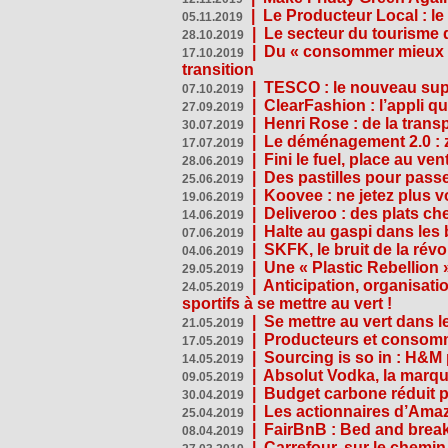
|
Le Producteur Local : le
05.11.2019
|
Le secteur du tourisme d
28.10.2019
|
Du « consommer mieux »
17.10.2019
transition
|
TESCO : le nouveau supe
07.10.2019
|
ClearFashion : l’appli q
27.09.2019
|
Henri Rose : de la tran
30.07.2019
|
Le déménagement 2.0 : z
17.07.2019
|
Fini le fuel, place au ven
28.06.2019
|
Des pastilles pour passe
25.06.2019
|
Koovee : ne jetez plus v
19.06.2019
|
Deliveroo : des plats ch
14.06.2019
|
Halte au gaspi dans les
07.06.2019
|
SKFK, le bruit de la rév
04.06.2019
|
Une « Plastic Rebellion
29.05.2019
|
Anticipation, organisat
24.05.2019
sportifs à se mettre au vert !
|
Se mettre au vert dans l
21.05.2019
|
Producteurs et consomma
17.05.2019
|
Sourcing is so in : H&
14.05.2019
|
Absolut Vodka, la marque
09.05.2019
|
Budget carbone réduit pa
30.04.2019
|
Les actionnaires d’Amaz
25.04.2019
|
FairBnB : Bed and breakf
08.04.2019
|
Carrefour, sur le chemin