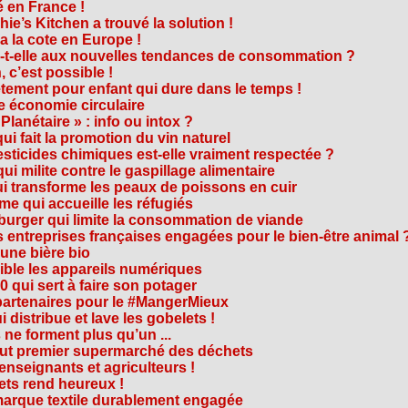
 en France !
ie’s Kitchen a trouvé la solution !
 a la cote en Europe !
-t-elle aux nouvelles tendances de consommation ?
 c’est possible !
vêtement pour enfant qui dure dans le temps !
 économie circulaire
anétaire » : info ou intox ?
qui fait la promotion du vin naturel
pesticides chimiques est-elle vraiment respectée ?
ui milite contre le gaspillage alimentaire
qui transforme les peaux de poissons en cuir
e qui accueille les réfugiés
e burger qui limite la consommation de viande
s entreprises françaises engagées pour le bien-être animal 
une bière bio
ble les appareils numériques
0 qui sert à faire son potager
 partenaires pour le #MangerMieux
 distribue et lave les gobelets !
e forment plus qu’un ...
tout premier supermarché des déchets
seignants et agriculteurs !
ts rend heureux !
marque textile durablement engagée