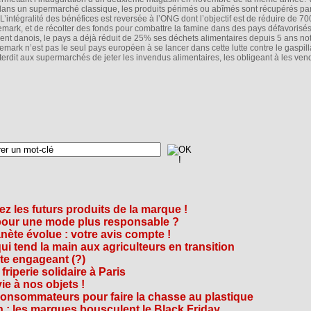
ns un supermarché classique, les produits périmés ou abîmés sont récupérés pa
intégralité des bénéfices est reversée à l’ONG dont l’objectif est de réduire de 7
mark, et de récolter des fonds pour combattre la famine dans des pays défavoris
ent danois, le pays a déjà réduit de 25% ses déchets alimentaires depuis 5 ans 
emark n’est pas le seul pays européen à se lancer dans cette lutte contre le gaspil
terdit aux supermarchés de jeter les invendus alimentaires, les obligeant à les ven
z les futurs produits de la marque !
 pour une mode plus responsable ?
nète évolue : votre avis compte !
i tend la main aux agriculteurs en transition
cte engageant (?)
riperie solidaire à Paris
e à nos objets !
consommateurs pour faire la chasse au plastique
 : les marques bousculent le Black Friday