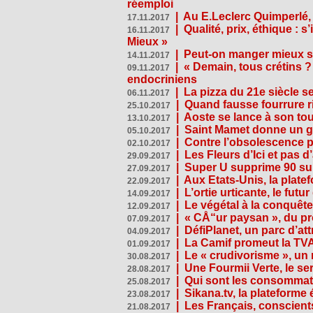
réemploi
|
Au E.Leclerc Quimperlé,
17.11.2017
|
Qualité, prix, éthique : 
16.11.2017
Mieux »
|
Peut-on manger mieux s
14.11.2017
|
« Demain, tous crétins ?
09.11.2017
endocriniens
|
La pizza du 21e siècle s
06.11.2017
|
Quand fausse fourrure ri
25.10.2017
|
Aoste se lance à son tou
13.10.2017
|
Saint Mamet donne un g
05.10.2017
|
Contre l’obsolescence p
02.10.2017
|
Les Fleurs d’Ici et pas d’
29.09.2017
|
Super U supprime 90 su
27.09.2017
|
Aux Etats-Unis, la plate
22.09.2017
|
L’ortie urticante, le futur
14.09.2017
|
Le végétal à la conquête
12.09.2017
|
« CÅ“ur paysan », du p
07.09.2017
|
DéfiPlanet, un parc d’at
04.09.2017
|
La Camif promeut la TVA
01.09.2017
|
Le « crudivorisme », un 
30.08.2017
|
Une Fourmii Verte, le ser
28.08.2017
|
Qui sont les consommat
25.08.2017
|
Sikana.tv, la plateform
23.08.2017
|
Les Français, conscients
21.08.2017