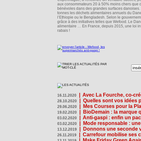
aux consommateurs 20 à 50% moins chers que da
bénévoles dans des grandes surfaces danoises. L’
tonnes les déchets alimentaires annuels du Dane
l’Ethiopie ou le Bengladesh. Selon le gouvernem
grâce à des initiatives telles que Wefood. Le Dan
alimentaire … En France, depuis 2015, une loi in
rabais !
|
Avec La Fourche, co-crée
16.11.2020
|
Quelles sont vos idées
28.10.2020
|
Mes Courses pour la Pla
29.06.2020
|
BioDemain : la marque qu
19.02.2020
|
Anti-gaspi : enfin un pa
03.02.2020
|
Mode responsable : une f
03.02.2020
|
Donnons une seconde vi
13.12.2019
|
Carrefour mobilise ses 
26.11.2019
|
Make Friday Green Again
12.11.2019