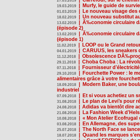
27.03.2019
|
Murfy, le guide de survi
19.03.2019
|
Le nouveau visage des 
01.03.2019
|
Un nouveau substitut au
18.02.2019
|
Ã‰conomie circulaire da
13.02.2019
(épisode 2)
|
Ã‰conomie circulaire da
13.02.2019
(épisode 1)
|
LOOP ou le Grand retour
11.02.2019
|
CARUUS, les sneakers qu
04.01.2019
|
Obsolescence DÃ‰prog
11.12.2018
|
Choba Choba : La révolu
29.11.2018
|
Fournisseur d’électricit
07.11.2018
|
Fourchette Power : le m
29.10.2018
alimentaires grâce à votre fourchet
|
Modern Baker, une boulan
18.09.2018
industriel
|
Et si vous achetiez un 
07.09.2018
|
Le plan de Levi’s pour 
31.08.2018
|
Adidas va bientôt dire a
24.08.2018
|
La Fashion Week d’Helsin
21.08.2018
|
« Mon Atelier Ecofrugal 
10.08.2018
|
En Allemagne, des superm
03.08.2018
|
The North Face se lance
25.07.2018
|
Quand les marques s’eng
18.07.2018