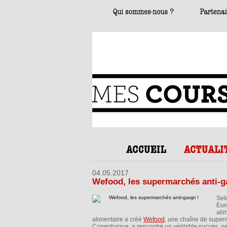
04.05.2017
Wefood, les supermarchés anti-ga
Sel
Eur
ali
alimentaire a créé
Wefood
, une chaîne de superm
Copenhague, a rencontré un véritable succès, 