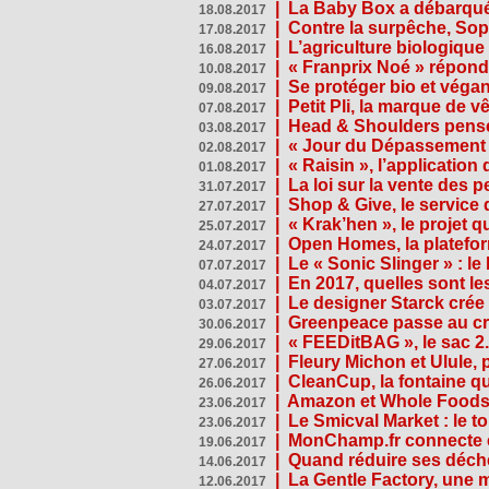
|
La Baby Box a débarqué
18.08.2017
|
Contre la surpêche, Soph
17.08.2017
|
L’agriculture biologique
16.08.2017
|
« Franprix Noé » répond
10.08.2017
|
Se protéger bio et végan,
09.08.2017
|
Petit Pli, la marque de 
07.08.2017
|
Head & Shoulders pense
03.08.2017
|
« Jour du Dépassement Pl
02.08.2017
|
« Raisin », l’application 
01.08.2017
|
La loi sur la vente des 
31.07.2017
|
Shop & Give, le service q
27.07.2017
|
« Krak’hen », le projet 
25.07.2017
|
Open Homes, la plateform
24.07.2017
|
Le « Sonic Slinger » : l
07.07.2017
|
En 2017, quelles sont le
04.07.2017
|
Le designer Starck crée 
03.07.2017
|
Greenpeace passe au cri
30.06.2017
|
« FEEDitBAG », le sac 2.
29.06.2017
|
Fleury Michon et Ulule,
27.06.2017
|
CleanCup, la fontaine qui
26.06.2017
|
Amazon et Whole Foods n
23.06.2017
|
Le Smicval Market : le 
23.06.2017
|
MonChamp.fr connecte en
19.06.2017
|
Quand réduire ses déche
14.06.2017
|
La Gentle Factory, une 
12.06.2017