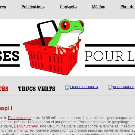
spi !
on le
Planetoscope
, près de 88 millions de tonnes d’aliments sont jetés chaque a
ope, soit près de 173 kg par an et par personne. Pour en finir avec le gaspillage
mentaire,
DanChurchAid
, une ONG humanitaire luttant contre la famine et l’insécurit
archés alimentaires nouvelle génération. Le premier magasin, ouvert en février 2
permettant l’inauguration d’un deuxième magasin en novembre de la même année.