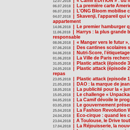
|
« Camif EDITION » : du 
12.07.2018
|
La première carte Ameri
06.07.2018
|
L’ONG Bloom mobilise co
06.07.2018
|
Skavenji, l’appareil qui
04.07.2018
appartement
|
Le premier hamburger q
14.06.2018
|
Harrys : la plus grande 
11.06.2018
responsable
|
« Manger vers le futur »
08.06.2018
|
Des cantines scolaires 
07.06.2018
|
Nutri-Score, l’étiquetag
04.06.2018
|
La Ville de Paris recher
01.06.2018
|
Plastic attack (épisode 
31.05.2018
|
Plastic attack (épisode
24.05.2018
repas
|
Plastic attack (episode 1
23.05.2018
|
DAO : la marque de jean 
21.05.2018
|
La publicité pour la « j
18.05.2018
|
Le challenge « Unpackag
15.05.2018
|
La Camif dévoile le pr
04.05.2018
|
Le gouvernement présen
03.05.2018
|
La Fashion Revolution 
25.04.2018
|
Eco-cirque : quand les 
24.04.2018
|
A Toulouse, le Drive tou
23.04.2018
|
La Réjouisserie, la nou
17.04.2018