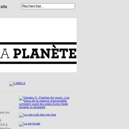
nnée en
é
016 à
 Vendus