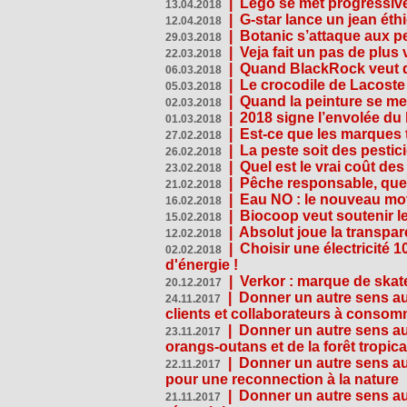
|
Lego se met progressive
13.04.2018
|
G-star lance un jean éth
12.04.2018
|
Botanic s’attaque aux pe
29.03.2018
|
Veja fait un pas de plus
22.03.2018
|
Quand BlackRock veut do
06.03.2018
|
Le crocodile de Lacost
05.03.2018
|
Quand la peinture se met
02.03.2018
|
2018 signe l’envolée du
01.03.2018
|
Est-ce que les marques t
27.02.2018
|
La peste soit des pestic
26.02.2018
|
Quel est le vrai coût des
23.02.2018
|
Pêche responsable, quel
21.02.2018
|
Eau NO : le nouveau mo
16.02.2018
|
Biocoop veut soutenir le
15.02.2018
|
Absolut joue la transp
12.02.2018
|
Choisir une électricité
02.02.2018
d'énergie !
|
Verkor : marque de ska
20.12.2017
|
Donner un autre sens au 
24.11.2017
clients et collaborateurs à conso
|
Donner un autre sens au
23.11.2017
orangs-outans et de la forêt tropica
|
Donner un autre sens au
22.11.2017
pour une reconnection à la nature
|
Donner un autre sens au 
21.11.2017