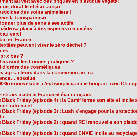
ment au vert avec des briques en plastique végétal
ique, durable et éco-conçu
sticides des soins animaliers !
 vers la transparence
nner plus de sens à ses actifs
e cède sa place à des espèces menacées
 au vert !
 bio en France
extiles peuvent viser le zéro déchet ?
ides
 prix bas ?
les sont les bonnes pratiques ?
t d’ordre des cosmétiques
s agriculteurs dans la conversion au bio
arence… absolue
 100% renouvelable, c’est simple comme bonjour avec Chan
te shoes made in France et éco-conçues
Black Friday (épisode 4) : la Camif ferme son site et incite 
mmer autrement
 Black Friday (épisode 3) : Lush s’engage pour la protecti
le
 Black Friday (épisode 2) : quand REI renouvelle son plaid
Black Friday (épisode 1) : quand ENVIE incite au recyclage