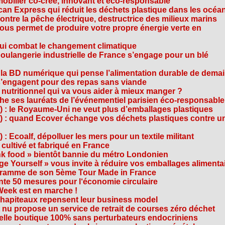
mobilier co-créé, innovant et éco-responsable
can Express qui réduit les déchets plastique dans les océa
ntre la pêche électrique, destructrice des milieux marins
 vous permet de produire votre propre énergie verte en
ui combat le changement climatique
boulangerie industrielle de France s’engage pour un blé
, la BD numérique qui pense l’alimentation durable de dema
s’engagent pour des repas sans viande
e nutritionnel qui va vous aider à mieux manger ?
che ses lauréats de l’événementiel parisien éco-responsable
3) : le Royaume-Uni ne veut plus d’emballages plastiques
 2) : quand Ecover échange vos déchets plastiques contre u
) : Ecoalf, dépolluer les mers pour un textile militant
cultivé et fabriqué en France
unk food » bientôt bannie du métro Londonien
e Yourself » vous invite à réduire vos emballages alimenta
ogramme de son 5ème Tour Made in France
te 50 mesures pour l‘économie circulaire
Week est en marche !
chapiteaux repensent leur business model
t nu propose un service de retrait de courses zéro déchet
velle boutique 100% sans perturbateurs endocriniens