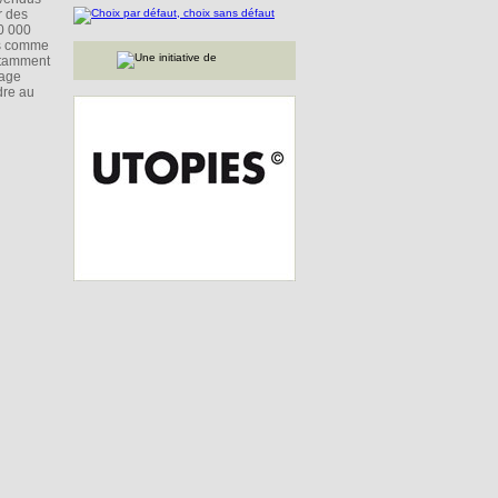
r des
00 000
és comme
notamment
lage
dre au