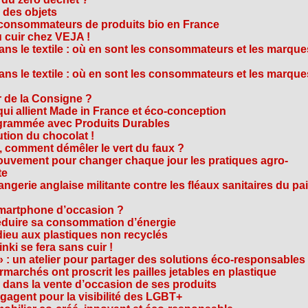
e des objets
consommateurs de produits bio en France
 cuir chez VEJA !
ns le textile : où en sont les consommateurs et les marque
ns le textile : où en sont les consommateurs et les marque
 de la Consigne ?
i allient Made in France et éco-conception
rammée avec Produits Durables
tion du chocolat !
é, comment démêler le vert du faux ?
ouvement pour changer chaque jour les pratiques agro-
te
gerie anglaise militante contre les fléaux sanitaires du pa
smartphone d’occasion ?
réduire sa consommation d’énergie
dieu aux plastiques non recyclés
ki se fera sans cuir !
» : un atelier pour partager des solutions éco-responsables
archés ont proscrit les pailles jetables en plastique
 dans la vente d’occasion de ses produits
agent pour la visibilité des LGBT+