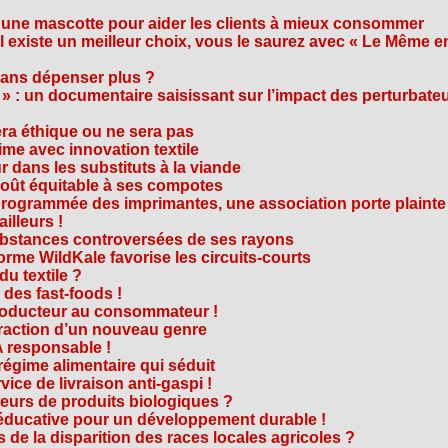
 une mascotte pour aider les clients à mieux consommer
s’il existe un meilleur choix, vous le saurez avec « Le Même e
ans dépenser plus ?
 » : un documentaire saisissant sur l’impact des perturbate
era éthique ou ne sera pas
me avec innovation textile
r dans les substituts à la viande
oût équitable à ses compotes
rogrammée des imprimantes, une association porte plainte
ailleurs !
bstances controversées de ses rayons
forme WildKale favorise les circuits-courts
 du textile ?
 des fast-foods !
roducteur au consommateur !
traction d’un nouveau genre
 responsable !
régime alimentaire qui séduit
vice de livraison anti-gaspi !
eurs de produits biologiques ?
e éducative pour un développement durable !
 de la disparition des races locales agricoles ?