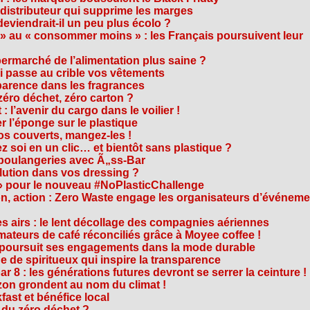
 distributeur qui supprime les marges
eviendrait-il un peu plus écolo ?
 au « consommer moins » : les Français poursuivent leur
rmarché de l’alimentation plus saine ?
ui passe au crible vos vêtements
sparence dans les fragrances
éro déchet, zéro carton ?
t : l’avenir du cargo dans le voilier !
r l’éponge sur le plastique
os couverts, mangez-les !
ez soi en un clic… et bientôt sans plastique ?
 boulangeries avec Ã„ss-Bar
olution dans vos dressing ?
 » pour le nouveau #NoPlasticChallenge
ion, action : Zero Waste engage les organisateurs d’événem
es airs : le lent décollage des compagnies aériennes
teurs de café réconciliés grâce à Moyee coffee !
M poursuit ses engagements dans la mode durable
 de spiritueux qui inspire la transparence
r 8 : les générations futures devront se serrer la ceinture !
on grondent au nom du climat !
ast et bénéfice local
 du zéro déchet ?