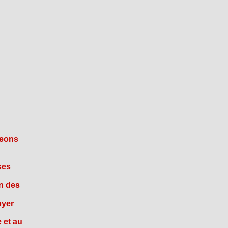
geons
ses
on des
oyer
 et au