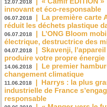
|
« Camif EDITION » :
12.07.2018
innovant et éco-responsable
|
La première carte 
06.07.2018
réduit les déchets plastique 
|
L’ONG Bloom mobil
06.07.2018
électrique, destructrice des m
|
Skavenji, l’apparei
04.07.2018
produire votre propre énergie
|
Le premier hambur
14.06.2018
changement climatique
|
Harrys : la plus gr
11.06.2018
industrielle de France s’engag
responsable
|
« Manger vers le fu