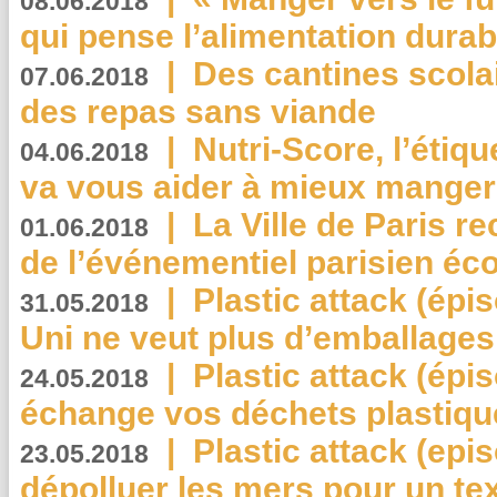
08.06.2018
qui pense l’alimentation dura
|
Des cantines scola
07.06.2018
des repas sans viande
|
Nutri-Score, l’étiqu
04.06.2018
va vous aider à mieux manger
|
La Ville de Paris r
01.06.2018
de l’événementiel parisien éc
|
Plastic attack (épi
31.05.2018
Uni ne veut plus d’emballages
|
Plastic attack (épi
24.05.2018
échange vos déchets plastiqu
|
Plastic attack (epis
23.05.2018
dépolluer les mers pour un text