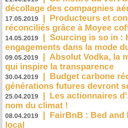
décollage des compagnies aé
|
Producteurs et co
17.05.2019
réconciliés grâce à Moyee cof
|
Sourcing is so in 
14.05.2019
engagements dans la mode du
|
Absolut Vodka, la 
09.05.2019
qui inspire la transparence
|
Budget carbone rédu
30.04.2019
générations futures devront se
|
Les actionnaires 
25.04.2019
nom du climat !
|
FairBnB : Bed and 
08.04.2019
local