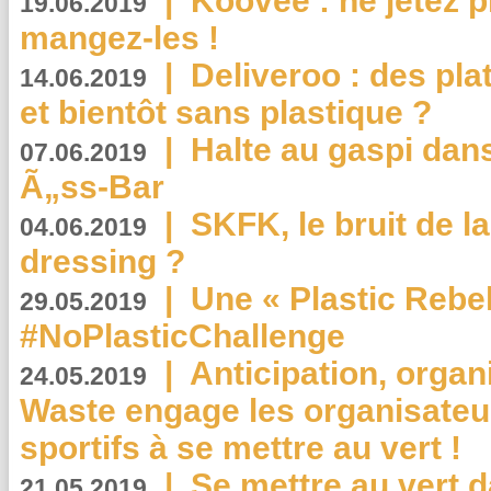
|
Koovee : ne jetez p
19.06.2019
mangez-les !
|
Deliveroo : des pla
14.06.2019
et bientôt sans plastique ?
|
Halte au gaspi dan
07.06.2019
Ã„ss-Bar
|
SKFK, le bruit de l
04.06.2019
dressing ?
|
Une « Plastic Rebe
29.05.2019
#NoPlasticChallenge
|
Anticipation, organi
24.05.2019
Waste engage les organisate
sportifs à se mettre au vert !
|
Se mettre au vert da
21.05.2019