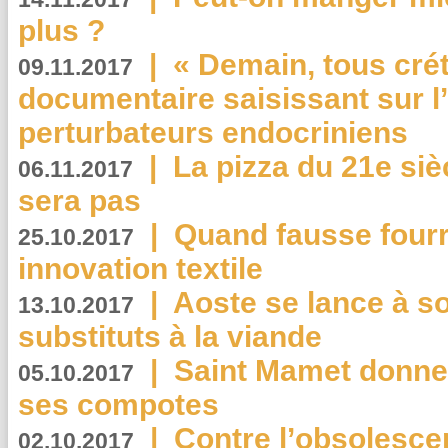
plus ?
|
« Demain, tous crét
09.11.2017
documentaire saisissant sur l
perturbateurs endocriniens
|
La pizza du 21e siè
06.11.2017
sera pas
|
Quand fausse fourr
25.10.2017
innovation textile
|
Aoste se lance à so
13.10.2017
substituts à la viande
|
Saint Mamet donne 
05.10.2017
ses compotes
|
Contre l’obsolesc
02.10.2017