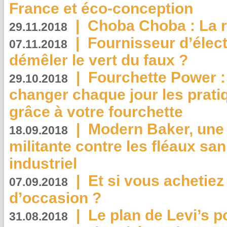
France et éco-conception
|
Choba Choba : La r
29.11.2018
|
Fournisseur d’élec
07.11.2018
démêler le vert du faux ?
|
Fourchette Power 
29.10.2018
changer chaque jour les prati
grâce à votre fourchette
|
Modern Baker, une 
18.09.2018
militante contre les fléaux san
industriel
|
Et si vous achetie
07.09.2018
d’occasion ?
|
Le plan de Levi’s p
31.08.2018