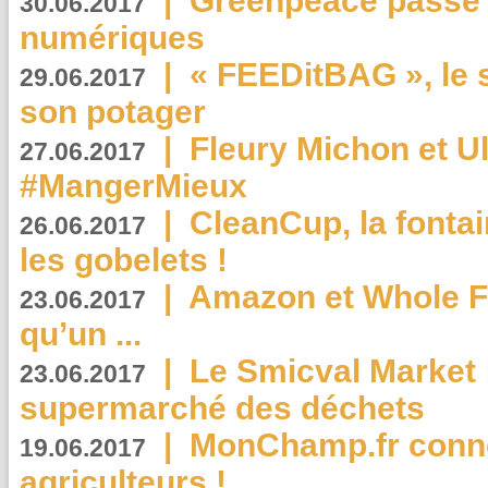
|
Greenpeace passe a
30.06.2017
numériques
|
« FEEDitBAG », le s
29.06.2017
son potager
|
Fleury Michon et Ul
27.06.2017
#MangerMieux
|
CleanCup, la fontai
26.06.2017
les gobelets !
|
Amazon et Whole F
23.06.2017
qu’un ...
|
Le Smicval Market :
23.06.2017
supermarché des déchets
|
MonChamp.fr conne
19.06.2017
agriculteurs !