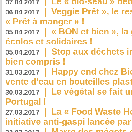
|
Le « bio-seau » déb
07.04.2017
|
Veggie Prêt », le r
06.04.2017
« Prêt à manger » !
|
« BON et bien », l
05.04.2017
écolos et solidaires !
|
Stop aux déchets i
05.04.2017
bien compris !
|
Happy end chez Bio
31.03.2017
vente d’eau en bouteilles plas
|
Le végétal se fait 
30.03.2017
Portugal !
|
La « Food Waste Hot
27.03.2017
initiative anti-gaspi lancée pa
|
Marre des mégots q