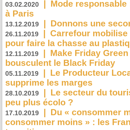
|
Mode responsable : 
03.02.2020
à Paris
|
Donnons une second
13.12.2019
|
Carrefour mobilis
26.11.2019
pour faire la chasse au plasti
|
Make Friday Green 
12.11.2019
bousculent le Black Friday
|
Le Producteur Local
05.11.2019
supprime les marges
|
Le secteur du touri
28.10.2019
peu plus écolo ?
|
Du « consommer mi
17.10.2019
consommer moins » : les Fran