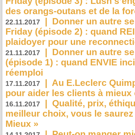
Friday (épisode 3) : Lush s’en
des orangs-outans et de la for
|
Donner un autre se
22.11.2017
Friday (épisode 2) : quand RE
plaidoyer pour une reconnecti
|
Donner un autre se
21.11.2017
(épisode 1) : quand ENVIE inci
réemploi
|
Au E.Leclerc Quimp
17.11.2017
pour aider les clients à mie
|
Qualité, prix, éthiqu
16.11.2017
meilleur choix, vous le saure
Mieux »
|
Peut-on manger mi
14.11.2017