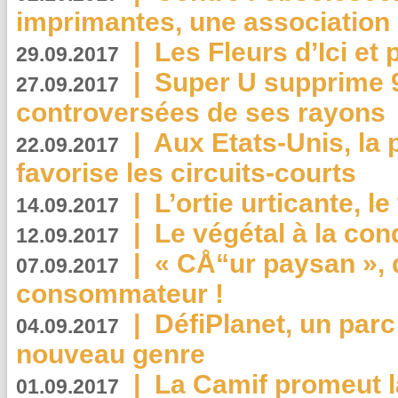
imprimantes, une association 
|
Les Fleurs d’Ici et p
29.09.2017
|
Super U supprime 
27.09.2017
controversées de ses rayons
|
Aux Etats-Unis, la
22.09.2017
favorise les circuits-courts
|
L’ortie urticante, le
14.09.2017
|
Le végétal à la con
12.09.2017
|
« CÅ“ur paysan », 
07.09.2017
consommateur !
|
DéfiPlanet, un parc
04.09.2017
nouveau genre
|
La Camif promeut l
01.09.2017