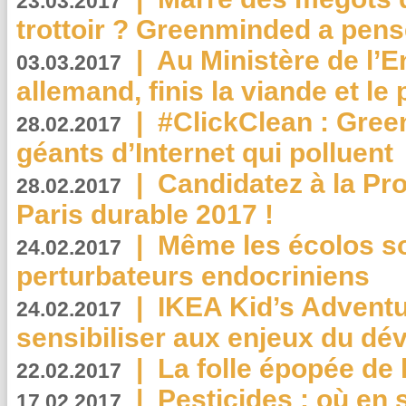
23.03.2017
trottoir ? Greenminded a pens
|
Au Ministère de l’
03.03.2017
allemand, finis la viande et le
|
#ClickClean : Gree
28.02.2017
géants d’Internet qui polluent
|
Candidatez à la Pr
28.02.2017
Paris durable 2017 !
|
Même les écolos s
24.02.2017
perturbateurs endocriniens
|
IKEA Kid’s Adventu
24.02.2017
sensibiliser aux enjeux du d
|
La folle épopée de 
22.02.2017
|
Pesticides : où en 
17.02.2017