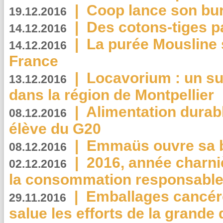
|
Coop lance son bur
19.12.2016
|
Des cotons-tiges pa
14.12.2016
|
La purée Mousline 
14.12.2016
France
|
Locavorium : un s
13.12.2016
dans la région de Montpellier
|
Alimentation durab
08.12.2016
élève du G20
|
Emmaüs ouvre sa bo
08.12.2016
|
2016, année charni
02.12.2016
la consommation responsable
|
Emballages cancér
29.11.2016
salue les efforts de la grande 