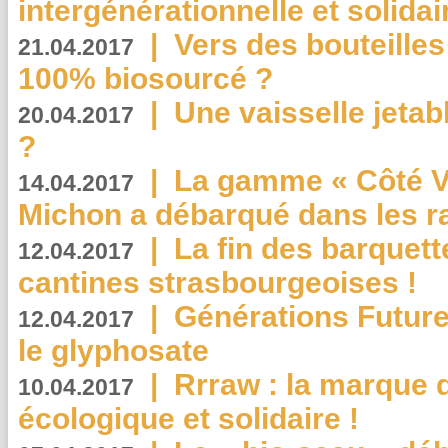
intergénérationnelle et solidair
|
Vers des bouteilles
21.04.2017
100% biosourcé ?
|
Une vaisselle jeta
20.04.2017
?
|
La gamme « Côté Vé
14.04.2017
Michon a débarqué dans les r
|
La fin des barquett
12.04.2017
cantines strasbourgeoises !
|
Générations Future
12.04.2017
le glyphosate
|
Rrraw : la marque 
10.04.2017
écologique et solidaire !