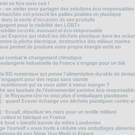
ki se fera sans cuir !
» : un atelier pour partager des solutions éco-responsables
archés ont proscrit les pailles jetables en plastique
 dans la vente d’occasion de ses produits
agent pour la visibilité des LGBT+
mobilier co-créé, innovant et éco-responsable
can Express qui réduit les déchets plastique dans les océa
ntre la pêche électrique, destructrice des milieux marins
 vous permet de produire votre propre énergie verte en
ui combat le changement climatique
boulangerie industrielle de France s’engage pour un blé
, la BD numérique qui pense l’alimentation durable de dema
s’engagent pour des repas sans viande
e nutritionnel qui va vous aider à mieux manger ?
che ses lauréats de l’événementiel parisien éco-responsable
3) : le Royaume-Uni ne veut plus d’emballages plastiques
 2) : quand Ecover échange vos déchets plastiques contre u
) : Ecoalf, dépolluer les mers pour un textile militant
cultivé et fabriqué en France
unk food » bientôt bannie du métro Londonien
e Yourself » vous invite à réduire vos emballages alimenta
ogramme de son 5ème Tour Made in France