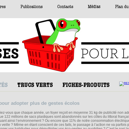
 pour adopter plus de gestes écolos
iez-vous que chaque année, un foyer reçoit en moyenne 31 kg de publicité non a
ue 122 millions de sacs plastiques sont abandonnés sur les côtes du littoral françai
luant ainsi l’environnement ? Ou encore que 11% de notre consommation électriqu
 veille ? Même en étant conscient de ces faits, le passage à l’action ne va parfois 
hanger vos habitudes pour démultiplier vos éco-gestes au quotidien ? C’est le pari l