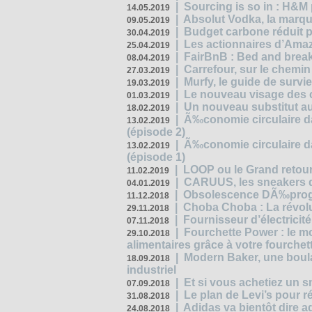
|
Sourcing is so in : H&
14.05.2019
|
Absolut Vodka, la marque
09.05.2019
|
Budget carbone réduit pa
30.04.2019
|
Les actionnaires d’Amaz
25.04.2019
|
FairBnB : Bed and breakf
08.04.2019
|
Carrefour, sur le chemin
27.03.2019
|
Murfy, le guide de survi
19.03.2019
|
Le nouveau visage des 
01.03.2019
|
Un nouveau substitut au
18.02.2019
|
Ã‰conomie circulaire da
13.02.2019
(épisode 2)
|
Ã‰conomie circulaire da
13.02.2019
(épisode 1)
|
LOOP ou le Grand retour
11.02.2019
|
CARUUS, les sneakers qu
04.01.2019
|
Obsolescence DÃ‰prog
11.12.2018
|
Choba Choba : La révolu
29.11.2018
|
Fournisseur d’électricit
07.11.2018
|
Fourchette Power : le m
29.10.2018
alimentaires grâce à votre fourchet
|
Modern Baker, une boulan
18.09.2018
industriel
|
Et si vous achetiez un 
07.09.2018
|
Le plan de Levi’s pour 
31.08.2018
|
Adidas va bientôt dire a
24.08.2018