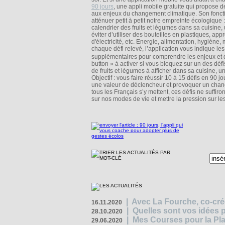
90 jours
, une appli mobile gratuite qui propose
aux enjeux du changement climatique. Son fonctio
atténuer petit à petit notre empreinte écologique 
calendrier des fruits et légumes dans sa cuisine, 
éviter d’utiliser des bouteilles en plastiques, ap
d'électricité, etc. Energie, alimentation, hygiène
chaque défi relevé, l’application vous indique 
supplémentaires pour comprendre les enjeux et déc
button » à activer si vous bloquez sur un des défi
de fruits et légumes à afficher dans sa cuisine, un
Objectif : vous faire réussir 10 à 15 défis en 90 jo
une valeur de déclencheur et provoquer un chang
tous les Français s’y mettent, ces défis ne suffiro
sur nos modes de vie et mettre la pression sur le
|
Avec La Fourche, co-crée
16.11.2020
|
Quelles sont vos idées
28.10.2020
|
Mes Courses pour la Pla
29.06.2020