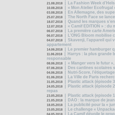
|
La Fashion Week d’Helsin
21.08.2018
|
« Mon Atelier Ecofrugal 
10.08.2018
|
En Allemagne, des superm
03.08.2018
|
The North Face se lance
25.07.2018
|
Quand les marques s’eng
18.07.2018
|
« Camif EDITION » : du 
12.07.2018
|
La première carte Ameri
06.07.2018
|
L’ONG Bloom mobilise co
06.07.2018
|
Skavenji, l’appareil qui
04.07.2018
appartement
|
Le premier hamburger q
14.06.2018
|
Harrys : la plus grande 
11.06.2018
responsable
|
« Manger vers le futur »
08.06.2018
|
Des cantines scolaires 
07.06.2018
|
Nutri-Score, l’étiquetag
04.06.2018
|
La Ville de Paris recher
01.06.2018
|
Plastic attack (épisode 
31.05.2018
|
Plastic attack (épisode
24.05.2018
repas
|
Plastic attack (episode 1
23.05.2018
|
DAO : la marque de jean 
21.05.2018
|
La publicité pour la « j
18.05.2018
|
Le challenge « Unpackag
15.05.2018
|
La Camif dévoile le pr
04.05.2018