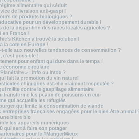
régime alimentaire qui séduit
vice de livraison anti-gaspi !
eurs de produits biologiques ?
e éducative pour un développement durable !
 de la disparition des races locales agricoles ?
 en France !
ie’s Kitchen a trouvé la solution !
 a la cote en Europe !
-t-elle aux nouvelles tendances de consommation ?
 c’est possible !
vêtement pour enfant qui dure dans le temps !
 économie circulaire
anétaire » : info ou intox ?
qui fait la promotion du vin naturel
pesticides chimiques est-elle vraiment respectée ?
ui milite contre le gaspillage alimentaire
qui transforme les peaux de poissons en cuir
e qui accueille les réfugiés
e burger qui limite la consommation de viande
s entreprises françaises engagées pour le bien-être animal 
une bière bio
ble les appareils numériques
0 qui sert à faire son potager
 partenaires pour le #MangerMieux