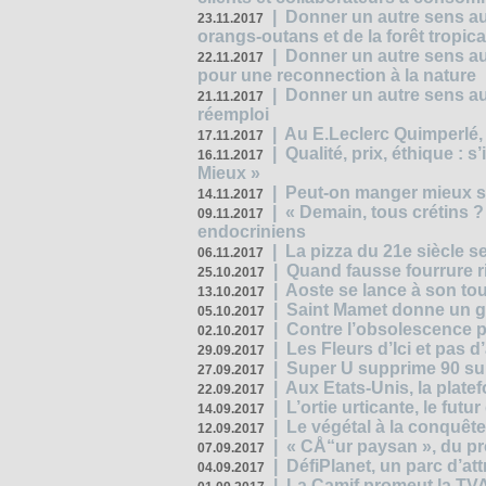
|
Donner un autre sens au
23.11.2017
orangs-outans et de la forêt tropica
|
Donner un autre sens au
22.11.2017
pour une reconnection à la nature
|
Donner un autre sens au 
21.11.2017
réemploi
|
Au E.Leclerc Quimperlé,
17.11.2017
|
Qualité, prix, éthique : 
16.11.2017
Mieux »
|
Peut-on manger mieux s
14.11.2017
|
« Demain, tous crétins ?
09.11.2017
endocriniens
|
La pizza du 21e siècle s
06.11.2017
|
Quand fausse fourrure ri
25.10.2017
|
Aoste se lance à son tou
13.10.2017
|
Saint Mamet donne un g
05.10.2017
|
Contre l’obsolescence p
02.10.2017
|
Les Fleurs d’Ici et pas d’
29.09.2017
|
Super U supprime 90 su
27.09.2017
|
Aux Etats-Unis, la plate
22.09.2017
|
L’ortie urticante, le futur
14.09.2017
|
Le végétal à la conquête
12.09.2017
|
« CÅ“ur paysan », du p
07.09.2017
|
DéfiPlanet, un parc d’at
04.09.2017
|
La Camif promeut la TVA