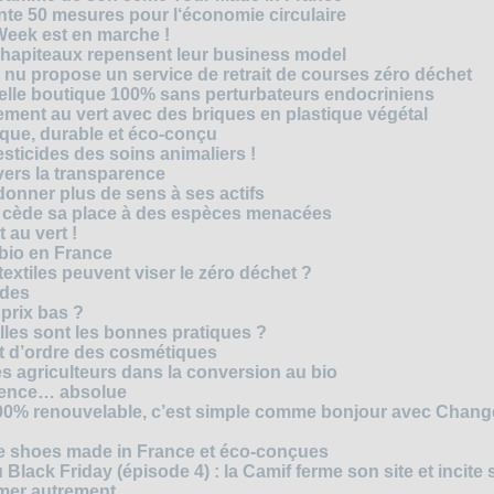
te 50 mesures pour l‘économie circulaire
Week est en marche !
chapiteaux repensent leur business model
t nu propose un service de retrait de courses zéro déchet
velle boutique 100% sans perturbateurs endocriniens
ment au vert avec des briques en plastique végétal
ique, durable et éco-conçu
sticides des soins animaliers !
 vers la transparence
nner plus de sens à ses actifs
e cède sa place à des espèces menacées
 au vert !
 bio en France
extiles peuvent viser le zéro déchet ?
ides
 prix bas ?
les sont les bonnes pratiques ?
t d’ordre des cosmétiques
s agriculteurs dans la conversion au bio
arence… absolue
 100% renouvelable, c’est simple comme bonjour avec Chan
te shoes made in France et éco-conçues
Black Friday (épisode 4) : la Camif ferme son site et incite 
mmer autrement