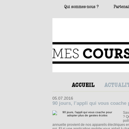
05.07.2016
90 jours, l’appli qui vous coache
Sav
? Q
pol
annuelle provient de nos appareils électriques en
soi. Et si une application mobile vous aidait à c