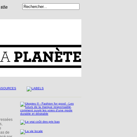
dressées
s,
e
pas de
ancé par