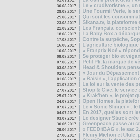
01.09.2017
|
Le « crudivorisme », un 
30.08.2017
|
Une Fourmii Verte, le ser
28.08.2017
|
Qui sont les consommat
25.08.2017
|
Sikana.tv, la plateform
23.08.2017
|
Les Français, conscients
21.08.2017
|
La Baby Box a débarqué
18.08.2017
|
Contre la surpêche, Soph
17.08.2017
|
L’agriculture biologique
16.08.2017
|
« Franprix Noé » répond
10.08.2017
|
Se protéger bio et végan,
09.08.2017
|
Petit Pli, la marque de 
07.08.2017
|
Head & Shoulders pense
03.08.2017
|
« Jour du Dépassement Pl
02.08.2017
|
« Raisin », l’application 
01.08.2017
|
La loi sur la vente des 
31.07.2017
|
Shop & Give, le service q
27.07.2017
|
« Krak’hen », le projet 
25.07.2017
|
Open Homes, la plateform
24.07.2017
|
Le « Sonic Slinger » : l
07.07.2017
|
En 2017, quelles sont le
04.07.2017
|
Le designer Starck crée 
03.07.2017
|
Greenpeace passe au cri
30.06.2017
|
« FEEDitBAG », le sac 2.
29.06.2017
|
Fleury Michon et Ulule,
27.06.2017