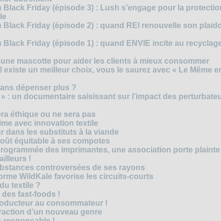
 Black Friday (épisode 3) : Lush s’engage pour la protecti
le
 Black Friday (épisode 2) : quand REI renouvelle son plaid
Black Friday (épisode 1) : quand ENVIE incite au recyclage
 une mascotte pour aider les clients à mieux consommer
s’il existe un meilleur choix, vous le saurez avec « Le Même e
ans dépenser plus ?
 » : un documentaire saisissant sur l’impact des perturbate
era éthique ou ne sera pas
me avec innovation textile
r dans les substituts à la viande
oût équitable à ses compotes
rogrammée des imprimantes, une association porte plainte
ailleurs !
bstances controversées de ses rayons
forme WildKale favorise les circuits-courts
 du textile ?
 des fast-foods !
roducteur au consommateur !
traction d’un nouveau genre
 responsable !