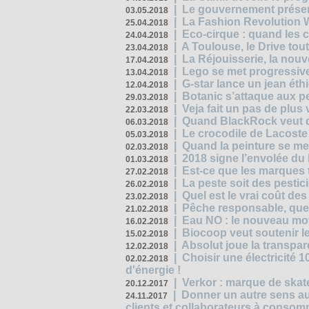
|
Le gouvernement présen
03.05.2018
|
La Fashion Revolution 
25.04.2018
|
Eco-cirque : quand les 
24.04.2018
|
A Toulouse, le Drive tou
23.04.2018
|
La Réjouisserie, la nou
17.04.2018
|
Lego se met progressive
13.04.2018
|
G-star lance un jean éth
12.04.2018
|
Botanic s’attaque aux pe
29.03.2018
|
Veja fait un pas de plus
22.03.2018
|
Quand BlackRock veut do
06.03.2018
|
Le crocodile de Lacost
05.03.2018
|
Quand la peinture se met
02.03.2018
|
2018 signe l’envolée du
01.03.2018
|
Est-ce que les marques t
27.02.2018
|
La peste soit des pestic
26.02.2018
|
Quel est le vrai coût des
23.02.2018
|
Pêche responsable, quel
21.02.2018
|
Eau NO : le nouveau mo
16.02.2018
|
Biocoop veut soutenir le
15.02.2018
|
Absolut joue la transp
12.02.2018
|
Choisir une électricité
02.02.2018
d'énergie !
|
Verkor : marque de ska
20.12.2017
|
Donner un autre sens au 
24.11.2017
clients et collaborateurs à conso