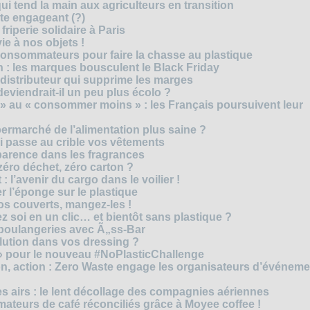
i tend la main aux agriculteurs en transition
cte engageant (?)
riperie solidaire à Paris
e à nos objets !
consommateurs pour faire la chasse au plastique
 : les marques bousculent le Black Friday
 distributeur qui supprime les marges
eviendrait-il un peu plus écolo ?
 au « consommer moins » : les Français poursuivent leur
rmarché de l’alimentation plus saine ?
ui passe au crible vos vêtements
sparence dans les fragrances
éro déchet, zéro carton ?
t : l’avenir du cargo dans le voilier !
r l’éponge sur le plastique
os couverts, mangez-les !
ez soi en un clic… et bientôt sans plastique ?
 boulangeries avec Ã„ss-Bar
olution dans vos dressing ?
 » pour le nouveau #NoPlasticChallenge
ion, action : Zero Waste engage les organisateurs d’événem
es airs : le lent décollage des compagnies aériennes
teurs de café réconciliés grâce à Moyee coffee !