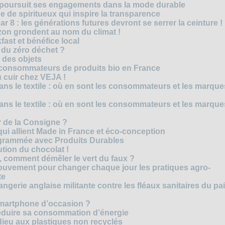
M poursuit ses engagements dans la mode durable
 de spiritueux qui inspire la transparence
r 8 : les générations futures devront se serrer la ceinture !
on grondent au nom du climat !
ast et bénéfice local
 du zéro déchet ?
e des objets
consommateurs de produits bio en France
 cuir chez VEJA !
ns le textile : où en sont les consommateurs et les marque
ns le textile : où en sont les consommateurs et les marque
 de la Consigne ?
i allient Made in France et éco-conception
rammée avec Produits Durables
tion du chocolat !
é, comment démêler le vert du faux ?
ouvement pour changer chaque jour les pratiques agro-
te
gerie anglaise militante contre les fléaux sanitaires du pa
smartphone d’occasion ?
réduire sa consommation d’énergie
dieu aux plastiques non recyclés