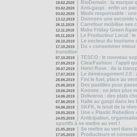
|
BioDemain : la marque qu
19.02.2020
|
Anti-gaspi : enfin un pa
03.02.2020
|
Mode responsable : une f
03.02.2020
|
Donnons une seconde vi
13.12.2019
|
Carrefour mobilise ses 
26.11.2019
|
Make Friday Green Again
12.11.2019
|
Le Producteur Local : le
05.11.2019
|
Le secteur du tourisme d
28.10.2019
|
Du « consommer mieux »
17.10.2019
transition
|
TESCO : le nouveau supe
07.10.2019
|
ClearFashion : l’appli q
27.09.2019
|
Henri Rose : de la tran
30.07.2019
|
Le déménagement 2.0 : z
17.07.2019
|
Fini le fuel, place au ven
28.06.2019
|
Des pastilles pour passe
25.06.2019
|
Koovee : ne jetez plus v
19.06.2019
|
Deliveroo : des plats ch
14.06.2019
|
Halte au gaspi dans les
07.06.2019
|
SKFK, le bruit de la rév
04.06.2019
|
Une « Plastic Rebellion
29.05.2019
|
Anticipation, organisat
24.05.2019
sportifs à se mettre au vert !
|
Se mettre au vert dans l
21.05.2019
|
Producteurs et consomma
17.05.2019