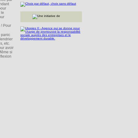
ondant
pour
 le
our
 ! Pour
« panic
lendrier
s, etc.
our avoir
 Même si
éflexion