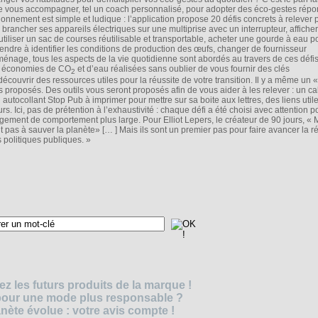
 de vous accompagner, tel un coach personnalisé, pour adopter des éco-gestes rép
nnement est simple et ludique : l’application propose 20 défis concrets à relever 
: brancher ses appareils électriques sur une multiprise avec un interrupteur, afficher
utiliser un sac de courses réutilisable et transportable, acheter une gourde à eau p
prendre à identifier les conditions de production des œufs, changer de fournisseur
, ménage, tous les aspects de la vie quotidienne sont abordés au travers de ces défis
les économies de CO
et d’eau réalisées sans oublier de vous fournir des clés
2
ouvrir des ressources utiles pour la réussite de votre transition. Il y a même un 
s proposés. Des outils vous seront proposés afin de vous aider à les relever : un ca
 autocollant Stop Pub à imprimer pour mettre sur sa boite aux lettres, des liens utile
urs. Ici, pas de prétention à l’exhaustivité : chaque défi a été choisi avec attention p
ement de comportement plus large. Pour Elliot Lepers, le créateur de 90 jours, «
nt pas à sauver la planète» [… ] Mais ils sont un premier pas pour faire avancer la r
s politiques publiques. »
z les futurs produits de la marque !
 pour une mode plus responsable ?
nète évolue : votre avis compte !