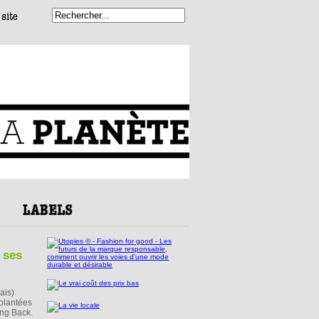
 ses
ais)
mplantées
ing Back.