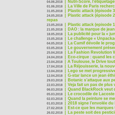
|
Nutri-Score, l’étiquetag
04.06.2018
|
La Ville de Paris recher
01.06.2018
|
Plastic attack (épisode 
31.05.2018
|
Plastic attack (épisode
24.05.2018
repas
|
Plastic attack (episode 1
23.05.2018
|
DAO : la marque de jean 
21.05.2018
|
La publicité pour la « j
18.05.2018
|
Le challenge « Unpackag
15.05.2018
|
La Camif dévoile le pr
04.05.2018
|
Le gouvernement présen
03.05.2018
|
La Fashion Revolution 
25.04.2018
|
Eco-cirque : quand les 
24.04.2018
|
A Toulouse, le Drive tou
23.04.2018
|
La Réjouisserie, la nou
17.04.2018
|
Lego se met progressive
13.04.2018
|
G-star lance un jean éth
12.04.2018
|
Botanic s’attaque aux pe
29.03.2018
|
Veja fait un pas de plus
22.03.2018
|
Quand BlackRock veut do
06.03.2018
|
Le crocodile de Lacost
05.03.2018
|
Quand la peinture se met
02.03.2018
|
2018 signe l’envolée du
01.03.2018
|
Est-ce que les marques t
27.02.2018
|
La peste soit des pestic
26.02.2018