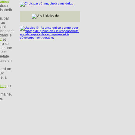
aines
s deux
lisabeth
i, par
f au
sont
 fabricant
 dans le
z
et
orp se
 par une
 est
iétale
naire en
s
ussi un
aux
le, a
Corp
au
emaine,
es