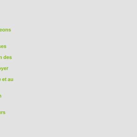
geons
ses
on des
oyer
 et au
n
urs