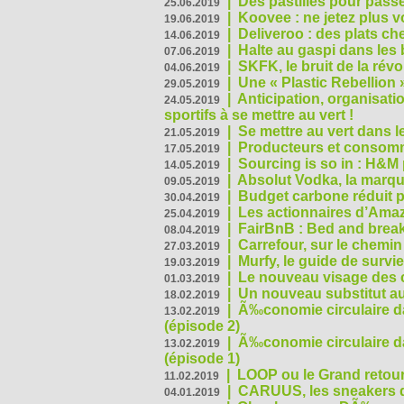
|
Des pastilles pour passe
25.06.2019
|
Koovee : ne jetez plus v
19.06.2019
|
Deliveroo : des plats ch
14.06.2019
|
Halte au gaspi dans les
07.06.2019
|
SKFK, le bruit de la rév
04.06.2019
|
Une « Plastic Rebellion
29.05.2019
|
Anticipation, organisat
24.05.2019
sportifs à se mettre au vert !
|
Se mettre au vert dans l
21.05.2019
|
Producteurs et consomma
17.05.2019
|
Sourcing is so in : H&
14.05.2019
|
Absolut Vodka, la marque
09.05.2019
|
Budget carbone réduit pa
30.04.2019
|
Les actionnaires d’Amaz
25.04.2019
|
FairBnB : Bed and breakf
08.04.2019
|
Carrefour, sur le chemin
27.03.2019
|
Murfy, le guide de survi
19.03.2019
|
Le nouveau visage des 
01.03.2019
|
Un nouveau substitut au
18.02.2019
|
Ã‰conomie circulaire da
13.02.2019
(épisode 2)
|
Ã‰conomie circulaire da
13.02.2019
(épisode 1)
|
LOOP ou le Grand retour
11.02.2019
|
CARUUS, les sneakers qu
04.01.2019