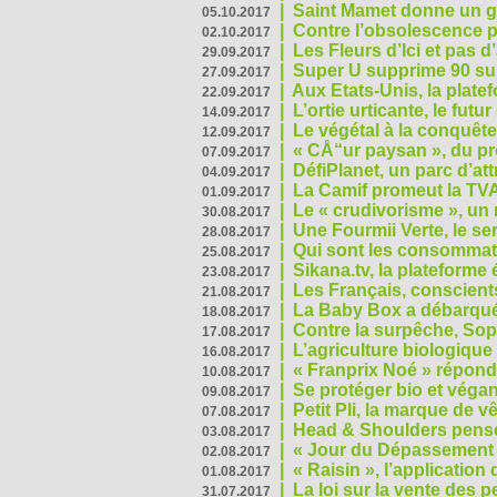
|
Saint Mamet donne un g
05.10.2017
|
Contre l’obsolescence p
02.10.2017
|
Les Fleurs d’Ici et pas d’
29.09.2017
|
Super U supprime 90 su
27.09.2017
|
Aux Etats-Unis, la plate
22.09.2017
|
L’ortie urticante, le futur
14.09.2017
|
Le végétal à la conquête
12.09.2017
|
« CÅ“ur paysan », du p
07.09.2017
|
DéfiPlanet, un parc d’at
04.09.2017
|
La Camif promeut la TVA
01.09.2017
|
Le « crudivorisme », un 
30.08.2017
|
Une Fourmii Verte, le ser
28.08.2017
|
Qui sont les consommat
25.08.2017
|
Sikana.tv, la plateform
23.08.2017
|
Les Français, conscients
21.08.2017
|
La Baby Box a débarqué
18.08.2017
|
Contre la surpêche, Soph
17.08.2017
|
L’agriculture biologique
16.08.2017
|
« Franprix Noé » répond
10.08.2017
|
Se protéger bio et végan,
09.08.2017
|
Petit Pli, la marque de 
07.08.2017
|
Head & Shoulders pense
03.08.2017
|
« Jour du Dépassement Pl
02.08.2017
|
« Raisin », l’application 
01.08.2017
|
La loi sur la vente des 
31.07.2017