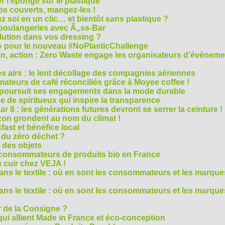
r l’éponge sur le plastique
os couverts, mangez-les !
ez soi en un clic… et bientôt sans plastique ?
 boulangeries avec Ã„ss-Bar
olution dans vos dressing ?
 » pour le nouveau #NoPlasticChallenge
ion, action : Zero Waste engage les organisateurs d’événem
es airs : le lent décollage des compagnies aériennes
teurs de café réconciliés grâce à Moyee coffee !
M poursuit ses engagements dans la mode durable
 de spiritueux qui inspire la transparence
r 8 : les générations futures devront se serrer la ceinture !
on grondent au nom du climat !
ast et bénéfice local
 du zéro déchet ?
e des objets
consommateurs de produits bio en France
 cuir chez VEJA !
ns le textile : où en sont les consommateurs et les marque
ns le textile : où en sont les consommateurs et les marque
 de la Consigne ?
i allient Made in France et éco-conception