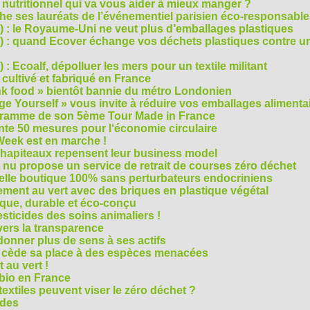
e nutritionnel qui va vous aider à mieux manger ?
che ses lauréats de l’événementiel parisien éco-responsable
3) : le Royaume-Uni ne veut plus d’emballages plastiques
 2) : quand Ecover échange vos déchets plastiques contre u
) : Ecoalf, dépolluer les mers pour un textile militant
cultivé et fabriqué en France
unk food » bientôt bannie du métro Londonien
e Yourself » vous invite à réduire vos emballages alimenta
ogramme de son 5ème Tour Made in France
te 50 mesures pour l‘économie circulaire
Week est en marche !
chapiteaux repensent leur business model
t nu propose un service de retrait de courses zéro déchet
velle boutique 100% sans perturbateurs endocriniens
ment au vert avec des briques en plastique végétal
ique, durable et éco-conçu
sticides des soins animaliers !
 vers la transparence
nner plus de sens à ses actifs
e cède sa place à des espèces menacées
 au vert !
 bio en France
extiles peuvent viser le zéro déchet ?
ides