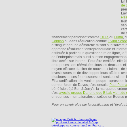
En 
de 
pre
Lavi
Res
leu
serv
cert
de 
financement participatif comme
Ulule
ou
Lumo
, 
Gobilab
ou dans l'éducation comme
Living Scho
distingue par une démarche misant sur l'ouverture 
approche résolument entrepreneuriale et internat
attribuée à partir d’un questionnaire en ligne, l
de l’entreprise mais aussi sur son engagement de 
libre accès sur internet. Pour être certifiée, elle
entreprises sont réévaluées tous les deux ans et 
moyen efficace d’attirer de nouveaux talents, de s
investisseurs, et de développer leurs affaires a
plusieurs de ses fournisseurs qui sont aussi des 
Et la certification a le vent en poupe : après qu
dernier forum de Davos, c'est ensuite
Paul Polman
bénéficie déjà Ben & Jerry's, la marque de crèm
c'est
avec le groupe Danone que B Lab vient de s
entreprises internationales et cotées en Bourse pou
Pour en savoir plus sur la certification et l'évalua