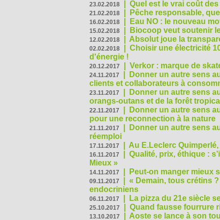
|
Quel est le vrai coût des
23.02.2018
|
Pêche responsable, quel
21.02.2018
|
Eau NO : le nouveau mo
16.02.2018
|
Biocoop veut soutenir le
15.02.2018
|
Absolut joue la transp
12.02.2018
|
Choisir une électricité
02.02.2018
d'énergie !
|
Verkor : marque de ska
20.12.2017
|
Donner un autre sens au 
24.11.2017
clients et collaborateurs à conso
|
Donner un autre sens au
23.11.2017
orangs-outans et de la forêt tropica
|
Donner un autre sens au
22.11.2017
pour une reconnection à la nature
|
Donner un autre sens au 
21.11.2017
réemploi
|
Au E.Leclerc Quimperlé,
17.11.2017
|
Qualité, prix, éthique : 
16.11.2017
Mieux »
|
Peut-on manger mieux s
14.11.2017
|
« Demain, tous crétins ?
09.11.2017
endocriniens
|
La pizza du 21e siècle s
06.11.2017
|
Quand fausse fourrure ri
25.10.2017
|
Aoste se lance à son tou
13.10.2017