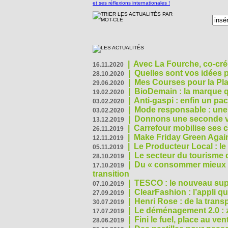
|
Avec La Fourche, co-crée
16.11.2020
|
Quelles sont vos idées
28.10.2020
|
Mes Courses pour la Pla
29.06.2020
|
BioDemain : la marque qu
19.02.2020
|
Anti-gaspi : enfin un pa
03.02.2020
|
Mode responsable : une f
03.02.2020
|
Donnons une seconde vi
13.12.2019
|
Carrefour mobilise ses 
26.11.2019
|
Make Friday Green Again
12.11.2019
|
Le Producteur Local : le
05.11.2019
|
Le secteur du tourisme d
28.10.2019
|
Du « consommer mieux »
17.10.2019
transition
|
TESCO : le nouveau supe
07.10.2019
|
ClearFashion : l’appli q
27.09.2019
|
Henri Rose : de la tran
30.07.2019
|
Le déménagement 2.0 : z
17.07.2019
|
Fini le fuel, place au ven
28.06.2019