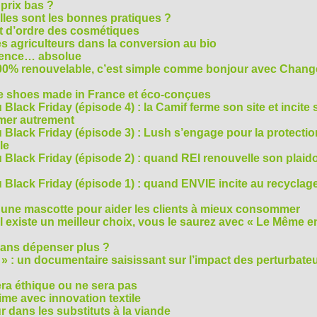
 prix bas ?
les sont les bonnes pratiques ?
t d’ordre des cosmétiques
s agriculteurs dans la conversion au bio
arence… absolue
 100% renouvelable, c’est simple comme bonjour avec Chan
te shoes made in France et éco-conçues
Black Friday (épisode 4) : la Camif ferme son site et incite 
mmer autrement
 Black Friday (épisode 3) : Lush s’engage pour la protecti
le
 Black Friday (épisode 2) : quand REI renouvelle son plaid
Black Friday (épisode 1) : quand ENVIE incite au recyclage
 une mascotte pour aider les clients à mieux consommer
s’il existe un meilleur choix, vous le saurez avec « Le Même e
ans dépenser plus ?
 » : un documentaire saisissant sur l’impact des perturbate
era éthique ou ne sera pas
me avec innovation textile
r dans les substituts à la viande