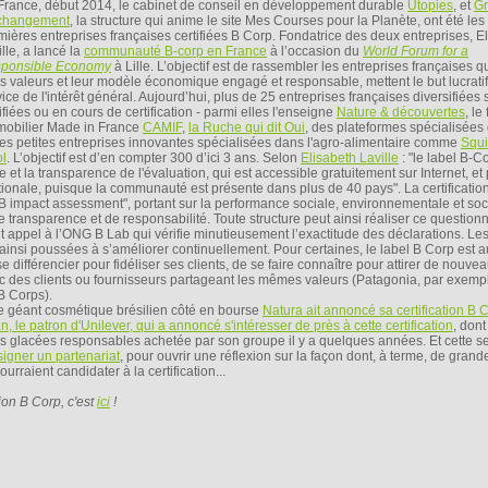
France, début 2014, le cabinet de conseil en développement durable
Utopies
, et
Gr
changement
, la structure qui anime le site Mes Courses pour la Planète, ont été le
mières entreprises françaises certifiées B Corp. Fondatrice des deux entreprises, E
lle, a lancé la
communauté B-corp en France
à l’occasion du
World Forum for a
ponsible Economy
à Lille. L’objectif est de rassembler les entreprises françaises qu
rs valeurs et leur modèle économique engagé et responsable, mettent le but lucrati
ice de l'intérêt général. Aujourd’hui, plus de 25 entreprises françaises diversifiées 
ifiées ou en cours de certification - parmi elles l'enseigne
Nature & découvertes
, le
mobilier Made in France
CAMIF
,
la Ruche qui dit Oui
, des plateformes spécialisées
des petites entreprises innovantes spécialisées dans l'agro-alimentaire comme
Squi
ol
. L’objectif est d’en compter 300 d’ici 3 ans. Selon
Elisabeth Laville
: "le label B-C
et la transparence de l'évaluation, qui est accessible gratuitement sur Internet, et
ionale, puisque la communauté est présente dans plus de 40 pays". La certification
e "B impact assessment", portant sur la performance sociale, environnementale et soc
transparence et de responsabilité. Toute structure peut ainsi réaliser ce question
 fait appel à l’ONG B Lab qui vérifie minutieusement l’exactitude des déclarations. Le
ainsi poussées à s’améliorer continuellement. Pour certaines, le label B Corp est a
e différencier pour fidéliser ses clients, de se faire connaître pour attirer de nouve
vec des clients ou fournisseurs partageant les mêmes valeurs (Patagonia, par exemp
B Corps).
e le géant cosmétique brésilien côté en bourse
Natura ait annoncé sa certification B 
, le patron d'Unilever, qui a annoncé s'intéresser de près à cette certification
, dont
es glacées responsables achetée par son groupe il y a quelques années. Et cette s
igner un partenariat
, pour ouvrir une réflexion sur la façon dont, à terme, de grand
rraient candidater à la certification...
tion B Corp, c'est
ici
!