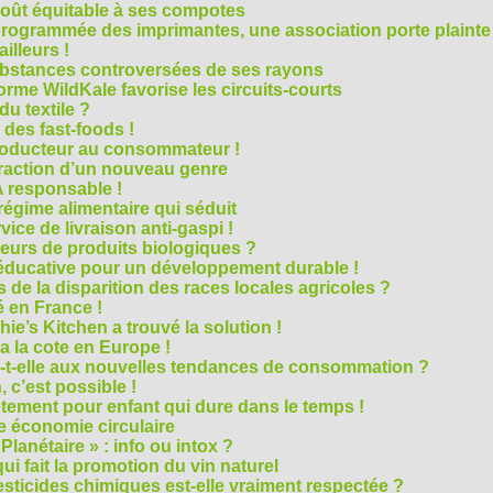
oût équitable à ses compotes
rogrammée des imprimantes, une association porte plainte
ailleurs !
bstances controversées de ses rayons
forme WildKale favorise les circuits-courts
 du textile ?
 des fast-foods !
roducteur au consommateur !
traction d’un nouveau genre
 responsable !
régime alimentaire qui séduit
vice de livraison anti-gaspi !
eurs de produits biologiques ?
e éducative pour un développement durable !
 de la disparition des races locales agricoles ?
 en France !
ie’s Kitchen a trouvé la solution !
 a la cote en Europe !
-t-elle aux nouvelles tendances de consommation ?
 c’est possible !
vêtement pour enfant qui dure dans le temps !
 économie circulaire
anétaire » : info ou intox ?
qui fait la promotion du vin naturel
pesticides chimiques est-elle vraiment respectée ?