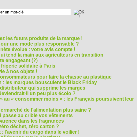
z les futurs produits de la marque !
 pour une mode plus responsable ?
nète évolue : votre avis compte !
i tend la main aux agriculteurs en transition
cte engageant (?)
riperie solidaire à Paris
e à nos objets !
consommateurs pour faire la chasse au plastique
 : les marques bousculent le Black Friday
 distributeur qui supprime les marges
eviendrait-il un peu plus écolo ?
 au « consommer moins » : les Français poursuivent leur
rmarché de l’alimentation plus saine ?
ui passe au crible vos vêtements
sparence dans les fragrances
éro déchet, zéro carton ?
t : l’avenir du cargo dans le voilier !