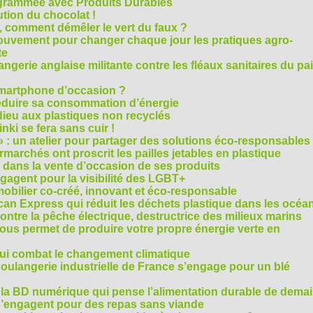
rammée avec Produits Durables
tion du chocolat !
é, comment démêler le vert du faux ?
ouvement pour changer chaque jour les pratiques agro-
te
gerie anglaise militante contre les fléaux sanitaires du pa
smartphone d’occasion ?
réduire sa consommation d’énergie
dieu aux plastiques non recyclés
ki se fera sans cuir !
» : un atelier pour partager des solutions éco-responsables
archés ont proscrit les pailles jetables en plastique
 dans la vente d’occasion de ses produits
agent pour la visibilité des LGBT+
mobilier co-créé, innovant et éco-responsable
can Express qui réduit les déchets plastique dans les océa
ntre la pêche électrique, destructrice des milieux marins
 vous permet de produire votre propre énergie verte en
ui combat le changement climatique
boulangerie industrielle de France s’engage pour un blé
, la BD numérique qui pense l’alimentation durable de dema
s’engagent pour des repas sans viande