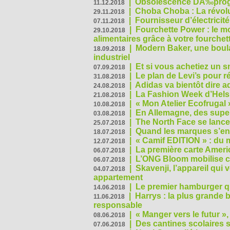
|
Obsolescence DÃ‰prog
11.12.2018
|
Choba Choba : La révolu
29.11.2018
|
Fournisseur d’électricit
07.11.2018
|
Fourchette Power : le m
29.10.2018
alimentaires grâce à votre fourchet
|
Modern Baker, une boulan
18.09.2018
industriel
|
Et si vous achetiez un 
07.09.2018
|
Le plan de Levi’s pour 
31.08.2018
|
Adidas va bientôt dire a
24.08.2018
|
La Fashion Week d’Helsin
21.08.2018
|
« Mon Atelier Ecofrugal 
10.08.2018
|
En Allemagne, des superm
03.08.2018
|
The North Face se lance
25.07.2018
|
Quand les marques s’eng
18.07.2018
|
« Camif EDITION » : du 
12.07.2018
|
La première carte Ameri
06.07.2018
|
L’ONG Bloom mobilise co
06.07.2018
|
Skavenji, l’appareil qui
04.07.2018
appartement
|
Le premier hamburger q
14.06.2018
|
Harrys : la plus grande 
11.06.2018
responsable
|
« Manger vers le futur »
08.06.2018
|
Des cantines scolaires 
07.06.2018