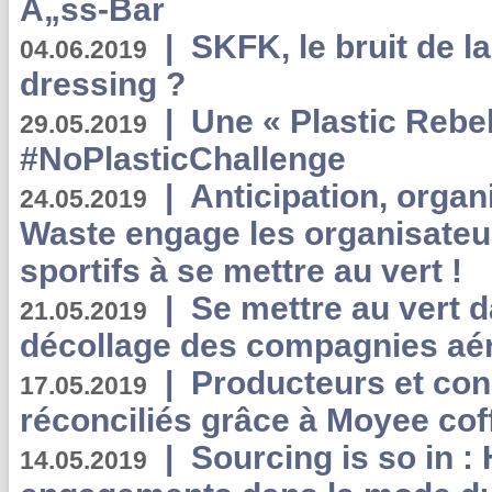
Ã„ss-Bar
|
SKFK, le bruit de l
04.06.2019
dressing ?
|
Une « Plastic Rebe
29.05.2019
#NoPlasticChallenge
|
Anticipation, organi
24.05.2019
Waste engage les organisate
sportifs à se mettre au vert !
|
Se mettre au vert da
21.05.2019
décollage des compagnies aé
|
Producteurs et co
17.05.2019
réconciliés grâce à Moyee cof
|
Sourcing is so in 
14.05.2019