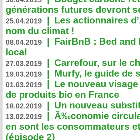
générations futures devront se
|
Les actionnaires 
25.04.2019
nom du climat !
|
FairBnB : Bed and 
08.04.2019
local
|
Carrefour, sur le c
27.03.2019
|
Murfy, le guide de 
19.03.2019
|
Le nouveau visag
01.03.2019
de produits bio en France
|
Un nouveau substit
18.02.2019
|
Ã‰conomie circulair
13.02.2019
en sont les consommateurs et
(épisode 2)