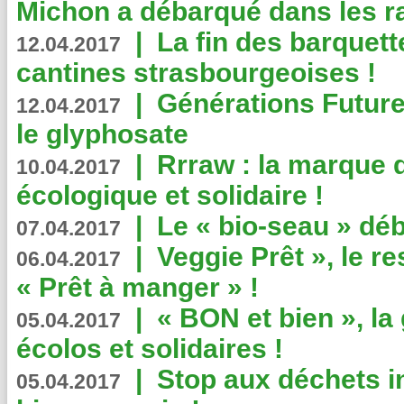
Michon a débarqué dans les r
|
La fin des barquett
12.04.2017
cantines strasbourgeoises !
|
Générations Future
12.04.2017
le glyphosate
|
Rrraw : la marque 
10.04.2017
écologique et solidaire !
|
Le « bio-seau » déb
07.04.2017
|
Veggie Prêt », le r
06.04.2017
« Prêt à manger » !
|
« BON et bien », l
05.04.2017
écolos et solidaires !
|
Stop aux déchets i
05.04.2017