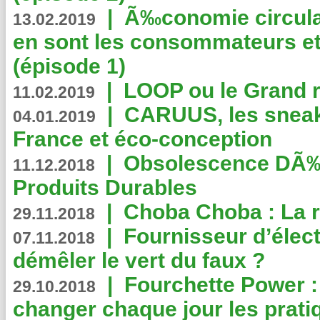
|
Ã‰conomie circulair
13.02.2019
en sont les consommateurs et
(épisode 1)
|
LOOP ou le Grand r
11.02.2019
|
CARUUS, les sneake
04.01.2019
France et éco-conception
|
Obsolescence DÃ
11.12.2018
Produits Durables
|
Choba Choba : La r
29.11.2018
|
Fournisseur d’élec
07.11.2018
démêler le vert du faux ?
|
Fourchette Power 
29.10.2018
changer chaque jour les prati