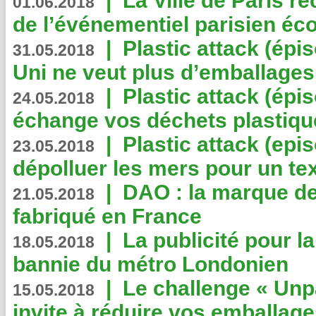
|
La Ville de Paris r
01.06.2018
de l’événementiel parisien éc
|
Plastic attack (épi
31.05.2018
Uni ne veut plus d’emballages
|
Plastic attack (épi
24.05.2018
échange vos déchets plastiqu
|
Plastic attack (epis
23.05.2018
dépolluer les mers pour un text
|
DAO : la marque de 
21.05.2018
fabriqué en France
|
La publicité pour la
18.05.2018
bannie du métro Londonien
|
Le challenge « Unp
15.05.2018
invite à réduire vos emballage