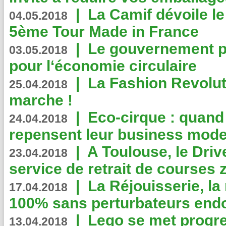
|
La Camif dévoile 
04.05.2018
5ème Tour Made in France
|
Le gouvernement p
03.05.2018
pour l‘économie circulaire
|
La Fashion Revolut
25.04.2018
marche !
|
Eco-cirque : quand
24.04.2018
repensent leur business mode
|
A Toulouse, le Driv
23.04.2018
service de retrait de courses 
|
La Réjouisserie, la
17.04.2018
100% sans perturbateurs end
|
Lego se met progr
13.04.2018