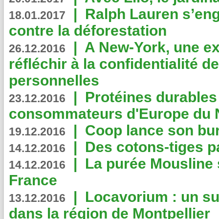
|
Ralph Lauren s’eng
18.01.2017
contre la déforestation
|
A New-York, une exp
26.12.2016
réfléchir à la confidentialité 
personnelles
|
Protéines durables 
23.12.2016
consommateurs d'Europe du 
|
Coop lance son bur
19.12.2016
|
Des cotons-tiges pa
14.12.2016
|
La purée Mousline 
14.12.2016
France
|
Locavorium : un s
13.12.2016
dans la région de Montpellier