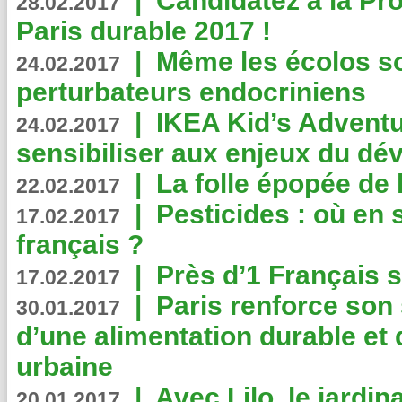
|
Candidatez à la Pr
28.02.2017
Paris durable 2017 !
|
Même les écolos s
24.02.2017
perturbateurs endocriniens
|
IKEA Kid’s Adventu
24.02.2017
sensibiliser aux enjeux du d
|
La folle épopée de 
22.02.2017
|
Pesticides : où en 
17.02.2017
français ?
|
Près d’1 Français su
17.02.2017
|
Paris renforce son
30.01.2017
d’une alimentation durable et 
urbaine
|
Avec Lilo, le jardin
20.01.2017