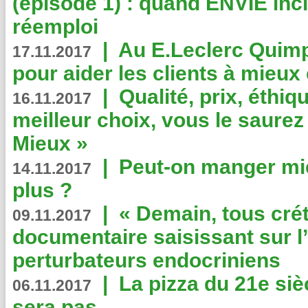
(épisode 1) : quand ENVIE inci
réemploi
|
Au E.Leclerc Quimp
17.11.2017
pour aider les clients à mie
|
Qualité, prix, éthiqu
16.11.2017
meilleur choix, vous le saure
Mieux »
|
Peut-on manger mi
14.11.2017
plus ?
|
« Demain, tous crét
09.11.2017
documentaire saisissant sur l
perturbateurs endocriniens
|
La pizza du 21e siè
06.11.2017
sera pas