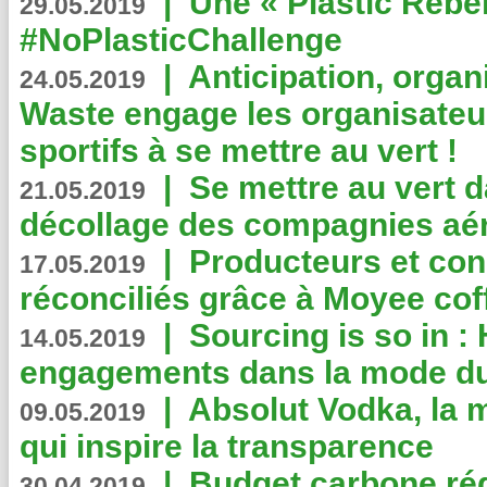
|
Une « Plastic Rebe
29.05.2019
#NoPlasticChallenge
|
Anticipation, organi
24.05.2019
Waste engage les organisate
sportifs à se mettre au vert !
|
Se mettre au vert da
21.05.2019
décollage des compagnies aé
|
Producteurs et co
17.05.2019
réconciliés grâce à Moyee cof
|
Sourcing is so in 
14.05.2019
engagements dans la mode du
|
Absolut Vodka, la 
09.05.2019
qui inspire la transparence
|
Budget carbone rédu
30.04.2019