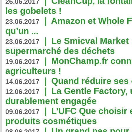
|
CleanCup, la fontai
26.06.2017
les gobelets !
|
Amazon et Whole F
23.06.2017
qu’un ...
|
Le Smicval Market :
23.06.2017
supermarché des déchets
|
MonChamp.fr conne
19.06.2017
agriculteurs !
|
Quand réduire ses 
14.06.2017
|
La Gentle Factory, 
12.06.2017
durablement engagée
|
L’UFC Que choisir e
09.06.2017
produits cosmétiques
|
Un grand pas pour 
08.06.2017