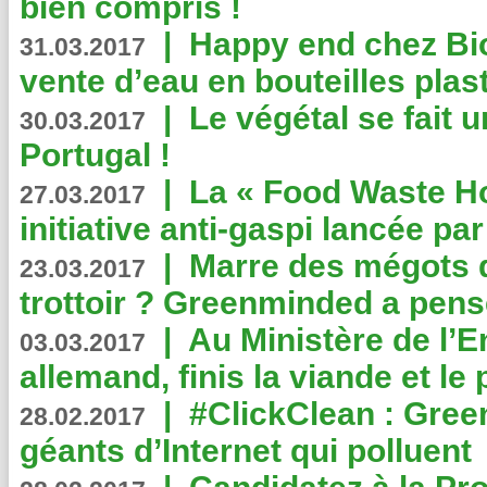
bien compris !
|
Happy end chez Bio
31.03.2017
vente d’eau en bouteilles plas
|
Le végétal se fait 
30.03.2017
Portugal !
|
La « Food Waste Hot
27.03.2017
initiative anti-gaspi lancée pa
|
Marre des mégots q
23.03.2017
trottoir ? Greenminded a pens
|
Au Ministère de l’
03.03.2017
allemand, finis la viande et le
|
#ClickClean : Gree
28.02.2017
géants d’Internet qui polluent