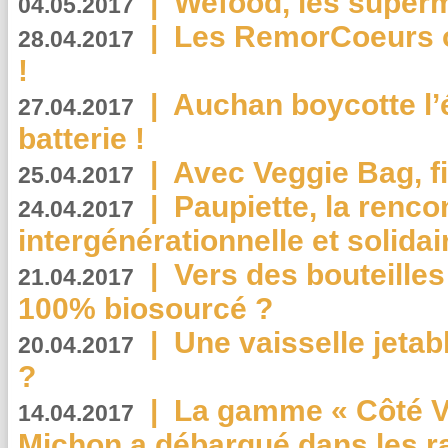
|
Wefood, les superm
04.05.2017
|
Les RemorCoeurs on
28.04.2017
!
|
Auchan boycotte l’
27.04.2017
batterie !
|
Avec Veggie Bag, fi
25.04.2017
|
Paupiette, la renco
24.04.2017
intergénérationnelle et solidair
|
Vers des bouteilles
21.04.2017
100% biosourcé ?
|
Une vaisselle jeta
20.04.2017
?
|
La gamme « Côté Vé
14.04.2017
Michon a débarqué dans les r