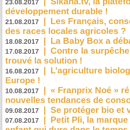
|
Sikana.tv, la plate
23.08.2017
développement durable !
|
Les Français, consc
21.08.2017
des races locales agricoles ?
|
La Baby Box a déb
18.08.2017
|
Contre la surpêche
17.08.2017
trouvé la solution !
|
L’agriculture biolo
16.08.2017
Europe !
|
« Franprix Noé » ré
10.08.2017
nouvelles tendances de cons
|
Se protéger bio et 
09.08.2017
|
Petit Pli, la marqu
07.08.2017
enfant qui dure dans le temps 