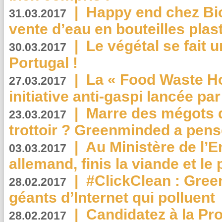
|
Happy end chez Bio
31.03.2017
vente d’eau en bouteilles plas
|
Le végétal se fait 
30.03.2017
Portugal !
|
La « Food Waste Hot
27.03.2017
initiative anti-gaspi lancée pa
|
Marre des mégots q
23.03.2017
trottoir ? Greenminded a pens
|
Au Ministère de l’
03.03.2017
allemand, finis la viande et le
|
#ClickClean : Gree
28.02.2017
géants d’Internet qui polluent
|
Candidatez à la Pr
28.02.2017