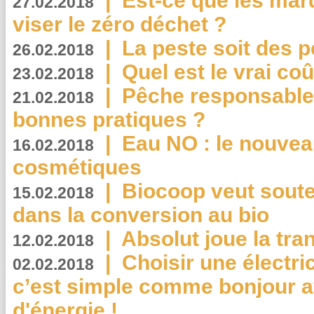
|
Est-ce que les mar
27.02.2018
viser le zéro déchet ?
|
La peste soit des p
26.02.2018
|
Quel est le vrai coû
23.02.2018
|
Pêche responsable,
21.02.2018
bonnes pratiques ?
|
Eau NO : le nouvea
16.02.2018
cosmétiques
|
Biocoop veut souten
15.02.2018
dans la conversion au bio
|
Absolut joue la tr
12.02.2018
|
Choisir une électri
02.02.2018
c’est simple comme bonjour 
d'énergie !