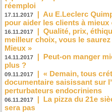
réemploi
|
Au E.Leclerc Quimp
17.11.2017
pour aider les clients à mie
|
Qualité, prix, éthiqu
16.11.2017
meilleur choix, vous le saure
Mieux »
|
Peut-on manger mi
14.11.2017
plus ?
|
« Demain, tous crét
09.11.2017
documentaire saisissant sur l
perturbateurs endocriniens
|
La pizza du 21e siè
06.11.2017
sera pas