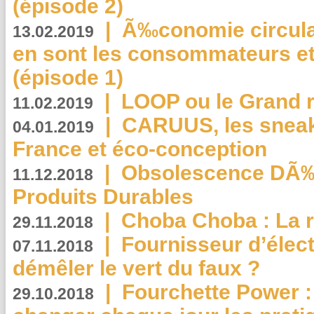
(épisode 2)
|
Ã‰conomie circulair
13.02.2019
en sont les consommateurs et
(épisode 1)
|
LOOP ou le Grand r
11.02.2019
|
CARUUS, les sneake
04.01.2019
France et éco-conception
|
Obsolescence DÃ
11.12.2018
Produits Durables
|
Choba Choba : La r
29.11.2018
|
Fournisseur d’élec
07.11.2018
démêler le vert du faux ?
|
Fourchette Power 
29.10.2018