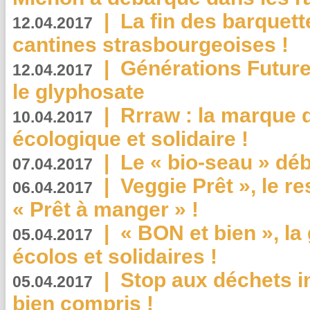
|
La fin des barquett
12.04.2017
cantines strasbourgeoises !
|
Générations Future
12.04.2017
le glyphosate
|
Rrraw : la marque 
10.04.2017
écologique et solidaire !
|
Le « bio-seau » déb
07.04.2017
|
Veggie Prêt », le r
06.04.2017
« Prêt à manger » !
|
« BON et bien », l
05.04.2017
écolos et solidaires !
|
Stop aux déchets i
05.04.2017
bien compris !