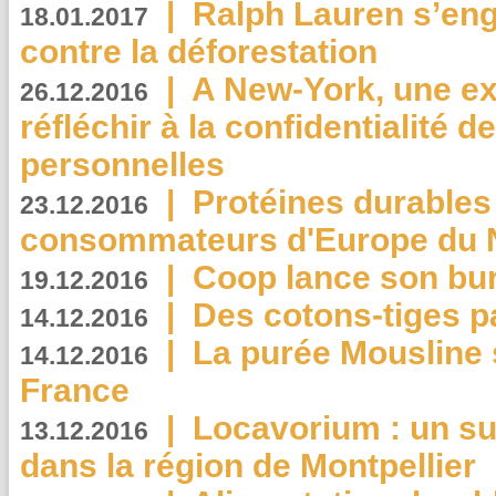
|
Ralph Lauren s’eng
18.01.2017
contre la déforestation
|
A New-York, une exp
26.12.2016
réfléchir à la confidentialité 
personnelles
|
Protéines durables 
23.12.2016
consommateurs d'Europe du 
|
Coop lance son bur
19.12.2016
|
Des cotons-tiges pa
14.12.2016
|
La purée Mousline 
14.12.2016
France
|
Locavorium : un s
13.12.2016
dans la région de Montpellier