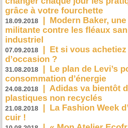
changer chaque jour les prati
grâce à votre fourchette
|
Modern Baker, une 
18.09.2018
militante contre les fléaux san
industriel
|
Et si vous achetie
07.09.2018
d’occasion ?
|
Le plan de Levi’s p
31.08.2018
consommation d’énergie
|
Adidas va bientôt d
24.08.2018
plastiques non recyclés
|
La Fashion Week d’
21.08.2018
cuir !
|
« Mon Atelier Ecofr
10.08.2018