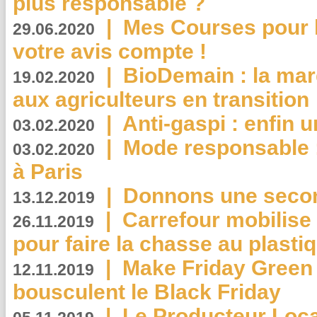
plus responsable ?
|
Mes Courses pour l
29.06.2020
votre avis compte !
|
BioDemain : la mar
19.02.2020
aux agriculteurs en transition
|
Anti-gaspi : enfin 
03.02.2020
|
Mode responsable : 
03.02.2020
à Paris
|
Donnons une second
13.12.2019
|
Carrefour mobilis
26.11.2019
pour faire la chasse au plasti
|
Make Friday Green 
12.11.2019
bousculent le Black Friday
|
Le Producteur Local