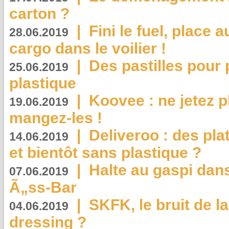
carton ?
|
Fini le fuel, place a
28.06.2019
cargo dans le voilier !
|
Des pastilles pour 
25.06.2019
plastique
|
Koovee : ne jetez p
19.06.2019
mangez-les !
|
Deliveroo : des pla
14.06.2019
et bientôt sans plastique ?
|
Halte au gaspi dan
07.06.2019
Ã„ss-Bar
|
SKFK, le bruit de l
04.06.2019
dressing ?