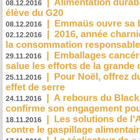
|
Alimentation durab
08.12.2016
élève du G20
|
Emmaüs ouvre sa bo
08.12.2016
|
2016, année charni
02.12.2016
la consommation responsable
|
Emballages cancér
29.11.2016
salue les efforts de la grande 
|
Pour Noël, offrez d
25.11.2016
effet de serre
|
A rebours du Black
24.11.2016
confirme son engagement pour
|
Les solutions de l
18.11.2016
contre le gaspillage alimentair