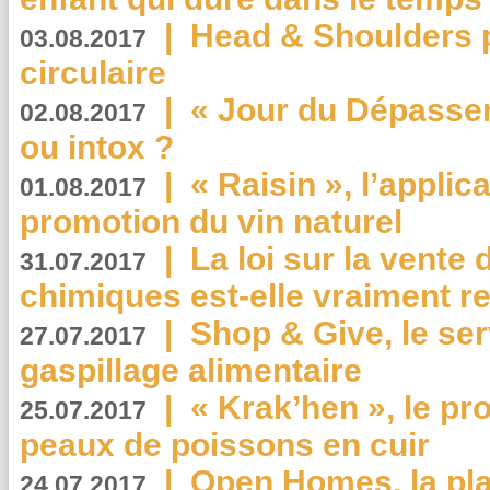
|
Head & Shoulders
03.08.2017
circulaire
|
« Jour du Dépassem
02.08.2017
ou intox ?
|
« Raisin », l’applica
01.08.2017
promotion du vin naturel
|
La loi sur la vente
31.07.2017
chimiques est-elle vraiment r
|
Shop & Give, le serv
27.07.2017
gaspillage alimentaire
|
« Krak’hen », le pr
25.07.2017
peaux de poissons en cuir
|
Open Homes, la pla
24.07.2017