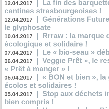
|
La fin des barquett
12.04.2017
cantines strasbourgeoises !
|
Générations Future
12.04.2017
le glyphosate
|
Rrraw : la marque 
10.04.2017
écologique et solidaire !
|
Le « bio-seau » déb
07.04.2017
|
Veggie Prêt », le r
06.04.2017
« Prêt à manger » !
|
« BON et bien », l
05.04.2017
écolos et solidaires !
|
Stop aux déchets i
05.04.2017
bien compris !