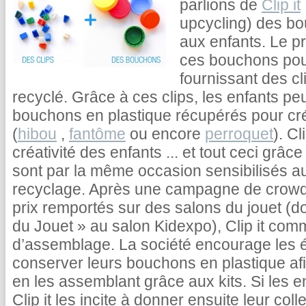
parlions de
Clip it
upcycling) des b
aux enfants. Le pr
ces bouchons pou
fournissant des c
recyclé. Grâce à ces clips, les enfants pe
bouchons en plastique récupérés pour cr
(
hibou
,
fantôme
ou encore
perroquet
). Cl
créativité des enfants ... et tout ceci grâc
sont par la même occasion sensibilisés 
recyclage. Après une campagne de crowdf
prix remportés sur des salons du jouet (do
du Jouet » au salon Kidexpo), Clip it com
d’assemblage. La société encourage les éc
conserver leurs bouchons en plastique af
en les assemblant grâce aux kits. Si les e
Clip it les incite à donner ensuite leur co