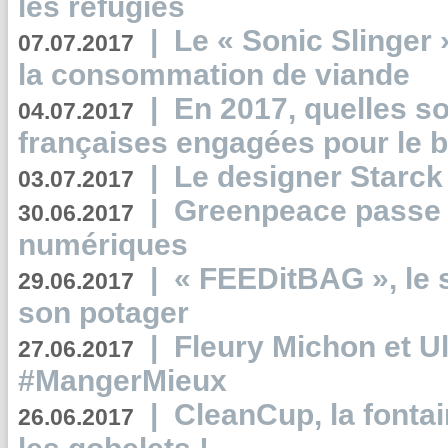
les réfugiés
|
Le « Sonic Slinger »
07.07.2017
la consommation de viande
|
En 2017, quelles so
04.07.2017
françaises engagées pour le b
|
Le designer Starck 
03.07.2017
|
Greenpeace passe a
30.06.2017
numériques
|
« FEEDitBAG », le s
29.06.2017
son potager
|
Fleury Michon et Ul
27.06.2017
#MangerMieux
|
CleanCup, la fontai
26.06.2017