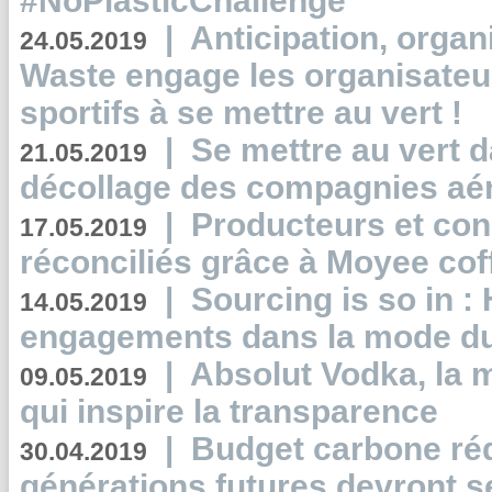
#NoPlasticChallenge
|
Anticipation, organi
24.05.2019
Waste engage les organisate
sportifs à se mettre au vert !
|
Se mettre au vert da
21.05.2019
décollage des compagnies aé
|
Producteurs et co
17.05.2019
réconciliés grâce à Moyee cof
|
Sourcing is so in 
14.05.2019
engagements dans la mode du
|
Absolut Vodka, la 
09.05.2019
qui inspire la transparence
|
Budget carbone rédu
30.04.2019
générations futures devront se