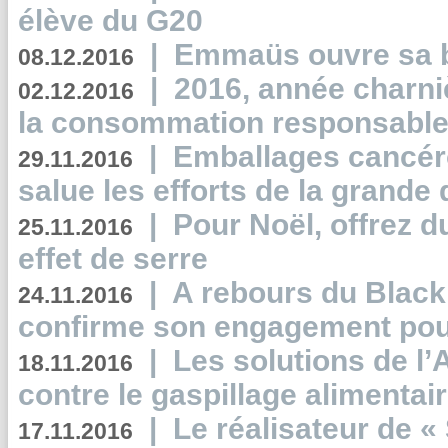
élève du G20
|
Emmaüs ouvre sa bo
08.12.2016
|
2016, année charni
02.12.2016
la consommation responsable
|
Emballages cancér
29.11.2016
salue les efforts de la grande 
|
Pour Noël, offrez d
25.11.2016
effet de serre
|
A rebours du Black
24.11.2016
confirme son engagement pour
|
Les solutions de l
18.11.2016
contre le gaspillage alimentair
|
Le réalisateur de «
17.11.2016