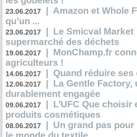
les gobelets !
|
Amazon et Whole F
23.06.2017
qu’un ...
|
Le Smicval Market :
23.06.2017
supermarché des déchets
|
MonChamp.fr conne
19.06.2017
agriculteurs !
|
Quand réduire ses 
14.06.2017
|
La Gentle Factory, 
12.06.2017
durablement engagée
|
L’UFC Que choisir e
09.06.2017
produits cosmétiques
|
Un grand pas pour 
08.06.2017
le monde du textile