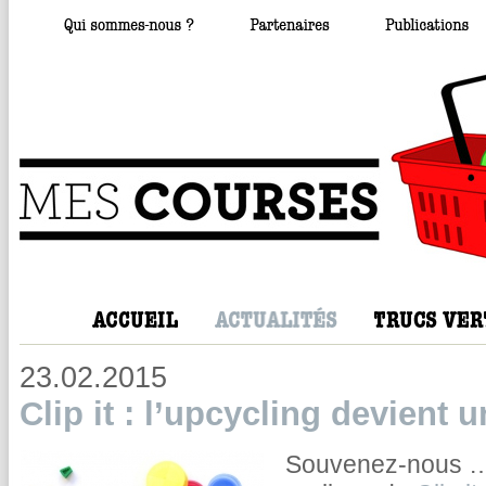
23.02.2015
Clip it : l’upcycling devient u
Souvenez-nous … 