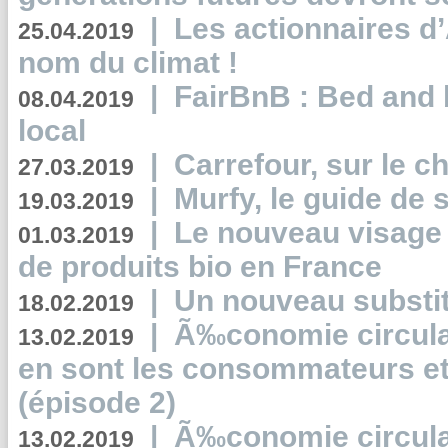
|
Les actionnaires 
25.04.2019
nom du climat !
|
FairBnB : Bed and 
08.04.2019
local
|
Carrefour, sur le c
27.03.2019
|
Murfy, le guide de 
19.03.2019
|
Le nouveau visag
01.03.2019
de produits bio en France
|
Un nouveau substit
18.02.2019
|
Ã‰conomie circulair
13.02.2019
en sont les consommateurs et
(épisode 2)
|
Ã‰conomie circulair
13.02.2019