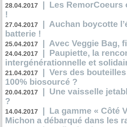
|
Les RemorCoeurs on
28.04.2017
!
|
Auchan boycotte l’
27.04.2017
batterie !
|
Avec Veggie Bag, fi
25.04.2017
|
Paupiette, la renco
24.04.2017
intergénérationnelle et solidair
|
Vers des bouteilles
21.04.2017
100% biosourcé ?
|
Une vaisselle jeta
20.04.2017
?
|
La gamme « Côté Vé
14.04.2017
Michon a débarqué dans les r