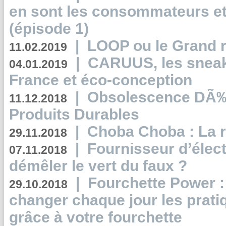
en sont les consommateurs et
(épisode 1)
|
LOOP ou le Grand r
11.02.2019
|
CARUUS, les sneake
04.01.2019
France et éco-conception
|
Obsolescence DÃ
11.12.2018
Produits Durables
|
Choba Choba : La r
29.11.2018
|
Fournisseur d’élec
07.11.2018
démêler le vert du faux ?
|
Fourchette Power 
29.10.2018
changer chaque jour les prati
grâce à votre fourchette