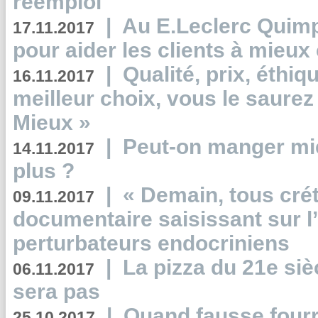
réemploi
|
Au E.Leclerc Quimp
17.11.2017
pour aider les clients à mie
|
Qualité, prix, éthiqu
16.11.2017
meilleur choix, vous le saure
Mieux »
|
Peut-on manger mi
14.11.2017
plus ?
|
« Demain, tous crét
09.11.2017
documentaire saisissant sur l
perturbateurs endocriniens
|
La pizza du 21e siè
06.11.2017
sera pas
|
Quand fausse fourr
25.10.2017