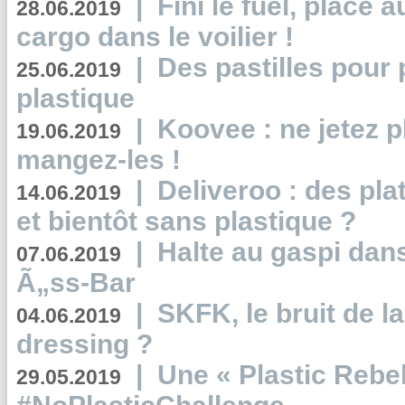
|
Fini le fuel, place a
28.06.2019
cargo dans le voilier !
|
Des pastilles pour 
25.06.2019
plastique
|
Koovee : ne jetez p
19.06.2019
mangez-les !
|
Deliveroo : des pla
14.06.2019
et bientôt sans plastique ?
|
Halte au gaspi dan
07.06.2019
Ã„ss-Bar
|
SKFK, le bruit de l
04.06.2019
dressing ?
|
Une « Plastic Rebe
29.05.2019