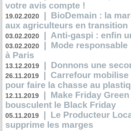
votre avis compte !
|
BioDemain : la mar
19.02.2020
aux agriculteurs en transition
|
Anti-gaspi : enfin 
03.02.2020
|
Mode responsable : 
03.02.2020
à Paris
|
Donnons une second
13.12.2019
|
Carrefour mobilis
26.11.2019
pour faire la chasse au plasti
|
Make Friday Green 
12.11.2019
bousculent le Black Friday
|
Le Producteur Local
05.11.2019
supprime les marges