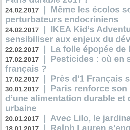
|
Même les écolos s
24.02.2017
perturbateurs endocriniens
|
IKEA Kid’s Adventu
24.02.2017
sensibiliser aux enjeux du d
|
La folle épopée de 
22.02.2017
|
Pesticides : où en 
17.02.2017
français ?
|
Près d’1 Français su
17.02.2017
|
Paris renforce son
30.01.2017
d’une alimentation durable et 
urbaine
|
Avec Lilo, le jardin
20.01.2017
|
Ralph Lauren s’eng
18.01.2017