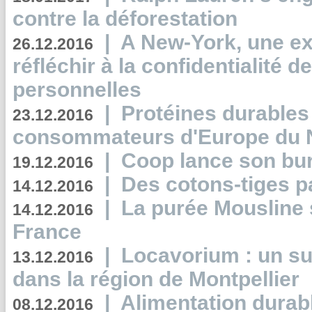
contre la déforestation
|
A New-York, une exp
26.12.2016
réfléchir à la confidentialité 
personnelles
|
Protéines durables 
23.12.2016
consommateurs d'Europe du 
|
Coop lance son bur
19.12.2016
|
Des cotons-tiges pa
14.12.2016
|
La purée Mousline 
14.12.2016
France
|
Locavorium : un s
13.12.2016
dans la région de Montpellier
|
Alimentation durab
08.12.2016