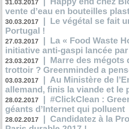
|
Happy end chez Bio
31.03.2017
vente d’eau en bouteilles plas
|
Le végétal se fait 
30.03.2017
Portugal !
|
La « Food Waste Hot
27.03.2017
initiative anti-gaspi lancée pa
|
Marre des mégots q
23.03.2017
trottoir ? Greenminded a pens
|
Au Ministère de l’
03.03.2017
allemand, finis la viande et le
|
#ClickClean : Gree
28.02.2017
géants d’Internet qui polluent
|
Candidatez à la Pr
28.02.2017
Paris durable 2017 !