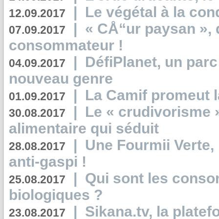
|
Le végétal à la con
12.09.2017
|
« CÅ“ur paysan », 
07.09.2017
consommateur !
|
DéfiPlanet, un parc
04.09.2017
nouveau genre
|
La Camif promeut l
01.09.2017
|
Le « crudivorisme 
30.08.2017
alimentaire qui séduit
|
Une Fourmii Verte, 
28.08.2017
anti-gaspi !
|
Qui sont les cons
25.08.2017
biologiques ?
|
Sikana.tv, la plate
23.08.2017