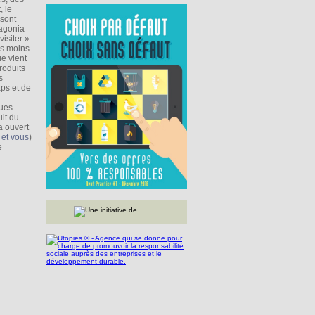
, le
 sont
tagonia
visiter »
es moins
e vient
roduits
s
aps et de
ques
uit du
a ouvert
 et vous
)
e