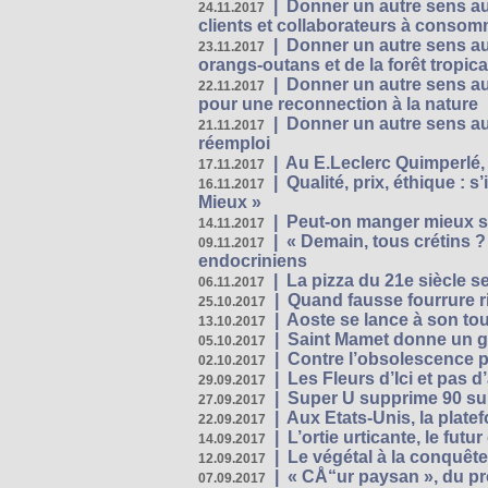
|
Donner un autre sens au 
24.11.2017
clients et collaborateurs à conso
|
Donner un autre sens au
23.11.2017
orangs-outans et de la forêt tropica
|
Donner un autre sens au
22.11.2017
pour une reconnection à la nature
|
Donner un autre sens au 
21.11.2017
réemploi
|
Au E.Leclerc Quimperlé,
17.11.2017
|
Qualité, prix, éthique : 
16.11.2017
Mieux »
|
Peut-on manger mieux s
14.11.2017
|
« Demain, tous crétins ?
09.11.2017
endocriniens
|
La pizza du 21e siècle s
06.11.2017
|
Quand fausse fourrure ri
25.10.2017
|
Aoste se lance à son tou
13.10.2017
|
Saint Mamet donne un g
05.10.2017
|
Contre l’obsolescence p
02.10.2017
|
Les Fleurs d’Ici et pas d’
29.09.2017
|
Super U supprime 90 su
27.09.2017
|
Aux Etats-Unis, la plate
22.09.2017
|
L’ortie urticante, le futur
14.09.2017
|
Le végétal à la conquête
12.09.2017
|
« CÅ“ur paysan », du p
07.09.2017