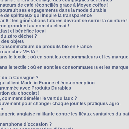
teurs de café réconciliés grâce à Moyee coffee !
M poursuit ses engagements dans la mode durable
 de spiritueux qui inspire la transparence
r 8 : les générations futures devront se serrer la ceinture !
on grondent au nom du climat !
ast et bénéfice local
 du zéro déchet ?
e des objets
consommateurs de produits bio en France
 cuir chez VEJA !
ns le textile : où en sont les consommateurs et les marque
ns le textile : où en sont les consommateurs et les marque
 de la Consigne ?
i allient Made in France et éco-conception
rammée avec Produits Durables
tion du chocolat !
é, comment démêler le vert du faux ?
ouvement pour changer chaque jour les pratiques agro-
te
gerie anglaise militante contre les fléaux sanitaires du pa
smartphone d’occasion ?