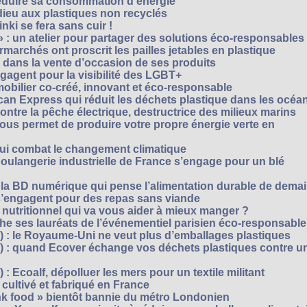
réduire sa consommation d’énergie
dieu aux plastiques non recyclés
ki se fera sans cuir !
» : un atelier pour partager des solutions éco-responsables
archés ont proscrit les pailles jetables en plastique
 dans la vente d’occasion de ses produits
agent pour la visibilité des LGBT+
mobilier co-créé, innovant et éco-responsable
can Express qui réduit les déchets plastique dans les océa
ntre la pêche électrique, destructrice des milieux marins
 vous permet de produire votre propre énergie verte en
ui combat le changement climatique
boulangerie industrielle de France s’engage pour un blé
, la BD numérique qui pense l’alimentation durable de dema
s’engagent pour des repas sans viande
e nutritionnel qui va vous aider à mieux manger ?
che ses lauréats de l’événementiel parisien éco-responsable
3) : le Royaume-Uni ne veut plus d’emballages plastiques
 2) : quand Ecover échange vos déchets plastiques contre u
) : Ecoalf, dépolluer les mers pour un textile militant
cultivé et fabriqué en France
unk food » bientôt bannie du métro Londonien