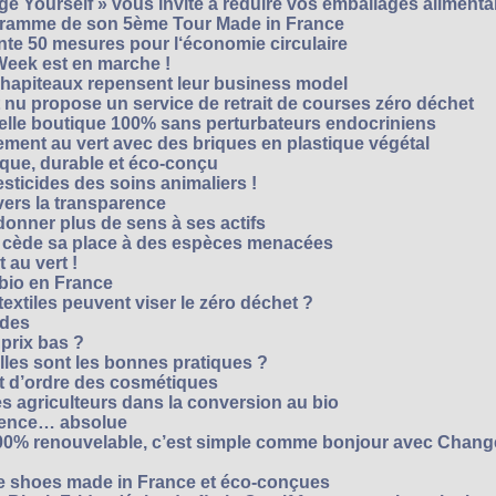
e Yourself » vous invite à réduire vos emballages alimenta
ogramme de son 5ème Tour Made in France
te 50 mesures pour l‘économie circulaire
Week est en marche !
chapiteaux repensent leur business model
t nu propose un service de retrait de courses zéro déchet
velle boutique 100% sans perturbateurs endocriniens
ment au vert avec des briques en plastique végétal
ique, durable et éco-conçu
sticides des soins animaliers !
 vers la transparence
nner plus de sens à ses actifs
e cède sa place à des espèces menacées
 au vert !
 bio en France
extiles peuvent viser le zéro déchet ?
ides
 prix bas ?
les sont les bonnes pratiques ?
t d’ordre des cosmétiques
s agriculteurs dans la conversion au bio
arence… absolue
 100% renouvelable, c’est simple comme bonjour avec Chan
te shoes made in France et éco-conçues