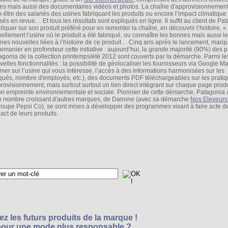
tes mais aussi des documentaires vidéos et photos. La chaîne d'approvisionnement
n-être des salariés des usines fabriquant les produits ou encore l’impact climatique
és en revue… Et tous les résultats sont expliqués en ligne. Il suffit au client de Pa
liquer sur son produit préféré pour en remonter la chaîne, en découvrir l’histoire, « 
tuellement l’usine où le produit a été fabriqué, ou connaître les bonnes mais aussi l
nes nouvelles liées à l’histoire de ce produit… Cinq ans après le lancement, marqu
remanier en profondeur cette initiative : aujourd’hui, la grande majorité (90%) des p
agonia de la collection printemps/été 2012 sont couverts par la démarche. Parmi le
velles fonctionnalités : la possibilité de géolocaliser les fournisseurs via Google M
mer sur l’usine qui vous intéresse, l’accès à des informations harmonisées sur les
riqués, nombre d'employés, etc.), des documents PDF téléchargeables sur les prati
provisionnement, mais surtout surtout un lien direct intégrant sur chaque page prod
n empreinte environnementale et sociale. Pionnier de cette démarche, Patagonia 
, un nombre croissant d'autres marques, de Danone (avec sa démarche
Nos Eleveurs
oupe Pepsi Co), se sont mises à développer des programmes visant à faire acte d
act de leurs produits.
z les futurs produits de la marque !
 pour une mode plus responsable ?