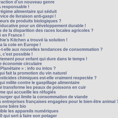
traction d’un nouveau genre
 responsable !
régime alimentaire qui séduit
vice de livraison anti-gaspi !
eurs de produits biologiques ?
e éducative pour un développement durable !
 de la disparition des races locales agricoles ?
 en France !
ie’s Kitchen a trouvé la solution !
 a la cote en Europe !
-t-elle aux nouvelles tendances de consommation ?
 c’est possible !
vêtement pour enfant qui dure dans le temps !
 économie circulaire
anétaire » : info ou intox ?
qui fait la promotion du vin naturel
pesticides chimiques est-elle vraiment respectée ?
ui milite contre le gaspillage alimentaire
qui transforme les peaux de poissons en cuir
e qui accueille les réfugiés
e burger qui limite la consommation de viande
s entreprises françaises engagées pour le bien-être animal 
une bière bio
ble les appareils numériques
0 qui sert à faire son potager