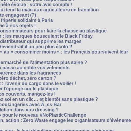
nète évolue : votre avis compte !
i tend la main aux agriculteurs en transition
cte engageant (?)
riperie solidaire à Paris
e à nos objets !
consommateurs pour faire la chasse au plastique
 : les marques bousculent le Black Friday
 distributeur qui supprime les marges
eviendrait-il un peu plus écolo ?
 au « consommer moins » : les Français poursuivent leur
rmarché de l’alimentation plus saine ?
ui passe au crible vos vêtements
sparence dans les fragrances
éro déchet, zéro carton ?
t : l’avenir du cargo dans le voilier !
r l’éponge sur le plastique
os couverts, mangez-les !
ez soi en un clic… et bientôt sans plastique ?
 boulangeries avec Ã„ss-Bar
olution dans vos dressing ?
 » pour le nouveau #NoPlasticChallenge
ion, action : Zero Waste engage les organisateurs d’événem
es airs : le lent décollage des compagnies aériennes