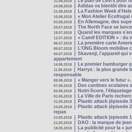
|
Le plan de Levi’s pour 
31.08.2018
|
Adidas va bientôt dire a
24.08.2018
|
La Fashion Week d’Helsin
21.08.2018
|
« Mon Atelier Ecofrugal 
10.08.2018
|
En Allemagne, des superm
03.08.2018
|
The North Face se lance
25.07.2018
|
Quand les marques s’eng
18.07.2018
|
« Camif EDITION » : du 
12.07.2018
|
La première carte Ameri
06.07.2018
|
L’ONG Bloom mobilise co
06.07.2018
|
Skavenji, l’appareil qui
04.07.2018
appartement
|
Le premier hamburger q
14.06.2018
|
Harrys : la plus grande 
11.06.2018
responsable
|
« Manger vers le futur »
08.06.2018
|
Des cantines scolaires 
07.06.2018
|
Nutri-Score, l’étiquetag
04.06.2018
|
La Ville de Paris recher
01.06.2018
|
Plastic attack (épisode 
31.05.2018
|
Plastic attack (épisode
24.05.2018
repas
|
Plastic attack (episode 1
23.05.2018
|
DAO : la marque de jean 
21.05.2018
|
La publicité pour la « j
18.05.2018