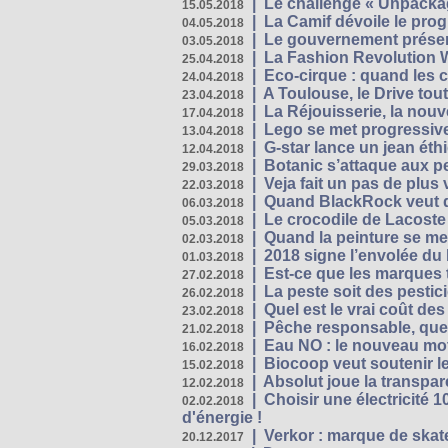
|
Le challenge « Unpackag
15.05.2018
|
La Camif dévoile le pr
04.05.2018
|
Le gouvernement présen
03.05.2018
|
La Fashion Revolution 
25.04.2018
|
Eco-cirque : quand les 
24.04.2018
|
A Toulouse, le Drive tou
23.04.2018
|
La Réjouisserie, la nou
17.04.2018
|
Lego se met progressive
13.04.2018
|
G-star lance un jean éth
12.04.2018
|
Botanic s’attaque aux pe
29.03.2018
|
Veja fait un pas de plus
22.03.2018
|
Quand BlackRock veut do
06.03.2018
|
Le crocodile de Lacost
05.03.2018
|
Quand la peinture se met
02.03.2018
|
2018 signe l’envolée du
01.03.2018
|
Est-ce que les marques t
27.02.2018
|
La peste soit des pestic
26.02.2018
|
Quel est le vrai coût des
23.02.2018
|
Pêche responsable, quel
21.02.2018
|
Eau NO : le nouveau mo
16.02.2018
|
Biocoop veut soutenir le
15.02.2018
|
Absolut joue la transp
12.02.2018
|
Choisir une électricité
02.02.2018
d'énergie !
|
Verkor : marque de ska
20.12.2017