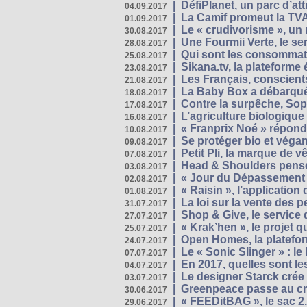
|
DéfiPlanet, un parc d’at
04.09.2017
|
La Camif promeut la TVA
01.09.2017
|
Le « crudivorisme », un 
30.08.2017
|
Une Fourmii Verte, le ser
28.08.2017
|
Qui sont les consommat
25.08.2017
|
Sikana.tv, la plateform
23.08.2017
|
Les Français, conscients
21.08.2017
|
La Baby Box a débarqué
18.08.2017
|
Contre la surpêche, Soph
17.08.2017
|
L’agriculture biologique
16.08.2017
|
« Franprix Noé » répond
10.08.2017
|
Se protéger bio et végan,
09.08.2017
|
Petit Pli, la marque de 
07.08.2017
|
Head & Shoulders pense
03.08.2017
|
« Jour du Dépassement Pl
02.08.2017
|
« Raisin », l’application 
01.08.2017
|
La loi sur la vente des 
31.07.2017
|
Shop & Give, le service q
27.07.2017
|
« Krak’hen », le projet 
25.07.2017
|
Open Homes, la plateform
24.07.2017
|
Le « Sonic Slinger » : l
07.07.2017
|
En 2017, quelles sont le
04.07.2017
|
Le designer Starck crée 
03.07.2017
|
Greenpeace passe au cri
30.06.2017
|
« FEEDitBAG », le sac 2.
29.06.2017