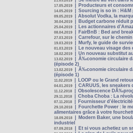
21.05.2019
|
Producteurs et consomma
17.05.2019
|
Sourcing is so in : H&
14.05.2019
|
Absolut Vodka, la marque
09.05.2019
|
Budget carbone réduit pa
30.04.2019
|
Les actionnaires d’Amaz
25.04.2019
|
FairBnB : Bed and breakf
08.04.2019
|
Carrefour, sur le chemin
27.03.2019
|
Murfy, le guide de survi
19.03.2019
|
Le nouveau visage des 
01.03.2019
|
Un nouveau substitut au
18.02.2019
|
Ã‰conomie circulaire da
13.02.2019
(épisode 2)
|
Ã‰conomie circulaire da
13.02.2019
(épisode 1)
|
LOOP ou le Grand retour
11.02.2019
|
CARUUS, les sneakers qu
04.01.2019
|
Obsolescence DÃ‰prog
11.12.2018
|
Choba Choba : La révolu
29.11.2018
|
Fournisseur d’électricit
07.11.2018
|
Fourchette Power : le m
29.10.2018
alimentaires grâce à votre fourchet
|
Modern Baker, une boulan
18.09.2018
industriel
|
Et si vous achetiez un 
07.09.2018