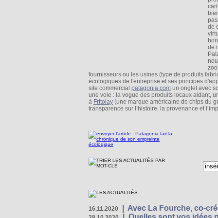
car
bie
pass
de c
vir
bon
de 
Pat
nou
zoo
fournisseurs ou les usines (type de produits fab
écologiques de l'entreprise et ses principes d'ap
site commercial
patagonia.com
un onglet avec so
une voie : la vogue des produits locaux aidant
à
Fritolay
(une marque américaine de chips du gr
transparence sur l’histoire, la provenance et l’imp
|
Avec La Fourche, co-crée
16.11.2020
|
Quelles sont vos idées
28.10.2020