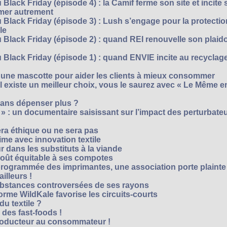
Black Friday (épisode 4) : la Camif ferme son site et incite 
mmer autrement
 Black Friday (épisode 3) : Lush s’engage pour la protecti
le
 Black Friday (épisode 2) : quand REI renouvelle son plaid
Black Friday (épisode 1) : quand ENVIE incite au recyclage
 une mascotte pour aider les clients à mieux consommer
s’il existe un meilleur choix, vous le saurez avec « Le Même e
ans dépenser plus ?
 » : un documentaire saisissant sur l’impact des perturbate
era éthique ou ne sera pas
me avec innovation textile
r dans les substituts à la viande
oût équitable à ses compotes
rogrammée des imprimantes, une association porte plainte
ailleurs !
bstances controversées de ses rayons
forme WildKale favorise les circuits-courts
 du textile ?
 des fast-foods !
roducteur au consommateur !