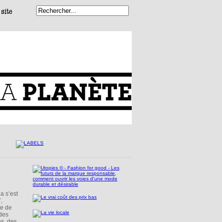
a s’est
,
ue de
 des
es, des