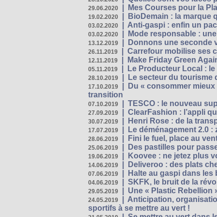
|
Mes Courses pour la Pla
29.06.2020
|
BioDemain : la marque qu
19.02.2020
|
Anti-gaspi : enfin un pa
03.02.2020
|
Mode responsable : une f
03.02.2020
|
Donnons une seconde vi
13.12.2019
|
Carrefour mobilise ses 
26.11.2019
|
Make Friday Green Again
12.11.2019
|
Le Producteur Local : le
05.11.2019
|
Le secteur du tourisme d
28.10.2019
|
Du « consommer mieux »
17.10.2019
transition
|
TESCO : le nouveau supe
07.10.2019
|
ClearFashion : l’appli q
27.09.2019
|
Henri Rose : de la tran
30.07.2019
|
Le déménagement 2.0 : z
17.07.2019
|
Fini le fuel, place au ven
28.06.2019
|
Des pastilles pour passe
25.06.2019
|
Koovee : ne jetez plus v
19.06.2019
|
Deliveroo : des plats ch
14.06.2019
|
Halte au gaspi dans les
07.06.2019
|
SKFK, le bruit de la rév
04.06.2019
|
Une « Plastic Rebellion
29.05.2019
|
Anticipation, organisat
24.05.2019
sportifs à se mettre au vert !
|
Se mettre au vert dans l