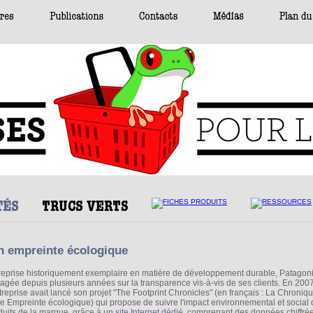
on empreinte écologique
reprise historiquement exemplaire en matière de développement durable, Patagoni
agée depuis plusieurs années sur la transparence vis-à-vis de ses clients. En 2007
ntreprise avait lancé son projet "The Footprint Chronicles" (en français : La Chroniq
re Empreinte écologique) qui propose de suivre l'impact environnemental et social
duits de la marque, grâce à un
site Internet dédié
, comprenant des données chiffré