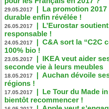
pour les Français en 2017 ?
|
La promotion 2017 
29.05.2017
durable enfin révélée !
|
L’Eurostar soutient
26.05.2017
responsable !
|
C&A sort la “C2C c
24.05.2017
100% bio !
|
IKEA veut aider se
23.05.2017
seconde vie à leurs meubles
|
Auchan dévoile se
18.05.2017
régions !
|
Le Tour du Made in
17.05.2017
bientôt recommencer !
|
Apple veut s’engage
16.05.2017