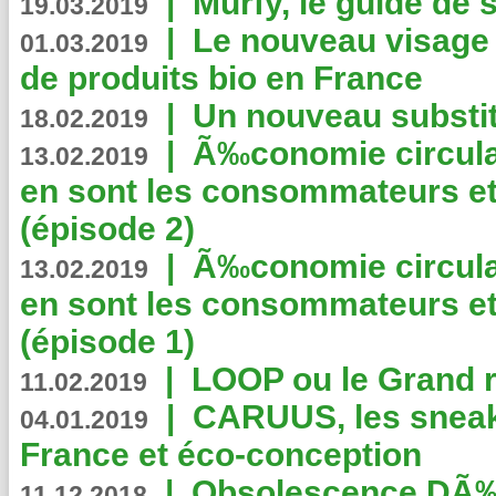
|
Murfy, le guide de 
19.03.2019
|
Le nouveau visag
01.03.2019
de produits bio en France
|
Un nouveau substit
18.02.2019
|
Ã‰conomie circulair
13.02.2019
en sont les consommateurs et
(épisode 2)
|
Ã‰conomie circulair
13.02.2019
en sont les consommateurs et
(épisode 1)
|
LOOP ou le Grand r
11.02.2019
|
CARUUS, les sneake
04.01.2019
France et éco-conception
|
Obsolescence DÃ
11.12.2018