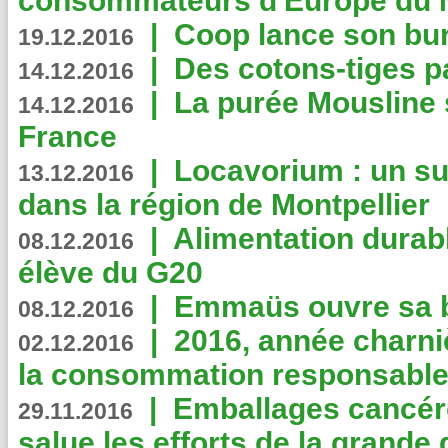
consommateurs d'Europe du 
|
Coop lance son bur
19.12.2016
|
Des cotons-tiges pa
14.12.2016
|
La purée Mousline 
14.12.2016
France
|
Locavorium : un s
13.12.2016
dans la région de Montpellier
|
Alimentation durab
08.12.2016
élève du G20
|
Emmaüs ouvre sa bo
08.12.2016
|
2016, année charni
02.12.2016
la consommation responsable
|
Emballages cancér
29.11.2016
salue les efforts de la grande 