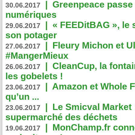
|
Greenpeace passe a
30.06.2017
numériques
|
« FEEDitBAG », le s
29.06.2017
son potager
|
Fleury Michon et Ul
27.06.2017
#MangerMieux
|
CleanCup, la fontai
26.06.2017
les gobelets !
|
Amazon et Whole F
23.06.2017
qu’un ...
|
Le Smicval Market :
23.06.2017
supermarché des déchets
|
MonChamp.fr conne
19.06.2017