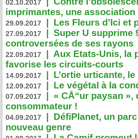
|
Contre l’obsolesc
02.10.2017
imprimantes, une association 
|
Les Fleurs d’Ici et p
29.09.2017
|
Super U supprime 
27.09.2017
controversées de ses rayons
|
Aux Etats-Unis, la
22.09.2017
favorise les circuits-courts
|
L’ortie urticante, le
14.09.2017
|
Le végétal à la con
12.09.2017
|
« CÅ“ur paysan », 
07.09.2017
consommateur !
|
DéfiPlanet, un parc
04.09.2017
nouveau genre
|
La Camif promeut l