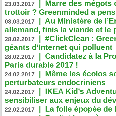
|
Marre des mégots q
23.03.2017
trottoir ? Greenminded a pens
|
Au Ministère de l’
03.03.2017
allemand, finis la viande et le
|
#ClickClean : Gree
28.02.2017
géants d’Internet qui polluent
|
Candidatez à la Pr
28.02.2017
Paris durable 2017 !
|
Même les écolos s
24.02.2017
perturbateurs endocriniens
|
IKEA Kid’s Adventu
24.02.2017
sensibiliser aux enjeux du d
|
La folle épopée de 
22.02.2017