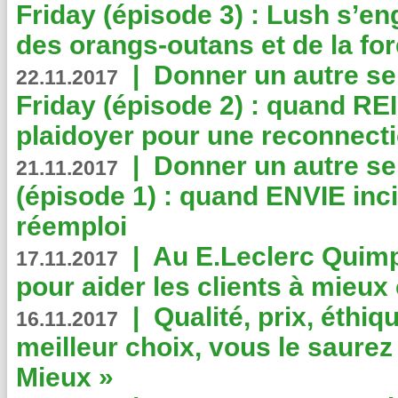
Friday (épisode 3) : Lush s’en
des orangs-outans et de la for
|
Donner un autre se
22.11.2017
Friday (épisode 2) : quand RE
plaidoyer pour une reconnecti
|
Donner un autre se
21.11.2017
(épisode 1) : quand ENVIE inci
réemploi
|
Au E.Leclerc Quimp
17.11.2017
pour aider les clients à mie
|
Qualité, prix, éthiqu
16.11.2017
meilleur choix, vous le saure
Mieux »