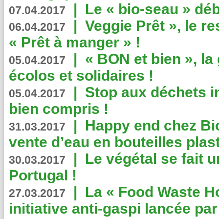
|
Le « bio-seau » déb
07.04.2017
|
Veggie Prêt », le r
06.04.2017
« Prêt à manger » !
|
« BON et bien », l
05.04.2017
écolos et solidaires !
|
Stop aux déchets i
05.04.2017
bien compris !
|
Happy end chez Bio
31.03.2017
vente d’eau en bouteilles plas
|
Le végétal se fait 
30.03.2017
Portugal !
|
La « Food Waste Hot
27.03.2017
initiative anti-gaspi lancée pa