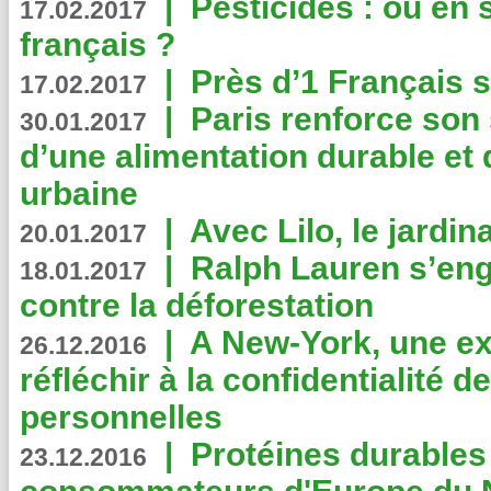
|
Pesticides : où en 
17.02.2017
français ?
|
Près d’1 Français su
17.02.2017
|
Paris renforce son
30.01.2017
d’une alimentation durable et 
urbaine
|
Avec Lilo, le jardin
20.01.2017
|
Ralph Lauren s’eng
18.01.2017
contre la déforestation
|
A New-York, une exp
26.12.2016
réfléchir à la confidentialité 
personnelles
|
Protéines durables 
23.12.2016