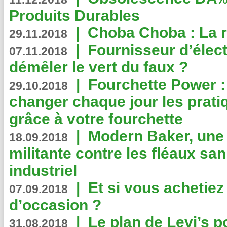
Produits Durables
|
Choba Choba : La r
29.11.2018
|
Fournisseur d’élec
07.11.2018
démêler le vert du faux ?
|
Fourchette Power 
29.10.2018
changer chaque jour les prati
grâce à votre fourchette
|
Modern Baker, une 
18.09.2018
militante contre les fléaux san
industriel
|
Et si vous achetie
07.09.2018
d’occasion ?
|
Le plan de Levi’s p
31.08.2018