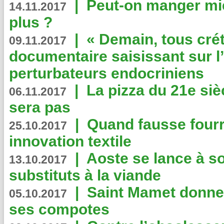
|
Peut-on manger mi
14.11.2017
plus ?
|
« Demain, tous crét
09.11.2017
documentaire saisissant sur l
perturbateurs endocriniens
|
La pizza du 21e siè
06.11.2017
sera pas
|
Quand fausse fourr
25.10.2017
innovation textile
|
Aoste se lance à so
13.10.2017
substituts à la viande
|
Saint Mamet donne 
05.10.2017
ses compotes