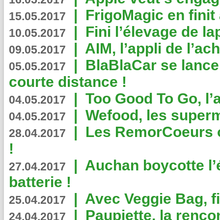
|
FrigoMagic en finit 
15.05.2017
|
Fini l’élevage de la
10.05.2017
|
AIM, l’appli de l’ac
09.05.2017
|
BlaBlaCar se lance
05.05.2017
courte distance !
|
Too Good To Go, l’a
04.05.2017
|
Wefood, les superm
04.05.2017
|
Les RemorCoeurs on
28.04.2017
!
|
Auchan boycotte l’
27.04.2017
batterie !
|
Avec Veggie Bag, fi
25.04.2017
|
Paupiette, la renco
24.04.2017