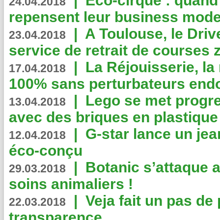
|
Eco-cirque : quand
24.04.2018
repensent leur business mode
|
A Toulouse, le Driv
23.04.2018
service de retrait de courses 
|
La Réjouisserie, la
17.04.2018
100% sans perturbateurs end
|
Lego se met progr
13.04.2018
avec des briques en plastique
|
G-star lance un jea
12.04.2018
éco-conçu
|
Botanic s’attaque 
29.03.2018
soins animaliers !
|
Veja fait un pas de 
22.03.2018
transparence