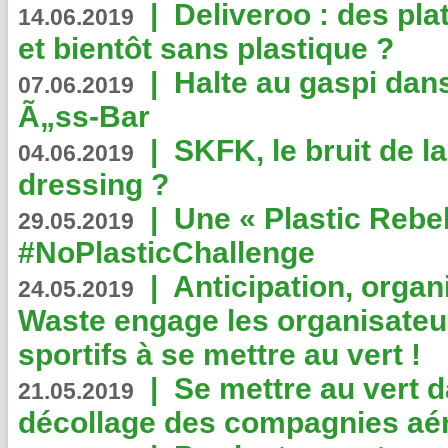
|
Deliveroo : des pla
14.06.2019
et bientôt sans plastique ?
|
Halte au gaspi dan
07.06.2019
Ã„ss-Bar
|
SKFK, le bruit de l
04.06.2019
dressing ?
|
Une « Plastic Rebe
29.05.2019
#NoPlasticChallenge
|
Anticipation, organi
24.05.2019
Waste engage les organisate
sportifs à se mettre au vert !
|
Se mettre au vert da
21.05.2019
décollage des compagnies aé