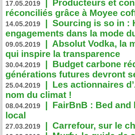
|
Producteurs et co
17.05.2019
réconciliés grâce à Moyee cof
|
Sourcing is so in 
14.05.2019
engagements dans la mode du
|
Absolut Vodka, la 
09.05.2019
qui inspire la transparence
|
Budget carbone rédu
30.04.2019
générations futures devront se
|
Les actionnaires 
25.04.2019
nom du climat !
|
FairBnB : Bed and 
08.04.2019
local
|
Carrefour, sur le c
27.03.2019