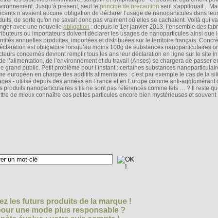
nvironnement. Jusqu’à présent, seul le
principe de précaution
seul s'appliquait... Ma
ricants n’avaient aucune obligation de déclarer l’usage de nanoparticules dans leu
duits, de sorte qu'on ne savait donc pas vraiment où elles se cachaient. Voilà qui va
nger avec une nouvelle
obligation
: depuis le 1er janvier 2013, l’ensemble des fabr
tributeurs ou importateurs doivent déclarer les usages de nanoparticules ainsi que 
ntités annuelles produites, importées et distribuées sur le territoire français. Concr
déclaration est obligatoire lorsqu’au moins 100g de substances nanoparticulaires on
teurs concernés devront remplir tous les ans leur déclaration en ligne sur le site i
 de l’alimentation, de l’environnement et du travail (Anses) se chargera de passer 
 le grand public. Petit problème pour l’instant : certaines substances nanoparticulai
e européen en charge des additifs alimentaires : c’est par exemple le cas de la sil
ages - utilisé depuis des années en France et en Europe comme anti-agglomérant 
 produits nanoparticulaires s’ils ne sont pas référencés comme tels … ? Il reste qu
ttre de mieux connaître ces petites particules encore bien mystérieuses et souvent
z les futurs produits de la marque !
 pour une mode plus responsable ?