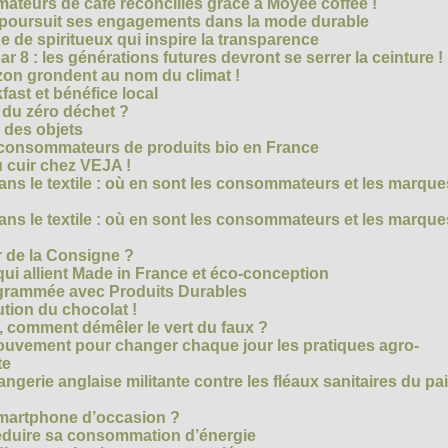
teurs de café réconciliés grâce à Moyee coffee !
M poursuit ses engagements dans la mode durable
 de spiritueux qui inspire la transparence
r 8 : les générations futures devront se serrer la ceinture !
on grondent au nom du climat !
ast et bénéfice local
 du zéro déchet ?
e des objets
consommateurs de produits bio en France
 cuir chez VEJA !
ns le textile : où en sont les consommateurs et les marque
ns le textile : où en sont les consommateurs et les marque
 de la Consigne ?
i allient Made in France et éco-conception
rammée avec Produits Durables
tion du chocolat !
é, comment démêler le vert du faux ?
ouvement pour changer chaque jour les pratiques agro-
te
gerie anglaise militante contre les fléaux sanitaires du pa
smartphone d’occasion ?
réduire sa consommation d’énergie