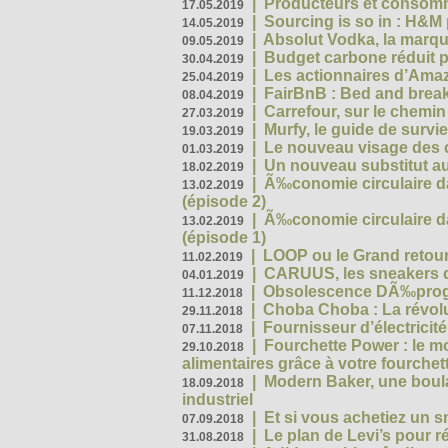
|
Producteurs et consomma
17.05.2019
|
Sourcing is so in : H&
14.05.2019
|
Absolut Vodka, la marque
09.05.2019
|
Budget carbone réduit pa
30.04.2019
|
Les actionnaires d’Amaz
25.04.2019
|
FairBnB : Bed and breakf
08.04.2019
|
Carrefour, sur le chemin
27.03.2019
|
Murfy, le guide de survi
19.03.2019
|
Le nouveau visage des 
01.03.2019
|
Un nouveau substitut au
18.02.2019
|
Ã‰conomie circulaire da
13.02.2019
(épisode 2)
|
Ã‰conomie circulaire da
13.02.2019
(épisode 1)
|
LOOP ou le Grand retour
11.02.2019
|
CARUUS, les sneakers qu
04.01.2019
|
Obsolescence DÃ‰prog
11.12.2018
|
Choba Choba : La révolu
29.11.2018
|
Fournisseur d’électricit
07.11.2018
|
Fourchette Power : le m
29.10.2018
alimentaires grâce à votre fourchet
|
Modern Baker, une boulan
18.09.2018
industriel
|
Et si vous achetiez un 
07.09.2018
|
Le plan de Levi’s pour 
31.08.2018