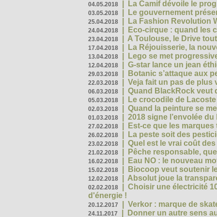
|
La Camif dévoile le pr
04.05.2018
|
Le gouvernement présen
03.05.2018
|
La Fashion Revolution 
25.04.2018
|
Eco-cirque : quand les 
24.04.2018
|
A Toulouse, le Drive tou
23.04.2018
|
La Réjouisserie, la nou
17.04.2018
|
Lego se met progressive
13.04.2018
|
G-star lance un jean éth
12.04.2018
|
Botanic s’attaque aux pe
29.03.2018
|
Veja fait un pas de plus
22.03.2018
|
Quand BlackRock veut do
06.03.2018
|
Le crocodile de Lacost
05.03.2018
|
Quand la peinture se met
02.03.2018
|
2018 signe l’envolée du
01.03.2018
|
Est-ce que les marques t
27.02.2018
|
La peste soit des pestic
26.02.2018
|
Quel est le vrai coût des
23.02.2018
|
Pêche responsable, quel
21.02.2018
|
Eau NO : le nouveau mo
16.02.2018
|
Biocoop veut soutenir le
15.02.2018
|
Absolut joue la transp
12.02.2018
|
Choisir une électricité
02.02.2018
d'énergie !
|
Verkor : marque de ska
20.12.2017
|
Donner un autre sens au 
24.11.2017