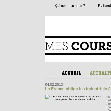
04.02.2013
La France oblige les industriels 
Ins
par
ali
une 
pén