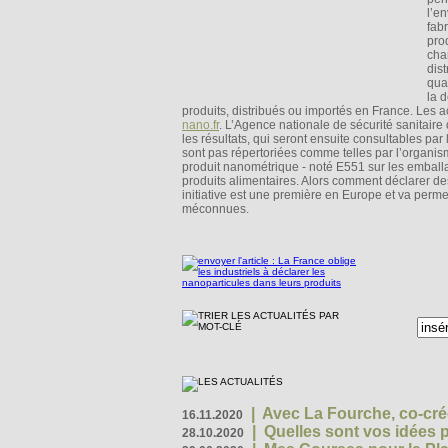
l’e
fab
pro
cha
dis
qua
la 
produits, distribués ou importés en France. Les ac
nano.fr
. L’Agence nationale de sécurité sanitaire
les résultats, qui seront ensuite consultables par
sont pas répertoriées comme telles par l’organism
produit nanométrique - noté E551 sur les emball
produits alimentaires. Alors comment déclarer des
initiative est une première en Europe et va perme
méconnues.
|
Avec La Fourche, co-crée
16.11.2020
|
Quelles sont vos idées
28.10.2020