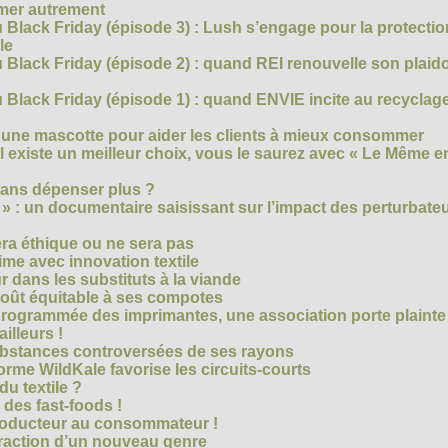
mmer autrement
 Black Friday (épisode 3) : Lush s’engage pour la protecti
le
 Black Friday (épisode 2) : quand REI renouvelle son plaid
Black Friday (épisode 1) : quand ENVIE incite au recyclage
 une mascotte pour aider les clients à mieux consommer
s’il existe un meilleur choix, vous le saurez avec « Le Même e
ans dépenser plus ?
 » : un documentaire saisissant sur l’impact des perturbate
era éthique ou ne sera pas
me avec innovation textile
r dans les substituts à la viande
oût équitable à ses compotes
rogrammée des imprimantes, une association porte plainte
ailleurs !
bstances controversées de ses rayons
forme WildKale favorise les circuits-courts
 du textile ?
 des fast-foods !
roducteur au consommateur !
traction d’un nouveau genre