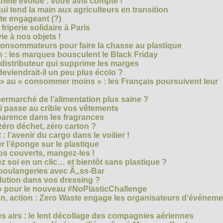
nète évolue : votre avis compte !
i tend la main aux agriculteurs en transition
cte engageant (?)
riperie solidaire à Paris
e à nos objets !
consommateurs pour faire la chasse au plastique
 : les marques bousculent le Black Friday
 distributeur qui supprime les marges
eviendrait-il un peu plus écolo ?
 au « consommer moins » : les Français poursuivent leur
rmarché de l’alimentation plus saine ?
ui passe au crible vos vêtements
sparence dans les fragrances
éro déchet, zéro carton ?
t : l’avenir du cargo dans le voilier !
r l’éponge sur le plastique
os couverts, mangez-les !
ez soi en un clic… et bientôt sans plastique ?
 boulangeries avec Ã„ss-Bar
olution dans vos dressing ?
 » pour le nouveau #NoPlasticChallenge
ion, action : Zero Waste engage les organisateurs d’événem
es airs : le lent décollage des compagnies aériennes