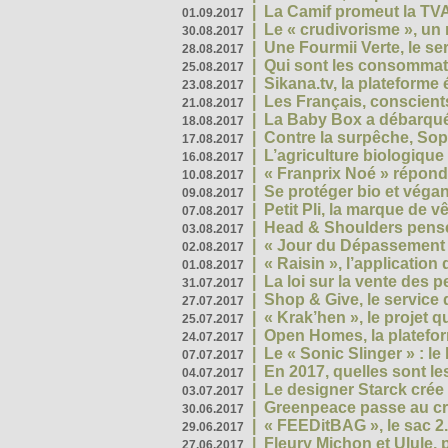
|
La Camif promeut la TVA
01.09.2017
|
Le « crudivorisme », un 
30.08.2017
|
Une Fourmii Verte, le ser
28.08.2017
|
Qui sont les consommat
25.08.2017
|
Sikana.tv, la plateform
23.08.2017
|
Les Français, conscients
21.08.2017
|
La Baby Box a débarqué
18.08.2017
|
Contre la surpêche, Soph
17.08.2017
|
L’agriculture biologique
16.08.2017
|
« Franprix Noé » répond
10.08.2017
|
Se protéger bio et végan,
09.08.2017
|
Petit Pli, la marque de 
07.08.2017
|
Head & Shoulders pense
03.08.2017
|
« Jour du Dépassement Pl
02.08.2017
|
« Raisin », l’application 
01.08.2017
|
La loi sur la vente des 
31.07.2017
|
Shop & Give, le service q
27.07.2017
|
« Krak’hen », le projet 
25.07.2017
|
Open Homes, la plateform
24.07.2017
|
Le « Sonic Slinger » : l
07.07.2017
|
En 2017, quelles sont le
04.07.2017
|
Le designer Starck crée 
03.07.2017
|
Greenpeace passe au cri
30.06.2017
|
« FEEDitBAG », le sac 2.
29.06.2017
|
Fleury Michon et Ulule,
27.06.2017