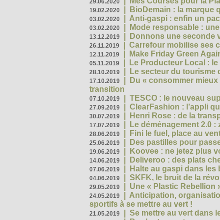
|
Mes Courses pour la Pla
29.06.2020
|
BioDemain : la marque qu
19.02.2020
|
Anti-gaspi : enfin un pa
03.02.2020
|
Mode responsable : une f
03.02.2020
|
Donnons une seconde vi
13.12.2019
|
Carrefour mobilise ses 
26.11.2019
|
Make Friday Green Again
12.11.2019
|
Le Producteur Local : le
05.11.2019
|
Le secteur du tourisme d
28.10.2019
|
Du « consommer mieux »
17.10.2019
transition
|
TESCO : le nouveau supe
07.10.2019
|
ClearFashion : l’appli q
27.09.2019
|
Henri Rose : de la tran
30.07.2019
|
Le déménagement 2.0 : z
17.07.2019
|
Fini le fuel, place au ven
28.06.2019
|
Des pastilles pour passe
25.06.2019
|
Koovee : ne jetez plus v
19.06.2019
|
Deliveroo : des plats ch
14.06.2019
|
Halte au gaspi dans les
07.06.2019
|
SKFK, le bruit de la rév
04.06.2019
|
Une « Plastic Rebellion
29.05.2019
|
Anticipation, organisat
24.05.2019
sportifs à se mettre au vert !
|
Se mettre au vert dans l
21.05.2019