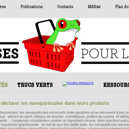
à déclarer les nanoparticules dans leurs produits
idieusement, les nanoparticules ont envahi notre quotidien et se retrouvent à peu p
tout : articles de sport, rideaux de douche, cosmétiques, poêles de cuisine, et mêm
ments… Longtemps considérées comme un ingrédient miracle, elles suscitent aujou
inquiétude grandissante : du fait de leur très petite taille, les nanoparticules peuve
étrer les systèmes immunitaire, sanguin et lymphatique - et peuvent également pol