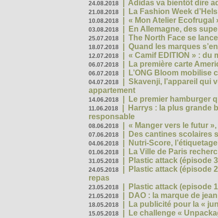
|
Adidas va bientôt dire a
24.08.2018
|
La Fashion Week d’Helsin
21.08.2018
|
« Mon Atelier Ecofrugal 
10.08.2018
|
En Allemagne, des superm
03.08.2018
|
The North Face se lance
25.07.2018
|
Quand les marques s’eng
18.07.2018
|
« Camif EDITION » : du 
12.07.2018
|
La première carte Ameri
06.07.2018
|
L’ONG Bloom mobilise co
06.07.2018
|
Skavenji, l’appareil qui
04.07.2018
appartement
|
Le premier hamburger q
14.06.2018
|
Harrys : la plus grande 
11.06.2018
responsable
|
« Manger vers le futur »
08.06.2018
|
Des cantines scolaires 
07.06.2018
|
Nutri-Score, l’étiquetag
04.06.2018
|
La Ville de Paris recher
01.06.2018
|
Plastic attack (épisode 
31.05.2018
|
Plastic attack (épisode
24.05.2018
repas
|
Plastic attack (episode 1
23.05.2018
|
DAO : la marque de jean 
21.05.2018
|
La publicité pour la « j
18.05.2018
|
Le challenge « Unpackag
15.05.2018