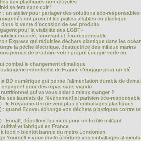
dieu aux plastiques non recyclés
ki se fera sans cuir !
» : un atelier pour partager des solutions éco-responsables
archés ont proscrit les pailles jetables en plastique
 dans la vente d’occasion de ses produits
agent pour la visibilité des LGBT+
mobilier co-créé, innovant et éco-responsable
can Express qui réduit les déchets plastique dans les océa
ntre la pêche électrique, destructrice des milieux marins
 vous permet de produire votre propre énergie verte en
ui combat le changement climatique
boulangerie industrielle de France s’engage pour un blé
, la BD numérique qui pense l’alimentation durable de dema
s’engagent pour des repas sans viande
e nutritionnel qui va vous aider à mieux manger ?
che ses lauréats de l’événementiel parisien éco-responsable
3) : le Royaume-Uni ne veut plus d’emballages plastiques
 2) : quand Ecover échange vos déchets plastiques contre u
) : Ecoalf, dépolluer les mers pour un textile militant
cultivé et fabriqué en France
unk food » bientôt bannie du métro Londonien
e Yourself » vous invite à réduire vos emballages alimenta