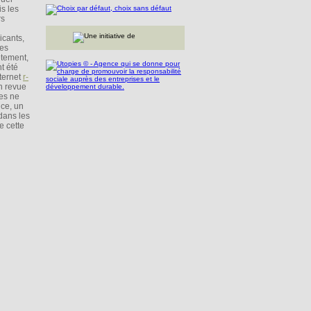
is les
rs
icants,
les
ètement,
t été
nternet
r-
en revue
res ne
ice, un
dans les
e cette