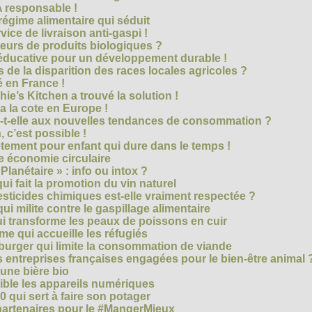
 responsable !
régime alimentaire qui séduit
vice de livraison anti-gaspi !
eurs de produits biologiques ?
e éducative pour un développement durable !
 de la disparition des races locales agricoles ?
 en France !
ie’s Kitchen a trouvé la solution !
 a la cote en Europe !
-t-elle aux nouvelles tendances de consommation ?
 c’est possible !
vêtement pour enfant qui dure dans le temps !
 économie circulaire
anétaire » : info ou intox ?
qui fait la promotion du vin naturel
pesticides chimiques est-elle vraiment respectée ?
ui milite contre le gaspillage alimentaire
qui transforme les peaux de poissons en cuir
e qui accueille les réfugiés
e burger qui limite la consommation de viande
s entreprises françaises engagées pour le bien-être animal 
une bière bio
ble les appareils numériques
0 qui sert à faire son potager
 partenaires pour le #MangerMieux