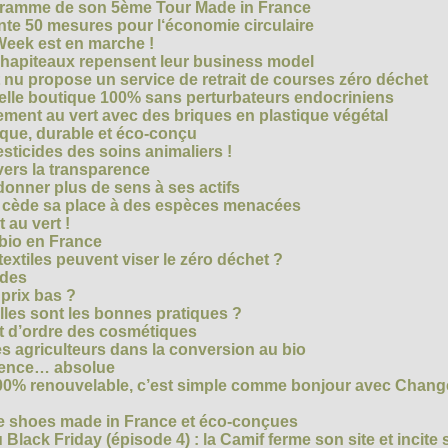
ogramme de son 5ème Tour Made in France
te 50 mesures pour l‘économie circulaire
Week est en marche !
chapiteaux repensent leur business model
t nu propose un service de retrait de courses zéro déchet
velle boutique 100% sans perturbateurs endocriniens
ment au vert avec des briques en plastique végétal
ique, durable et éco-conçu
sticides des soins animaliers !
 vers la transparence
nner plus de sens à ses actifs
e cède sa place à des espèces menacées
 au vert !
 bio en France
extiles peuvent viser le zéro déchet ?
ides
 prix bas ?
les sont les bonnes pratiques ?
t d’ordre des cosmétiques
s agriculteurs dans la conversion au bio
arence… absolue
 100% renouvelable, c’est simple comme bonjour avec Chan
te shoes made in France et éco-conçues
Black Friday (épisode 4) : la Camif ferme son site et incite 