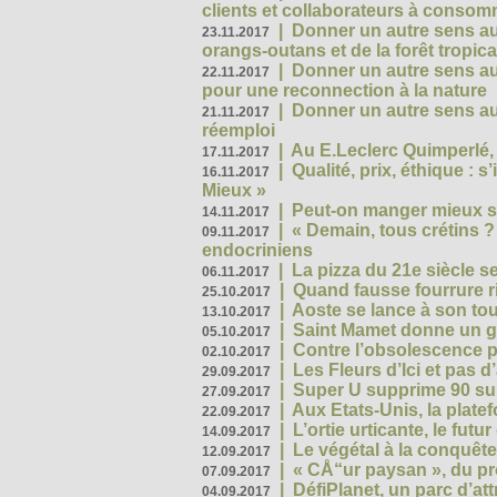
clients et collaborateurs à conso
|
Donner un autre sens au
23.11.2017
orangs-outans et de la forêt tropica
|
Donner un autre sens au
22.11.2017
pour une reconnection à la nature
|
Donner un autre sens au 
21.11.2017
réemploi
|
Au E.Leclerc Quimperlé,
17.11.2017
|
Qualité, prix, éthique : 
16.11.2017
Mieux »
|
Peut-on manger mieux s
14.11.2017
|
« Demain, tous crétins ?
09.11.2017
endocriniens
|
La pizza du 21e siècle s
06.11.2017
|
Quand fausse fourrure ri
25.10.2017
|
Aoste se lance à son tou
13.10.2017
|
Saint Mamet donne un g
05.10.2017
|
Contre l’obsolescence p
02.10.2017
|
Les Fleurs d’Ici et pas d’
29.09.2017
|
Super U supprime 90 su
27.09.2017
|
Aux Etats-Unis, la plate
22.09.2017
|
L’ortie urticante, le futur
14.09.2017
|
Le végétal à la conquête
12.09.2017
|
« CÅ“ur paysan », du p
07.09.2017
|
DéfiPlanet, un parc d’at
04.09.2017