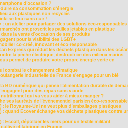
smartphone d’occasion ?
réduire sa consommation d’énergie
dieu aux plastiques non recyclés
ki se fera sans cuir !
» : un atelier pour partager des solutions éco-responsables
archés ont proscrit les pailles jetables en plastique
 dans la vente d’occasion de ses produits
agent pour la visibilité des LGBT+
mobilier co-créé, innovant et éco-responsable
can Express qui réduit les déchets plastique dans les océa
ntre la pêche électrique, destructrice des milieux marins
 vous permet de produire votre propre énergie verte en
ui combat le changement climatique
boulangerie industrielle de France s’engage pour un blé
, la BD numérique qui pense l’alimentation durable de dema
s’engagent pour des repas sans viande
e nutritionnel qui va vous aider à mieux manger ?
che ses lauréats de l’événementiel parisien éco-responsable
3) : le Royaume-Uni ne veut plus d’emballages plastiques
 2) : quand Ecover échange vos déchets plastiques contre u
) : Ecoalf, dépolluer les mers pour un textile militant
cultivé et fabriqué en France