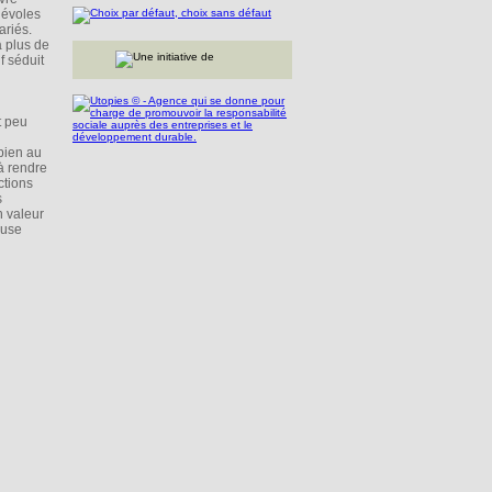
névoles
ariés.
à plus de
f séduit
t peu
 bien au
à rendre
ctions
s
n valeur
euse