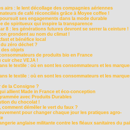
es airs : le lent décollage des compagnies aériennes
teurs de café réconciliés grâce à Moyee coffee !
M poursuit ses engagements dans la mode durable
 de spiritueux qui inspire la transparence
r 8 : les générations futures devront se serrer la ceinture !
on grondent au nom du climat !
ast et bénéfice local
 du zéro déchet ?
e des objets
consommateurs de produits bio en France
 cuir chez VEJA !
ns le textile : où en sont les consommateurs et les marque
ns le textile : où en sont les consommateurs et les marque
 de la Consigne ?
i allient Made in France et éco-conception
rammée avec Produits Durables
tion du chocolat !
é, comment démêler le vert du faux ?
ouvement pour changer chaque jour les pratiques agro-
te
gerie anglaise militante contre les fléaux sanitaires du pa