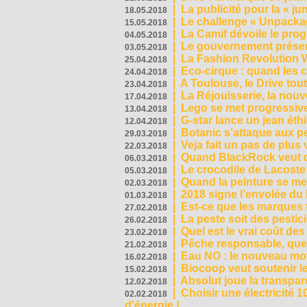
|
La publicité pour la « j
18.05.2018
|
Le challenge « Unpackag
15.05.2018
|
La Camif dévoile le pr
04.05.2018
|
Le gouvernement présen
03.05.2018
|
La Fashion Revolution 
25.04.2018
|
Eco-cirque : quand les 
24.04.2018
|
A Toulouse, le Drive tou
23.04.2018
|
La Réjouisserie, la nou
17.04.2018
|
Lego se met progressive
13.04.2018
|
G-star lance un jean éth
12.04.2018
|
Botanic s’attaque aux pe
29.03.2018
|
Veja fait un pas de plus
22.03.2018
|
Quand BlackRock veut do
06.03.2018
|
Le crocodile de Lacost
05.03.2018
|
Quand la peinture se met
02.03.2018
|
2018 signe l’envolée du
01.03.2018
|
Est-ce que les marques t
27.02.2018
|
La peste soit des pestic
26.02.2018
|
Quel est le vrai coût des
23.02.2018
|
Pêche responsable, quel
21.02.2018
|
Eau NO : le nouveau mo
16.02.2018
|
Biocoop veut soutenir le
15.02.2018
|
Absolut joue la transp
12.02.2018
|
Choisir une électricité
02.02.2018
d'énergie !