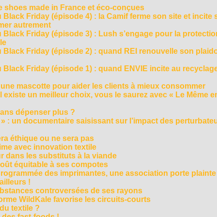
te shoes made in France et éco-conçues
Black Friday (épisode 4) : la Camif ferme son site et incite 
mmer autrement
 Black Friday (épisode 3) : Lush s’engage pour la protecti
le
 Black Friday (épisode 2) : quand REI renouvelle son plaid
Black Friday (épisode 1) : quand ENVIE incite au recyclage
 une mascotte pour aider les clients à mieux consommer
s’il existe un meilleur choix, vous le saurez avec « Le Même e
ans dépenser plus ?
 » : un documentaire saisissant sur l’impact des perturbate
era éthique ou ne sera pas
me avec innovation textile
r dans les substituts à la viande
oût équitable à ses compotes
rogrammée des imprimantes, une association porte plainte
ailleurs !
bstances controversées de ses rayons
forme WildKale favorise les circuits-courts
 du textile ?
 des fast-foods !