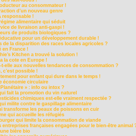
roducteur au consommateur !
traction d’un nouveau genre
 responsable !
régime alimentaire qui séduit
vice de livraison anti-gaspi !
eurs de produits biologiques ?
e éducative pour un développement durable !
 de la disparition des races locales agricoles ?
 en France !
ie’s Kitchen a trouvé la solution !
 a la cote en Europe !
-t-elle aux nouvelles tendances de consommation ?
 c’est possible !
vêtement pour enfant qui dure dans le temps !
 économie circulaire
anétaire » : info ou intox ?
qui fait la promotion du vin naturel
pesticides chimiques est-elle vraiment respectée ?
ui milite contre le gaspillage alimentaire
qui transforme les peaux de poissons en cuir
e qui accueille les réfugiés
e burger qui limite la consommation de viande
s entreprises françaises engagées pour le bien-être animal 
une bière bio