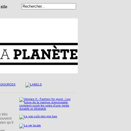
 très
 souvent
bien qu’il
ivre