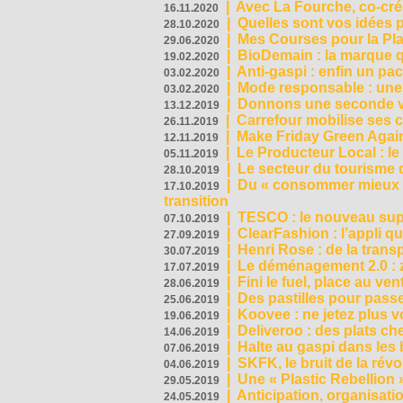
|
Avec La Fourche, co-crée
16.11.2020
|
Quelles sont vos idées
28.10.2020
|
Mes Courses pour la Pla
29.06.2020
|
BioDemain : la marque qu
19.02.2020
|
Anti-gaspi : enfin un pa
03.02.2020
|
Mode responsable : une f
03.02.2020
|
Donnons une seconde vi
13.12.2019
|
Carrefour mobilise ses 
26.11.2019
|
Make Friday Green Again
12.11.2019
|
Le Producteur Local : le
05.11.2019
|
Le secteur du tourisme d
28.10.2019
|
Du « consommer mieux »
17.10.2019
transition
|
TESCO : le nouveau supe
07.10.2019
|
ClearFashion : l’appli q
27.09.2019
|
Henri Rose : de la tran
30.07.2019
|
Le déménagement 2.0 : z
17.07.2019
|
Fini le fuel, place au ven
28.06.2019
|
Des pastilles pour passe
25.06.2019
|
Koovee : ne jetez plus v
19.06.2019
|
Deliveroo : des plats ch
14.06.2019
|
Halte au gaspi dans les
07.06.2019
|
SKFK, le bruit de la rév
04.06.2019
|
Une « Plastic Rebellion
29.05.2019
|
Anticipation, organisat
24.05.2019