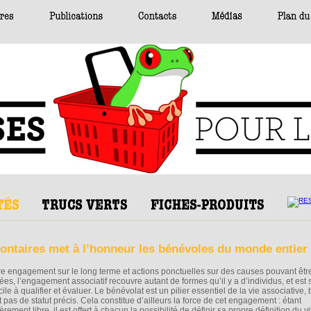
lontaires met à l’honneur les bénévoles du monde entier
re engagement sur le long terme et actions ponctuelles sur des causes pouvant être
iées, l’engagement associatif recouvre autant de formes qu’il y a d’individus, et est
icile à qualifier et évaluer. Le bénévolat est un pilier essentiel de la vie associative, 
t pas de statut précis. Cela constitue d’ailleurs la force de cet engagement : étant
èrement libre, il est offert à chacun la possibilité de définir sa propre définition du v