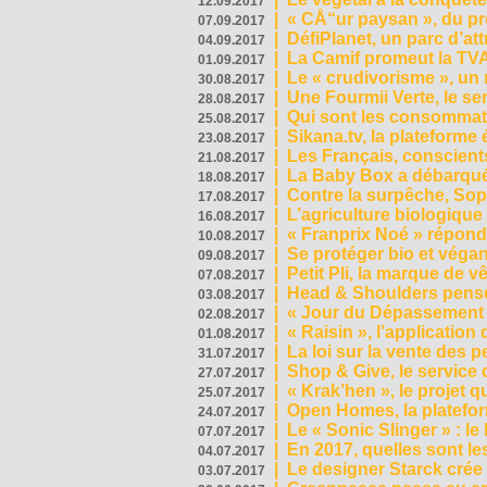
12.09.2017
|
« CÅ“ur paysan », du p
07.09.2017
|
DéfiPlanet, un parc d’at
04.09.2017
|
La Camif promeut la TVA
01.09.2017
|
Le « crudivorisme », un 
30.08.2017
|
Une Fourmii Verte, le ser
28.08.2017
|
Qui sont les consommat
25.08.2017
|
Sikana.tv, la plateform
23.08.2017
|
Les Français, conscients
21.08.2017
|
La Baby Box a débarqué
18.08.2017
|
Contre la surpêche, Soph
17.08.2017
|
L’agriculture biologique
16.08.2017
|
« Franprix Noé » répond
10.08.2017
|
Se protéger bio et végan,
09.08.2017
|
Petit Pli, la marque de 
07.08.2017
|
Head & Shoulders pense
03.08.2017
|
« Jour du Dépassement Pl
02.08.2017
|
« Raisin », l’application 
01.08.2017
|
La loi sur la vente des 
31.07.2017
|
Shop & Give, le service q
27.07.2017
|
« Krak’hen », le projet 
25.07.2017
|
Open Homes, la plateform
24.07.2017
|
Le « Sonic Slinger » : l
07.07.2017
|
En 2017, quelles sont le
04.07.2017
|
Le designer Starck crée 
03.07.2017