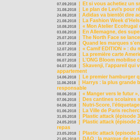
|
Et si vous achetiez un 
07.09.2018
|
Le plan de Levi’s pour 
31.08.2018
|
Adidas va bientôt dire a
24.08.2018
|
La Fashion Week d’Helsin
21.08.2018
|
« Mon Atelier Ecofrugal 
10.08.2018
|
En Allemagne, des superm
03.08.2018
|
The North Face se lance
25.07.2018
|
Quand les marques s’eng
18.07.2018
|
« Camif EDITION » : du 
12.07.2018
|
La première carte Ameri
06.07.2018
|
L’ONG Bloom mobilise co
06.07.2018
|
Skavenji, l’appareil qui
04.07.2018
appartement
|
Le premier hamburger q
14.06.2018
|
Harrys : la plus grande 
11.06.2018
responsable
|
« Manger vers le futur »
08.06.2018
|
Des cantines scolaires 
07.06.2018
|
Nutri-Score, l’étiquetag
04.06.2018
|
La Ville de Paris recher
01.06.2018
|
Plastic attack (épisode 
31.05.2018
|
Plastic attack (épisode
24.05.2018
repas
|
Plastic attack (episode 1
23.05.2018
|
DAO : la marque de jean 
21.05.2018