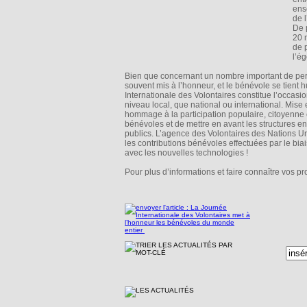
ens
de 
De 
20 
de 
l’é
Bien que concernant un nombre important de per
souvent mis à l’honneur, et le bénévole se tient
Internationale des Volontaires constitue l’occasi
niveau local, que national ou international. Mis
hommage à la participation populaire, citoyenne
bénévoles et de mettre en avant les structures e
publics. L’agence des Volontaires des Nations U
les contributions bénévoles effectuées par le bia
avec les nouvelles technologies !
Pour plus d’informations et faire connaître vos p