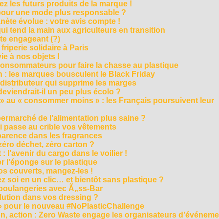
z les futurs produits de la marque !
 pour une mode plus responsable ?
nète évolue : votre avis compte !
i tend la main aux agriculteurs en transition
cte engageant (?)
riperie solidaire à Paris
e à nos objets !
consommateurs pour faire la chasse au plastique
 : les marques bousculent le Black Friday
 distributeur qui supprime les marges
eviendrait-il un peu plus écolo ?
 au « consommer moins » : les Français poursuivent leur
rmarché de l’alimentation plus saine ?
ui passe au crible vos vêtements
sparence dans les fragrances
éro déchet, zéro carton ?
t : l’avenir du cargo dans le voilier !
r l’éponge sur le plastique
os couverts, mangez-les !
ez soi en un clic… et bientôt sans plastique ?
 boulangeries avec Ã„ss-Bar
olution dans vos dressing ?
 » pour le nouveau #NoPlasticChallenge
ion, action : Zero Waste engage les organisateurs d’événem