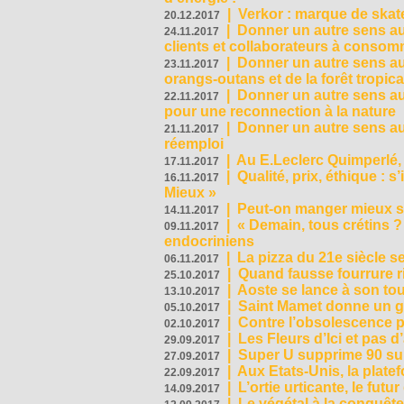
|
Verkor : marque de ska
20.12.2017
|
Donner un autre sens au 
24.11.2017
clients et collaborateurs à conso
|
Donner un autre sens au
23.11.2017
orangs-outans et de la forêt tropica
|
Donner un autre sens au
22.11.2017
pour une reconnection à la nature
|
Donner un autre sens au 
21.11.2017
réemploi
|
Au E.Leclerc Quimperlé,
17.11.2017
|
Qualité, prix, éthique : 
16.11.2017
Mieux »
|
Peut-on manger mieux s
14.11.2017
|
« Demain, tous crétins ?
09.11.2017
endocriniens
|
La pizza du 21e siècle s
06.11.2017
|
Quand fausse fourrure ri
25.10.2017
|
Aoste se lance à son tou
13.10.2017
|
Saint Mamet donne un g
05.10.2017
|
Contre l’obsolescence p
02.10.2017
|
Les Fleurs d’Ici et pas d’
29.09.2017
|
Super U supprime 90 su
27.09.2017
|
Aux Etats-Unis, la plate
22.09.2017
|
L’ortie urticante, le futur
14.09.2017
|
Le végétal à la conquête