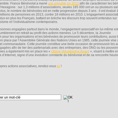
emble. France Bénévolat a mené
une enquête en 2013
afin de caractériser les bé
l’Hexagone : sur 1,3 millions d’associations, seules 165 000 ont un ou plusieurs sal
plus, le nombre de bénévoles est en nette progression depuis 3 ans : il est évalué 
millions de personnes en 2013, contre 18 millions en 2010. L’engagement associati
plus en plus les Français, battant en brèche les discours trop souvent entendus sur
goïsme et l’individualisme contemporains.
sonnes engagées partout dans le monde, l’engagement associatif en lui-même es
 humblement en retrait au profit des actions menées. Le 5 décembre, la Journée
on pour les organisations et les bénévoles de promouvoir leurs contributions, aussi
e en place par l’Assemblée Générale des Nations Unies en 1985, cette journée vise 
 et communautaire. Cette journée constitue une belle occasion de promouvoir les a
ngagées afin de lier des partenariats avec des entreprises, des ONG ou les pouvoir
nies a également mis en place les «
Online Volunteering Award
», visant à mettre e
is d’Internet, signe d’une évolution constante du bénévolat et de sa rencontre heur
ropres actions associatives, rendez-vous
ici
!