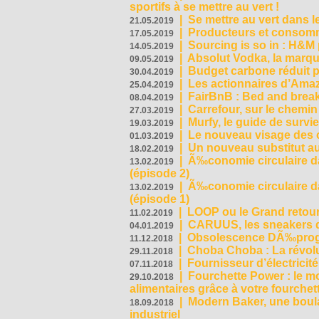
sportifs à se mettre au vert !
|
Se mettre au vert dans l
21.05.2019
|
Producteurs et consomma
17.05.2019
|
Sourcing is so in : H&
14.05.2019
|
Absolut Vodka, la marque
09.05.2019
|
Budget carbone réduit pa
30.04.2019
|
Les actionnaires d’Amaz
25.04.2019
|
FairBnB : Bed and breakf
08.04.2019
|
Carrefour, sur le chemin
27.03.2019
|
Murfy, le guide de survi
19.03.2019
|
Le nouveau visage des 
01.03.2019
|
Un nouveau substitut au
18.02.2019
|
Ã‰conomie circulaire da
13.02.2019
(épisode 2)
|
Ã‰conomie circulaire da
13.02.2019
(épisode 1)
|
LOOP ou le Grand retour
11.02.2019
|
CARUUS, les sneakers qu
04.01.2019
|
Obsolescence DÃ‰prog
11.12.2018
|
Choba Choba : La révolu
29.11.2018
|
Fournisseur d’électricit
07.11.2018
|
Fourchette Power : le m
29.10.2018
alimentaires grâce à votre fourchet
|
Modern Baker, une boulan
18.09.2018
industriel