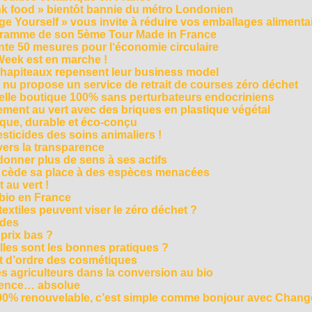
unk food » bientôt bannie du métro Londonien
e Yourself » vous invite à réduire vos emballages alimenta
ogramme de son 5ème Tour Made in France
te 50 mesures pour l‘économie circulaire
Week est en marche !
chapiteaux repensent leur business model
t nu propose un service de retrait de courses zéro déchet
velle boutique 100% sans perturbateurs endocriniens
ment au vert avec des briques en plastique végétal
ique, durable et éco-conçu
sticides des soins animaliers !
 vers la transparence
nner plus de sens à ses actifs
e cède sa place à des espèces menacées
 au vert !
 bio en France
extiles peuvent viser le zéro déchet ?
ides
 prix bas ?
les sont les bonnes pratiques ?
t d’ordre des cosmétiques
s agriculteurs dans la conversion au bio
arence… absolue
 100% renouvelable, c’est simple comme bonjour avec Chan