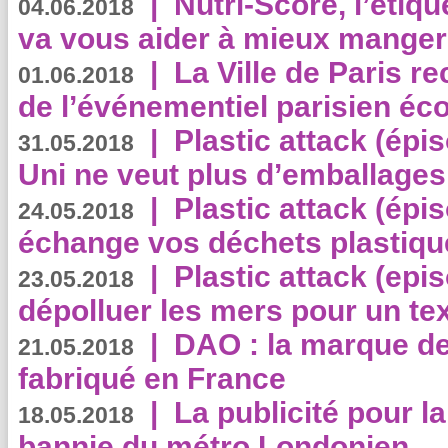
|
Nutri-Score, l’étiqu
04.06.2018
va vous aider à mieux manger
|
La Ville de Paris r
01.06.2018
de l’événementiel parisien éc
|
Plastic attack (épi
31.05.2018
Uni ne veut plus d’emballages
|
Plastic attack (épi
24.05.2018
échange vos déchets plastiqu
|
Plastic attack (epis
23.05.2018
dépolluer les mers pour un text
|
DAO : la marque de 
21.05.2018
fabriqué en France
|
La publicité pour la
18.05.2018
bannie du métro Londonien