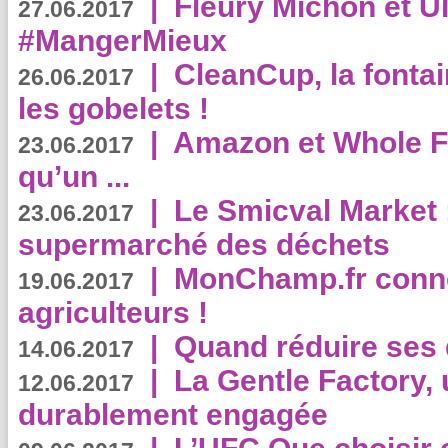
|
Fleury Michon et Ul
27.06.2017
#MangerMieux
|
CleanCup, la fontai
26.06.2017
les gobelets !
|
Amazon et Whole F
23.06.2017
qu’un ...
|
Le Smicval Market :
23.06.2017
supermarché des déchets
|
MonChamp.fr conne
19.06.2017
agriculteurs !
|
Quand réduire ses 
14.06.2017
|
La Gentle Factory, 
12.06.2017
durablement engagée