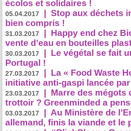
écolos et solidaires !
|
Stop aux déchets i
05.04.2017
bien compris !
|
Happy end chez Bio
31.03.2017
vente d’eau en bouteilles plas
|
Le végétal se fait 
30.03.2017
Portugal !
|
La « Food Waste Hot
27.03.2017
initiative anti-gaspi lancée pa
|
Marre des mégots q
23.03.2017
trottoir ? Greenminded a pens
|
Au Ministère de l’
03.03.2017
allemand, finis la viande et le