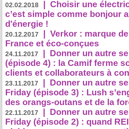
|
Choisir une électri
02.02.2018
c’est simple comme bonjour 
d'énergie !
|
Verkor : marque de
20.12.2017
France et éco-conçues
|
Donner un autre se
24.11.2017
(épisode 4) : la Camif ferme so
clients et collaborateurs à 
|
Donner un autre se
23.11.2017
Friday (épisode 3) : Lush s’en
des orangs-outans et de la for
|
Donner un autre se
22.11.2017
Friday (épisode 2) : quand RE