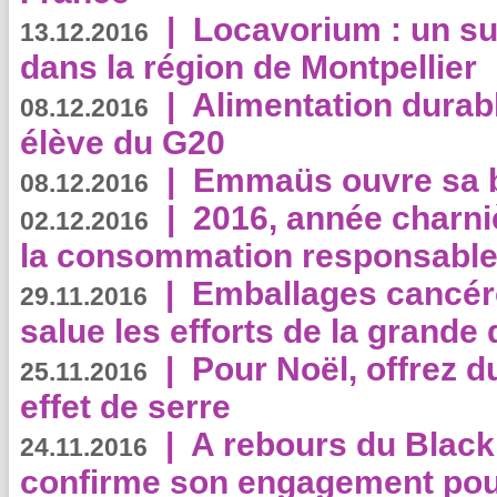
|
Locavorium : un s
13.12.2016
dans la région de Montpellier
|
Alimentation durab
08.12.2016
élève du G20
|
Emmaüs ouvre sa bo
08.12.2016
|
2016, année charni
02.12.2016
la consommation responsable
|
Emballages cancér
29.11.2016
salue les efforts de la grande 
|
Pour Noël, offrez d
25.11.2016
effet de serre
|
A rebours du Black
24.11.2016
confirme son engagement pour