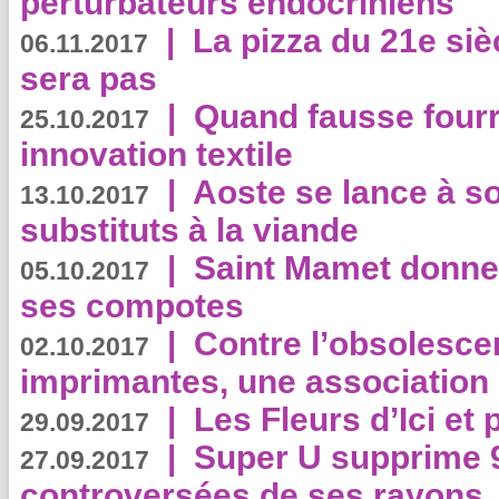
perturbateurs endocriniens
|
La pizza du 21e siè
06.11.2017
sera pas
|
Quand fausse fourr
25.10.2017
innovation textile
|
Aoste se lance à so
13.10.2017
substituts à la viande
|
Saint Mamet donne 
05.10.2017
ses compotes
|
Contre l’obsolesc
02.10.2017
imprimantes, une association 
|
Les Fleurs d’Ici et p
29.09.2017
|
Super U supprime 
27.09.2017
controversées de ses rayons