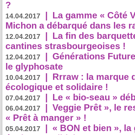
?
|
La gamme « Côté Vé
14.04.2017
Michon a débarqué dans les r
|
La fin des barquett
12.04.2017
cantines strasbourgeoises !
|
Générations Future
12.04.2017
le glyphosate
|
Rrraw : la marque 
10.04.2017
écologique et solidaire !
|
Le « bio-seau » déb
07.04.2017
|
Veggie Prêt », le r
06.04.2017
« Prêt à manger » !
|
« BON et bien », l
05.04.2017