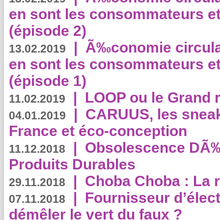
en sont les consommateurs et
(épisode 2)
|
Ã‰conomie circulair
13.02.2019
en sont les consommateurs et
(épisode 1)
|
LOOP ou le Grand r
11.02.2019
|
CARUUS, les sneake
04.01.2019
France et éco-conception
|
Obsolescence DÃ
11.12.2018
Produits Durables
|
Choba Choba : La r
29.11.2018
|
Fournisseur d’élec
07.11.2018
démêler le vert du faux ?