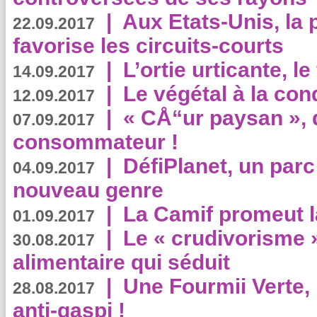
|
Aux Etats-Unis, la
22.09.2017
favorise les circuits-courts
|
L’ortie urticante, le
14.09.2017
|
Le végétal à la con
12.09.2017
|
« CÅ“ur paysan », 
07.09.2017
consommateur !
|
DéfiPlanet, un parc
04.09.2017
nouveau genre
|
La Camif promeut l
01.09.2017
|
Le « crudivorisme 
30.08.2017
alimentaire qui séduit
|
Une Fourmii Verte, 
28.08.2017
anti-gaspi !