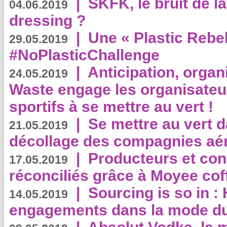
|
SKFK, le bruit de l
04.06.2019
dressing ?
|
Une « Plastic Rebe
29.05.2019
#NoPlasticChallenge
|
Anticipation, organi
24.05.2019
Waste engage les organisate
sportifs à se mettre au vert !
|
Se mettre au vert da
21.05.2019
décollage des compagnies aé
|
Producteurs et co
17.05.2019
réconciliés grâce à Moyee cof
|
Sourcing is so in 
14.05.2019
engagements dans la mode du