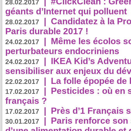
|
#ClickClean : Gree
28.02.2017
géants d’Internet qui polluent
|
Candidatez à la Pr
28.02.2017
Paris durable 2017 !
|
Même les écolos s
24.02.2017
perturbateurs endocriniens
|
IKEA Kid’s Adventu
24.02.2017
sensibiliser aux enjeux du d
|
La folle épopée de 
22.02.2017
|
Pesticides : où en 
17.02.2017
français ?
|
Près d’1 Français su
17.02.2017
|
Paris renforce son
30.01.2017
d’une alimentation durable et 