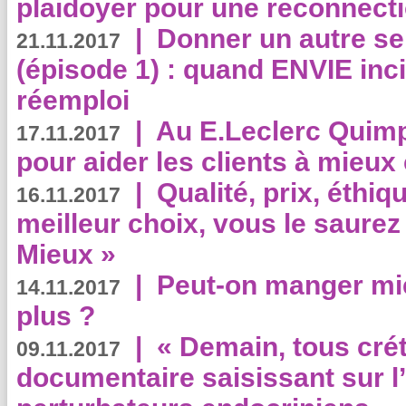
plaidoyer pour une reconnecti
|
Donner un autre se
21.11.2017
(épisode 1) : quand ENVIE inci
réemploi
|
Au E.Leclerc Quimp
17.11.2017
pour aider les clients à mie
|
Qualité, prix, éthiqu
16.11.2017
meilleur choix, vous le saure
Mieux »
|
Peut-on manger mi
14.11.2017
plus ?
|
« Demain, tous crét
09.11.2017
documentaire saisissant sur l