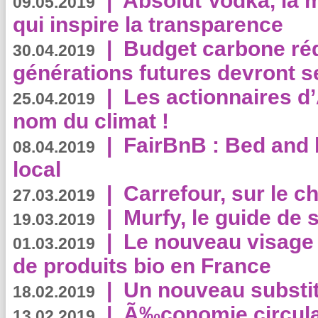
|
Absolut Vodka, la 
09.05.2019
qui inspire la transparence
|
Budget carbone rédu
30.04.2019
générations futures devront se
|
Les actionnaires 
25.04.2019
nom du climat !
|
FairBnB : Bed and 
08.04.2019
local
|
Carrefour, sur le c
27.03.2019
|
Murfy, le guide de 
19.03.2019
|
Le nouveau visag
01.03.2019
de produits bio en France
|
Un nouveau substit
18.02.2019
|
Ã‰conomie circulair
13.02.2019