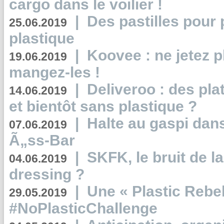
cargo dans le voilier !
|
Des pastilles pour 
25.06.2019
plastique
|
Koovee : ne jetez p
19.06.2019
mangez-les !
|
Deliveroo : des pla
14.06.2019
et bientôt sans plastique ?
|
Halte au gaspi dan
07.06.2019
Ã„ss-Bar
|
SKFK, le bruit de l
04.06.2019
dressing ?
|
Une « Plastic Rebe
29.05.2019
#NoPlasticChallenge