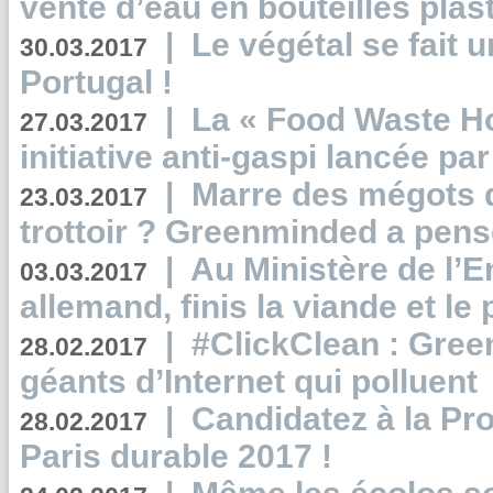
vente d’eau en bouteilles plas
|
Le végétal se fait 
30.03.2017
Portugal !
|
La « Food Waste Hot
27.03.2017
initiative anti-gaspi lancée pa
|
Marre des mégots q
23.03.2017
trottoir ? Greenminded a pens
|
Au Ministère de l’
03.03.2017
allemand, finis la viande et le
|
#ClickClean : Gree
28.02.2017
géants d’Internet qui polluent
|
Candidatez à la Pr
28.02.2017
Paris durable 2017 !