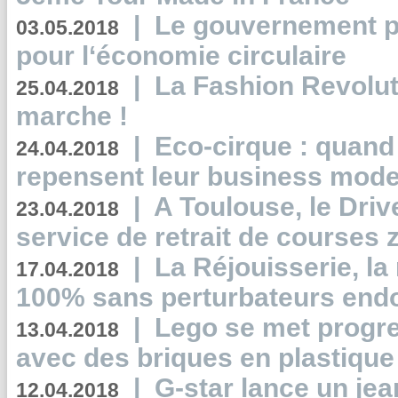
|
Le gouvernement p
03.05.2018
pour l‘économie circulaire
|
La Fashion Revolut
25.04.2018
marche !
|
Eco-cirque : quand
24.04.2018
repensent leur business mode
|
A Toulouse, le Driv
23.04.2018
service de retrait de courses 
|
La Réjouisserie, la
17.04.2018
100% sans perturbateurs end
|
Lego se met progr
13.04.2018
avec des briques en plastique
|
G-star lance un jea
12.04.2018