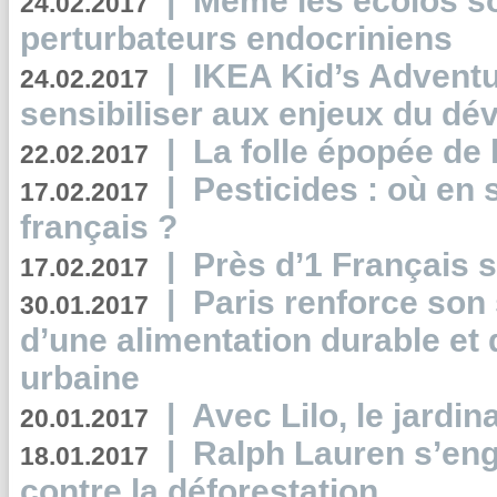
|
Même les écolos s
24.02.2017
perturbateurs endocriniens
|
IKEA Kid’s Adventu
24.02.2017
sensibiliser aux enjeux du d
|
La folle épopée de 
22.02.2017
|
Pesticides : où en 
17.02.2017
français ?
|
Près d’1 Français su
17.02.2017
|
Paris renforce son
30.01.2017
d’une alimentation durable et 
urbaine
|
Avec Lilo, le jardin
20.01.2017
|
Ralph Lauren s’eng
18.01.2017
contre la déforestation