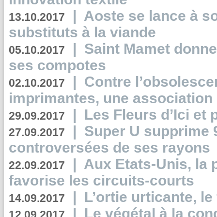
|
Aoste se lance à so
13.10.2017
substituts à la viande
|
Saint Mamet donne 
05.10.2017
ses compotes
|
Contre l’obsolesc
02.10.2017
imprimantes, une association 
|
Les Fleurs d’Ici et p
29.09.2017
|
Super U supprime 
27.09.2017
controversées de ses rayons
|
Aux Etats-Unis, la
22.09.2017
favorise les circuits-courts
|
L’ortie urticante, le
14.09.2017
|
Le végétal à la con
12.09.2017