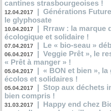
cantines strasbourgeoises !
|
Générations Future
12.04.2017
le glyphosate
|
Rrraw : la marque 
10.04.2017
écologique et solidaire !
|
Le « bio-seau » déb
07.04.2017
|
Veggie Prêt », le r
06.04.2017
« Prêt à manger » !
|
« BON et bien », l
05.04.2017
écolos et solidaires !
|
Stop aux déchets i
05.04.2017
bien compris !
|
Happy end chez Bio
31.03.2017