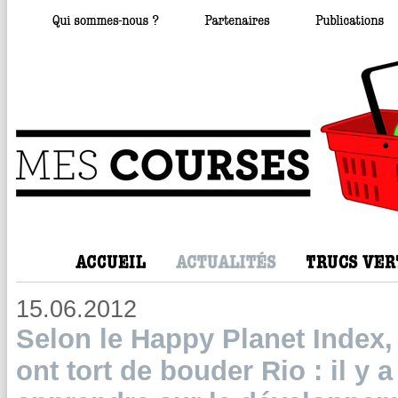
15.06.2012
Selon le Happy Planet Index,
ont tort de bouder Rio : il y