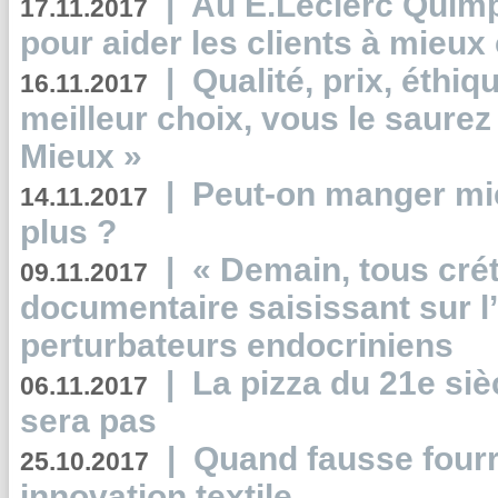
|
Au E.Leclerc Quimp
17.11.2017
pour aider les clients à mie
|
Qualité, prix, éthiqu
16.11.2017
meilleur choix, vous le saure
Mieux »
|
Peut-on manger mi
14.11.2017
plus ?
|
« Demain, tous crét
09.11.2017
documentaire saisissant sur l
perturbateurs endocriniens
|
La pizza du 21e siè
06.11.2017
sera pas
|
Quand fausse fourr
25.10.2017
innovation textile