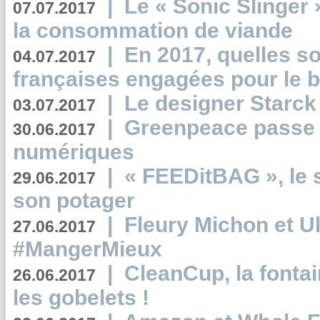
|
Le « Sonic Slinger »
07.07.2017
la consommation de viande
|
En 2017, quelles so
04.07.2017
françaises engagées pour le b
|
Le designer Starck 
03.07.2017
|
Greenpeace passe a
30.06.2017
numériques
|
« FEEDitBAG », le s
29.06.2017
son potager
|
Fleury Michon et Ul
27.06.2017
#MangerMieux
|
CleanCup, la fontai
26.06.2017
les gobelets !