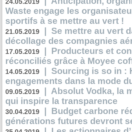
|
Anticipation, organi
24.05.2019
Waste engage les organisate
sportifs à se mettre au vert !
|
Se mettre au vert da
21.05.2019
décollage des compagnies aé
|
Producteurs et co
17.05.2019
réconciliés grâce à Moyee cof
|
Sourcing is so in 
14.05.2019
engagements dans la mode du
|
Absolut Vodka, la 
09.05.2019
qui inspire la transparence
|
Budget carbone rédu
30.04.2019
générations futures devront se
|
Les actionnaires 
25.04.2019