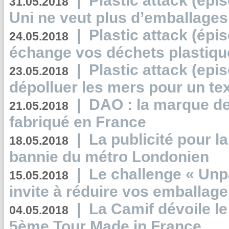
|
Plastic attack (épi
31.05.2018
Uni ne veut plus d’emballages
|
Plastic attack (épi
24.05.2018
échange vos déchets plastiqu
|
Plastic attack (epis
23.05.2018
dépolluer les mers pour un text
|
DAO : la marque de 
21.05.2018
fabriqué en France
|
La publicité pour la
18.05.2018
bannie du métro Londonien
|
Le challenge « Unp
15.05.2018
invite à réduire vos emballage
|
La Camif dévoile 
04.05.2018
5ème Tour Made in France