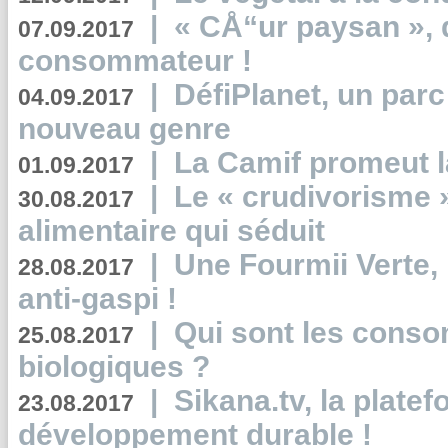
|
« CÅ“ur paysan », 
07.09.2017
consommateur !
|
DéfiPlanet, un parc
04.09.2017
nouveau genre
|
La Camif promeut l
01.09.2017
|
Le « crudivorisme 
30.08.2017
alimentaire qui séduit
|
Une Fourmii Verte, 
28.08.2017
anti-gaspi !
|
Qui sont les cons
25.08.2017
biologiques ?
|
Sikana.tv, la plate
23.08.2017
développement durable !