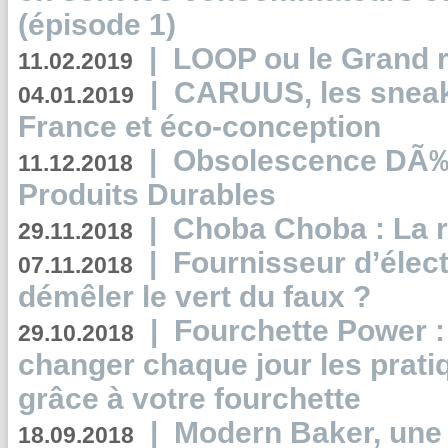
(épisode 1)
|
LOOP ou le Grand r
11.02.2019
|
CARUUS, les sneake
04.01.2019
France et éco-conception
|
Obsolescence DÃ
11.12.2018
Produits Durables
|
Choba Choba : La r
29.11.2018
|
Fournisseur d’élec
07.11.2018
démêler le vert du faux ?
|
Fourchette Power 
29.10.2018
changer chaque jour les prati
grâce à votre fourchette
|
Modern Baker, une 
18.09.2018