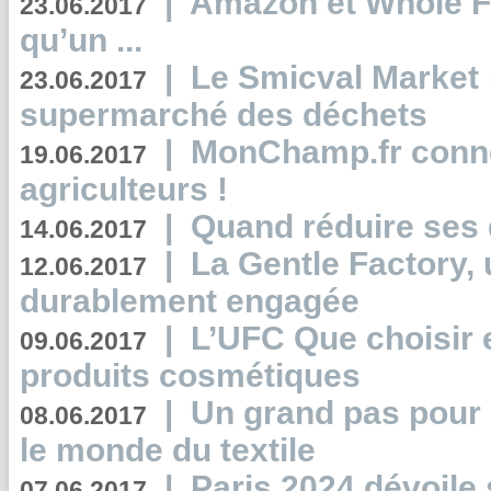
|
Amazon et Whole F
23.06.2017
qu’un ...
|
Le Smicval Market :
23.06.2017
supermarché des déchets
|
MonChamp.fr conne
19.06.2017
agriculteurs !
|
Quand réduire ses 
14.06.2017
|
La Gentle Factory, 
12.06.2017
durablement engagée
|
L’UFC Que choisir e
09.06.2017
produits cosmétiques
|
Un grand pas pour 
08.06.2017
le monde du textile
|
Paris 2024 dévoile 
07.06.2017