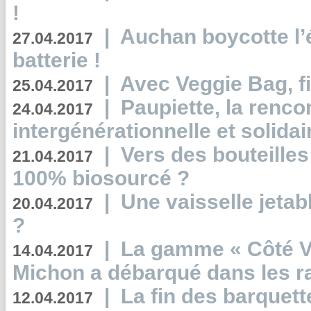
!
|
Auchan boycotte l’
27.04.2017
batterie !
|
Avec Veggie Bag, fi
25.04.2017
|
Paupiette, la renco
24.04.2017
intergénérationnelle et solidair
|
Vers des bouteilles
21.04.2017
100% biosourcé ?
|
Une vaisselle jeta
20.04.2017
?
|
La gamme « Côté Vé
14.04.2017
Michon a débarqué dans les r
|
La fin des barquett
12.04.2017