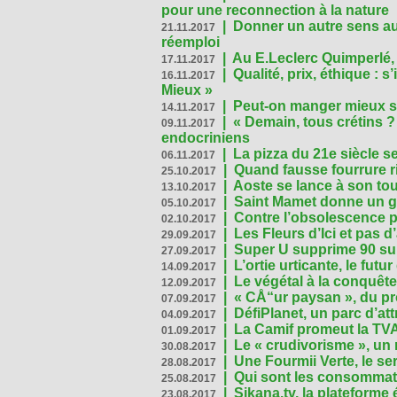
pour une reconnection à la nature
|
Donner un autre sens au 
21.11.2017
réemploi
|
Au E.Leclerc Quimperlé,
17.11.2017
|
Qualité, prix, éthique : 
16.11.2017
Mieux »
|
Peut-on manger mieux s
14.11.2017
|
« Demain, tous crétins ?
09.11.2017
endocriniens
|
La pizza du 21e siècle s
06.11.2017
|
Quand fausse fourrure ri
25.10.2017
|
Aoste se lance à son tou
13.10.2017
|
Saint Mamet donne un g
05.10.2017
|
Contre l’obsolescence p
02.10.2017
|
Les Fleurs d’Ici et pas d’
29.09.2017
|
Super U supprime 90 su
27.09.2017
|
L’ortie urticante, le futur
14.09.2017
|
Le végétal à la conquête
12.09.2017
|
« CÅ“ur paysan », du p
07.09.2017
|
DéfiPlanet, un parc d’at
04.09.2017
|
La Camif promeut la TVA
01.09.2017
|
Le « crudivorisme », un 
30.08.2017
|
Une Fourmii Verte, le ser
28.08.2017
|
Qui sont les consommat
25.08.2017
|
Sikana.tv, la plateform
23.08.2017