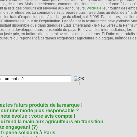
s agriculteurs. Mais concrètement, comment fonctionne cette plateforme ? Lorsqu
 la liste des produits est envoyée aux agriculteurs.
WildKale
leur fournit des emb
 d’être réfrigérée. La commande est préparée puis livrée dans un délai de 24h. S
es frais d’expédition sont à la charge du client, soit 5,99$. Par ailleurs, les client
 kilomètres autour de l’exploitation. Lancée par la restauratrice new-yorkaise An
’instant disponible que dans quelques États américains - le New Jersey, la Pennsyl
 est de la développer dans l’ensemble du pays. En évitant les intermédiaires, les
 juste prix, en traitant directement avec les consommateurs. Et l’offre de produits e
ulteurs qui répondent à certaines exigences : agriculture biologique, méthodes de
.
z les futurs produits de la marque !
 pour une mode plus responsable ?
nète évolue : votre avis compte !
i tend la main aux agriculteurs en transition
cte engageant (?)
riperie solidaire à Paris