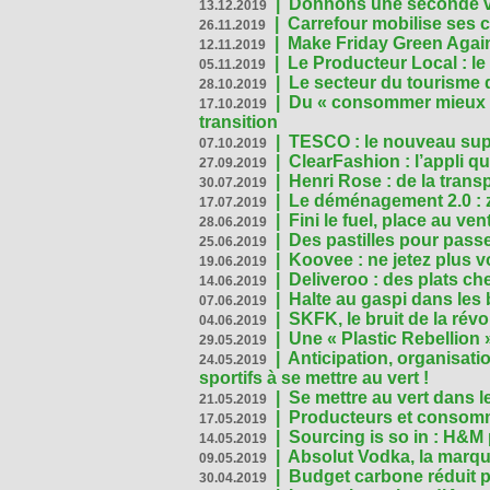
|
Donnons une seconde vi
13.12.2019
|
Carrefour mobilise ses 
26.11.2019
|
Make Friday Green Again
12.11.2019
|
Le Producteur Local : le
05.11.2019
|
Le secteur du tourisme d
28.10.2019
|
Du « consommer mieux »
17.10.2019
transition
|
TESCO : le nouveau supe
07.10.2019
|
ClearFashion : l’appli q
27.09.2019
|
Henri Rose : de la tran
30.07.2019
|
Le déménagement 2.0 : z
17.07.2019
|
Fini le fuel, place au ven
28.06.2019
|
Des pastilles pour passe
25.06.2019
|
Koovee : ne jetez plus v
19.06.2019
|
Deliveroo : des plats ch
14.06.2019
|
Halte au gaspi dans les
07.06.2019
|
SKFK, le bruit de la rév
04.06.2019
|
Une « Plastic Rebellion
29.05.2019
|
Anticipation, organisat
24.05.2019
sportifs à se mettre au vert !
|
Se mettre au vert dans l
21.05.2019
|
Producteurs et consomma
17.05.2019
|
Sourcing is so in : H&
14.05.2019
|
Absolut Vodka, la marque
09.05.2019
|
Budget carbone réduit pa
30.04.2019