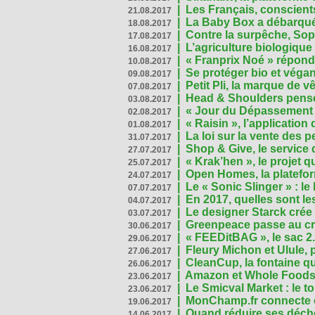
|
Les Français, conscients
21.08.2017
|
La Baby Box a débarqué
18.08.2017
|
Contre la surpêche, Soph
17.08.2017
|
L’agriculture biologique
16.08.2017
|
« Franprix Noé » répond
10.08.2017
|
Se protéger bio et végan,
09.08.2017
|
Petit Pli, la marque de 
07.08.2017
|
Head & Shoulders pense
03.08.2017
|
« Jour du Dépassement Pl
02.08.2017
|
« Raisin », l’application 
01.08.2017
|
La loi sur la vente des 
31.07.2017
|
Shop & Give, le service q
27.07.2017
|
« Krak’hen », le projet 
25.07.2017
|
Open Homes, la plateform
24.07.2017
|
Le « Sonic Slinger » : l
07.07.2017
|
En 2017, quelles sont le
04.07.2017
|
Le designer Starck crée 
03.07.2017
|
Greenpeace passe au cri
30.06.2017
|
« FEEDitBAG », le sac 2.
29.06.2017
|
Fleury Michon et Ulule,
27.06.2017
|
CleanCup, la fontaine qui
26.06.2017
|
Amazon et Whole Foods n
23.06.2017
|
Le Smicval Market : le 
23.06.2017
|
MonChamp.fr connecte en
19.06.2017
|
Quand réduire ses déche
14.06.2017