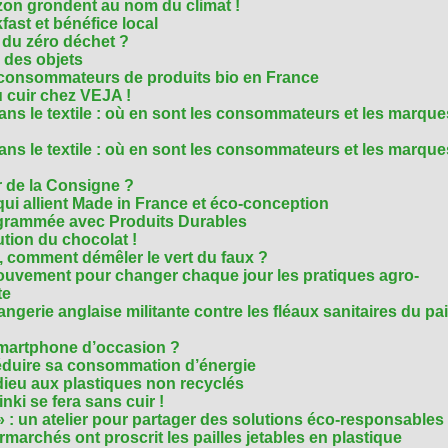
on grondent au nom du climat !
ast et bénéfice local
 du zéro déchet ?
e des objets
consommateurs de produits bio en France
 cuir chez VEJA !
ns le textile : où en sont les consommateurs et les marque
ns le textile : où en sont les consommateurs et les marque
 de la Consigne ?
i allient Made in France et éco-conception
rammée avec Produits Durables
tion du chocolat !
é, comment démêler le vert du faux ?
ouvement pour changer chaque jour les pratiques agro-
te
gerie anglaise militante contre les fléaux sanitaires du pa
smartphone d’occasion ?
réduire sa consommation d’énergie
dieu aux plastiques non recyclés
ki se fera sans cuir !
» : un atelier pour partager des solutions éco-responsables
archés ont proscrit les pailles jetables en plastique