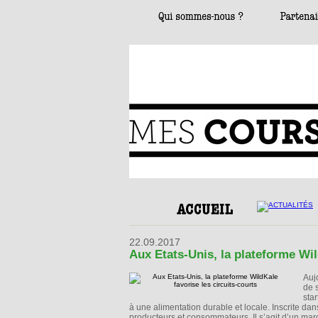
22.09.2017
Aux Etats-Unis, la plateforme Wil
Auj
de 
sta
à une alimentation durable et locale. Inscrite da
producteurs et consommateurs. Il s’agit d’un march