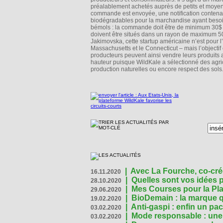
préalablement achetés auprès de petits et moyen
commande est envoyée, une notification contenant
biodégradables pour la marchandise ayant besoin
bémols : la commande doit être de minimum 30$ et l
doivent être situés dans un rayon de maximum 500
Jakimovska, cette startup américaine n’est pour l
Massachusetts et le Connecticut – mais l’objectif
producteurs peuvent ainsi vendre leurs produits au
hauteur puisque WildKale a sélectionné des agric
production naturelles ou encore respect des sols
|
Avec La Fourche, co-crée
16.11.2020
|
Quelles sont vos idées
28.10.2020
|
Mes Courses pour la Pla
29.06.2020
|
BioDemain : la marque qu
19.02.2020
|
Anti-gaspi : enfin un pa
03.02.2020
|
Mode responsable : une f
03.02.2020