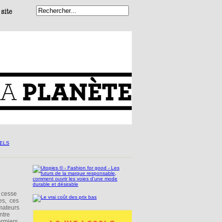
 cesse
es, ces
mateurs
ntre
ermiers,