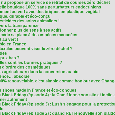
t nu propose un service de retrait de courses zéro déchet
velle boutique 100% sans perturbateurs endocriniens
ment au vert avec des briques en plastique végétal
ique, durable et éco-conçu
sticides des soins animaliers !
 vers la transparence
nner plus de sens à ses actifs
e cède sa place à des espèces menacées
 au vert !
 bio en France
extiles peuvent viser le zéro déchet ?
ides
 prix bas ?
les sont les bonnes pratiques ?
t d’ordre des cosmétiques
s agriculteurs dans la conversion au bio
arence… absolue
 100% renouvelable, c’est simple comme bonjour avec Chan
te shoes made in France et éco-conçues
Black Friday (épisode 4) : la Camif ferme son site et incite 
mmer autrement
 Black Friday (épisode 3) : Lush s’engage pour la protecti
le
 Black Friday (épisode 2) : quand REI renouvelle son plaid