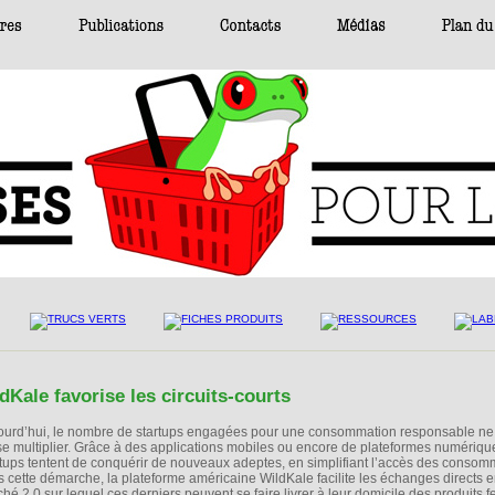
dKale favorise les circuits-courts
ourd’hui, le nombre de startups engagées pour une consommation responsable ne
se multiplier. Grâce à des applications mobiles ou encore de plateformes numériqu
rtups tentent de conquérir de nouveaux adeptes, en simplifiant l’accès des consom
ns cette démarche, la plateforme américaine WildKale facilite les échanges directs e
é 2.0 sur lequel ces derniers peuvent se faire livrer à leur domicile des produits f