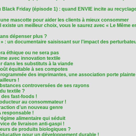
Black Friday (épisode 1) : quand ENVIE incite au recyclage
 une mascotte pour aider les clients à mieux consommer
s’il existe un meilleur choix, vous le saurez avec « Le Même e
ans dépenser plus ?
 » : un documentaire saisissant sur l’impact des perturbate
era éthique ou ne sera pas
me avec innovation textile
r dans les substituts à la viande
oût équitable à ses compotes
rogrammée des imprimantes, une association porte plainte
ailleurs !
bstances controversées de ses rayons
 du textile ?
 des fast-foods !
roducteur au consommateur !
traction d’un nouveau genre
 responsable !
régime alimentaire qui séduit
vice de livraison anti-gaspi !
eurs de produits biologiques ?
e éducative pour un développement durable !