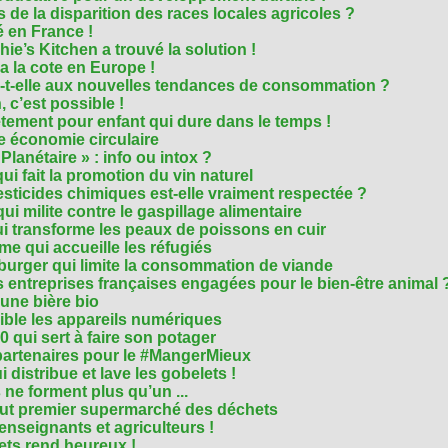
 de la disparition des races locales agricoles ?
 en France !
ie’s Kitchen a trouvé la solution !
 a la cote en Europe !
-t-elle aux nouvelles tendances de consommation ?
 c’est possible !
vêtement pour enfant qui dure dans le temps !
 économie circulaire
anétaire » : info ou intox ?
qui fait la promotion du vin naturel
pesticides chimiques est-elle vraiment respectée ?
ui milite contre le gaspillage alimentaire
qui transforme les peaux de poissons en cuir
e qui accueille les réfugiés
e burger qui limite la consommation de viande
s entreprises françaises engagées pour le bien-être animal 
une bière bio
ble les appareils numériques
0 qui sert à faire son potager
 partenaires pour le #MangerMieux
 distribue et lave les gobelets !
e forment plus qu’un ...
tout premier supermarché des déchets
seignants et agriculteurs !
ts rend heureux !