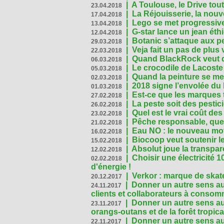
|
A Toulouse, le Drive tou
23.04.2018
|
La Réjouisserie, la nou
17.04.2018
|
Lego se met progressive
13.04.2018
|
G-star lance un jean éth
12.04.2018
|
Botanic s’attaque aux pe
29.03.2018
|
Veja fait un pas de plus
22.03.2018
|
Quand BlackRock veut do
06.03.2018
|
Le crocodile de Lacost
05.03.2018
|
Quand la peinture se met
02.03.2018
|
2018 signe l’envolée du
01.03.2018
|
Est-ce que les marques t
27.02.2018
|
La peste soit des pestic
26.02.2018
|
Quel est le vrai coût des
23.02.2018
|
Pêche responsable, quel
21.02.2018
|
Eau NO : le nouveau mo
16.02.2018
|
Biocoop veut soutenir le
15.02.2018
|
Absolut joue la transp
12.02.2018
|
Choisir une électricité
02.02.2018
d'énergie !
|
Verkor : marque de ska
20.12.2017
|
Donner un autre sens au 
24.11.2017
clients et collaborateurs à conso
|
Donner un autre sens au
23.11.2017
orangs-outans et de la forêt tropica
|
Donner un autre sens au
22.11.2017