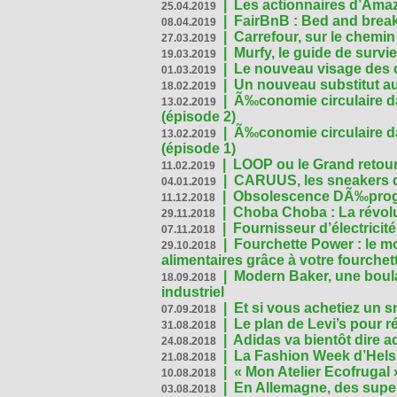
|
Les actionnaires d’Amaz
25.04.2019
|
FairBnB : Bed and breakf
08.04.2019
|
Carrefour, sur le chemin
27.03.2019
|
Murfy, le guide de survi
19.03.2019
|
Le nouveau visage des 
01.03.2019
|
Un nouveau substitut au
18.02.2019
|
Ã‰conomie circulaire da
13.02.2019
(épisode 2)
|
Ã‰conomie circulaire da
13.02.2019
(épisode 1)
|
LOOP ou le Grand retour
11.02.2019
|
CARUUS, les sneakers qu
04.01.2019
|
Obsolescence DÃ‰prog
11.12.2018
|
Choba Choba : La révolu
29.11.2018
|
Fournisseur d’électricit
07.11.2018
|
Fourchette Power : le m
29.10.2018
alimentaires grâce à votre fourchet
|
Modern Baker, une boulan
18.09.2018
industriel
|
Et si vous achetiez un 
07.09.2018
|
Le plan de Levi’s pour 
31.08.2018
|
Adidas va bientôt dire a
24.08.2018
|
La Fashion Week d’Helsin
21.08.2018
|
« Mon Atelier Ecofrugal 
10.08.2018
|
En Allemagne, des superm
03.08.2018