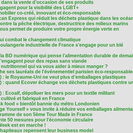
 dans la vente d’occasion de ses produits
agent pour la visibilité des LGBT+
mobilier co-créé, innovant et éco-responsable
can Express qui réduit les déchets plastique dans les océa
ntre la pêche électrique, destructrice des milieux marins
 vous permet de produire votre propre énergie verte en
ui combat le changement climatique
boulangerie industrielle de France s’engage pour un blé
, la BD numérique qui pense l’alimentation durable de dema
s’engagent pour des repas sans viande
e nutritionnel qui va vous aider à mieux manger ?
che ses lauréats de l’événementiel parisien éco-responsable
3) : le Royaume-Uni ne veut plus d’emballages plastiques
 2) : quand Ecover échange vos déchets plastiques contre u
) : Ecoalf, dépolluer les mers pour un textile militant
cultivé et fabriqué en France
unk food » bientôt bannie du métro Londonien
e Yourself » vous invite à réduire vos emballages alimenta
ogramme de son 5ème Tour Made in France
te 50 mesures pour l‘économie circulaire
Week est en marche !
chapiteaux repensent leur business model