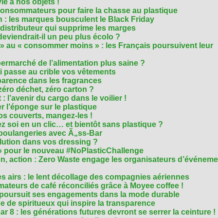
e à nos objets !
consommateurs pour faire la chasse au plastique
 : les marques bousculent le Black Friday
 distributeur qui supprime les marges
eviendrait-il un peu plus écolo ?
 au « consommer moins » : les Français poursuivent leur
rmarché de l’alimentation plus saine ?
ui passe au crible vos vêtements
sparence dans les fragrances
éro déchet, zéro carton ?
t : l’avenir du cargo dans le voilier !
r l’éponge sur le plastique
os couverts, mangez-les !
ez soi en un clic… et bientôt sans plastique ?
 boulangeries avec Ã„ss-Bar
olution dans vos dressing ?
 » pour le nouveau #NoPlasticChallenge
ion, action : Zero Waste engage les organisateurs d’événem
es airs : le lent décollage des compagnies aériennes
teurs de café réconciliés grâce à Moyee coffee !
M poursuit ses engagements dans la mode durable
 de spiritueux qui inspire la transparence
r 8 : les générations futures devront se serrer la ceinture !