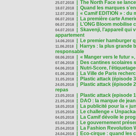
|
The North Face se lance
25.07.2018
|
Quand les marques s’eng
18.07.2018
|
« Camif EDITION » : du 
12.07.2018
|
La première carte Ameri
06.07.2018
|
L’ONG Bloom mobilise co
06.07.2018
|
Skavenji, l’appareil qui
04.07.2018
appartement
|
Le premier hamburger q
14.06.2018
|
Harrys : la plus grande 
11.06.2018
responsable
|
« Manger vers le futur »
08.06.2018
|
Des cantines scolaires 
07.06.2018
|
Nutri-Score, l’étiquetag
04.06.2018
|
La Ville de Paris recher
01.06.2018
|
Plastic attack (épisode 
31.05.2018
|
Plastic attack (épisode
24.05.2018
repas
|
Plastic attack (episode 1
23.05.2018
|
DAO : la marque de jean 
21.05.2018
|
La publicité pour la « j
18.05.2018
|
Le challenge « Unpackag
15.05.2018
|
La Camif dévoile le pr
04.05.2018
|
Le gouvernement présen
03.05.2018
|
La Fashion Revolution 
25.04.2018
|
Eco-cirque : quand les 
24.04.2018