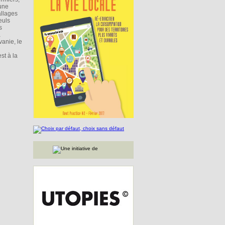
’une
allages
euls
s
a
vanie, le
st à la